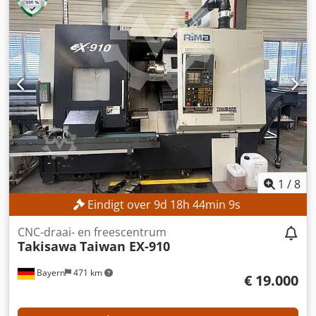
GEGEVENS Dedpfszqfvvjx Abfekr Maximale
spindeltoerentalsnelheid: 5.000 omw/min Draaiafstand:
1.175 mm Draaiafstand met centreerbril: 1.100 mm
Gereedschapopname: HSK 63A volgens DIN 69893 Aantal
posities in het gereedschapsmagazijn (schijfmagazijn): 36
MACHINEGEGEVENS Besturing: HEIDENHAIN Plus iT met
Turn Plus
1
/
8
Eindigt over
9
d
18
h
44
min
8
s
CNC-draai- en freescentrum
Takisawa
Taiwan EX-910
Bayern
471 km
€ 19.000