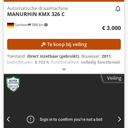
Abfor Reserveonderdelen Elektronische componenten voor
Automatische draaimachine
de besturingskast Nieuwe vaste frontspindel
MANURHIN
KMX 326 C
Sachsen
588 km
€ 3.000
Te koop bij veiling
Toestand:
direct inzetbaar (gebruikt)
, Bouwjaar:
2011
,
bedrijfsturen:
8.733 h
, Functionaliteit:
volledig functioneel
,
spil doorgang:
26 mm
, toerental (max.):
7.200 rpm
, aantal
assen:
5
, Aantal gereedschapstorens:
2
,
Veiling
Langdraaiautomaat met een uitgebreider accessoirepakket
en reserveonderdelen! Tegenas: Volledig opnieuw
gelagerd in 05/2026 TECHNISCHE DETAILS CNC-besturing:
GE Fanuc Series 18i-TB Aantal assen: 5 Assen: X1, X2, Y, Z,
C Spil Spiltoerental: 50–7.200 tpm Spilgat: 26 mm Spilweg:
160 mm REVOLVER Aantal revolvers: 2 Posities per revolver:
6 MACHINE DETAILS Motorvermogen: 3,7 kW Gewicht:
2.600 kg Spiluren: 8.733 uur Besturing ingeschakeld: