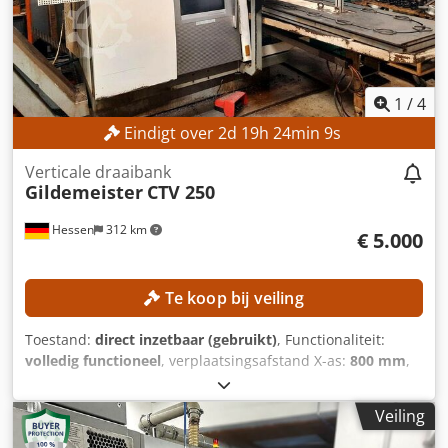
1
/
4
Eindigt over
2
d
19
h
24
min
8
s
Verticale draaibank
Gildemeister
CTV 250
Hessen
312 km
€ 5.000
Te koop bij veiling
Toestand:
direct inzetbaar (gebruikt)
, Functionaliteit:
volledig functioneel
, verplaatsingsafstand X-as:
800 mm
,
verplaatsingsafstand Z-as:
300 mm
, buitendiameter van
de klauwplaat:
250 mm
, spil doorgang:
79 mm
, aantal
Veiling
posities in het gereedschapsmagazijn:
12
, Geen
minimumprijs – gegarandeerde verkoop tegen het hoogste