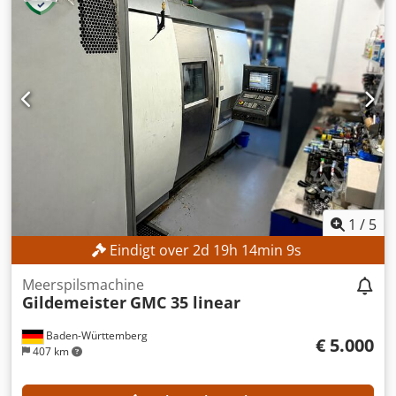
bod! TECHNISCHE GEGEVENS Verplaatsing X-as: 800 mm
Verplaatsing Z-as: 300 mm Diameter van de spanhouder:
250 mm Spindelkop: 170 h5 Spindeldiameter bij het
voorste lager: 120 mm Spindelboring: 79 mm Aantal
gereedschapsstations: 12 UITRUSTING Djdpfx Aszpxf
Ujbfjkr C-as
1
/
5
Eindigt over
2
d
19
h
14
min
8
s
Meerspilsmachine
Gildemeister
GMC 35 linear
Baden-Württemberg
€ 5.000
407 km