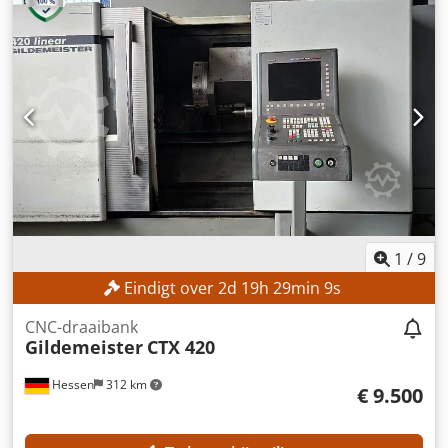
Geen minimumprijs – gegarandeerde verkoop tegen het
hoogste bod! TECHNISCHE GEGEVENS Spoedbereik: 0 –
2.500 toeren/min Zwaai-diameter: 500 mm Djdpfxezpxglo
Abfskr Diameter draaiende delen over het bed: 570 mm
Diameter draaiende delen over de steun: 340 mm Hoogte
tussen de punten: 280 mm Afstand tussen de punten:
1.000 mm UITVOERING Accessoires (zie afbeeldingen)
1
/
9
Eindigt over
2
d
19
h
29
min
8
s
CNC-draaibank
Gildemeister
CTX 420
Hessen
312 km
€ 9.500