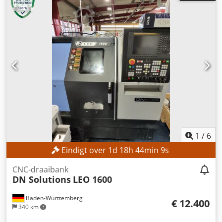
1
/
6
Eindigt over
1
d
18
h
44
min
8
s
CNC-draaibank
DN Solutions
LEO 1600
Baden-Württemberg
€ 12.400
340 km