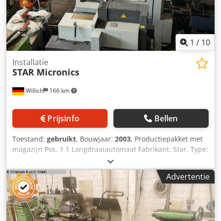
1
/
10
Installatie
STAR Micronics
Willich
166 km
Prijsinfo
Bellen
Toestand:
gebruikt
, Bouwjaar:
2003
, Productiepakket met
magazijn Pos. 1 1 Langdraaiautomaat Fabrikant: Star, Type:
Model SI-12 (550), Bouwjaar ca. 2002, Gewicht 1.450 kg,
inclusief 1 stafvoeder. Fabrikant: Iemca, Type CH220 (32L),
Advertentie
Serienummer: 0200223B02, Gewicht 670 kg, Bouwjaar 2002
Pos. 2 1 Langdraaiautomaat Fabrikant: Star, Type: SA-16R
(470), Bouwjaar 2003, Gewicht 1.700 kg, besturing,
Fabrikant: Fanuc, inclusief 1 stafvoeder, Fabrikant: Iemca,