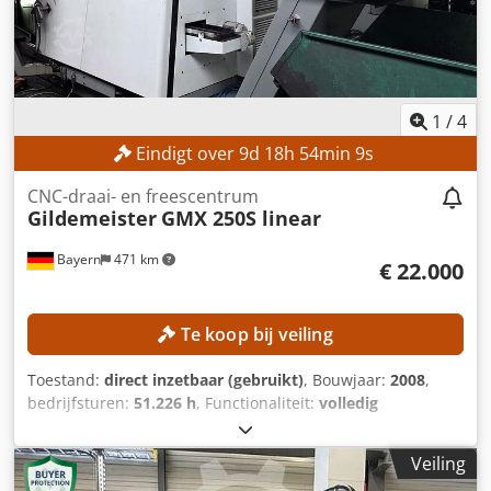
Aansluitvermogen: 15 kW Afmetingen en gewicht
Transportafmetingen (l × b × h): 3.700 × 1.650 × 1.900 mm
(?) Transportgewicht: 3.300 kg UITRUSTING Documentatie
Dedpfx Abozrmq Dsfjkr Documentatie CE-markering
1
/
4
Eindigt over
9
d
18
h
54
min
8
s
CNC-draai- en freescentrum
Gildemeister
GMX 250S linear
Bayern
471 km
€ 22.000
Te koop bij veiling
Toestand:
direct inzetbaar (gebruikt)
, Bouwjaar:
2008
,
bedrijfsturen:
51.226 h
, Functionaliteit:
volledig
functioneel
, draailengte:
1.175 mm
, spilsnelheid (max.):
5.000 rpm
, controller model:
HEIDENHAIN Plus iT
, aantal
Veiling
posities in het gereedschapsmagazijn:
36
, TECHNISCHE