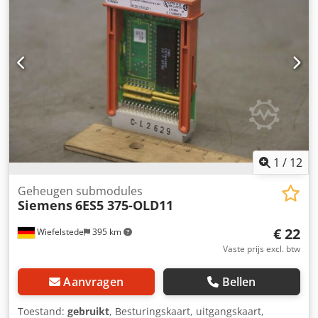
1
/
12
Geheugen submodules
Siemens
6ES5 375-OLD11
€ 22
Wiefelstede
395 km
Vaste prijs excl. btw
Aanvragen
Bellen
Toestand:
gebruikt
, Besturingskaart, uitgangskaart,