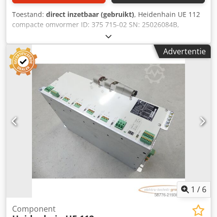
Toestand:
direct inzetbaar (gebruikt)
, Heidenhain UE 112
compacte omvormer ID: 375 715-02 SN: 25026084B,
gebruikt, in goede staat, 100% functioneel, levering
volgens foto's. Codpfxsy Srpbs Apdorf
Advertentie
1
/
6
Component