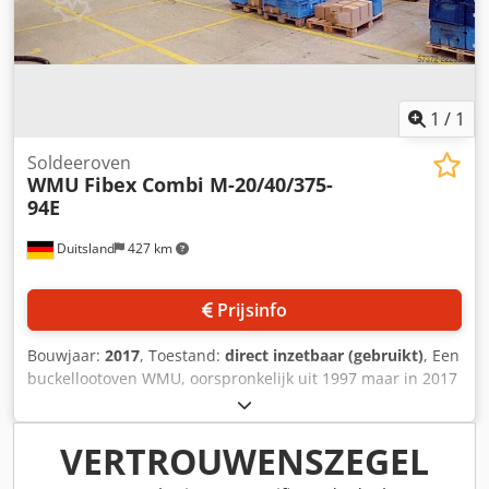
1
/
1
Soldeeroven
WMU
Fibex Combi M-20/40/375-
94E
Duitsland
427 km
Prijsinfo
Bouwjaar:
2017
, Toestand:
direct inzetbaar (gebruikt)
, Een
buckellootoven WMU, oorspronkelijk uit 1997 maar in 2017
volledig gereviseerd en overhaald, is beschikbaar.
Verwarmingslengte: 3750 mm, max. bedrijfstemperatuur:
1150°C, verwarmingszones: 4, verwarmingsspiralen:
VERTROUWENSZEGEL
CRFeAl-kwaliteit, verwarmingsvermogen: 94 kW, bruikbare