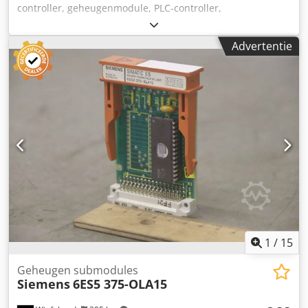
controller, geheugenmodule, PLC-controller,
uitbreidingsmodule, interfacemodule -Fabrikant: Siemens
Simatic S5 geheugenmodule Geheugen Submodule -Type:
Advertentie
6ES5 375-OLD11 -Nummer: 5x module beschikbaar
Credpfx Apehy Rpqsdsf -Prijs: per stuk -Afmetingen:
60/90/H15 mm -Gewicht: 0,1 kg/pc.
1
/
15
Geheugen submodules
Siemens
6ES5 375-OLA15