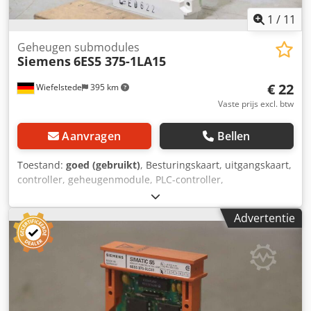
1
/
11
Geheugen submodules
Siemens
6ES5 375-1LA15
€ 22
Wiefelstede
395 km
Vaste prijs excl. btw
Aanvragen
Bellen
Toestand:
goed (gebruikt)
, Besturingskaart, uitgangskaart,
controller, geheugenmodule, PLC-controller,
uitbreidingsmodule, interfacemodule -Fabrikant: Siemens
Simatic S5 Geheugenmodule Geheugen Submodule
Advertentie
Cedpfehy Rn Nsx Apdjrf -Type: 6ES5 375-1LA15 -Aantal: 17x
modules beschikbaar -Prijs: per stuk -Afmetingen:
60/90/H15 mm -Gewicht: 0.1 kg/pc.