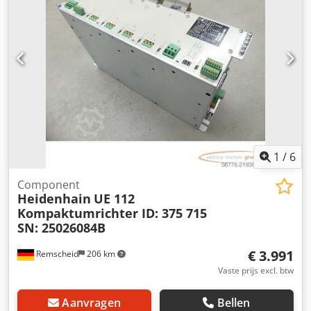
gestuurd - Profieltrekker boven/onder met verwisselbare
koppen - Vlaktrekker FA10 boven/onder (versie met 3
tastrollen) - Polijstaggregaat boven/onder BESTURING: - PC
23 powerTouch - woodCommander 5 - Insteltijden "in de
opening" - Kantenvolgbeheersysteem
1
/
6
Component
Heidenhain
UE 112
Kompaktumrichter ID: 375 715
SN: 25026084B
€ 3.991
Remscheid
206 km
Vaste prijs excl. btw
Aanvragen
Bellen