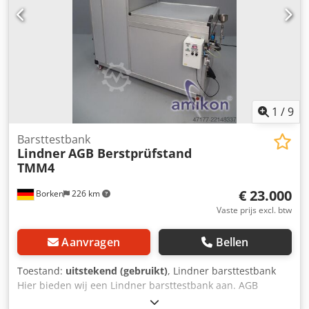
1
/
9
Barsttestbank
Lindner
AGB Berstprüfstand
TMM4
€ 23.000
Borken
226 km
Vaste prijs excl. btw
Aanvragen
Bellen
Toestand:
uitstekend (gebruikt)
, Lindner barsttestbank
Hier bieden wij een Lindner barsttestbank aan. AGB
barsttestbank TMM4 Technische gegevens: AGB