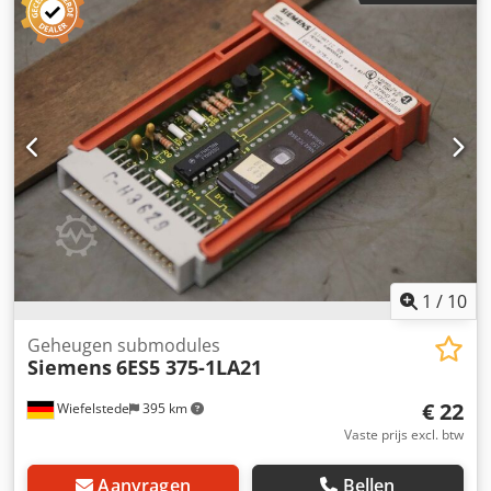
Afmetingen: 60/90/H15 mm Credpjhy Rn Tjfx Apdef -
Gewicht: 0,1 kg/stuk
1
/
10
Geheugen submodules
Siemens
6ES5 375-1LA21
€ 22
Wiefelstede
395 km
Vaste prijs excl. btw
Aanvragen
Bellen