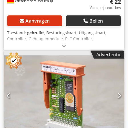
€ 22
Wiefelstede
395 km
Vaste prijs excl. btw
Aanvragen
Bellen
Toestand:
gebruikt
, Besturingskaart, Uitgangskaart,
Controller, Geheugenmodule, PLC Controller,
Uitbreidingsmodule, Interfacemodule -Fabrikant: Siemens
Simatic S5 geheugenmodule Geheugen Submodule
Advertentie
Credohy Rpijpfx Apdsf -Type: 6ES5 375-OLA15 -Aantal: 8x
module beschikbaar -Prijs: per stuk -Afmetingen:
60/90/H15 mm -Gewicht: 0,1 kg/stuk