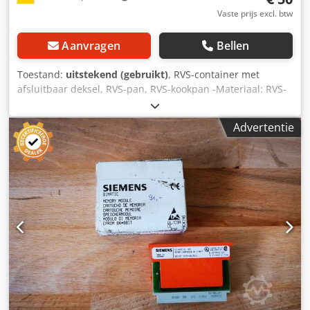
Vaste prijs excl. btw
Aanvragen
Bellen
Toestand:
uitstekend (gebruikt)
, RVS-container met
afsluitbaar deksel, RVS-pan, RVS-kookpan -Materiaal: RVS-
pan Crjdpfx Ajb Uhmrspdof -Binnenafmetingen: 375 mm -
Diepte: 310 mm -Aantal: 1 stuk beschikbaar -Prijs: per stuk
Advertentie
-Afmetingen: 400/H310 mm -Gewicht: 2,4 kg