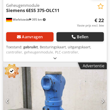
Geheugenmodule
Siemens
6ES5 375-OLC11
€ 22
Wiefelstede
395 km
Vaste prijs excl. btw
Aanvragen
Bellen
Toestand:
gebruikt
, Besturingskaart, uitgangskaart,
controller, geheugenmodule, PLC-controller,
uitbreidingsmodule, interfacemodule Cjdohy Rp Hopfx
Apdsrf -Fabrikant: Siemens Simatic S5 geheugenmodule -
Advertentie
Type: 6ES5 375-OLC11 -Nummer: 12x module beschikbaar -
Prijs: per stuk -Afmetingen: 60/90/H15 mm -Gewicht: 0,1
kg/pc.