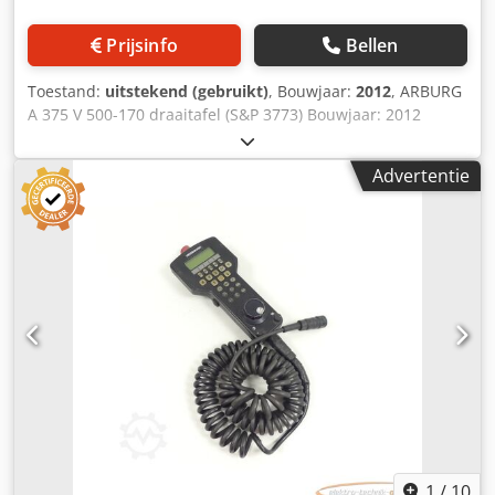
Prijsinfo
Bellen
Toestand:
uitstekend (gebruikt)
, Bouwjaar:
2012
, ARBURG
A 375 V 500-170 draaitafel (S&P 3773) Bouwjaar: 2012
Bedrijfsuren: 36.900 uur Schroef: 25 HVF mm Spuitdruk:
2500 bar Slagvolume: 59 cm³ Sluitkracht: 50 t Min.
Advertentie
matrijsinbouwhoogte: 170 mm Max. platenafstand: 520
mm Afmetingen: 3300 x 1700 x 2100 mm Gewicht: 3740 kg
Aansluiting: 11 + 11 = 22 kW Verticale spuitgietmachine
met 900 mm draaitafel, draairichting links/rechts 180°,
incl. inrichting voor horizontale positie om in de delingslijn
te spuiten, incl. schaarheftafel en platen voor
ingrijpbeveiliging, HHG EM67, luchtventiel, EM73,
WKZ.verwarming etc... Nieuwprijs ca. € 170.000 Prijs: op
aanvraag Contactpersoon: de heer Ralf Schulz
Crjdpfxezrwd Ij Apdof
1
/
10