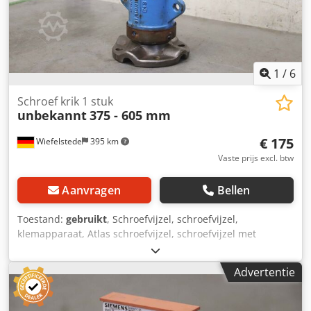
1
/
6
Schroef krik 1 stuk
unbekannt
375 - 605 mm
€ 175
Wiefelstede
395 km
Vaste prijs excl. btw
Aanvragen
Bellen
Toestand:
gebruikt
, Schroefvijzel, schroefvijzel,
klemapparaat, Atlas schroefvijzel, schroefvijzel met
schroefdraad, klemgereedschap, schroefdraadsteun, -
Verstelling via trapeziumdraad -verstelbereik: 375 - 605
Advertentie
mm -Aantal: 1 stuk -Afmetingen: 185/185/H375 mm -
Gewicht: 19,3 kg Codsqz Akbepfx Apdorf