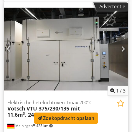
Batterij Ah: 375Ah Batterij fabrikant: AIM Credpfjzfbv Usx
Advertentie
Apdjf Batterij type: PzS Bouwjaar batterij: 2022
Batterijconditie: 80 - 100% Beschrijving: Capaciteit 80%.
Voor verdere vragen kunt u ons gerust bellen. Naast dit
model hebben wij ongeveer 150 andere interne
transportmiddelen op voorraad. Kijk gerust verder op onze
homepage fleischmann-foerdertechnik. Leasing &
financiering en levering tegen aantrekkelijke voorwaarden
regelen wij graag voor u. Inruil van Linde-apparatuur is
ook mogelijk – zelfs als u geen apparaat bij ons koopt. De
opgegeven bedrijfstijden zijn afgelezen op het moment
van invoer. Tussentijdse verkoop, wijzigingen en fouten
voorbehouden.
1
/
3
Elektrische heteluchtoven Tmax 200°C
Vötsch
VTU 375/230/135 mit
11,6m³, 241 KW
Zoekopdracht opslaan
Meiningen
423 km