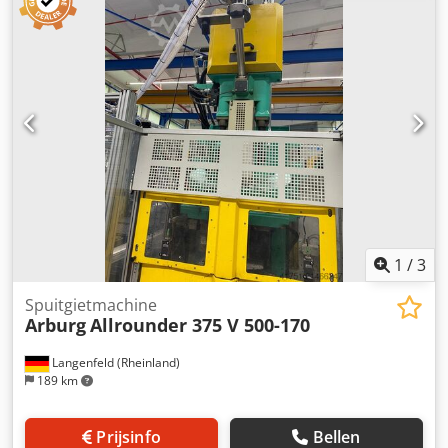
profielhouder kantbewerkingsmachine -Fabrikant: Homag,
profielhouder van kantenaanlijmmachine BRANDT KM 35
Crjdpfjgy T Nbex Apdef -Individuele onderdelen: zie foto's -
Afmetingen: 665/540 / H375 mm -Gewicht: 30 kg
1
/
3
Spuitgietmachine
Arburg
Allrounder 375 V 500-170
Langenfeld (Rheinland)
189 km
Prijsinfo
Bellen