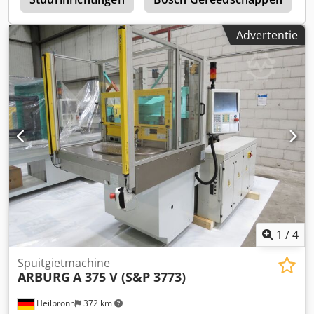
Advertentie
1
/
4
Spuitgietmachine
ARBURG
A 375 V (S&P 3773)
Heilbronn
372 km