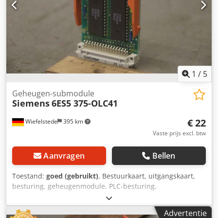
1
/
5
Geheugen-submodule
Siemens
6ES5 375-OLC41
€ 22
Wiefelstede
395 km
Vaste prijs excl. btw
Aanvragen
Bellen
Toestand:
goed (gebruikt)
, Bestuurkaart, uitgangskaart,
besturing, geheugenmodule, PLC-besturing,
uitbreidingsmodule, interface-module -Fabrikant: Siemens
Simatic S5 geheugen-submodule -Type: 6ES5 375-0LC41 -
Advertentie
Aantal: 4 modules beschikbaar -Prijs: per stuk -