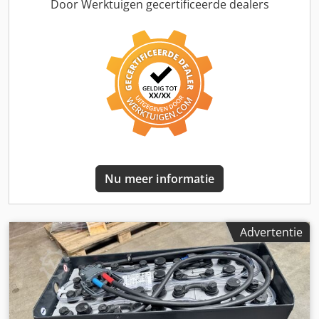
breedte: 400 mm, bruikbare hoogte: 200 mm,
Door Werktuigen gecertificeerde dealers
doorvoercapaciteit: ca. 200 kg/u, minimale/maximale
snelheid: 100 mm/400 mm/min, totale
installatieafmetingen X/Y/Z: ca. 19600 mm/1900 mm/3000
mm, besturing: PLC. Inclusief extra muffel,
verwarmingselementen, doorloopband en koelsegmenten.
Documentatie is aanwezig. Een bezichtiging ter plaatse is
mogelijk. Cjdpjzidkvsfx Apdjrf
Nu meer informatie
Advertentie