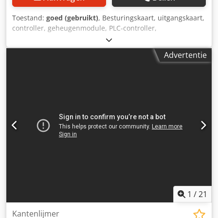
Toestand:
goed (gebruikt)
, Besturingskaart, uitgangskaart,
controller, geheugenmodule, PLC-controller,
uitbreidingsmodule, interfacemodule -Fabrikant: Siemens
Simatic S5 geheugenmodule Geheugen Submodule -Type:
Advertentie
6ES5 375-1LA21 -Aantal: 3x module beschikbaar -Prijs: per
stuk Csdpfshy Rpbsx Apdorf -Afmetingen: 60/90/H15 mm -
Gewicht: 0,1 kg/stuk
1
/
21
Kantenlijmer