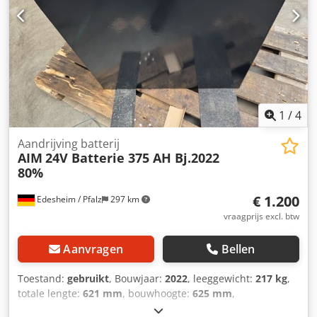
1
/
4
Aandrijving batterij
AIM
24V Batterie 375 AH Bj.2022
80%
€ 1.200
Edesheim / Pfalz
297 km
vraagprijs excl. btw
Aanvragen
Bellen
Toestand:
gebruikt
, Bouwjaar:
2022
, leeggewicht:
217 kg
,
totale lengte:
621 mm
, bouwhoogte:
625 mm
,
bouwbreedte:
281 mm
, Aandrijfbatterij Batterij Volt: 24V