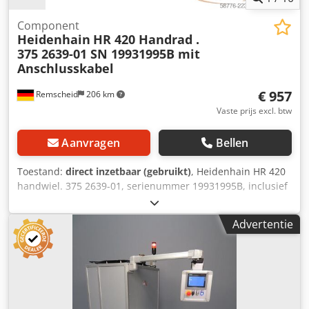
Component
Heidenhain
HR 420 Handrad .
375 2639-01 SN 19931995B mit
Anschlusskabel
€ 957
Remscheid
206 km
Vaste prijs excl. btw
Aanvragen
Bellen
Toestand:
direct inzetbaar (gebruikt)
, Heidenhain HR 420
handwiel. 375 2639-01, serienummer 19931995B, inclusief
aansluitkabel. De kabel is gerepareerd/geïsoleerd, zie
foto's. Gebruikt, in goede staat, 100% functioneel. De
Advertentie
leveringsomvang is zoals weergegeven op de foto's.
Codpfozkxhljx Apdsrf