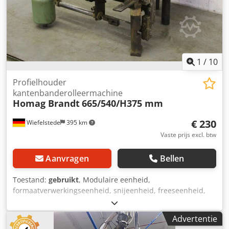
1
/
10
Profielhouder
kantenbanderolleermachine
Homag Brandt
665/540/H375 mm
€ 230
Wiefelstede
395 km
Vaste prijs excl. btw
Aanvragen
Bellen
Toestand:
gebruikt
, Modulaire eenheid,
formaatverwerkingseenheid, snijeenheid, freeseenheid,
profielfreeseenheid, voegfreeseenheid, trimeenheid,
dubbelkante profiler, kantbewerkingsmachine, scoremotor,
Advertentie
hakselmotor, freesmotor voor kantbewerkingsmachine,