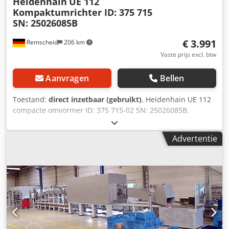
Heidenhain
UE 112
Kompaktumrichter ID: 375 715
SN: 25026085B
€ 3.991
Remscheid
206 km
Vaste prijs excl. btw
Aanvragen
Bellen
Toestand:
direct inzetbaar (gebruikt)
, Heidenhain UE 112
compacte omvormer ID: 375 715-02 SN: 25026085B,
gebruikt, in goede staat, 100% functioneel, levering
volgens foto’s Cjdpfey Srphox Apdsrf
Advertentie