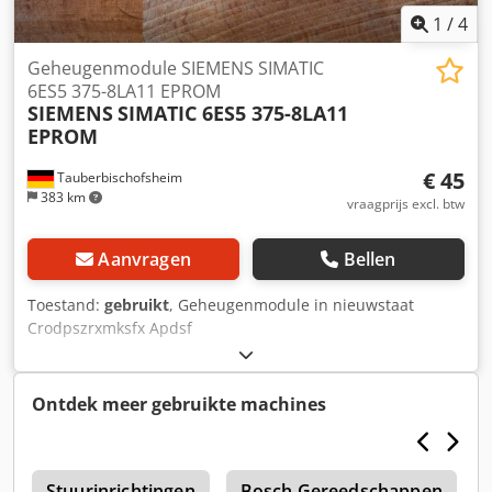
1
/
4
Geheugenmodule SIEMENS SIMATIC
6ES5 375-8LA11 EPROM
SIEMENS
SIMATIC 6ES5 375-8LA11
EPROM
€ 45
Tauberbischofsheim
383 km
vraagprijs excl. btw
Aanvragen
Bellen
Toestand:
gebruikt
, Geheugenmodule in nieuwstaat
Crodpszrxmksfx Apdsf
Ontdek meer gebruikte machines
0
Stuurinrichtingen
Bosch Gereedschappen