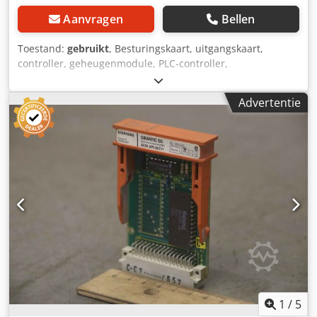
Aanvragen
Bellen
Toestand:
gebruikt
, Besturingskaart, uitgangskaart,
controller, geheugenmodule, PLC-controller,
uitbreidingsmodule, interfacemodule -Fabrikant: Siemens
Simatic S5 geheugenmodule Geheugen Submodule -Type:
Advertentie
6ES5 375-OLA21 -Nummer: 5x module beschikbaar -Prijs:
per stuk Crsdpjhy Rpxsfx Apdjf -Afmetingen: 60/90/H15
mm -Gewicht: 0,1 kg/pc.
1
/
5