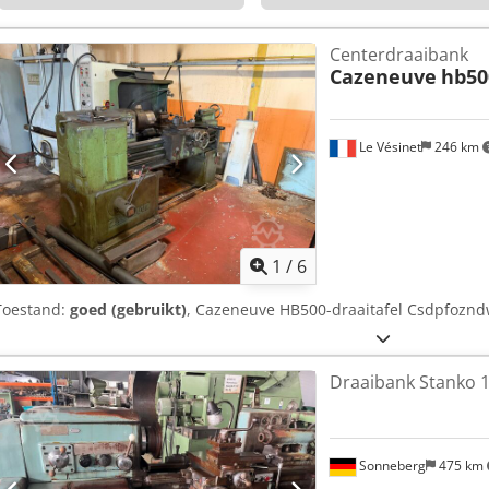
Centerdraaibank
Cazeneuve
hb50
Le Vésinet
246 km
1
/
6
Toestand:
goed (gebruikt)
, Cazeneuve HB500-draaitafel Csdpfozn
Draaibank Stanko 
Sonneberg
475 km