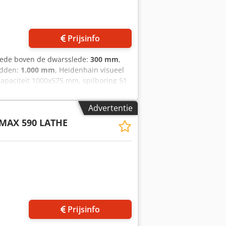
 foto's aan
Prijsinfo
nede boven de dwarsslede:
300 mm
,
idden:
1.000 mm
, Heidenhain visueel
capaciteit 1000x575 mm, spilboring 51
Advertentie
MAX 590 LATHE
Prijsinfo