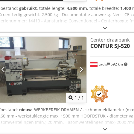
Toestand:
gebruikt
, totale lengte:
4.500 mm
, totale breedte:
1.400
Groen Ledig gewicht: 2.500 kg - Documentatie aanwezig: Nee - CE ce
Serienummer: 14413 - Aansturing: Conventioneel - Centerhoogte [
550 - Centerafstand [mm]: 2000 - Bedbreedte [mm]: 385 - Spindeldo
spindelsnelheid [rpm]: 35 - Max. spindelsnelheid [rpm]: 1600 - Optie
Center draaibank
bril, Vierklauw, Snelwisselhouder - Transportafmetingen: 4500mm 
CONTUR
SJ-520
Transportgewicht [kg]: 2500kg Financiële informatie BTW: De getoo
BTW verrekenbaar voor ondernemers Levering en inruil altijd mogeli
Chsdpfxszhuzcj Ak Uea Lukas van Rossum
Ladis
592 km
Vraag meer
1
/
1
Toestand:
nieuw
, WERKBEREIK DRAAIEN / - schommeldiameter (max.
260 mm - werkstuklengte max. 1500 mm HOOFDSTUK - diameter van
asomwentelingen (min.) 20 /min. - asomwentelingen (max) 2000 /min
Csdpfxefcqtde Ak Ujha - spindeldiameter 78 mm SCHROEFSPINDEL - 