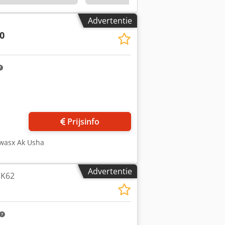
Advertentie
0
Prijsinfo
dwasx Ak Usha
Advertentie
1K62