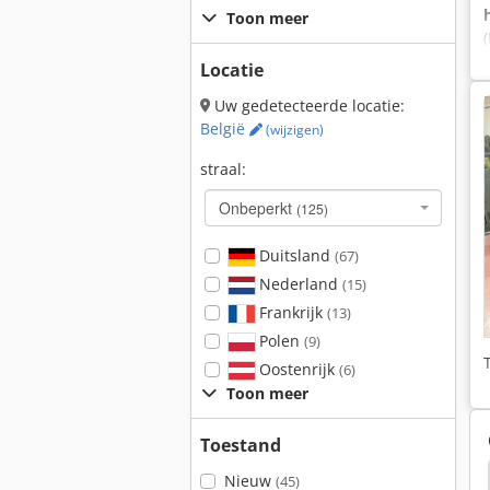
Toon meer
Locatie
Uw gedetecteerde locatie:
België
(wijzigen)
straal:
Onbeperkt
(125)
Duitsland
(67)
Nederland
(15)
Frankrijk
(13)
Polen
(9)
Oostenrijk
(6)
Toon meer
Toestand
Tos
Bernardo
Colchester Mastiff Vs 1800
Nieuw
(45)