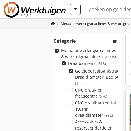
België
Metaalbewerkingsmachines & werktuigma
Categorie
Metaalbewerkingsmachines
& werktuigmachines
(31.905)
Draaibanken
(4.318)
Geleidedraaibank/tractiespi
Draaidiameter. Bed 500-59
(125)
CNC draai- en
freescentra
(576)
CNC draaibanken tot
199mm
draaidiameter
(332)
Accessoires &
reserveonderdelen