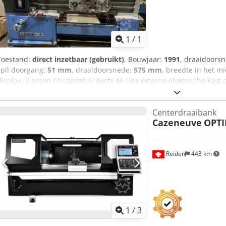
Vraag meer
1
/
1
Toestand:
direct inzetbaar (gebruikt)
, Bouwjaar:
1991
, draaidoors
spil doorgang:
51 mm
, draaidoorsnede:
575 mm
, breedte in het m
display, 2 assen Chsdpozh U Aysfx Ak Uea externe elektrische kast 
mm Ladner klauwplaat Multifix revolverkop
Centerdraaibank
Cazeneuve
OPTI
Reiden
443 km
1
/
3