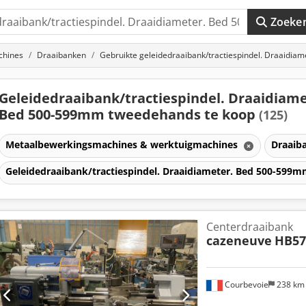
Zoeke
chines
Draaibanken
Gebruikte geleidedraaibank/tractiespindel. Draaidi
Geleidedraaibank/tractiespindel. Draaidiame
Bed 500-599mm tweedehands te koop
(125)
Metaalbewerkingsmachines & werktuigmachines
Draaib
ndel.
Geleidedraaibank/tractiespindel. Draaidiameter. Bed 500-599
9mm
Centerdraaibank
cazeneuve
HB57
Courbevoie
238 k