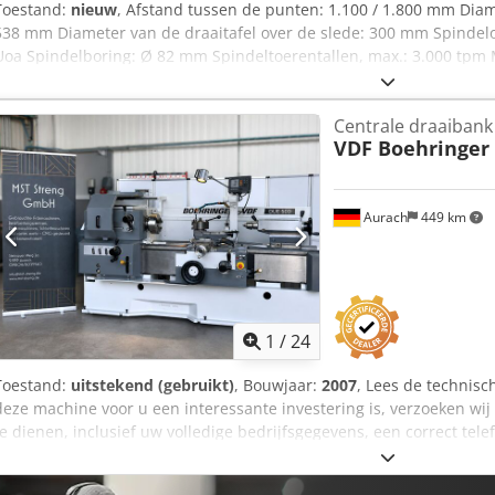
Toestand:
nieuw
, Afstand tussen de punten: 1.100 / 1.800 mm Diam
538 mm Diameter van de draaitafel over de slede: 300 mm Spinde
Uoa Spindelboring: Ø 82 mm Spindeltoerentallen, max.: 3.000 tpm
de machine: 2.700 / 3.000 kg
Centrale draaibank
VDF Boehringer
Aurach
449 km
1
/
24
Toestand:
uitstekend (gebruikt)
, Bouwjaar:
2007
, Lees de technisc
deze machine voor u een interessante investering is, verzoeken wij
te dienen, inclusief uw volledige bedrijfsgegevens, een correct te
MACHINE IS OP DIT MOMENT IN RESTAURATIE !!! DE FOTO'S GEV
WEER, MAAR EEN RECENT GERESTAUREERDE MACHINE MET EEN KORT