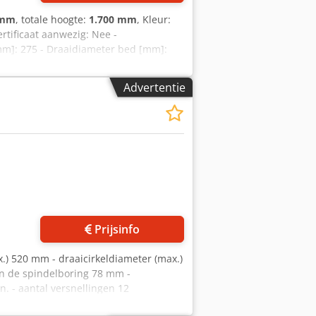
 mm
, totale hoogte:
1.700 mm
, Kleur:
rtificaat aanwezig: Nee -
mm]: 275 - Draaidiameter bed [mm]:
orlaat [mm]: 60 - Min.
s: Drieklauw, Digitale uitlezing, Vaste
Advertentie
x 1400mm x 1700mm (l x b x h) -
nde prijs is exclusief BTW BTW/marge:
jk van alles in de industriële sectoren
 foto's aan
Prijsinfo
) 520 mm - draaicirkeldiameter (max.)
 de spindelboring 78 mm -
. - aantal versnellingen 12
vooruitgaan z-as (min.) 0,05 mm/r -