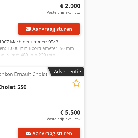
€ 2.000
Vaste prijs excl. btw
Aanvraag sturen
r: 1967 Machinenummer: 9543
ten: 1.000 mm Boordiameter: 50 mm
 het slede: 480 mm 220 mm
adiaal: Aansluiting:
vlakplaat Staat: goed Gewicht: ca. 2,5
Advertentie
anken Ernault Cholet
Cholet 550
€ 5.500
Vaste prijs excl. btw
Aanvraag sturen