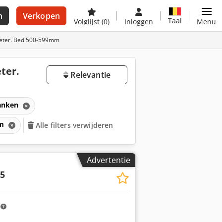
n
Verkopen
Taal
Volglijst
(0)
Inloggen
Menu
ameter. Bed 500-599mm
ter.
Relevantie
anken
mm
Alle filters verwijderen
Advertentie
5
m