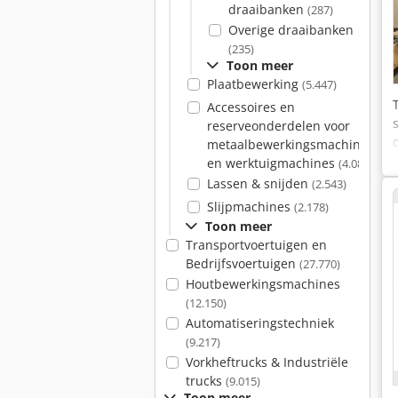
draaibanken
(287)
Overige draaibanken
(235)
Toon meer
Plaatbewerking
(5.447)
Accessoires en
reserveonderdelen voor
metaalbewerkingsmachines
en werktuigmachines
(4.081)
Lassen & snijden
(2.543)
Slijpmachines
(2.178)
Toon meer
Transportvoertuigen en
Bedrijfsvoertuigen
(27.770)
Houtbewerkingsmachines
(12.150)
Automatiseringstechniek
(9.217)
Vorkheftrucks & Industriële
trucks
(9.015)
Toon meer