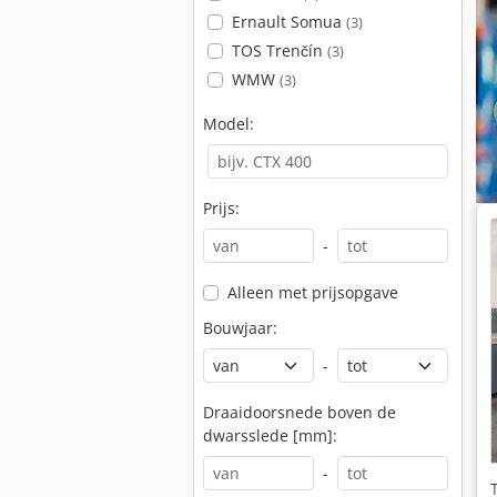
Ernault Somua
(3)
TOS Trenčín
(3)
WMW
(3)
Model:
Prijs:
-
Alleen met prijsopgave
Bouwjaar:
-
Draaidoorsnede boven de
dwarsslede [mm]:
-