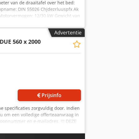
eter van de draaitafel over het bed:
lopname: DIN 55026 Chjdezrluuspfx Ak
 Motorvermogen: 12/30 kW Gewicht van
Advertentie
DUE 560 x 2000
Prijsinfo
he specificaties zorgvuldig door. Indien
 u om een volledige offerteaanvraag in
lefoonnummer en e-mailadres. !!! DEZE
EN NIET DE AANGEBODEN MACHINE
ERE DREHLENGTE !!! Wij bieden hier