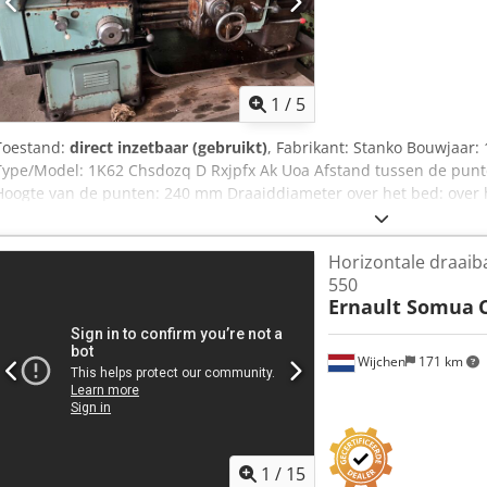
1
/
5
Toestand:
direct inzetbaar (gebruikt)
, Fabrikant: Stanko Bouwjaa
Type/Model: 1K62 Chsdozq D Rxjpfx Ak Uoa Afstand tussen de pun
Hoogte van de punten: 240 mm Draaiddiameter over het bed: over
Toerentalbereik: 12,5 tot 2.000 toeren/min Voeding, longitudinaal: r
Accessoires/uitrusting: 4-delige stalen steun, 250 mm 3-klauwplaat, 
Horizontale draaib
ton Afmetingen: 2.700 x 1.200 x 1.400 mm
550
Ernault Somua
Wijchen
171 km
1
/
15