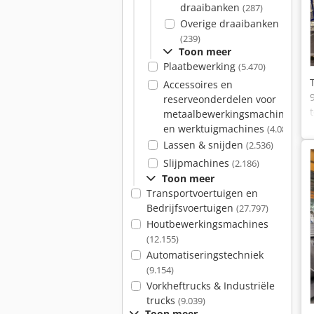
draaibanken
(287)
Overige draaibanken
(239)
Toon meer
Plaatbewerking
(5.470)
Accessoires en
reserveonderdelen voor
metaalbewerkingsmachines
en werktuigmachines
(4.084)
Lassen & snijden
(2.536)
Slijpmachines
(2.186)
Toon meer
Transportvoertuigen en
Bedrijfsvoertuigen
(27.797)
Houtbewerkingsmachines
(12.155)
Automatiseringstechniek
(9.154)
Vorkheftrucks & Industriële
trucks
(9.039)
Toon meer