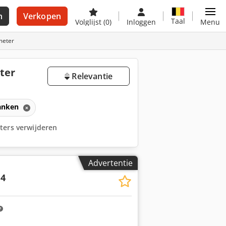
n
Verkopen
Taal
Volglijst
(0)
Inloggen
Menu
meter
ter
Relevantie
anken
ilters verwijderen
Advertentie
4