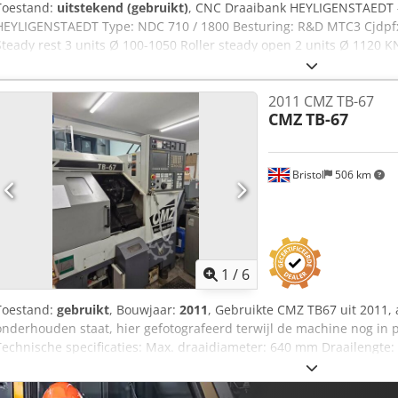
Toestand:
uitstekend (gebruikt)
, CNC Draaibank HEYLIGENSTAEDT 
HEYLIGENSTAEDT Type: NDC 710 / 1800 Besturing: R&D MTC3 Cjdpf
Steady rest 3 units Ø 100-1050 Roller steady open 2 units Ø 1120 
260 x 3500 mm Boring bar Ø 200 x 1500 mm Boring bar Ø 150 x 11
over bed: 1400mm Draaidiameter over support:1120mm Vermogen s
2011 CMZ TB-67
Lengte: 14000mm Breedte: 3500mm Hoogte: 2900mm Gewicht: 320
CMZ
TB-67
Bristol
506 km
1
/
6
Toestand:
gebruikt
, Bouwjaar:
2011
, Gebruikte CMZ TB67 uit 2011,
onderhouden staat, hier gefotografeerd terwijl de machine nog in pro
Technische specificaties: Max. draaidiameter: 640 mm Draailengte
verplaatsingen: 200-400 mm Spindelneus: A2-6 Max. toerental: 4.0
66 mm Vermogen: 17,4 kW Turret met 12 posities Meestertafel, pino