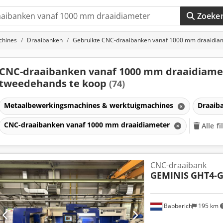
Zoeke
chines
Draaibanken
Gebruikte CNC-draaibanken vanaf 1000 mm draaidia
CNC-draaibanken vanaf 1000 mm draaidiame
tweedehands te koop
(74)
Metaalbewerkingsmachines & werktuigmachines
Draaib
CNC-draaibanken vanaf 1000 mm draaidiameter
Alle f
CNC-draaibank
GEMINIS
GHT4-G
Babberich
195 km