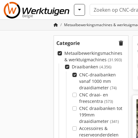
België
Metaalbewerkingsmachines & werktuigma
Categorie
Metaalbewerkingsmachines
& werktuigmachines
(31.993)
Draaibanken
(4.356)
CNC-draaibanken
vanaf 1000 mm
draaidiameter
(74)
CNC draai- en
freescentra
(573)
CNC draaibanken tot
199mm
draaidiameter
(341)
Accessoires &
reserveonderdelen