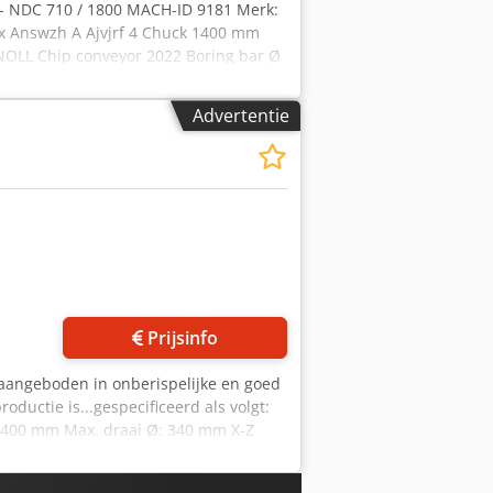
- NDC 710 / 1800 MACH-ID 9181 Merk:
x Answzh A Ajvjrf 4 Chuck 1400 mm
KNOLL Chip conveyor 2022 Boring bar Ø
00 mm Draai lengte: 8250mm Draai Ø
pil: 100kW Werkstukgewicht: 16000
Advertentie
00kg
Prijsinfo
 aangeboden in onberispelijke en goed
ductie is...gespecificeerd als volgt:
: 400 mm Max. draai Ø: 340 mm X-Z
00 tpm Spindelopname / max. staf Ø:
lverplaatsing: 120 mm Pinol diameter: