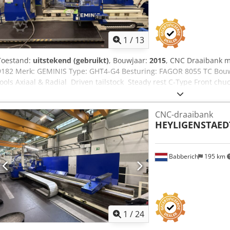
1
/
13
Toestand:
uitstekend (gebruikt)
, Bouwjaar:
2015
, CNC Draaibank 
9182 Merk: GEMINIS Type: GHT4-G4 Besturing: FAGOR 8055 TC Bouwj
tools Axiaal & Radial Driven tailstock Steady rest C-Type Front chu
bore 3 guide way bed width 750 mm Max. Draai Ø: 800mm X-as be
Doorlaat - spindel boring: 162mm Toerental: 900Rpm Gereedschap
CNC-draaibank
gereedschap: 3000Rpm Vermogen aangedreven gereedschap:7.5kW
HEYLIGENSTAED
tegencenter: 250mm Werkstukgewicht: 2500 Lengte: 8200mm Breed
Hoogte: 2900mm Gewicht: 24000kg
Babberich
195 km
1
/
24