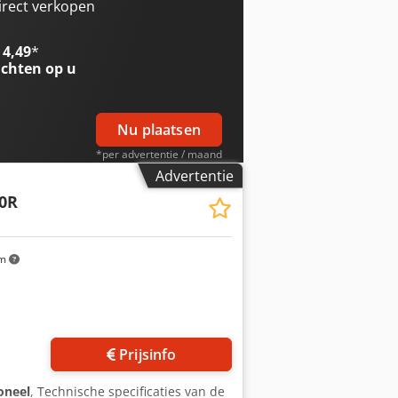
1.653 x 1.620 x 1.670 mm
irect verkopen
 Werkstukopvanger Spaanafvoer
uw hydraulische klauwplaat
 4,49
*
chten op u
Nu plaatsen
*per advertentie / maand
Advertentie
0R
km
Prijsinfo
oneel
, Technische specificaties van de