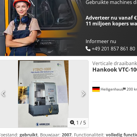
90 mm X/Z snelsnelheid: 30 m/min Machine afmetingen (L x B x H): 
Gebruikte machines d
Machinegewicht: 3.700 kg Extra uitrusting: Crjdpfey Ui Iaox Anvef
Meestertafel Gereedschap-meetarm Set gereedschaphouders 3-kla
Adverteer nu vanaf €
11 miljoen kopers
wa
Informeer nu
+49 201 857 861 80
Verticale draaibank
Hankook
VTC-10
Heiligenhaus
200 
1
/
5
Toestand:
gebruikt
, Bouwjaar:
2007
, Functionaliteit:
volledig functi