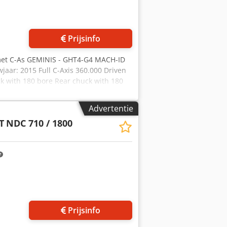
Prijsinfo
met C-As GEMINIS - GHT4-G4 MACH-ID
aar: 2015 Full C-Axis 360.000 Driven
ck with 180 bore Rear chuck with 180
reik: 450mm Z-as bereik: 4200mm
swisselaar: 8 Toeren aangedreven
Advertentie
 Opname tegencenter: 5Mk Slag
T
NDC 710 / 1800
te: 3200mm Crsdpfowzh Eqsx Anvjf
Prijsinfo