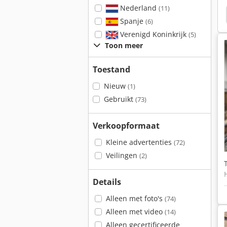
Nederland
(11)
ter Ctx 400
Lvd Pp 30T X 2000 Mm
Bens 100R
Spanje
(6)
Verenigd Koninkrijk
(5)
Toon meer
Toestand
Nieuw
(1)
Gebruikt
(73)
Verkoopformaat
Kleine advertenties
(72)
Veilingen
(2)
Details
Alleen met foto's
(74)
Alleen met video
(14)
Alleen gecertificeerde