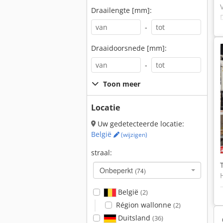
Draailengte [mm]:
-
Draaidoorsnede [mm]:
-
Toon meer
Locatie
Uw gedetecteerde locatie:
België
(wijzigen)
straal:
Onbeperkt
(74)
België
(2)
Région wallonne
(2)
Duitsland
(36)