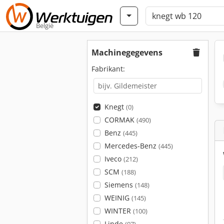
België
Machinegegevens
Fabrikant:
Knegt
(0)
CORMAK
(490)
Benz
(445)
Mercedes-Benz
(445)
Iveco
(212)
SCM
(188)
Siemens
(148)
WEINIG
(145)
WINTER
(100)
Linde