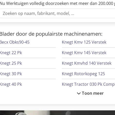
Nu Werktuigen volledig doorzoeken met meer dan 200.000 
Blader door de populairste machinenamen:
Becx Obks90-45
Knegt Kmv 125 Verstek
Knegt 22 Pk
Knegt Kmv 145 Verstek
Knegt 25 Pk
Knegt Kmvhd 140 Verstek
Knegt 30 Pk
Knegt Rotorkopeg 125
Knegt 40 Pk
K
Toon meer
Knegt Cabine
Knegt Trac
Knegt Kmss 125 Sideshift
Knegt Tractor Ond