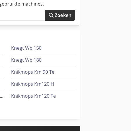
gebruikte machines.
Zoeken
Knegt Wb 150
Knegt Wb 180
Knikmops Km 90 Te
Knikmops Km120 H
negt Tractor 030 Pk Compact
Knikmops Km120 Te
tor Aanbouwdelen
Knikmops Km130 Te
erdelen Chassis /Aandrijflijn
Valla 120 E