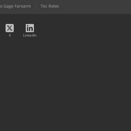
ro Gage Faroarm
Tec Rotec
X
LinkedIn