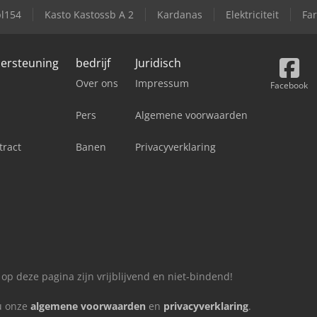
pl154
Kasto Kastossb A 2
Kardanas
Elektriciteit
Fa
dersteuning
bedrijf
Juridisch
Over ons
Impressum
Facebook
Pers
Algemene voorwaarden
tract
Banen
Privacyverklaring
 op deze pagina zijn vrijblijvend en niet-bindend!
 u onze
algemene voorwaarden
en
privacyverklaring
.