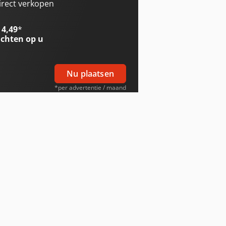
irect verkopen
 4,49
*
chten op u
Nu plaatsen
*per advertentie / maand