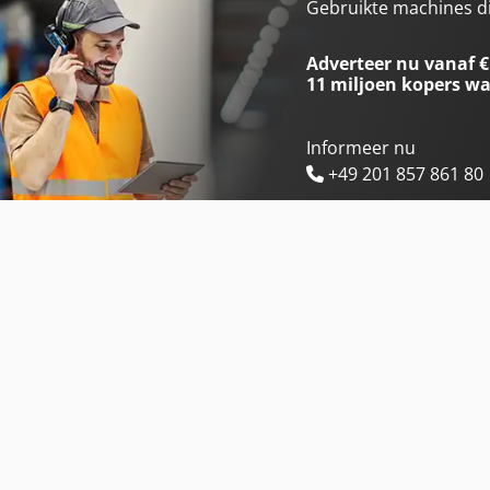
Knegt Kmss 145 Sideshift
Knegt Voorlader 250
Gebruikte machines d
Knegt Kmss 175 Sideshift
Knegt Voorlader 400
Adverteer nu vanaf €
11 miljoen kopers
wa
Informeer nu
+49 201 857 861 80