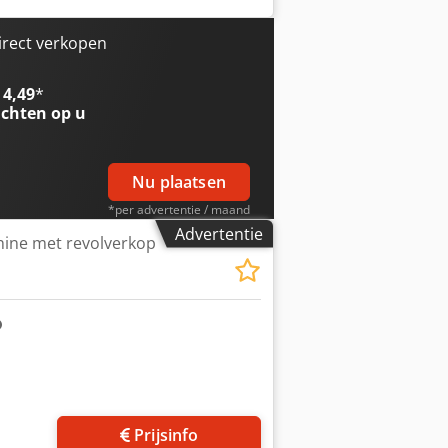
irect verkopen
 4,49
*
chten op u
Nu plaatsen
*per advertentie / maand
Advertentie
hine met revolverkop
Vraag meer foto's aan
Prijsinfo