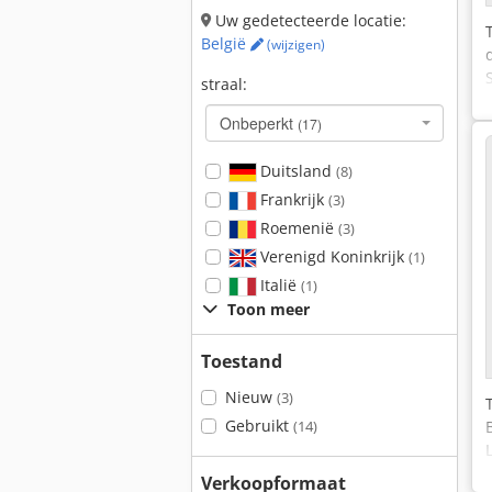
Uw gedetecteerde locatie:
België
(wijzigen)
straal:
Onbeperkt
(17)
Duitsland
(8)
Frankrijk
(3)
Roemenië
(3)
Verenigd Koninkrijk
(1)
Italië
(1)
Toon meer
Toestand
Nieuw
(3)
Gebruikt
(14)
Verkoopformaat