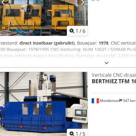
1
/
6
Toestand:
direct inzetbaar (gebruikt)
, Bouwjaar:
1978
, CNC vertic
200 Bouwjaar: 1978/1995 CNC-besturing: NUM 1062T / SOMAB PL+S3 (
Dsdpjw Adpbofx Aageck Specificaties: Diameter draaitafel: 2.000 
Bewerkbare hoogte: 2.000 mm Belasting op draaitafel: 20 ton Draai
Draaitafelmotor: 55 kW Dwarsslede sectie: 200 x 200 mm Normale t
Verticale CNC-draa
Verticale traverseoverbrugging: 1.300 mm Traversevoeding: 400 mm
BERTHIEZ
TFM 1
mm Slag wagen rechts van het tafelcentrum: 1.280 mm Slag wagen 
Voedingsbereik traploos: 0,05 - 24 mm/omw In CNC-bediening: 0,2 
mm/min Uitgerust met: Gereedschapswisselaar met 12 posities Spaa
Montbrison
547 k
1
/
5