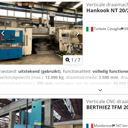
Verticale draaimac
Freesaandrijfkoppel: 710 Nm
Hankook
NT 20/
Torbole Casaglia
69
1
/
7
Toestand:
uitstekend (gebruikt)
, Functionaliteit:
volledig functione
werkstukgewicht (max.):
12.000 kg
, draaidoorsnede:
2.500 mm
, dra
spilsnelheid (max.):
200 rpm
, vermogen van de servomotor:
55.000
Aagsk Draaibare diameter: 2500 mm Maximale draaibare hoogte: 1
Slag van de draaibankkop: 1000 mm Afmetingen draaibankkop: 24
Verticale CNC-draa
spindelmotor: 55 kW Spindeltoerental: 200 omwentelingen/minuut 
BERTHIEZ
TFM 2
2000 mm - 4 onafhankelijke Morse-kegels Maximaal toegestaan gewi
Gereedschapswisselaar: 12 posities Verplaatsbare traverse GEBR
Montbrison
547 k