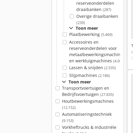
reserveonderdelen
draaibanken
(287)
Overige draaibanken
(239)
Toon meer
Plaatbewerking
(5.469)
Accessoires en
reserveonderdelen voor
metaalbewerkingsmachines
en werktuigmachines
(4.084)
Lassen & snijden
(2.535)
Slijpmachines
(2.186)
Toon meer
Transportvoertuigen en
Bedrijfsvoertuigen
(27.835)
Houtbewerkingsmachines
(12.152)
Automatiseringstechniek
(9.153)
Vorkheftrucks & Industriële