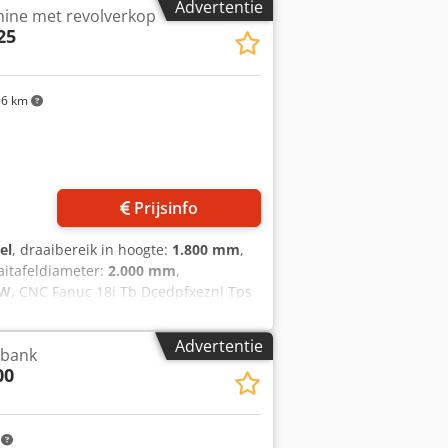
Advertentie
hine met revolverkop
25
6 km
Prijsinfo
el
, draaibereik in hoogte:
1.800 mm
,
aitafeldiameter:
2.000 mm
,
 W
, CNC Fanuc 18i Tb Dcedpfxeznl Tps
800 mm X-as slag: -200 - +2150 mm
0 x 240 mm Vermogen van de
Advertentie
ibank
Diameter van het draaibaar platform:
00
cht: 12 ton Aantal snelheden: 2
UIKTE MACHINE
m