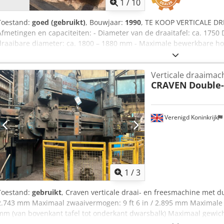
1
/
10
Toestand:
goed (gebruikt)
, Bouwjaar:
1990
, TE KOOP VERTICALE D
Afmetingen en capaciteiten: - Diameter van de draaitafel: ca. 1750 
draaibare diameter: ca. 1800 – 1880 mm - Maximale bewerkbare h
spindelweg - Maximaal gewicht van het werkstuk: tot ca. 15.000 kg (1
Draaisnelheid van de draaitafel: tot ca. 250 toeren/min - Vermogen
Verticale draaimac
kW, afhankelijk van de uitvoering - CNC-besturing van het type NU
CRAVEN
Double
Verenigd Koninkrijk
1
/
3
Toestand:
gebruikt
, Craven verticale draai- en freesmachine met du
2.743 mm Maximaal zwaaivermogen: 9 ft 6 in / 2.895 mm Maximale b
mm (van bovenkant tafel tot onderkant dwarsbalk) Maximaal gewicht
(ongeveer 15 ton) Toerentalbereik tafel: 1 tot 50 toeren per minuut 