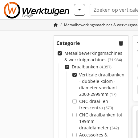
België
Metaalbewerkingsmachines & werktuigma
Categorie
Metaalbewerkingsmachines
& werktuigmachines
(31.984)
Draaibanken
(4.357)
Verticale draaibanken
- dubbele kolom -
diameter voorkant
2000-2999mm
(17)
CNC draai- en
freescentra
(573)
CNC draaibanken tot
199mm
draaidiameter
(342)
Accessoires &