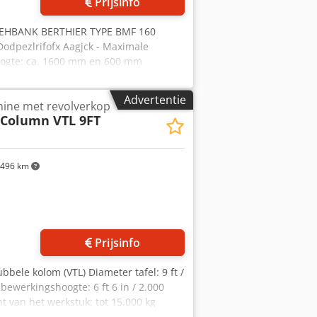
Prijsinfo
REHBANK BERTHIER TYPE BMF 160
Dodpezlrifofx Aagjck - Maximale
oogte: ca. 1600 mm en 600 mm
5 ton) Prestaties en aandrijving: -
 van de spindelmotor: van 37 kW tot 55
Advertentie
hine met revolverkop
M 1060
-Column VTL 9FT
496 km
Prijsinfo
bbele kolom (VTL) Diameter tafel: 9 ft /
ewerkingshoogte: 6 ft 6 in / 2.000
 van het werkstuk: tot 15.000 kg
Verplaatsing van de kolom (verticale Z-