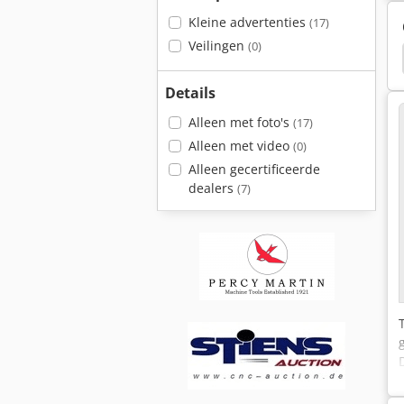
Kleine advertenties
(17)
Veilingen
(0)
Same Titan 145
Same Titan 160
Stanko 1512
Details
Alleen met foto's
(17)
Alleen met video
(0)
Alleen gecertificeerde
dealers
(7)