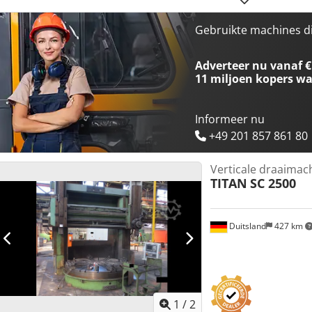
as): tot 1.000 mm Dcedpezq Dc Ujfx Aagsk
Gebruikte machines d
Adverteer nu vanaf €
11 miljoen kopers
wa
Informeer nu
+49 201 857 861 80
Verticale draaimac
TITAN
SC 2500
Duitsland
427 km
1
/
2