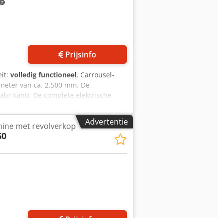
Prijsinfo
eit:
volledig functioneel
, Carrousel-
meter van ca. 2.500 mm. De
brikant). De complete elektrische
kelkast en PLC, werd in 2017 volledig
ann. Dcsdpjycgxkefx Aagok
Advertentie
hine met revolverkop
60