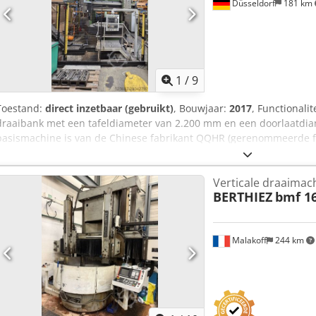
Düsseldorf
181 km
1
/
9
Toestand:
direct inzetbaar (gebruikt)
, Bouwjaar:
2017
, Functionalit
draaibank met een tafeldiameter van 2.200 mm en een doorlaatdia
basismachine is van de Chinese fabrikant QQHR (gerenommeerde fa
installatie, inclusief hoofd aandrijfmotor, servoaandrijvingen, scha
vernieuwd en vakkundig gereviseerd door het Duitse bedrijf Paulm
Verticale draaimac
BERTHIEZ
bmf 1
Malakoff
244 km