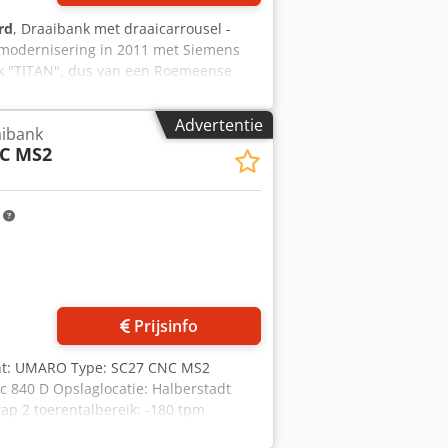
rd
, Draaibank met draaicarrousel -
 modernisering in 2011 met Siemens
rk "TITAN", dus van een Roemeense
HIESS-Düsseldorf en is daarom
achine is door monteurs van de
Advertentie
aibank
 en door de eigenaar opgeslagen. Het
C MS2
tafel: 2.500 mm Dodpezlb H Tefx
kgewicht: 12 ton - Draaihoogte: 1.600
0 mm - Hoofdaandrijving: 55 kW
m
schapstoren rechts -
600 x 4.800 mm - Benodigde
00 mm - Machinehoogte: 6.200 mm -
istheid van de technische gegevens en
Prijsinfo
kant: UMARO Type: SC27 CNC MS2
 840 D Opslaglocatie: Halberstadt
p 2 toerentalbereik: -180 tpm
 werkstukhoogte: 2500 mm Maximaal