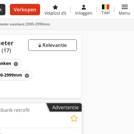
n
Verkopen
Taal
Volglijst
(0)
Inloggen
Menu
diameter voorkant 2000-2999mm
meter
Relevantie
p
(17)
anken
2000-2999mm
Advertentie
bank retrofit