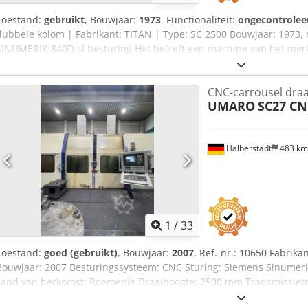
Toestand:
gebruikt
, Bouwjaar:
1973
, Functionaliteit:
ongecontrolee
dubbele kolom | Fabrikant: TITAN | Type: SC 2500 Bouwjaar: 1973,
SINUMERIK 840D sl besturing Het betreft een machine van het me
fabrikant. Het ontwerp is echter gebaseerd op een licentie van SC
vergelijkbaar met de bekende SCHIESS-machines uit die tijd. De m
CNC-carrousel dra
machinefabrikant SCHIESS vakkundig gedemonteerd, geconserveerd
UMARO
SC27 CN
is een zuivere draaibank. TECHNISCHE GEGEVENS: - Diameter draai
Aagjck - Diameter maximale werkstuk: 2.600 mm - Maximaal werkstu
mm - Aantal draaikoppen/ram: 2 stuks * Afmetingen ram: 250 x 21
Halberstadt
483 k
UITRUSTING: - CNC-besturing: Siemens SINUMERIK 840D sl - Gereed
Spanentransportband Afmetingen / Gewicht: - Opsteloppervlak: 5.
haloppervlak incl. bedienings- en servicegedeelte: ca. 7.000 x 7.0
Machinegewicht: ca. 45 ton Geen garantie op de volledigheid en ju
de uitrusting. – Tussenverkoop voorbehouden.
1
/
33
Toestand:
goed (gebruikt)
, Bouwjaar:
2007
, Ref.-nr.: 10650 Fabri
Bouwjaar: 2007 Besturingssysteem: CNC Sturing: Siemens Sinumeric
Land van herkomst: Roemenië Draaihoogte: 2500 mm Transmissietra
Omdraaidiameter: 2700 mm Snelgangsnelheid: 8000 tpm Maximale