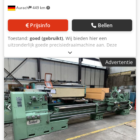
Aurach
449 km
Prijsinfo
Bellen
Toestand:
goed (gebruikt)
, Wij bieden hier een
uitzonderlijk goede precisiedraaimachine aan. Deze
machine is waarschijnlijk de beste Duitse draaimachine in
zijn klasse die ooit is gebouwd. BOHEHRINGER
Advertentie
precisiedraaimachine, model DUE 630 Bouwjaar: 1991
Fabrieksnr.: 1032.1239-08 Hartafstand: 320 mm
Draaiddiameter over het bed: 640 mm Hartafstand: ca.
1.200 mm Effectieve draailengte: ca. 1.000 mm
Stangdoorgang: 62 mm Spindelkop: DIN 55022, maat 8
Aandrijfvermogen: 24 kW Maximaal koppel: 2.000 Nm 24
draaisnelheden: 9 – 1800 omw/min. 60 vlakvoorschuiven:
0,03 – 28 mm/omw. 60 langsvoorschuiven: 0,06 – 56
mm/omw. Benodigde ruimte: L x B ca. 4.00 x 1.525 mm
Gewicht: ca. 4500 kg Accessoires: - 3-assige digitale
uitlezing HEIDENHAIN - Parat gereedschapshouder -
Koelvloeistofinstallatie - Spaanscherm aan de achterkant