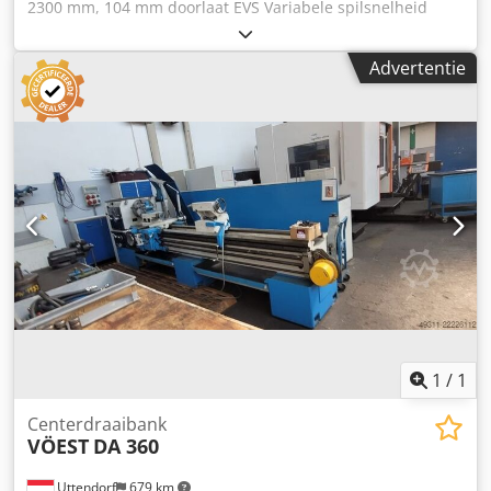
2300 mm, 104 mm doorlaat EVS Variabele spilsnelheid
Koeling 2 stuks MT5 Center Standaard machine
gereedschap Csdpjptabajfx Ahroha Handleiding & spare-
Advertentie
part lijst 3 klauw 12" Sk type 2 assige digitale uitlezing
FAGOR Quick change draaibeitel turret bj 2023
1
/
1
Centerdraaibank
VÖEST
DA 360
Uttendorf
679 km