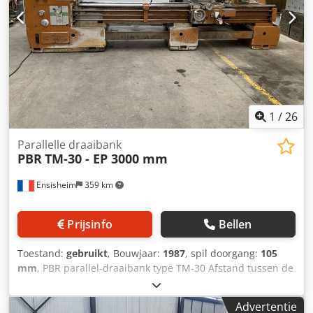
Motorkracht: 13 pk Voeding: automatisch dwars + langs
Gesnelde koppeling Smeermiddelreservoir Afmetingen (L x
B x H): 6500 x 1800 x 1900 mm Gewicht: ca. 7 T
1
/
26
Parallelle draaibank
PBR
TM-30 - EP 3000 mm
Ensisheim
359 km
Prijsinfo
Bellen
Toestand:
gebruikt
, Bouwjaar:
1987
, spil doorgang:
105
mm
, PBR parallel-draaibank type TM-30 Afstand tussen de
centers: 3000 mm Max. Ø boven het bed: 620 mm Max. Ø
boven de support: 400 mm Max. diameter in gebroken
Advertentie
bed: 860 mm Spil diameter: Ø 105 mm Spilsnelheid: van 15