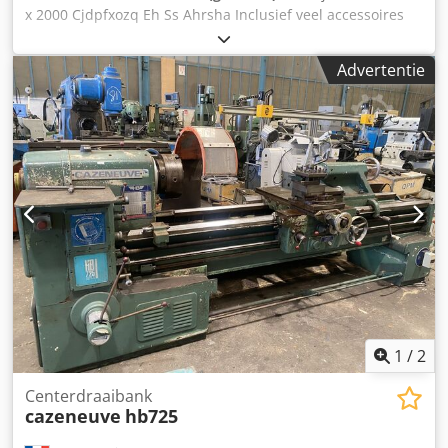
x 2000 Cjdpfxozq Eh Ss Ahrsha Inclusief veel accessoires
Nieuw meetsysteem Acu-Rite, 2 jaar geleden geïnstalleerd.
Advertentie
1
/
2
Centerdraaibank
cazeneuve
hb725