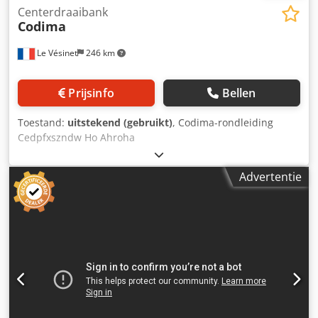
Centerdraaibank
Codima
Le Vésinet
246 km
Prijsinfo
Bellen
Toestand:
uitstekend (gebruikt)
, Codima-rondleiding
Cedpfxszndw Ho Ahroha
Advertentie