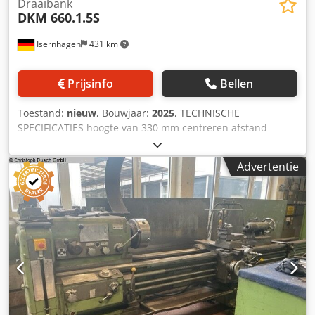
Draaibank
DKM 660.1.5S
Isernhagen
431 km
Prijsinfo
Bellen
Toestand:
nieuw
, Bouwjaar:
2025
, TECHNISCHE
SPECIFICATIES hoogte van 330 mm centreren afstand
tussen de centers Spindel boring 103 mm Swing over bed
660 mm Swing in de kloof 840 mm Swing over
Advertentie
schuifregelaar 420 Snelheid variëren 36-1600 rpm (12
stappen) Chedpfx Aodzzw Ushrja Spindel neus ISO 702 / II
No. 8 Variëren van longitudinale feeds 0.063 - 2,52 mm /
rev (65 stappen) Variëren van diervoeders tarieven 0.027 -
1.07 mm / rev (65 stappen) Metrische draden 1-14 mm (22
stappen) Inch draad 28-2 snelheid / inch (25 stappen)
Module draad 0,5 - 7 mm (18 stappen) Diametrical draad
56-4 DP (24 stappen) Quill diameter 75 mm Pinolenweg 150
mm Quill houder Morse conus 5 Motor vermogen 11 kW
gewicht 3.050,00 kg Afmetingen 3135 x 1050 x 1450 mm