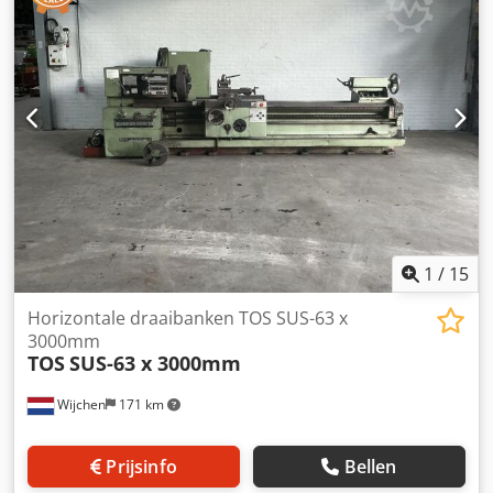
[mm]: 630 - Draaidiameter slede [mm]: 360 -
Centerafstand [mm]: 6000 - Bedbreedte [mm]: 700 -
Spindeldoorlaat [mm]: 62 - Min. spindelsnelheid [rpm]: 8 -
Max. spindelsnelheid [rpm]: 1180 - Opties: Digitale
uitlezing - Type digitale uitlezing: Sony -
Transportafmetingen: 10560mm x 1710mm x 1400mm (l x
b x h) - Transportgewicht [kg]: 9000kg - Transportcolli [st.]:
1 Financiële informatie BTW: De getoonde prijs is exclusief
BTW BTW/marge: BTW verrekenbaar voor ondernemers
Levering en inruil altijd mogelijk van alles in de industriële
sectoren Lukas van Rossum
1
/
15
Horizontale draaibanken TOS SUS-63 x
3000mm
TOS
SUS-63 x 3000mm
Wijchen
171 km
Prijsinfo
Bellen