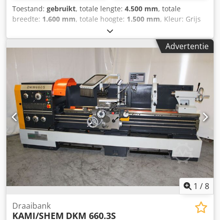
Toestand:
gebruikt
, totale lengte:
4.500 mm
, totale
breedte:
1.600 mm
, totale hoogte:
1.500 mm
, Kleur: Grijs
Ledig gewicht: 5.000 kg Prijs: Op aanvraag - Documentatie
aanwezig: Nee - CE certificaat aanwezig: Nee -
Advertentie
Serienummer: 0440922 - Aansturing: Conventioneel -
Vermogen [kW]: 18.5 - Centerhoogte [mm]: 315 -
Draaidiameter bed [mm]: 630 - Draaidiameter slede [mm]:
400 Cjdpfjx Ryv Tox Ahrsha - Centerafstand [mm]: 3000 -
Bedbreedte [mm]: 580 - Spindeldoorlaat [mm]: 82 - Min.
spindelsnelheid [rpm]: 9 - Max. spindelsnelheid [rpm]:
1120 - Opties: Drieklauw, Vierklauw - Transportafmetingen:
4500mm x 1600mm x 1500mm (l x b x h) -
Transportgewicht [kg]: 5000kg - Transportcolli [st.]: 1
Financiële informatie BTW: De getoonde prijs is exclusief
BTW BTW/marge: BTW verrekenbaar voor ondernemers
Levering en inruil altijd mogelijk van alles in de industriële
sectoren Lukas van Rossum
1
/
8
Draaibank
KAMI/SHEM
DKM 660.3S