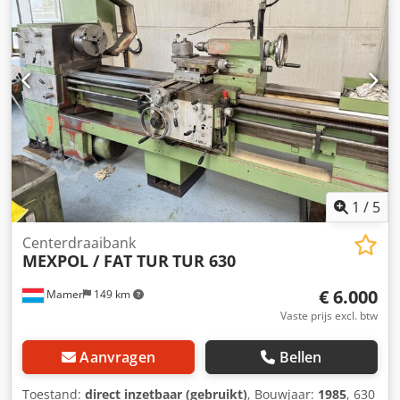
1
/
5
Centerdraaibank
MEXPOL / FAT TUR
TUR 630
€ 6.000
Mamer
149 km
Vaste prijs excl. btw
Aanvragen
Bellen
Toestand:
direct inzetbaar (gebruikt)
, Bouwjaar:
1985
, 630