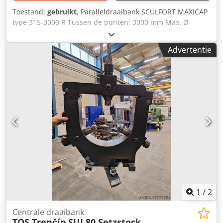
Toestand:
gebruikt
, Paralleldraaibank SCULFORT MAXICAP
type 315-3000 R Tussen de punten: 3000 mm Max. Ø
boven bed: Ø 635 mm Max. Ø boven support: Ø 470 mm
Max. Ø in onderbroken bed: Ø 1000 mm x breedte 200 mm
Advertentie
Spilmotor: 13 pk Spil diameter: Ø 71 mm Toerental: van 20
tot 1300 omw/min Vierkant gereedschapshouder
GOODSHAPE 3-klauwplaat Ø 380 mm Chedpozmwqwjfx
Ahrsa Draadsoorten: metrisch + Whitworth Achterbrug:
MK5 Voeding: automatisch lengte- + dwarsvoeding
Uitgerust met: 1 smeerpomp + 1 vlakplaat Ø 1000 mm
Uitgerust met: 2 vaste brillen: Ø 380 mm + Ø 1000 mm
Spanning: 380 V Afmetingen (LxBxH): 5200 x 1600 x 1700
mm Gewicht: ca. 5 ton
1
/
2
Centrale draaibank
TOS Trenčín
SUI 80 Setzstock