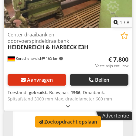
1
/
8
Center draaibank en
doorvoerspindeldraaibank
HEIDENREICH & HARBECK
E3H
€ 7.800
Korschenbroich
165 km
Vaste prijs excl. btw
Aanvragen
Bellen
Toestand:
gebruikt
, Bouwjaar:
1966
, Draaibank.
Spitsafstand 3000 mm Max. draaidiameter 660 mm
Multifix: ja Bril: 2 stuks Machinegewicht ca. 5 t Lengte 5,80
m Breedte 2 m Hoogte 1600 mm Codpfxeh Uytqs Ahroha
Advertentie
Spitshoogte ca. 290 mm Draai over support 370 mm
Zoekopdracht opslaan
Werkstukgewicht tot ca. 1,6 t mogelijk tussen de centers
+++++ Let op: de machine bevindt zich in gedemonteerde