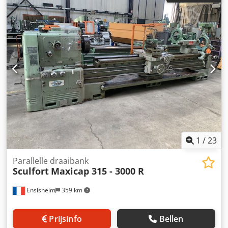
tot 1500 tpm 3-klauwplaat Ø 315 mm Bouwjaar: 1987
Motor: 15 PK Codezmwq Djpfx Ahroha Schroefdraad:
Metrisch + Whitworth Meestertap CM5 2-assige digitaal
uitlezing Voorzien van: één 3-punts vaste bril Snelvoeding
niet functioneel: automatische langs-/dwarstraverse X + Z
niet functioneel Spanning: 380 V Afmetingen (L x B x H):
4900 x 1500 x 1700 mm Gewicht: 4,5 t
1
/
23
Parallelle draaibank
Sculfort
Maxicap 315 - 3000 R
Ensisheim
359 km
Prijsinfo
Bellen