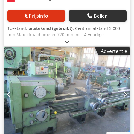
Prijsinfo
Bellen
Toestand:
uitstekend (gebruikt)
, Centrumafstand 3.000
mm Max. draaidiameter 720 mm Incl. 4-voudige
gereedschapshouder Incl. 3-klauwplaat Incl. planschijf
Codpfx Aezhlhaohreha Incl. bril Incl. documentatie
Advertentie