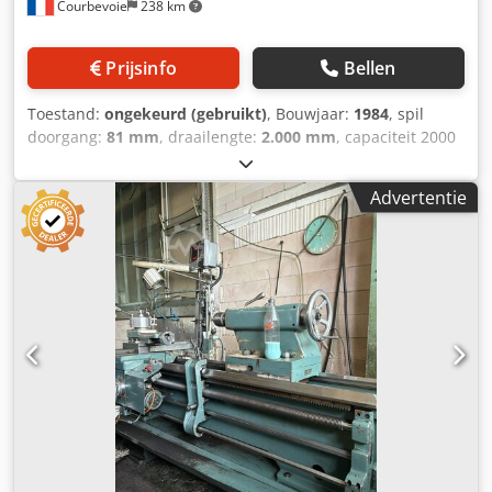
Courbevoie
238 km
Prijsinfo
Bellen
Toestand:
ongekeurd (gebruikt)
, Bouwjaar:
1984
, spil
doorgang:
81 mm
, draailengte:
2.000 mm
, capaciteit 2000
x 725 mm diameter over de dwarsgeleiding 400 mm
Cjdozpza Iepfx Ahreha spindelboordiameter 81 mm
Advertentie
gewicht 3100 kg