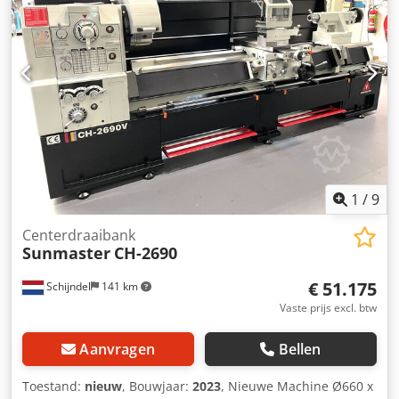
Spindelboring 103 mm -Automatische
longitudinale/radiale voedingen -Motorische snelvoeding
in de draaibankbed -Toerentalbereik 16 - 1250 tpm
(traploze toerentalregeling) -Aandrijfsvermogen 11 kW -
Drie-klauwplaat / ROTAX 315, inclusief harde en zachte
klauwen -Klauwplaatbescherming -Losse center -Steun -
Multifix basis met opzetstukken -Koelvloeistofinstallatie -
Werklamp Afmetingen: L x B x H 3,5 x 1,5 x 1,7 meter /
Gewicht 4000 kg Fouten en typefouten voorbehouden.
Cedpfxszhx Hvj Ahroha
1
/
9
Centerdraaibank
Sunmaster
CH-2690
€ 51.175
Schijndel
141 km
Vaste prijs excl. btw
Aanvragen
Bellen
Toestand:
nieuw
, Bouwjaar:
2023
, Nieuwe Machine Ø660 x