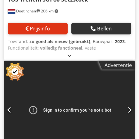
Doetinchem
206 km
Prijsinfo
Bellen
Toestand:
zo goed als nieuw (gebruikt)
, Bouwjaar:
2023
,
Functionaliteit:
volledig functioneel
, Vaste
instelbankschroef met rolcilinders voor SUI 80 TRENCIN
Capaciteit : 210 - 370 mm 365 - 520 mm Alleen verkrijgbaar
Advertentie
als set Chodpfju Tvdbox Ahrsa