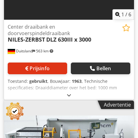
1
/
6
Center draaibank en
doorvoerspindeldraaibank
NILES-ZERBST
DLZ 630III x 3000
Duitsland
563 km
Prijsinfo
Bellen
Toestand:
gebruikt
, Bouwjaar:
1963
, Technische
specificaties: Draaiddiameter over het bed: 1000 mm
Draaiddiameter over het steunpunt: 620 mm Draailengte:
3150 mm Afstand tussen de centers: 3150 mm
Advertentie
Draaiddiameter in de conus: 1200 mm Lengte van de
conus: 800 mm Machinegewicht, circa: 11,5 ton
Afmetingen machine, circa L x B x H: 7,5 x 1,5 x 1,7 m
Chodpfxeu Ix Aro Ahrea inclusief 2 steunbokken en diverse
centers *