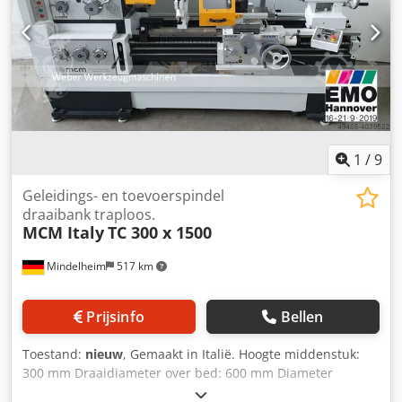
1
/
9
Geleidings- en toevoerspindel
draaibank traploos.
MCM Italy
TC 300 x 1500
Mindelheim
517 km
Prijsinfo
Bellen
Toestand:
nieuw
, Gemaakt in Italië. Hoogte middenstuk:
300 mm Draaidiameter over bed: 600 mm Diameter
draaien over slede: 380 mm Breedte middenstuk: 1.500