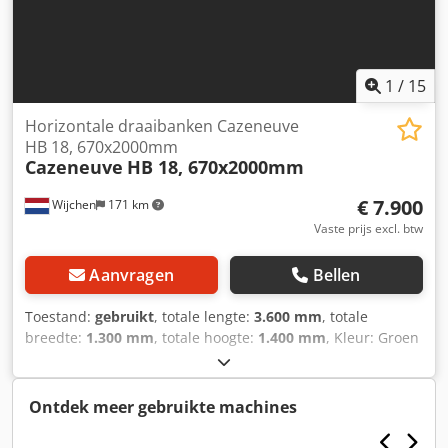
1
/
15
Horizontale draaibanken Cazeneuve
HB 18, 670x2000mm
Cazeneuve
HB 18, 670x2000mm
€ 7.900
Wijchen
171 km
Vaste prijs excl. btw
Aanvragen
Bellen
Toestand:
gebruikt
, totale lengte:
3.600 mm
, totale
breedte:
1.300 mm
, totale hoogte:
1.400 mm
, Kleur: Groen
Ledig gewicht: 3.500 kg Chsdpfx Ahszhwbxerea -
Documentatie aanwezig: Nee - CE certificaat aanwezig: Nee
- Aansturing: Conventioneel - Centerhoogte [mm]: 335 -
Ontdek meer gebruikte machines
Draaidiameter bed [mm]: 670 - Draaidiameter slede [mm]:
670 - Centerafstand [mm]: 2000 - Bedbreedte [mm]: 510 -