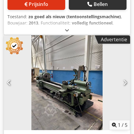
veiligheidsvoorzieningen volgens CE-normen Draaibank
Prijsinfo
Bellen
klauwplaatbeveiliging met plexiglas ruit, micro-
eindschakelaar beveiligd. Draaibare
Toestand:
zo goed als nieuw (tentoonstellingsmachine)
,
klauwplaatbescherming met plexiglazen schijf.
Bouwjaar:
2013
, Functionaliteit:
volledig functioneel
,
Spatbescherming achteraan over de volledige lengte.
machine-/voertuignummer:
0153
, Specificaties Europa
Geleide- en trekschroefbescherming door lichtbarrière
VS660 Hoogte midden 330 mm Afstand tussen de centers
(geïntegreerd in noodstopcircuit). Drukknop voor noodstop.
Advertentie
1500mm Zwenkbaar bed 660 mm Zwenkbare dwarsslede
- Spaanbak op wielen - Elektrisch koelapparaat - Vaste
430 mm Spindelboring (max. staaf-ø) 104 mm Chedpfx
steun - Bewegende vaste steun - Bedieningsgereedschap,
Ajnxi H Ushrja Spilneusbevestiging D1-11 Camlock Conus
acceptatieprotocol volgens DIN, bedienings- en
in spindelboring nr. 7 Morse Zwenkspleet 860 mm Breedte
onderhoudshandleiding, complete elektrische installatie,
van bedwegen 480 mm Totale slag kruisslede 390 mm
machine geproduceerd volgens CE-norm in de laatste
Totale slag bovenste slede 190mm Totale slag van de
versie EMO speciale prijs incl. 3-assig digitaal display.
achteraanslag 300mm Spilsnelheid (traploos) 18 - 1400
tpm Aandrijfriem en koppelingen Spindelmotor 20PK
Keizerlijke steek (73) 2-84TPI Diametrale steken (27) 8-72DP
Metrische steken (51) 0,2 - 14mm Modulesteek (20) 0,2 -3,5
MOD Gewicht ca. 3800 kg Machine in Imperiale uitvoering
Europa VS660 spleetbed centrum draaibank op voorraad in
Groot-Brittannië Machine uitgerust met Fagor DRO-
systeem met 2 assen en CSS (metrische en imperiale
1
/
5
uitleesopties) 3-klauw klauwplaat Snelwissel