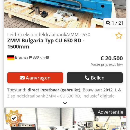
1
/
21
Leid-/trekspindeldraaibank/ZMM - 630
ZMM Bulgaria
Typ CU 630 RD -
1500mm
€ 20.500
Bruchsal
330 km
Vaste prijs excl. btw
Aanvragen
Bellen
Toestand:
direct inzetbaar (gebruikt)
, Bouwjaar:
2012
, L &
Z spindeldraaibank ZMM - CU 630 RD, inclusief digitale
uitlezing -CE-markering -Digitale uitlezing -Bouwjaar 2012 -
Hoogte tussen de punten 315 mm -Draaiddiameter over de
Advertentie
geleidingen 630 mm -Draaiddiameter over het steunblok
430 mm -Afstand tussen de punten 1500 mm -
Draaiddiameter bij verwijderde overbrug 830 mm -