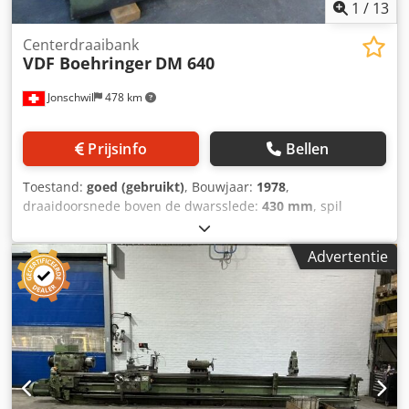
1
/
13
Centerdraaibank
VDF Boehringer
DM 640
Jonschwil
478 km
Prijsinfo
Bellen
Toestand:
goed (gebruikt)
, Bouwjaar:
1978
,
draaidoorsnede boven de dwarsslede:
430 mm
, spil
doorgang:
82 mm
, draaidoorsnede:
640 mm
,
centerhoogte:
320 mm
, breedte in het midden:
3.000 mm
,
Advertentie
veerstreek:
250 mm
, totale lengte:
5.600 mm
, totale
breedte:
1.300 mm
, totale hoogte:
1.900 mm
,
draaidiameter boven de dwarsslede:
430 mm
, bedbreedte:
430 mm
, Draaidiameter in de uitsparing:
850 mm
,
toerental (max.):
1.800 rpm
, toerental (min.):
9 rpm
,
Conventionele L+Z draaibank, centerhoogte 320 mm,
centerlengte 3000 mm, doorlaat Ø 82 mm, 27 toerentallen
9 - 1800 omw/min, motor 18,5 kW, spindelneus DIN'',