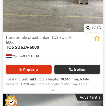
afmetingen 560x130x190 cm, gewicht ca. 5000 kg;
Uitrusting: digitale uitlezing op 2 assen, koelinstallatie, 3-
klauw FORKART klauwplaat Ø 400 mm, roterende
dreefcenter, RAPID snelwissel-gereedschapshouder met
diverse inzetstukken, elk 1 vaste en meedraaiende bril met
rolkoppen. Chodpfxozin Nio Ahroa
1
/
15
Horizontale draaibanken TOS SU63A-
6000
TOS
SU63A-6000
Wijchen
171 km
Prijsinfo
Bellen
Toestand:
gebruikt
, totale lengte:
10.560 mm
, totale
breedte:
1.710 mm
, totale hoogte:
1.400 mm
, Ledig
gewicht: 9.000 kg Prijs: Op aanvraag - Documentatie
aanwezig: Nee - CE certificaat aanwezig: Nee - Aansturing:
Advertentie
Conventioneel - Vermogen [kW]: 22.0 Chsdpfx Ahoyg Hi
Roroa - Centerhoogte [mm]: 315 - Draaidiameter bed