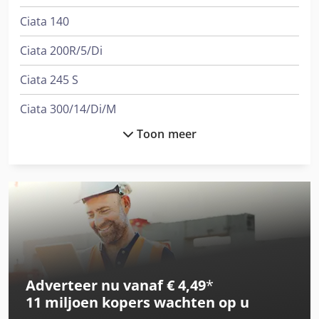
Ciata 140
Ciata 200R/5/Di
Ciata 245 S
Ciata 300/14/Di/M
Toon meer
Ciata 505 M
Ciata 55 R
Ciata 55 Slc
Ciata 75 Slc
Ciata Am Pro 290
Adverteer nu vanaf € 4,49
*
Dra
11 miljoen kopers
wachten op u
Gesan Dvs 130