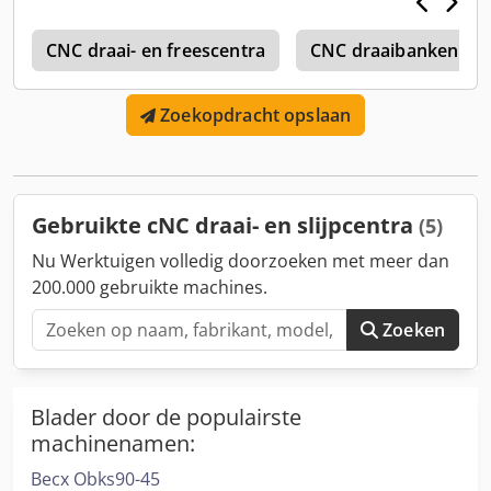
12, mandafmetingen X/Y: 400 mm/600 mm, mandenstapel:
3. Machinedimensies X/Y/Z: ca. 3200 mm/1900 mm/2650
0
mm, gewicht: ca. 8.000 kg, besturing: Siemens 840DS,
CNC draai- en freescentra
CNC draaibanken tot
bedrijfsuren: ca. 35.000 u, programmatietijd: ca. 22.000 u.
Documentatie aanwezig. Bezichtiging ter plaatse onder
Zoekopdracht opslaan
stroom mogelijk. Csdpfx Ajx Dm Dzjhyorf
Gebruikte cNC draai- en slijpcentra
(5)
Nu Werktuigen volledig doorzoeken met meer dan
200.000 gebruikte machines.
Zoeken
Blader door de populairste
machinenamen:
Becx Obks90-45