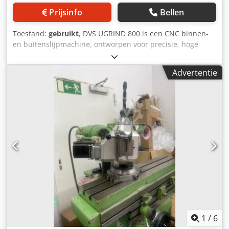
Prijsinfo
Bellen
Toestand:
gebruikt
, DVS UGRIND 800 is een CNC binnen-
en buitenslijpmachine, ontworpen voor precisie, hoge
nauwkeurigheid en betrouwbaarheid. Werkstuk Ø 130–500
mm; Z 1200 mm, X 250 mm. Slijpspilmotor 25 kW;
Advertentie
werkstukspilmotor 24 kW; toerental 0–500 min⁻¹ traploos
regelbaar; aansluiting 50 Hz 3x 400 V; gewicht ca. 7000 kg;
afmetingen L2850×B2490×H2290 mm; bedrijfsuren: 12.000
uur. Uitrusting: koelvloeistofinstallatie,
koelmiddelfiltersysteem, meettaster, set
binnenslijpstenen, set flenzen, verlichting,
gereedschapskast, elektronische handwiel. Geschikt voor
het behalen van nauwe toleranties; typische toepassingen:
automotive, machinebouw, luchtvaart, medische
technologie, horloge-industrie. Credpfxjyxnuae Ahyjf
1
/
6