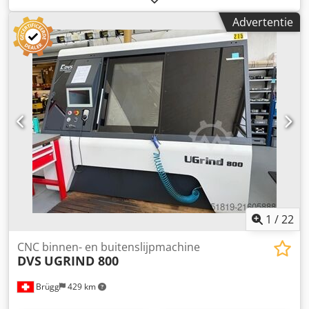
assen, hartafstand 60 mm, Z 300 mm, X 150 mm, doorgang
Advertentie
voor spantang 19 mm (W25), resolutie 0,0001 mm, C-as
0,0001°. Gegevens: spindel tot 7000 omw/min, vermogen
5/6 kW, koppel 26,1/35,1 Nm, snelle verplaatsing 20 m/min,
aansluiting 3×400 V 50 Hz, gewicht ≈3000 kg, afmetingen
1930×1300×2040 mm. Accessoires: koeling, Ethernet,
spaanafvoer, opvangbak, lader LNS Express 112+,
spuitpistool, brandblussysteem. Maakt nauwe toleranties
mogelijk; toepassingsgebieden: auto-industrie, horlogerie,
gereedschapsmachines, luchtvaart, medische technologie.
Crsdpfozqbg Rox Ahysf
1
/
22
CNC binnen- en buitenslijpmachine
DVS
UGRIND 800
Brügg
429 km