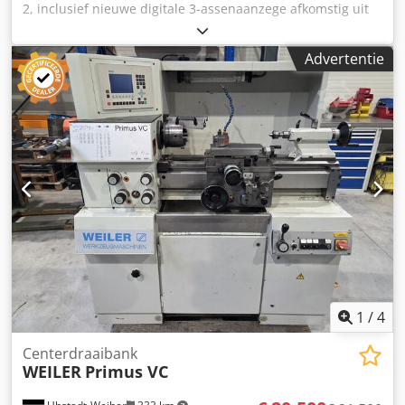
2, inclusief nieuwe digitale 3-assenaanzege afkomstig uit
een schoolomgeving -Max. hoogte van het centrum 140
mm -Afstand tussen de centra 500 mm -Spoedsnelheden
Advertentie
15 - 3550 toeren/min Dcodpfx Ajzr Rnyoc Djk -
Automatische langsaanvoer en dwarsaanvoer -
Schroefdraad / metrisch / inch, enz. -Nieuwe digitale 3-
assenaanzege -Elektrische spantangbescherming -
Werkverlichting -Multifix basisbeugel met opzetstukken -
Koelvloeistofvoorziening -3-beks spanplaat /
kegelspanplaat -Losse center MK 3 -Diverse
gereedschappen -Documentatie Afmetingen: L x B x H 1,5 x
0,6 x 1,5 meter / Gewicht 680 kg Fouten en wijzigingen
voorbehouden.
1
/
4
Centerdraaibank
WEILER
Primus VC