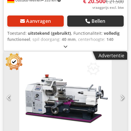
€ 20.500
Ubstadt-Weiher
333 km
€ 21.500
vraagprijs excl. btw
Aanvragen
Bellen
Toestand:
uitstekend (gebruikt)
, Functionaliteit:
volledig
functioneel
, spil doorgang:
40 mm
, centerhoogte:
140
mm
, breedte in het midden:
500 mm
, spilsnelheid (max.):
4.000 rpm
, Uitrusting:
toerental traploos regelbaar
,
Advertentie
Geachte dames en heren, Te koop aangeboden: een
WEILER Primus VC draaibank. Deze serie kenmerkt zich
vooral door het Siemens bedieningspaneel en de volledig
traploze toerentalregeling. Zoals de naam al doet
vermoeden, kan het VC-model werken met een constante
snijsnelheid. De machine is in onze werkplaats grondig
geïnspecteerd en verkeert zowel geometrisch, technisch
als optisch in uitstekende staat. Alle geleidingen zijn in
orde, de versnellingsbakken lopen stil en de hendels
schakelen soepel. U bent van harte welkom om de Primus
VC bij ons op locatie te komen testen. Wij kijken uit naar
uw aanvraag! Beschikbaarheid: direct Middelhoogte: 140