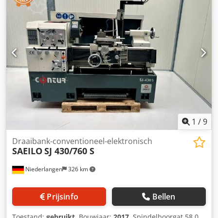
positie van het potentiometer voor het toerental van de
uitlezing - 3-klauw draaibankspantang D= 150 mm -
machine. Een zeer mooie draaibank met AC-aandrijving en
Beschermkap voor de draaibankspantang - Multifix-
traploos toerental van de spindel. De sleden lopen
snelwisselsnijgereedschaphouder - Machineverlichting -
allemaal zeer soepel en gelijkmatig. Zelfs bij hoge
Spanenafvoerplaat - Bedienaarsbescherming op het
toerentallen loopt de Weiler stil. Deze nieuwere generatie
steunblok - Koelmiddelsysteem - Bedstop - Losse
Weiler-draaibanken is zeer gebruiksvriendelijk en maakt
centreerbeugel - Gebruiksaanwijzing
het mogelijk om oppervlakken te produceren die als
geslepen aanvoelen. Dankzij de digitale uitlezing van
Weiler wordt het werken nog gemakkelijker en
nauwkeuriger. Maak gebruik van de mogelijkheid om deze
machine ter plaatse onder spanning te bekijken en zich te
overtuigen van de staat.
1
/
9
Draaibank-conventioneel-elektronisch
SAEILO
SJ 430/760 S
Niederlangen
326 km
Prijsinfo
Bellen
Toestand:
gebruikt
, Bouwjaar:
2017
, Spindelboorgat 58,0