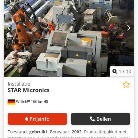
1
/
10
Installatie
STAR Micronics
Willich
166 km
Prijsinfo
Bellen
Toestand:
gebruikt
, Bouwjaar:
2003
, Productiepakket met