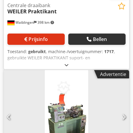
Centrale draaibank
WEILER
Praktikant
Waiblingen
398 km
Prijsinfo
Bellen
Toestand:
gebruikt
, machine-/voertuignummer:
1717
,
gebruikte WEILER PRAKTIKANT suport- en
trekspindeldraaibank Centrumhoogte: 140 mm
Centrumafstand: 500 mm Spilboring: 36 mm
Advertentie
Spilsnelheden van 42-2.000 tpm met digitale uitlezing RSF
3-assig, 1 stuk drieklauwplaat Ø160 mm, Djdpjuqb Emsfx
Ac Djck klauwplaatbeveiliging elektrisch beveiligd, met
Multifix snelwissel-gereedschapshouder Gr. A met 3
houders hevelspantanginrichting met 15 spantangen. De
machine staat bij ons in 71334 Waiblingen-Beinstein en is
direct beschikbaar. Een bezichtiging van de machine is in
overleg mogelijk.