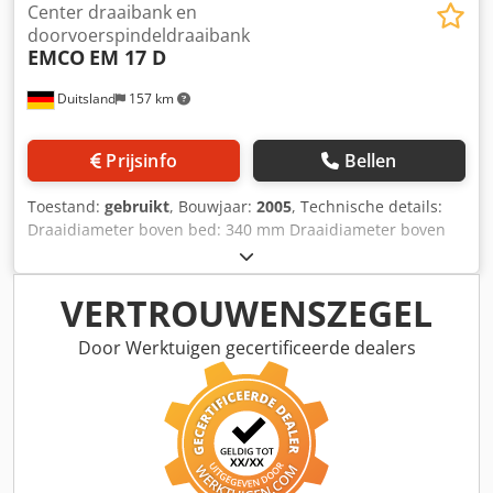
Center draaibank en
doorvoerspindeldraaibank
EMCO
EM 17 D
Duitsland
157 km
Prijsinfo
Bellen
Toestand:
gebruikt
, Bouwjaar:
2005
, Technische details:
Draaidiameter boven bed: 340 mm Draaidiameter boven
steun: 190 mm Draailengte: 700 mm Spilboring: 50 mm
Djdpfxex Apd Uj Ac Deck Spilsnelheden: 40–3000 omw/min
Totale vermogensbehoefte: 6 kW Machinegewicht ca.: 1,0 t
VERTROUWENSZEGEL
Benodigde ruimte ca.: 2 x 1 x 1,6 m
Door Werktuigen gecertificeerde dealers