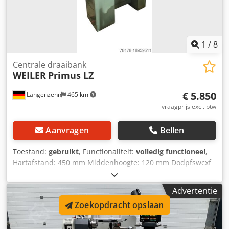
1
/
8
Centrale draaibank
WEILER
Primus LZ
€ 5.850
Langenzenn
465 km
vraagprijs excl. btw
Aanvragen
Bellen
Toestand:
gebruikt
, Functionaliteit:
volledig functioneel
,
Hartafstand: 450 mm Middenhoogte: 120 mm Dodpfswcxf
Dox Ac Dock Spilboring: 23 mm Snelheid: 30 – 3000 tpm
Losse kop: MK 2 Aandrijfvermogen: 1,5 kW Gewicht: 350 kg
Advertentie
Afmetingen: 1200 x 650 x 1330 mm Lakkleur: Resedagroen
Zoekopdracht opslaan
RAL 6011. Digitale weergave: Op aanvraag tegen meerprijs
Accessoires: Verdere accessoires op aanvraag! Wij bieden
u deze machine ook graag compleet gereviseerd aan!