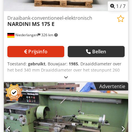
1
/
7
Draaibank-conventioneel-elektronisch
NARDINI
MS 175 E
Niederlangen
326 km
Prijsinfo
Bellen
Toestand:
gebruikt
, Bouwjaar:
1985
, Draaiddiameter over
het bed 340 mm Draaiddiameter over het steunpunt 260
mm Dcedszlkwbopfx Ac Dsk Draailengte 700 mm
Spindelboring 48 mm Spindeltoerentallen 25 - 2000
Advertentie
omw/min Spindeltap DIN 55027 KK 5 Bedrijfsspanning 380
volt Totaal benodigd vermogen 2,2/4,4 kW Gewicht van de
machine ca. 1000 kg. Benodigde ruimte ca. 1.800 x 700 x
1.500 mm Uitrusting: - 3-klauw draaibankkop - diverse
klauwen - beschermkap voor de draaibankkop - opname
voor spantangen - diverse spantangen - multifx-
gereedschaphouder - multifix-opnames - verstelbare poten