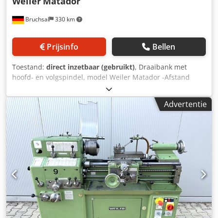
Weiler
Matador
Bruchsal
330 km
Prijsinfo
Bellen
Toestand:
direct inzetbaar (gebruikt)
, Draaibank met
hoofd- en volgspindel, model Weiler Matador -Afstand
tussen de punten: 500 mm -Hoogte tussen de punten: 140
mm -Voorbeweegbereik in de lengterichting via riem: 0,05–
Advertentie
0,40 mm/omd. -Voorbeweegbereik in de lengterichting via
tandwielen: 0,018–0,800 mm/omd. -Spindelkopf: maat 5 -
Aandrijving: driefasenmotor -Toerentalsbereik: 15–3.550
omw/min -Koelvloeistofpomp -Spankop -Kegelboorkop
Forkardt F 16 -Snelwisselhoudersysteem Multifix -4
draaibeitelhouders -Boorkop -Mee draaiende centreerpunt
Dcedpfx Asztbfxec Djk Afmetingen: L x B x H 1,5 x 0,6 x 1,2
meter / Gewicht 600 kg