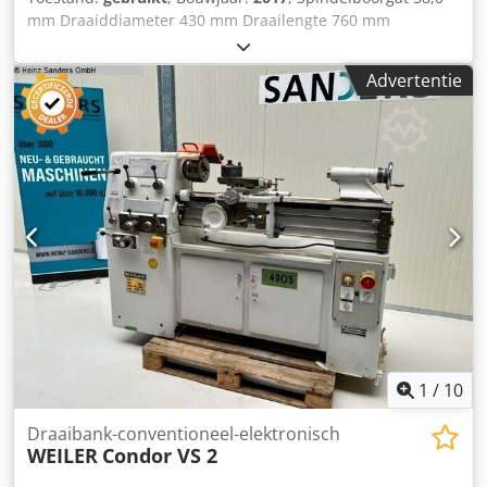
mm Draaiddiameter 430 mm Draailengte 760 mm
Draaiddiameter bij de conus 690 mm Hoogte tussen de
punten 235 mm Toerental 20 - 2000 omw/min Kegel: 4 MK
Advertentie
Breedte van het machinebed 300 mm Machinegewicht ca.
1700 kg Dodpfxszlulis Ac Dock Uitrusting: - Digitale
uitlezing - 3-baks draaibankkop - Multifix - stalen houder -
Verwijderbare brug - Machinelamp -
Draaibankkopbescherming - Noodstop, afsluitbaar -
Machinelamp - Koelvloeistofinstallatie -
Gebruiksaanwijzing
1
/
10
Draaibank-conventioneel-elektronisch
WEILER
Condor VS 2