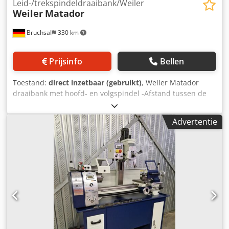
Leid-/trekspindeldraaibank/Weiler
Weiler
Matador
Bruchsal
330 km
Prijsinfo
Bellen
Toestand:
direct inzetbaar (gebruikt)
, Weiler Matador
draaibank met hoofd- en volgspindel -Afstand tussen de
punten: 500 mm Dcjdpfx Acsztay Us Dok -Hoogte tussen de
punten: 140 mm -Voedingsbereik in lengterichting via
Advertentie
riem: 0,05–0,40 mm/omd. -Voedingsbereik in lengterichting
via wisselwielen: 0,018–0,800 mm/omd. -Spindelkop: maat
5 -Aandrijving: driefasenmotor -Toerentalbereik: 15–3.550
omw/min -Koelvloeistofpomp -Spanhouderinrichting -
Vierklauwplaat -Multifix basis met opzetstukken -3
draaibeitelhouders -Boorkop Afmetingen: L x B x H 1,5 x 0,6
x 1,2 meter / Gewicht 600 kg