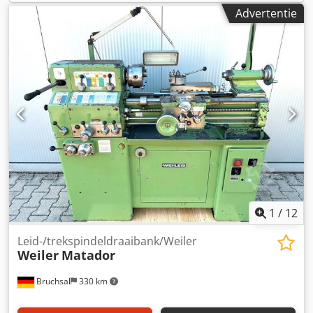
centreerpen Afmetingen: L x B x H 1,5 x 0,6 x 1,2 meter /
Advertentie
Gewicht 600 kg
1
/
12
Leid-/trekspindeldraaibank/Weiler
Weiler
Matador
Bruchsal
330 km