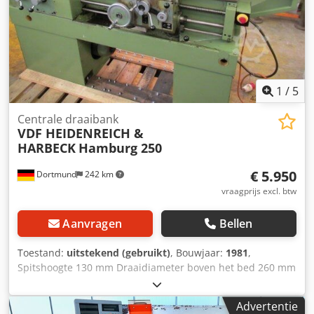
1
/
5
Centrale draaibank
VDF HEIDENREICH &
HARBECK
Hamburg 250
€ 5.950
Dortmund
242 km
vraagprijs excl. btw
Aanvragen
Bellen
Toestand:
uitstekend (gebruikt)
, Bouwjaar:
1981
,
Spitshoogte 130 mm Draaidiameter boven het bed 260 mm
Draaidiameter boven support 140 mm Spitsafstand 600
mm Spilboring 30 mm Bedbreedte 255 mm Spilopname
Advertentie
DIN 55027 Gr. 5 Draaisnelheidsbereik 35,5 - 3150 t/min