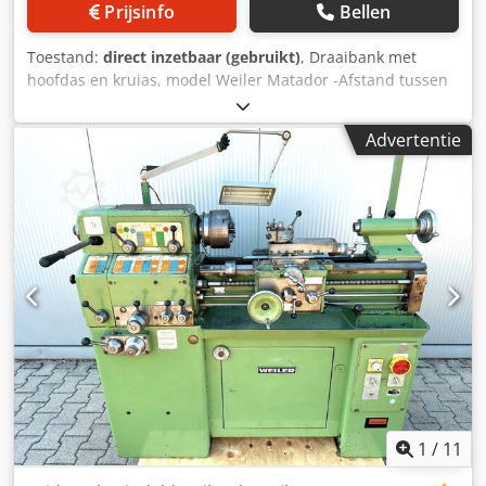
Prijsinfo
Bellen
Toestand:
direct inzetbaar (gebruikt)
, Draaibank met
hoofdas en kruias, model Weiler Matador -Afstand tussen
de centers: 500 mm -Hoogte tussen de centers: 140 mm -
Bereik van de voorwaartse beweging in de lengterichting
Advertentie
via riem: 0,05–0,40 mm/omd. -Bereik van de voorwaartse
beweging in de lengterichting via tandwielen: 0,018–0,800
mm/omd. -Spindelhoofd: maat 5 -Aandrijving:
driefasenmotor -Snelheidsbereik: 15–3.550 omd./min -
Koelvloeistofpomp -Spanhouderinrichting -Drie-klauwplaat
-Multifix basisbeugel met opzetstukken -2
draaibeitelhouders -Meelopende centerpunt Afmetingen: L
x B x H 1,5 x 0,6 x 1,2 meter / Gewicht 600 kg Djdpfxjztaz Eo
Ac Djck
1
/
11