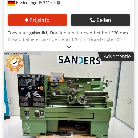
Niederlangen
326 km
Prijsinfo
Bellen
Toestand:
gebruikt
, Draaiddiameter over het bed 330 mm
Draaiddiameter over de steun 170 mm Draailengte 800
mm Draaisnelheidsbereik 24 - 2800 toeren/min Spilboring
38,0 mm Hartafstand 155 mm Opname DIN 55022 Totaal
Advertentie
benodigd vermogen 3,0 kW Machinegewicht ca. 850 kg
Benodigde ruimte ca. 1,9 x 0,7 m, hoogte: 1,3 m
Dsdpfezlkwhox Ac Djck Uitrusting: - Robuuste
toerentrommel-/schroefdraaidraaimachine - RÖHM 3-
klauwspanplaat Ø 160 mm - Opklapbare
draaispanplaatbescherming - Spanplaatsleutel - Multifix-
stalen houder - Verplaatsbare losse center - Automatische
voedingen voor vlak- en bovenste steun -
Machineonderstel, met kastdeur (opbergruimte) -
Noodstopknop