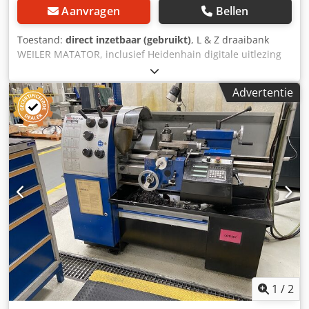
Aanvragen
Bellen
Toestand:
direct inzetbaar (gebruikt)
, L & Z draaibank
WEILER MATATOR, inclusief Heidenhain digitale uitlezing
ND 780 - Hartafstand ca. 150 mm - Draaidiameter over de
steun ca. 160 mm - Draaidiameter over het bed ca. 300
Advertentie
mm - Hartafstand ca. 500 mm - Drie-assige digitale
uitlezing / Heidenhain Dcedjzpba Ujpfx Ac Djk - Spanpenen
/ snelspansysteem & diverse spanpenen - Voorkap -
Spaanscherm - Multifix basis en inzetstukken -
Spindelboring 36 mm - Draaisnelheidsbereik 30 - 3500
omw/min - Automatische langs- en dwarsvoeding - Losse
centreerkop MK 3 - Drie-klauwplaat - Documentatie
Afmetingen: L x B x H 1,6 x 0,7 x 1,6 meter / Gewicht 600 kg
Onder voorbehoud van fouten / typefouten.
1
/
2