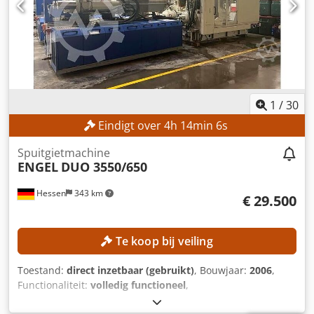
Injectiedruk: 1.481 bar MACHINEGEGEVENS Elektrisch-
hydraulische uitrusting Nominaal vermogen pomp motor:
45 kW Afmetingen en gewicht Afmetingen (L × B × H): ca.
8.000 × 2.250 × 2.200 mm Gewicht: ca. 5.600 kg
1
/
30
Eindigt over
4
h
14
min
3
s
Spuitgietmachine
ENGEL
DUO 3550/650
Hessen
343 km
€ 29.500
Te koop bij veiling
Toestand:
direct inzetbaar (gebruikt)
, Bouwjaar:
2006
,
Functionaliteit:
volledig functioneel
,
machine-/voertuignummer:
161394
, klemmkracht:
6.500