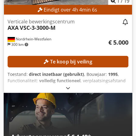
1
/
19
mm MACHINEGEGEVENS Spankrapt voor gereedschap:
Eindigt over
4
h
4
min
3
s
Hydraulisch Chjdjznkpvopfx Ah Sja Elektrische aansluiting:
400 V Frequentie: 50 Hz Werkdruk perslucht: 6 bar
Verticale bewerkingscentrum
Nominale debiet: 7.000 toeren/min
AXA
VSC-3-3000-M
Nordrhein-Westfalen
€ 5.000
300 km
Te koop bij veiling
Toestand:
direct inzetbaar (gebruikt)
, Bouwjaar:
1995
,
Functionaliteit:
volledig functioneel
, verplaatsingsafstand
X-as:
3.000 mm
, verplaatsing Y-as:
420 mm
,
verplaatsingsafstand Z-as:
480 mm
, controller model:
Heidenhain TNC 407
, toerental (max.):
6.000 rpm
, Geen
minimumprijs – gegarandeerde verkoop tegen de hoogste
bieding! TECHNISCHE GEGEVENS Verplaatsing X-as: 3.000
mm Verplaatsing Y-as: 420 mm Verplaatsing Z-as: 480 mm
Tafelgrootte: ca. 3.000 × 500 mm Spindelopname: SK40
Maximum toerental: 6.000 omw/min Cjdpszncnqsfx Ah