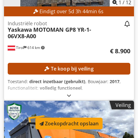
1
/
12
Eindigt over
5
d
3
h
44
min
3
s
Industriële robot
Yaskawa
MOTOMAN GP8 YR-1-
06VX8-A00
Tirol
614 km
€ 8.900
Te koop bij veiling
Toestand:
direct inzetbaar (gebruikt)
, Bouwjaar:
2017
,
Functionaliteit:
volledig functioneel
,
machine-/voertuignummer:
R17393-376-4-0
, totaalgewicht:
32 kg
, draagvermogen:
8 kg
, controller model:
Yaskawa
Veiling
YRC1000
, fabrikant van teach pendants:
Yaskawa
, aantal
assen:
6
, TECHNISCHE GEGEVENS Aantal robotassen: 6
Draagvermogen: 8 kg Eigen gewicht robotarm: 32 kg
Zoekopdracht opslaan
MACHINEGEGEVENS Besturing: Yaskawa YRC1000 Fabrikant
van de programmeerconsole: Yaskawa Voeding: 3-fase