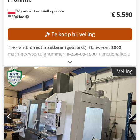
Województwo wielkopolskie
€ 5.590
836 km
Te koop bij veiling
Toestand:
direct inzetbaar (gebruikt)
, Bouwjaar:
2002
,
machine-/voertuignummer:
0-250-08-1590
, Functionaliteit:
volledig functioneel
, verplaatsingsafstand X-as:
3.250 mm
,
verplaatsing Y-as:
1.220 mm
, verplaatsingsafstand Z-as:
Veiling
125 mm
, controller model:
Homatic 2000 IPC
, aantal
spindels:
28
, spilsnelheid (max.):
24.000 rpm
, Geen
minimumprijs - gegarandeerde verkoop aan het hoogste
bod! TECHNISCHE DETAILS Werkbereik X-richting: 200 -
3.250 mm Werkbereik Y-richting: 70 - 1.220 mm Werkbereik
Z-richting: 12 - 125 mm (doorgang 150 mm) Aantal posities
gereedschapswisselaar: 18 Spindels Totaal aantal
boorspindels: 28 Verticale boorspindels: 22 Horizontale
boorspindels in X-richting: 4 Horizontale boorspindels in Y-
richting: 2 Freesspindel vermogen: 12 kW Max. toerental
freesspindel: 24.000 tpm C-as: 360° interpolatie