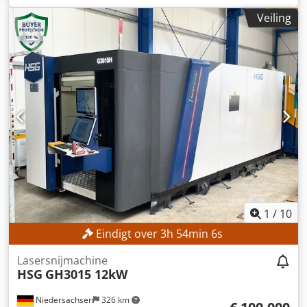
keeltdiepte:
100 mm
, TECHNISCHE GEGEVENS Breedte van
Veiling
het plaatstaal: 3.050 mm Dikte van het plaatstaal: 30,0 mm
Oversteek van de standaard: 100 mm Snijhoek: 1,5° - 3,5°
Instelsnelheid: max. 200 mm/s MACHINEGEGEVENS
Codpszlg Sbjfx Ah Soha Afmetingen en gewicht
Afmetingen: 4.700 x 3.535 x 2.980 mm Gewicht: 36.000 kg
1
/
10
Eindigt over
3
h
54
min
3
s
Lasersnijmachine
HSG
GH3015 12kW
Niedersachsen
326 km