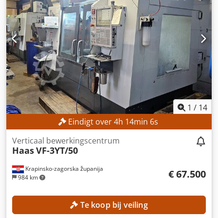
X-as: 1.270 mm Verplaatsing Y-as: 508 mm Verplaatsing Z-
as: 635 mm Spindeltoerental: 12.000 tpm Chodpezl Rzyjfx
Ah Sea Gereedschapshouder: CAT40 Aantal
gereedschapsplaatsen: 30 MACHINEGEGEVENS Aantal uren
in gebruik: 11.136 uur (per 26-07-2026) Aantal
bewerkingstijden: 2.403 uur (per 26-07-2026) Aantal
cyclustijden: 3.364 uur (per 26-07-2026) UITRUSTING
Interne koelvloeistoftoevoer Renishaw intuïtief draadloos
meetsysteem Nevelcondensator Spaanafvoer ca. 15
gereedschapshouders
1
/
14
Eindigt over
4
h
14
min
3
s
Verticaal bewerkingscentrum
Haas
VF-3YT/50
Krapinsko-zagorska županija
€ 67.500
984 km
Te koop bij veiling