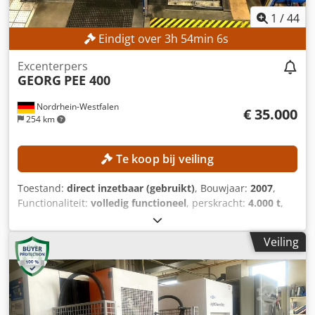
1
/
44
Eindigt over
3
h
54
min
3
s
Excenterpers
GEORG
PEE 400
Nordrhein-Westfalen
€ 35.000
254 km
Te koop bij veiling
Toestand:
direct inzetbaar (gebruikt)
, Bouwjaar:
2007
,
Functionaliteit:
volledig functioneel
, perskracht:
4.000 t
,
slaglengte:
180 mm
, keeltdiepte:
500 mm
, totaalgewicht:
28.000 kg
, controller model:
Siemens S7-300
, De machine
Veiling
is in 2007 volledig gereviseerd! De volgende aanpassingen
zijn uitgevoerd aan de enkelframe excenterpers PEE 400:
Ombouw van de persaandrijving naar een regelbare
aandrijving met 15-45 slagen van de persstempel Ombouw
van de koppeling en rem naar een pneumatisch bediende