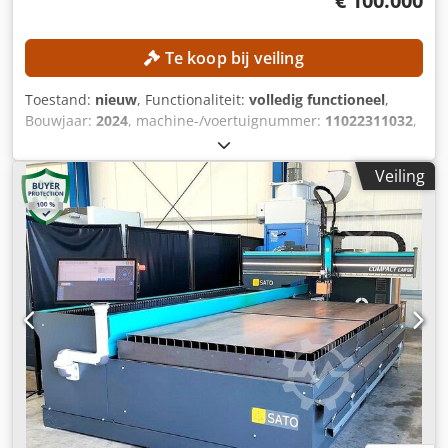
€ 100.000
Te koop bij veiling
Toestand:
nieuw
, Functionaliteit:
volledig functioneel
,
Bouwjaar:
2024
, machine-/voertuignummer:
11022311032
,
plaatdikte staal (max.):
40 mm
, plaatdikte aluminium
(max.):
40 mm
, tafel lengte:
3.000 mm
, tafelbreedte:
1.500
Veiling
mm
, werkstukgewicht (max.):
1.500 kg
, TECHNISCHE
GEGEVENS Taflengte: 3.000 mm Taflbreedte: 1.500 mm
Gewicht van het werkstuk: 1.500 kg Chodpfezlg Hfex Ah Sja
Dikte van het staal: 40 mm Dikte van het roestvrij staal: 40
mm Dikte van het aluminium: 40 mm Dikte van het
messing: 16 mm Aantal laskoppen: 1
Verplaatsingssnelheid: 200 m/min MACHINEGEGEVENS
Besturing: CNC Totale benodigde vermogen: 55 kW
Afzuigsysteem/filter JNSK06 Afzuigcapaciteit: 6.500 m³/h
Vermogensopname: 7,5 kW Aantal en type filtercartridges:
6 Filteroppervlak: 120 m² Efficiëntie: 99,99% Benodigde
ruimte: ca. 10.050 x 4.920 x 2.200 mm