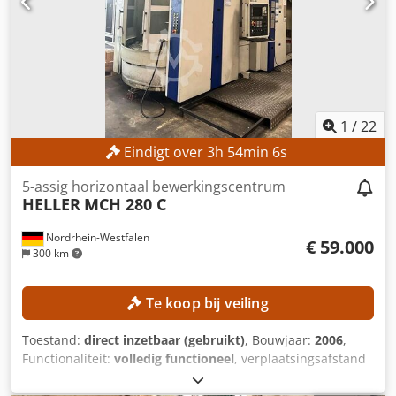
1
/
22
Eindigt over
3
h
54
min
3
s
5-assig horizontaal bewerkingscentrum
HELLER
MCH 280 C
Nordrhein-Westfalen
€ 59.000
300 km
Te koop bij veiling
Toestand:
direct inzetbaar (gebruikt)
, Bouwjaar:
2006
,
Functionaliteit:
volledig functioneel
, verplaatsingsafstand
X-as:
1.000 mm
, verplaatsing Y-as:
1.200 mm
,
verplaatsingsafstand Z-as:
1.100 mm
, controller model: