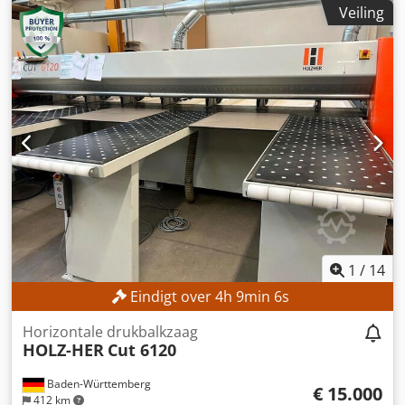
kN
, schroefdiameter:
90 mm
, injectiegewicht:
2.254 g
,
Veiling
totaalgewicht:
33.000 kg
, TECHNISCHE SPECIFICATIES
Sluitkracht: 6.500 kN Codpfx Ajzncmajh Ssha Afstand
tussen de kolommen: 1.025 × 930 mm Minimale
gereedschapshoogte: 450 mm Maximale
gereedschapshoogte: 950 mm Maximale openingsbreedte:
1.800 mm Schroefdiameter: 90 mm Injectievolume: 2.480
cm³ Injectiegewicht: 2.254 g MACHINE-DETAILS Nominaal
vermogen pompmotor: 55 kW Verwarmingsvermogen: 62
kW Afmetingen en gewicht Afmetingen op de opstelplaats
(L × B × H): 8.300 × 2.500 × 2.330 mm Gewicht: ca. 33.000 kg
1
/
14
Eindigt over
4
h
9
min
3
s
Horizontale drukbalkzaag
HOLZ-HER
Cut 6120
Baden-Württemberg
€ 15.000
412 km