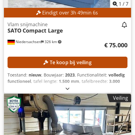
1
/
7
Eindigt over
3
h
49
min
3
s
Vlam snijmachine
SATO
Compact Large
Niedersachsen
326 km
€ 75.000
Te koop bij veiling
Toestand:
nieuw
, Bouwjaar:
2023
, Functionaliteit:
volledig
functioneel
, tafel lengte:
1.500 mm
, tafelbreedte:
3.000
mm
, werkstukhoogte (max.):
150 mm
, bedieningstype:
CNC-besturing
, TECHNISCHE SPECIFICATIES Maximale
Veiling
werkstukdikte: 150 mm Plasmasnijbereik: 0,5 tot 60 mm
Aanbevolen snijbereik: 0,5 tot 40 mm Maximale
inboordiepte: 30 mm Tafelbreedte: 3.000 mm Tafellengte:
1.500 mm Lasbranders: 1 Snelheid: 20.000 mm/min
Hoogteverstelling: 400 mm MACHINE SPECIFICATIES
Besturing: CNC Filteroppervlak: 100 m² Ventilatorcapaciteit: