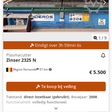
1
/
9
Eindigt over
3
h
59
min
3
s
Plasmacutter
Zinser
2325 N
Région flamande
97 km
€ 5.500
Te koop bij veiling
Toestand:
direct inzetbaar (gebruikt)
, Bouwjaar:
2008
,
Functionaliteit:
volledig functioneel
,
machine-/voertuignummer:
2325 08 1323
, plaatdikte