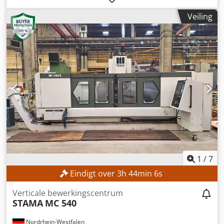
draaidoorsnede:
32 mm
, totaalgewicht:
2.580 kg
,
Veiling
Uitrusting:
spanenafvoer, staafvoeder
, TECHNISCHE
GEGEVENS Chedpfx Ahjzlqdzj Sja Draaibereik: 320 mm
Draaidiameter: 32 mm MACHINEGEGEVENS Totaalgewicht:
2.850 kg UITRUSTING Citizen C32-VIII (bouwjaar 2007) LNS
Express 332 staafvoorlader Spanentransporteur
Onderdelentransportband
1
/
7
Eindigt over
3
h
44
min
3
s
Verticale bewerkingscentrum
STAMA
MC 540
Nordrhein-Westfalen