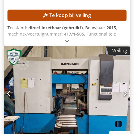
Te koop bij veiling
Toestand:
direct inzetbaar (gebruikt)
, Bouwjaar:
2015
,
machine-/voertuignummer:
417/1-505
, Functionaliteit:
volledig functioneel
, bedrijfsturen:
29.856 h
, snijhoogte
(max.):
80 mm
, snijbreedte (max.):
3.100 mm
, zaagblad
Veiling
diameter:
350 mm
, snijlengte (max.):
4.200 mm
, Uitrusting:
doseerapparaat
, De machine is nog in gebruik en is vanaf
9 oktober 2026 beschikbaar! TECHNISCHE GEGEVENS
Snijlengte: 4.200 mm Snijbreedte (programmeerbare
sledebeweging): 3.100 mm Snijhoogte: 80 mm
Zaagbladoversteek: 85 mm Chjdpeznbkkjfx Ah Sja
Minimale aandruklengte: 0 mm Maximale aandruklengte:
1.300 mm Zaagaggregaten Hoofdzaagmotor: 11 kW
Diameter hoofdzaagblad: 350 mm Voorzaagmotor: 1,5 kW
Diameter voorzaagblad: 180 mm Motorisch groefsysteem:
0–35 mm MACHINEGEGEVENS Software: Opti-Cut Display:
17″ TFT Besturing: Opti-Cut Elektrische gegevens
Bedrijfsspanning: 400 V (+10 % / -5 %) Netfrequentie: 50 Hz