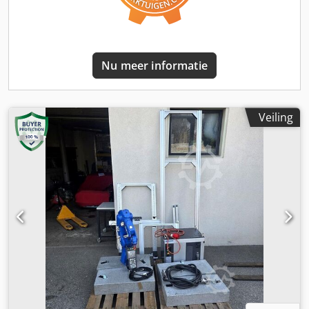
zonder transformator) Nominaal vermogen: 14,97 kVA
Volbelastingsstroom: 22,74 A Schakelcapaciteit: 5 kA
Kortsluitcapaciteit: 10 kA Vermogen elektromotor volgens
fabrikant: 7,5 kW UITRUSTING Technische documentatie
Nu meer informatie
Krachtige hoofdspindel Robuuste machineconstructie voor
hoge maatnauwkeurigheid Gereedschapstoren met snelle
indexering Compacte constructie met een beperkte
ruimtebehoefte Gebruiksvriendelijke CNC-besturing Hoge
Veiling
betrouwbaarheid Beperkt onderhoud Volledige technische
documentatie