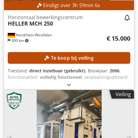
Eindigt over
3
h
59
min
3
s
Horizontaal bewerkingscentrum
HELLER
MCH 250
Nordrhein-Westfalen
€ 15.000
300 km
Te koop bij veiling
Toestand:
direct inzetbaar (gebruikt)
, Bouwjaar:
2006
,
Functionaliteit:
volledig functioneel
, verplaatsingsafstand
X-as:
800 mm
, verplaatsing Y-as:
800 mm
,
verplaatsingsafstand Z-as:
800 mm
, controller model:
Veiling
Siemens 840D
, spilsnelheid (max.):
12.500 rpm
,
TECHNISCHE GEGEVENS Verplaatsingsbereik X-as: 800 mm
Verplaatsingsbereik Y-as: 800 mm Verplaatsingsbereik Z-
as: 800 mm Spindelsnelheid: 12.500 tpm Aantal assen: 4
Palletafmetingen: 630 × 630 mm Maximale
gereedschapslengte: 600 mm MACHINEGEGEVENS
Besturing: Siemens 840D Chjdpfxjzncnkj Ah Sja