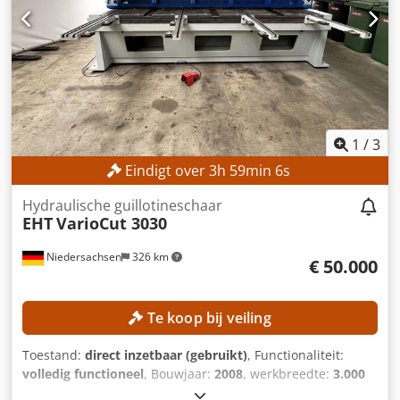
bij enkelvoudige slag: min. 8 mm, max. 760 mm
Afkortlengte - bij meervoudige slag: min. 8 mm, max.
9.999,9 mm Minimale stuklengte bij automatisch bedrijf:
90 mm Chedpfx Aozmdrnsh Sja Werkhoogte Werkhoogte:
720 mm MACHINEDETAILS Afmetingen & Gewicht
Afmetingen (L/B/H): 2.320 x 3.660 x 2.570 mm Breedte met
spaanafvoerder (optie): 4.650 mm Gewicht: ca. 6.000 kg
Elektrische gegevens Hoofdmotor: 7,5 of 9,2 kW
1
/
3
Hydrauliekmotor: 2,2 kW Zaagmotor: 0,18 kW
Eindigt over
3
h
59
min
3
s
Koelmiddelpomp: 0,19 kW Spaanafvoerder (optie): 0,18 kW
Rollenbanaandrijving (optie): 0,8 kW NC-
Hydraulische guillotineschaar
positieaandrijvingen (optie): 0,37 kW
EHT
VarioCut 3030
Niedersachsen
326 km
€ 50.000
Te koop bij veiling
Toestand:
direct inzetbaar (gebruikt)
, Functionaliteit:
volledig functioneel
, Bouwjaar:
2008
, werkbreedte:
3.000
mm
, snijhoek (min.):
1,5 °
, plaatdikte (max.):
30 mm
,