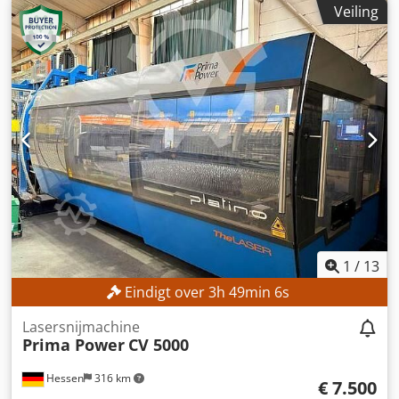
Veiling
Siemens 840D
, spilsnelheid (max.):
8.000 rpm
,
TECHNISCHE GEGEVENS Verplaatsingsbereik X-as: 1.000
mm Verplaatsingsbereik Y-as: 1.200 mm
Verplaatsingsbereik Z-as: 1.100 mm Spindeltoerental:
8.000 toeren/min Palletafmetingen: 630 × 630 mm
Draaibare tafel: 360.000 × 0,001° Aantal
gereedschapsposities: 400 Gereedschapopname: HSK 100
Aantal bewerkingsassen: 5 MACHINEGEGEVENS
Chodpjzncndefx Ah Sja Besturing: Siemens 840D
1
/
13
Eindigt over
3
h
49
min
3
s
Lasersnijmachine
Prima Power
CV 5000
Hessen
316 km
€ 7.500