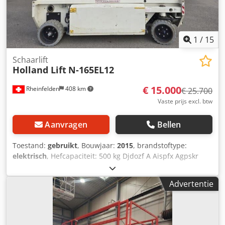
1
/
15
Schaarlift
Holland Lift
N-165EL12
€ 15.000
Rheinfelden
408 km
€ 25.700
Vaste prijs excl. btw
Aanvragen
Bellen
Toestand:
gebruikt
, Bouwjaar:
2015
, brandstoftype:
elektrisch
, Hefcapaciteit: 500 kg Djdozf A Aispfx Agpskr
Neem contact op met het gebruikte apparatuurcentrum
voor meer informatie.
Advertentie