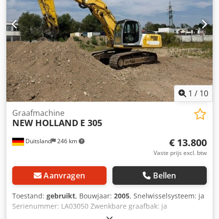
1
/
10
Graafmachine
NEW HOLLAND
E 305
€ 13.800
Duitsland
246 km
Vaste prijs excl. btw
Aanvragen
Bellen
Toestand:
gebruikt
, Bouwjaar:
2005
, Snelwisselsysteem: ja
Serienummer: LA03050 Zwenkbare graafbak: ja
Dieselmotor: ja Staat van de kettingen: 60% Dsdpjzn Ainsfx