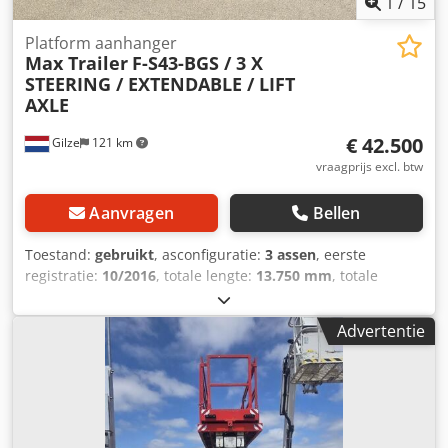
1
/
15
Platform aanhanger
Max Trailer
F-S43-BGS / 3 X
STEERING / EXTENDABLE / LIFT
AXLE
€ 42.500
Gilze
121 km
vraagprijs excl. btw
Aanvragen
Bellen
Toestand:
gebruikt
, asconfiguratie:
3 assen
, eerste
registratie:
10/2016
, totale lengte:
13.750 mm
, totale
breedte:
2.540 mm
, totale hoogte:
2.650 mm
, ophanging:
lucht
, bandenmaten:
385/65R22.5
, kleur:
rood
, Bouwjaar:
Advertentie
2016
, Uitrusting:
ABS
, = Verdere opties en accessoires = -
Gereedschapskist = Opmerkingen = Lengte: 1360 cm + 750
cm. 3 gestuurde assen. Afstandsbediening voor het sturen.
1 hefas. Bevestigingsgaten voor gestapelde lading.
Verankeringsogen. Vergrendelingsgaten voor containers.
Brede markeringsborden. = Verdere informatie =