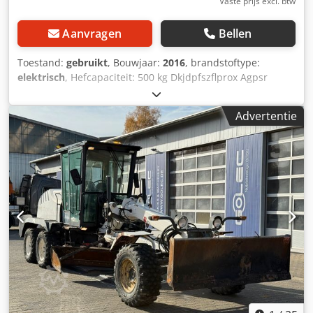
Vaste prijs excl. btw
Aanvragen
Bellen
Toestand:
gebruikt
, Bouwjaar:
2016
, brandstoftype:
elektrisch
, Hefcapaciteit: 500 kg Dkjdpfszflprox Agpsr
Neem contact op met het gebruikte apparatuurcentrum
voor meer informatie.
Advertentie