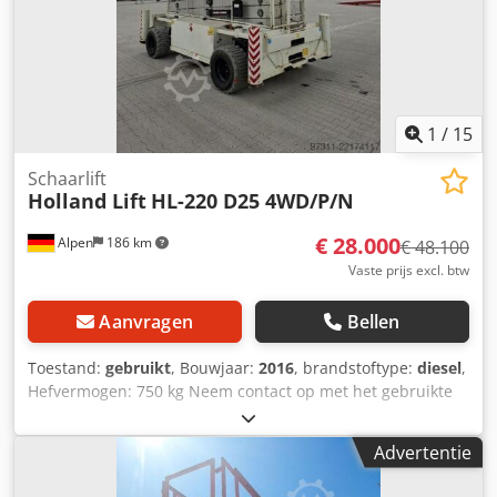
1
/
15
Schaarlift
Holland Lift
HL-220 D25 4WD/P/N
€ 28.000
Alpen
186 km
€ 48.100
Vaste prijs excl. btw
Aanvragen
Bellen
Toestand:
gebruikt
, Bouwjaar:
2016
, brandstoftype:
diesel
,
Hefvermogen: 750 kg Neem contact op met het gebruikte
apparatuurcentrum voor meer informatie. Dedpfx Ajzf
Aqgegpskr
Advertentie