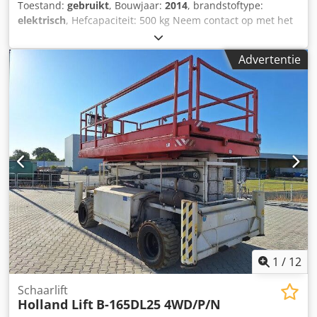
Toestand:
gebruikt
, Bouwjaar:
2014
, brandstoftype:
elektrisch
, Hefcapaciteit: 500 kg Neem contact op met het
gebruikte apparatuurcentrum voor meer informatie.
Dkedszfkb Tepfx Agpsr
Advertentie
1
/
12
Schaarlift
Holland Lift
B-165DL25 4WD/P/N