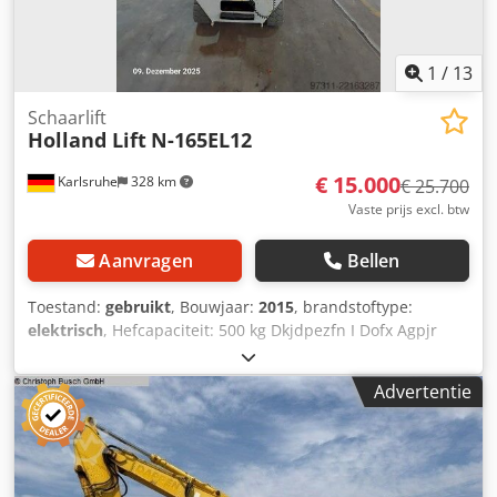
1
/
13
Schaarlift
Holland Lift
N-165EL12
€ 15.000
Karlsruhe
328 km
€ 25.700
Vaste prijs excl. btw
Aanvragen
Bellen
Toestand:
gebruikt
, Bouwjaar:
2015
, brandstoftype:
elektrisch
, Hefcapaciteit: 500 kg Dkjdpezfn I Dofx Agpjr
Neem contact op met het gebruikte apparatuurcentrum
voor meer informatie.
Advertentie