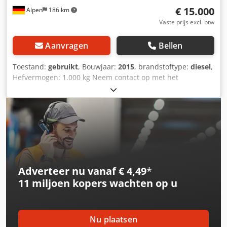
€ 15.000
Alpen
186 km
Vaste prijs excl. btw
Aanvragen
Bellen
Toestand:
gebruikt
, Bouwjaar:
2015
, brandstoftype:
diesel
,
Hefvermogen: 1.000 kg Neem contact op met het
gebruikte-machines-centrum voor meer informatie.
Dksdpfxozi Nf So Agper
Adverteer nu vanaf € 4,49
*
11 miljoen kopers
wachten op u
Nu plaatsen