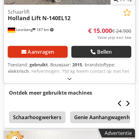
Schaarlift
Holland Lift
N-140EL12
€ 15.000
Leonberg
187 km
€ 24.900
Vaste prijs excl. btw
Aanvragen
Bellen
Toestand:
gebruikt
, Bouwjaar:
2015
, brandstoftype:
elektrisch
, Hefvermogen: 750 kg Neem contact op met het
gebruikte apparatuurcentrum voor meer informatie.
Dedpfx Agjzfkvdopjkr
Ontdek meer gebruikte machines
2
Schaarhoogwerkers
Genie Aanhangwagenhoog
Advertentie