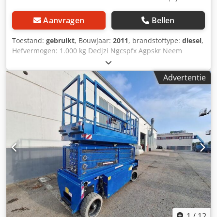
Aanvragen
Bellen
Toestand:
gebruikt
, Bouwjaar:
2011
, brandstoftype:
diesel
,
Hefvermogen: 1.000 kg Dedjzi Ngcspfx Agpskr Neem
contact op met het gebruikte-machines-centrum voor meer
informatie.
Advertentie
1
/
12