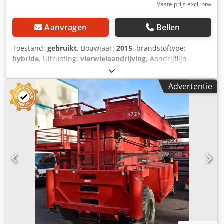
Vaste prijs excl. btw
Aanvragen
Bellen
Toestand:
gebruikt
, Bouwjaar:
2015
, brandstoftype:
hybride
, Uitrusting:
vierwielaandrijving
, Aandrijflijn
Aandrijving: Wiel Dedpezmhc Djfx Agpskr Gewichten Ledig
gewicht: 24.980 kg Functioneel Hefcapaciteit: 1.000 kg
Advertentie
Werkhoogte: 27.500 cm Afmetingen laadruimte: 612 x 229 x
292 cm CE-markering: ja Staat Algemene staat: gemiddeld
Technische staat: gemiddeld Optische staat: gemiddeld
Aanvullende informatie Leveringsvoorwaarden: EXW
Productieland: NL Aanvullende informatie Neem contact
op met Christian Theißen voor meer informatie. Fabrikant:
Holland Lift Type: Combistar M-250HYL25 4WD/P/N
Bouwjaar: 2015 Producttype: Gebruikt Gegevens: Max.
werkhoogte: 27,50 m Max. platformhoogte: 25,50 m Heflast:
1.000 kg Heflast bij volledige uitschuiving: 1.000 kg
Aandrijvingstype: Hybride Platformafmeting LxB: 6,12 x
2,29 m Platformlengte bij uitschuiving: 8,23 m Totale
afmetingen LxB: 6,59 x 2,51 m Hoogte transportstand H2