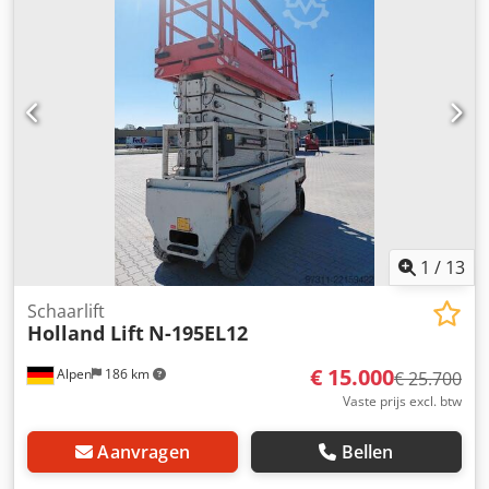
1
/
13
Schaarlift
Holland Lift
N-195EL12
€ 15.000
Alpen
186 km
€ 25.700
Vaste prijs excl. btw
Aanvragen
Bellen