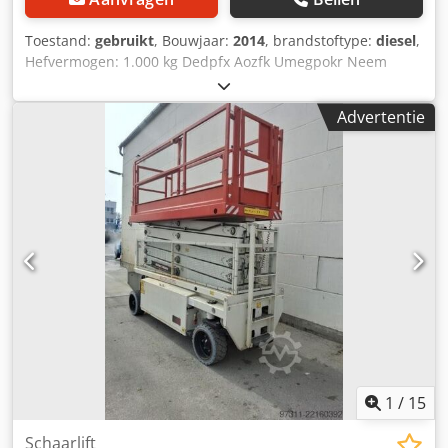
Toestand:
gebruikt
, Bouwjaar:
2014
, brandstoftype:
diesel
,
Hefvermogen: 1.000 kg Dedpfx Aozfk Umegpokr Neem
contact op met het gebruikte-machines-centrum voor meer
informatie.
Advertentie
1
/
15
Schaarlift