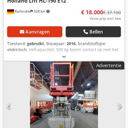
Holland Lift
HL-190 E12
€ 18.000
Karlsruhe
328 km
€ 37.100
Vaste prijs excl. btw
Aanvragen
Bellen
Toestand:
gebruikt
, Bouwjaar:
2016
, brandstoftype:
elektrisch
, Hefcapaciteit: 500 kg Neem contact op met het
gebruikte apparatuurcentrum voor meer informatie.
Dkedpfx Ajzflifsgpjr
Advertentie