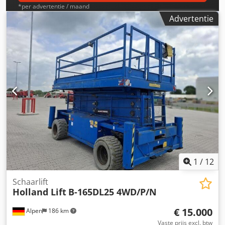
*per advertentie / maand
Advertentie
1
/
12
Schaarlift
Holland Lift
B-165DL25 4WD/P/N
€ 15.000
Alpen
186 km
Vaste prijs excl. btw