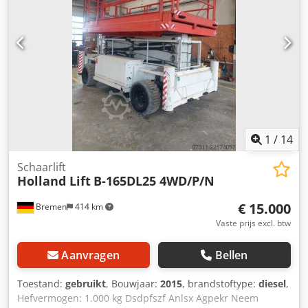
1
/
14
Schaarlift
Holland Lift
B-165DL25 4WD/P/N
€ 15.000
Bremen
414 km
Vaste prijs excl. btw
Aanvragen
Bellen
Toestand:
gebruikt
, Bouwjaar:
2015
, brandstoftype:
diesel
,
Hefvermogen: 1.000 kg Dsdpfszf Anlsx Agpekr Neem