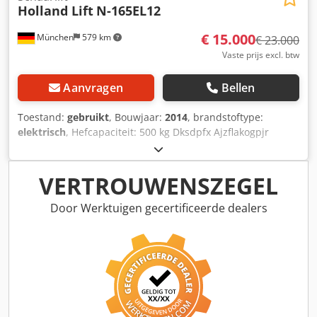
Holland Lift
N-165EL12
€ 15.000
München
579 km
€ 23.000
Vaste prijs excl. btw
Aanvragen
Bellen
Toestand:
gebruikt
, Bouwjaar:
2014
, brandstoftype:
elektrisch
, Hefcapaciteit: 500 kg Dksdpfx Ajzflakogpjr
Neem contact op met het gebruikte apparatuurcentrum
voor meer informatie.
VERTROUWENSZEGEL
Door Werktuigen gecertificeerde dealers