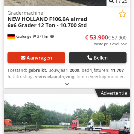
1
/
25
Gradermachine
NEW HOLLAND
F106.6A alrrad
6x6 Grader 12 Ton - 10.700 Std
€ 53.900
Kaufungen
371 km
€ 57.900
Vaste prijs excl. btw
Aanvragen
Bellen
Toestand:
gebruikt
, Bouwjaar:
2009
, bedrijfsturen:
11.707
h
, Uitrusting:
vierwielaandrijving
, Intern voertuignummer:
G300381 Per direct beschikbaar op ons terrein in
Kaufungen. Meer informatie: ? Luis Lucena ? Viktoria
Advertentie
Sologubova Duits New Holland F106.6A 6x6
vierwielaangedreven egaliseermachine | ca. 12 ton |
Bouwjaar 2009 Te koop aangeboden: een gebruikte New
Holland F106.6A egaliseermachine uit het bouwjaar 2009.
De machine is uitgerust met een 6x6 vierwielaandrijving
en een operationeel gewicht van circa 12 ton. De
egaliseermachine is ideaal geschikt voor weg- en