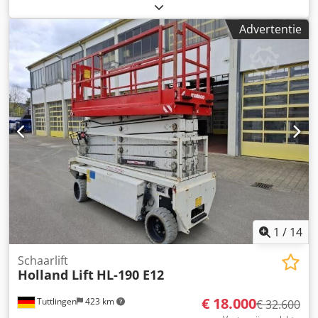
contact op met het gebruikte-machines-centrum voor meer
informatie.
Advertentie
1
/
14
Schaarlift
Holland Lift
HL-190 E12
€ 18.000
Tuttlingen
423 km
€ 32.600