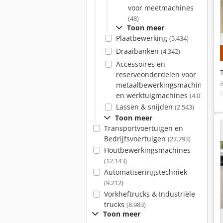
voor meetmachines
(48)
Toon meer
Plaatbewerking
(5.434)
Draaibanken
(4.342)
Accessoires en
reserveonderdelen voor
metaalbewerkingsmachines
en werktuigmachines
(4.079)
Lassen & snijden
(2.543)
Toon meer
Transportvoertuigen en
Bedrijfsvoertuigen
(27.793)
Houtbewerkingsmachines
(12.143)
Automatiseringstechniek
(9.212)
Vorkheftrucks & Industriële
trucks
(8.983)
Toon meer