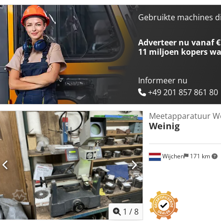
spil - Uitstekende rondloopnauwkeurigheid - Meetnauwkeurigheid k
meetwaardeweergave, afleesnauwkeurigheid 0,01 mm - Data-uitgan
Gebruikte machines d
zelfklevende etiketten voor gereedschapsmarkering - Vergrendelbare
benadering van meetwaarden - Reducering naar alle conusgroottes
Adverteer nu vanaf €
Technische gegevens: - Afmetingen: L x B x H 350 x 175 x 730 mm -
11 miljoen kopers
wa
Diameter: 240 mm - Gewicht: 22 kg - Kleur: Rood RAL 3003 Chedex 
kleiner dan 0,005 mm - Meetnauwkeurigheid: kleiner dan 0,02 mm T
Locatie: uit voorraad 54634 Bitburg - direct beschikbaar -
Informeer nu
+49 201 857 861 80
Meetapparatuur We
Weinig
Wijchen
171 km
1
/
8