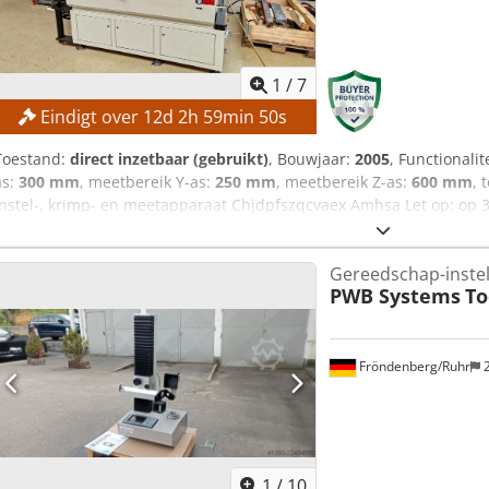
1
/
7
Eindigt over
12
d
2
h
59
min
49
s
Toestand:
direct inzetbaar (gebruikt)
, Bouwjaar:
2005
, Functionalit
as:
300 mm
, meetbereik Y-as:
250 mm
, meetbereik Z-as:
600 mm
, 
instel-, krimp- en meetapparaat Chjdpfszqcvaex Amhsa Let op: op 
gecontroleerd door een technicus van het bedrijf ZOLLER. Het krim
inductiespoel en de aansturingseenheid moeten worden vervang
Gereedschap-inste
Meetbereiken Meetbereik X-as: 300 mm Meetbereik Y-as: 250 mm 
PWB Systems
To
Koeltijd: max. 40 s Instel-, krimp- en controlemeetduur, inclusie
Besturing Type besturing: CNC Software: Saturn 1 Meetsysteem: ZO
gewicht Machineafmetingen (L x B x H): 2.600 mm × 1.400 mm × 1.
Afmetingen koelvloeistofreservoir (L x B x H): 800 mm × 600 mm 
Fröndenberg/Ruhr
2
lengte-aanslagsysteem in de Z-as voor het instellen en krimpen to
het krimp-proces Inductiespoel met steunpunt (moet vervangen wo
Automatisch lengte-aanslagsysteem in de Z-as CNC-besturing Softwa
op: gereedschaphouders of opzetstukken zijn niet inbegrepen.
1
/
10