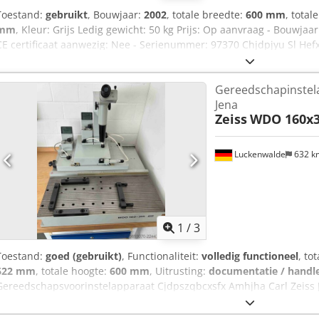
Toestand:
gebruikt
, Bouwjaar:
2002
, totale breedte:
600 mm
, total
mm
, Kleur: Grijs Ledig gewicht: 50 kg Prijs: Op aanvraag - Bouwja
CE certificaat aanwezig: Nee - Serienummer: 97370 Chjdpjyu Sl He
Gereedschap-voorinsteller - Opties: Digitale uitlezing - Transpor
x b x h) - Transportgewicht [kg]: 50kg - Transportcolli [st.]: 1 Finan
Gereedschapinstela
is exclusief BTW BTW/marge: BTW verrekenbaar voor ondernemers Lev
Jena
alles in de industriële sectoren Lukas van Rossum
Zeiss
WDO 160x3
Luckenwalde
632 
1
/
3
Toestand:
goed (gebruikt)
, Functionaliteit:
volledig functioneel
, to
622 mm
, totale hoogte:
600 mm
, Uitrusting:
documentatie / handl
Gereedschapsvoorinstelapparaat Cjdpszqbcxsfx Amhjha Carl Zeiss
Coördinatenmeetmachine met een horizontaal meetvlak Microscoop
Afmetingen: 622 x 622 x 600 mm