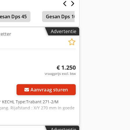
esan Dps 45
Gesan Dps 100
Advertentie
etter
€ 1.250
vraagprijs excl. btw
Aanvraag sturen
r KECHL Type:Trabant 271-2/M
ang. Rijafstand : X/Y 270 mm In goede
Advertentie