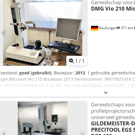
Gereedschap voorz
DMG
Vio 210 Mi
Kaufungen
371 km
Vraag meer
1
/
1
Toestand:
goed (gebruikt)
, Bouwjaar:
2013
, 1 gebruikte gereedsch
Type Microset Vio 210 Bouwjaar 2013 Serienummer: 99510021418 
as 410 mm Meetbereik Z-as 465 mm met werkbank, ondertafel, 1.4
Telescopische ladekast, 5 laden, met 15" Terra-monitor, toetsenbor
Gereedschaps voor
profielprojectors
universeel gereeds
GILDEMEISTER-DE
PRECITOOL
EGS 