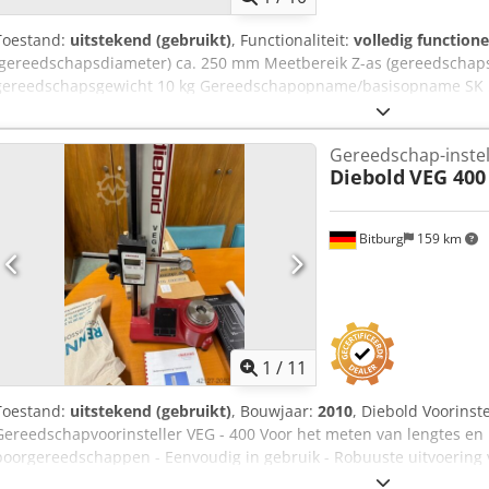
Toestand:
uitstekend (gebruikt)
, Functionaliteit:
volledig functione
(gereedschapsdiameter) ca. 250 mm Meetbereik Z-as (gereedschap
gereedschapsgewicht 10 kg Gereedschapopname/basisopname SK 
Gereedschapsadapter SK50 naar SK40 Meetwaarde-aanduiding me
bedieningshandleiding/gebruikershandleidingen Goed onderhoud
Gereedschap-inste
gereedschapvoorbereidingsapparaat in zeer goede staat.
Diebold
VEG 400
Bitburg
159 km
1
/
11
Toestand:
uitstekend (gebruikt)
, Bouwjaar:
2010
, Diebold Voorinst
Gereedschapvoorinsteller VEG - 400 Voor het meten van lengtes en r
boorgereedschappen - Eenvoudig in gebruik - Robuuste uitvoering 
Universeel instelbaar - Draaibare spil van roestvrij staal - Referen