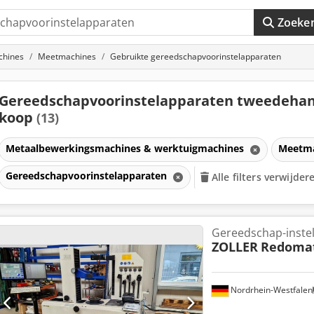
Zoeke
chines
Meetmachines
Gebruikte gereedschapvoorinstelapparaten
Gereedschapvoorinstelapparaten tweedehan
koop
(13)
Metaalbewerkingsmachines & werktuigmachines
Meetm
raten
Gereedschapvoorinstelapparaten
Alle filters verwijder
Gereedschap-inste
ZOLLER
Redomat
Nordrhein-Westfalen