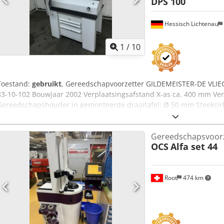
DPS 100
Hessisch Lichtenau
1
/
10
Toestand:
gebruikt
, Gereedschapvoorzetter GILDEMEISTER-DE VLIEG
83-10-102 Bouwjaar 2002 Verplaatsingsafstand X-as ca. 400 mm Ver
Gereedschapshouder in gemonteerde draaitafel: Ø 50 mm Steekcir
gereedschapshouders in de gemonteerde draaitafel Ø 340 mm Ch
de gemonteerde draaitafel Ø 245 mm Gereedschapopnameschijf als
Gereedschapsvoorz
mm Centreerdiameter van de gemonteerde gereedschapshouderpla
OCS
Alfa set 44
met centreerdiameter: Ø 102 mm Draaibare flenshouder met buit
flenshouder met 3x M10 montagegaten, boutcirkel: Ø 130 mm Netaan
DPS 100 meetelektronica - Draaitafel met 8 gereedschapsposities - 
Root
474 km
(X/Z) - Profielprojector met scherm-Ø 100 mm vergroting 20x en twee
focusscherm met dradenkruis - Asbeweging via handmatige snelve
Fijnafstelling via handwielen - Draaibare draaitafel met pneumat
met 3 laden Benodigde ruimte L x B x H 1100 x 1000 x 800 mm Gewi