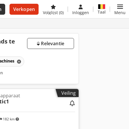
n
Verkopen
Taal
Volglijst
(0)
Inloggen
Menu
ds te
Relevantie
achines
en
Veiling
lapparaat
ic1
182 km