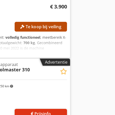
€ 3.900
Te koop bij veiling
eit:
volledig functioneel
, meetbereik X-
totaalgewicht:
700 kg
, Gecombineerd
30 mei 2022 is de machine
pen is momenteel niet mogelijk. De
en. TECHNISCHE GEGEVENS
Advertentie
lapparaat
Meetbereik Z-as: 600 mm Procesduur
olmaster 310
f koeling: max. 2 min MACHINEGEGEVENS
LLER Multivision II Afmetingen en
900 mm Machinegewicht: 700 kg
× 920 mm UITRUSTING Automatisch
50 km
t de gewenste maat Controlemeting na
rden) Koelsysteem met waterkoeling
re Saturn 1 ZOLLER Multivision II Let
Prijsinfo