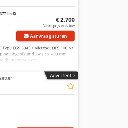
377 km
€ 2.700
Vaste prijs excl. btw
Aanvraag sturen
 Type EGS 5045 / Microset DPS 100 Nr.
plaatsingsafstand Z-as ca. 400 mm
keldiameter van de
edpfx Ashbal Domhoa Binnenkonus in
 draaitafel met 8 montagegaten Ø 50
Advertentie
etter
at: Ø 102 mm Draaibare flenshouder
endiameter: Ø 155 mm Draaibare
sluiting 230 Volt, 50 Hz - Microset
Interfaces: 1x RS232, 2x meetsysteem
 ronde slijpglasschijven - Vast
rstelling met pneumatische klemming -
ische klemming - Metalen onderbouw
cht 400 kg goede staat