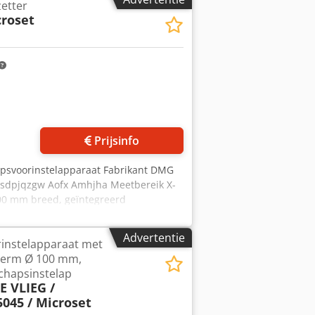
etter
croset
 foto's aan
Prijsinfo
apsvoorinstelapparaat Fabrikant DMG
Csdpjqzgw Aofx Amhjha Meetbereik X-
00 mm breed, geïntegreerd
d, muis, Dymo 450-etikettenprinter
Advertentie
instelapparaat met
cherm Ø 100 mm,
chapsinstelap
 VLIEG /
5045 / Microset