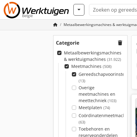
België
Metaalbewerkingsmachines & werktuigma
Categorie
Metaalbewerkingsmachines
& werktuigmachines
(31.922)
Meetmachines
(508)
Gereedschapvoorinstelappa
(13)
Overige
meetmachines en
meettechniek
(103)
Meetplaten
(74)
Coördinatenmeetmachines
(63)
Toebehoren en
reserveonderdelen