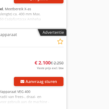
el
, Meetbereik X-as
slengte) ca. 400 mm Max.
50 Csdpfjzrtzcsx Amheha
t
en
Advertentie
lapparaat
€ 2.100
€ 2.250
Vaste prijs excl. btw
Aanvraag sturen
elapparaat VEG 400
adii van frees-, draai- en
voor gebruik aan de machine -
tiematen voor diameter en lengte op de