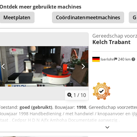
Ontdek meer gebruikte machines
Meetplaten
Coördinatenmeetmachines
G
Gereedschap voorz
Kelch
Trabant
Iserlohn
240 km
1
/
10
Toestand:
goed (gebruikt)
, Bouwjaar:
1998
, Gereedschap voorzette
Bouwjaar 1998 Handbediening / met handwiel / knopaanvoer en ijlg
staat . Cedpsr H D N Ajfx Amhoha Documentatie aanwezig .