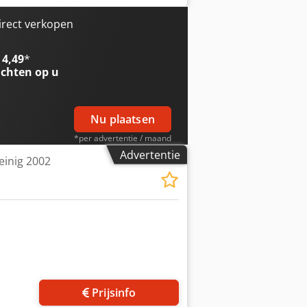
leiner dan 0,02 mm - Digitale
gen - Met dispenserbox voor
irect verkopen
 fijninstelling voor precieze
 en cilindrische opname mogelijk
 4,49
*
 Meetbereik: Lengte: 410 mm,
chten op u
Nq Htjpfx Amhoa - Rondloop: spil
opconditie - afkomstig van een school
Nu plaatsen
*per advertentie / maand
Advertentie
inig 2002
Prijsinfo