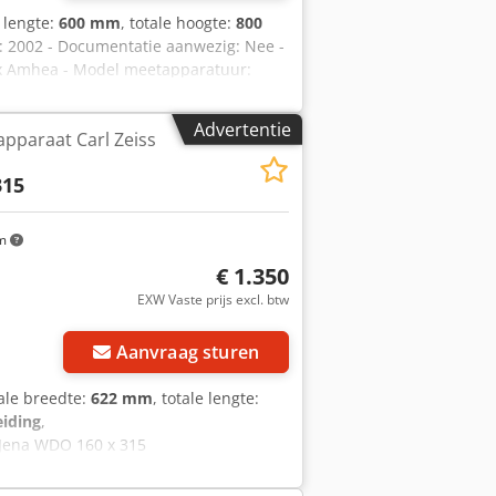
e lengte:
600 mm
, totale hoogte:
800
ar: 2002 - Documentatie aanwezig: Nee -
fx Amhea - Model meetapparatuur:
tafmetingen: 600mm x 600mm x 800mm (l
ciële informatie BTW: De getoonde prijs
Advertentie
pparaat Carl Zeiss
ering en inruil altijd mogelijk van
15
km
€ 1.350
EXW Vaste prijs excl. btw
Aanvraag sturen
tale breedte:
622 mm
, totale lengte:
eiding
,
 Jena WDO 160 x 315
 met 30-voudige vergroting