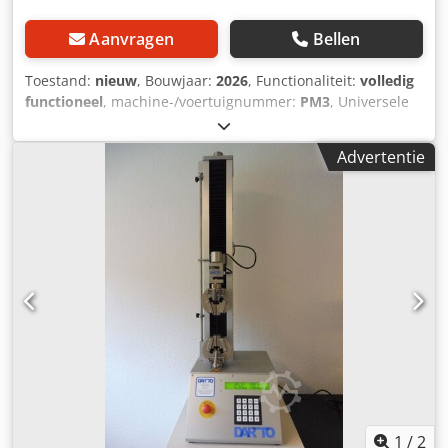
Aanvragen
Bellen
Toestand:
nieuw
, Bouwjaar:
2026
, Functionaliteit:
volledig
functioneel
, machine-/voertuignummer:
PM3
, Universele
testmachine PM3 (2026) Kracht: 3 kN Traverse slag: 520
mm Werkruimte diepte: 66 mm Totale hoogte: 1036 mm
Advertentie
Gewicht: ca. 40 kg Positioneringsresolutie: 0,01 mm Test­
snelheid: 1-500 mm/min Retsnelheid: 700 mm/min
Krachtopnemer: 3 kN Inclusief evaluatie-elektronica en
basissoftware. Onze testmachines kunnen stand-alone
worden bediend via een numeriek toetsenbord, zodat een
'snelle test' ook zonder pc kan worden uitgevoerd. Voor
testen waarbij gegevensopslag en curve-opnames vereist
zijn, bieden wij met de basissoftware de mogelijkheid tot
aansturing en evaluatie. Deze software maakt het mogelijk
om verschillende testprocedures te genereren en een
testprotocol op te stellen. Daarnaast kunt u de ruwe data
verder verwerken in uw eigen programma’s. Optioneel: -
Levering & inbedrijfstelling - DAkkS- of fabriekskalibratie
conform DIN EN ISO 7500-1 Dcedpfxsyc U Dbj Ah Ask -
1
/
2