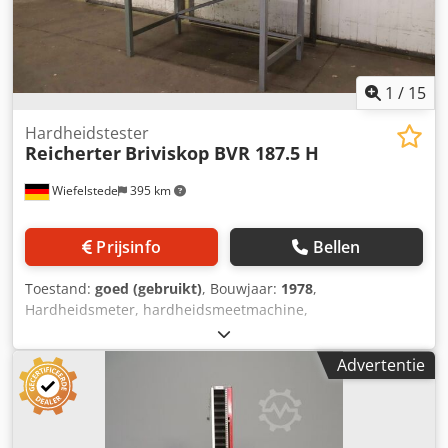
1
/
15
Hardheidstester
Reicherter
Briviskop BVR 187.5 H
Wiefelstede
395 km
Prijsinfo
Bellen
Toestand:
goed (gebruikt)
, Bouwjaar:
1978
,
Hardheidsmeter, hardheidsmeetmachine,
hardheidsmeter, hardheidsmeter, universele
hardheidsmeter -Fabrikant: Reicherter, hardheidsmeter
Advertentie
volgens Brinell/Vickers en Rockwell op solide basisframe -
Type: Briviskop BVR 187.5 H -Projectie: 250 mm -
Testhoogte: 280 mm Dsdpfx Ahou Ha U Ts Aeck -
Accessoires: zie foto's -Totale afmetingen: 1200/700/H1730