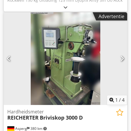
Rockwell 150 kg Uitlading 125 mm Djdpfx Ahsy Sih Uo Aock
Testhoogte 200 mm Machinegewicht ca. 0,07 t Benodigde
ruimte ca. 650 x 530 x 1550 mm Testen volgens de
Advertentie
Rockwell-, Vickers- en Brinell-methode. Het betreft een
gebruikte machine, daarom verkopen wij onder uitsluiting
van iedere vorm van garantie.
1
/
4
Hardheidsmeter
REICHERTER
Briviskop 3000 D
Asperg
380 km