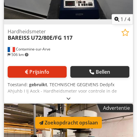
1
/
4
Hardheidsmeter
BAREISS
U72/80E/FG 117
Contamine-sur-Arve
506 km
Prijsinfo
Bellen
Toestand:
gebruikt
, TECHNISCHE GEGEVENS Dedpfx
Ahjuhb I Ij Aock - Hardheidsmeter voor controle in de
productielijn van zachte rubbers en elastomeren en alle
producten van natuurlijk rubber.
Advertentie
Zoekopdracht opslaan