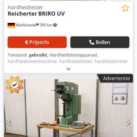
Hardheidtester
Reicherter
BRIRO UV
Wiefelstede
395 km
Prijsinfo
Bellen
Toestand:
gebruikt
, Hardheidstestapparaat,
hardheidsmeetmachine, hardheidstester, hardheidsmeter
- Hardheidsmeter: volgens Brinell en Rockwell -
Accessoires ontbreken, wordt daarom als defect verkocht
Advertentie
Dcodpfx Aob A Rkveh Ajk - Overdracht in de huidige staat
zoals bezichtigd - Afmetingen: 600/220/H660 mm -
Gewicht: 92 kg