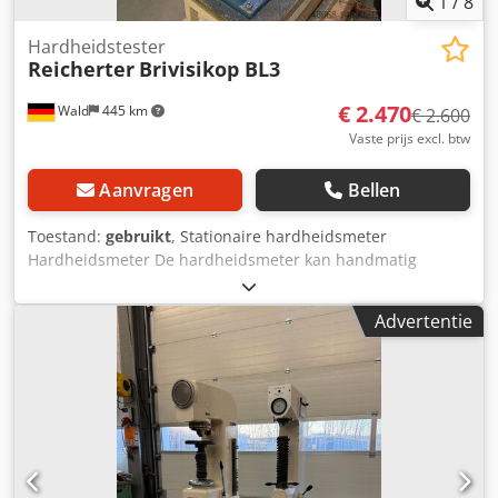
1
/
8
Hardheidstester
Reicherter
Brivisikop BL3
€ 2.470
Wald
445 km
€ 2.600
Vaste prijs excl. btw
Aanvragen
Bellen
Toestand:
gebruikt
, Stationaire hardheidsmeter
Hardheidsmeter De hardheidsmeter kan handmatig
worden gebruikt met een sjabloon. Het apparaat is
compatibel met software, maar om redenen van
Advertentie
gegevensbescherming is de harde schijf met software
verwijderd. Het apparaat wordt verkocht zonder software.
Retrofit hardheidsmeter Briviskop BL 3: HMEWin-Compact
bestaande uit : 3.900,00 € -PC met geïntegreerd
touchscreen -HMEWin-Touch Basissoftware - Hub met 12-
polige aansluiting voor meetsysteem -Compleet
ondersteuningssysteem voor de machinestandaard.
Arbeidstijd voor installatie achteraf, inbedrijfstelling, €