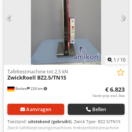
mm -Gewicht: 256 kg
1
/
10
Tafeltestmachine tot 2,5 kN
ZwickRoell
BZ2.5/TN1S
€ 6.823
Borken
226 km
Vaste prijs excl. btw
Aanvragen
Bellen
Toestand:
uitstekend (gebruikt)
, Zwick Type: BZ2.5/TN1S
Zwick tafelbeproevingsmachines treksterktetestmachine