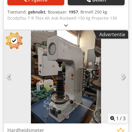
Toestand:
gebruikt
, Bouwjaar:
1957
, Brinell 250 kg
Dcodpfou T R Tksx Ah Aok Rockwell 150 kg Projectie 130
mm Testhoogte 300 mm Machinegewicht ca. 0,150 t
Benodigde ruimte ca. 650 x 530 x 1550 m Rockwell, Vickers
Advertentie
en Brinell testen. Dit is een tweedehands machine,
daarom verkopen we onder daarom verkopen wij onder
uitsluiting van enige garantie.
1
/
3
Hardheidsmeter