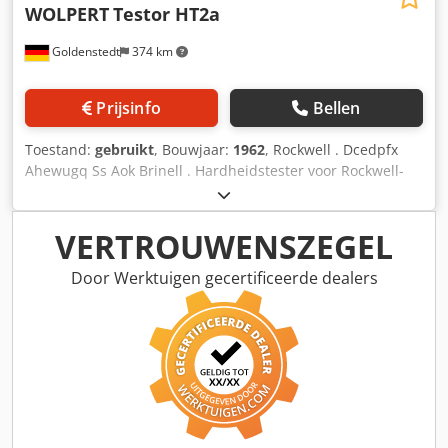
WOLPERT
Testor HT2a
Goldenstedt
374 km
Prijsinfo
Bellen
Toestand:
gebruikt
, Bouwjaar:
1962
, Rockwell . Dcedpfx
Ahewugq Ss Aok Brinell . Hardheidstester voor Rockwell-
meting inclusief onderstel alle technische gegevens
zonder garantie
VERTROUWENSZEGEL
Door Werktuigen gecertificeerde dealers