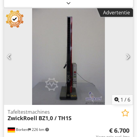
Toepassingsgebied: Uitgebreid toepassingsgebied, van
kunststof- en elastomeertesten, papier-, textiel-,
Advertentie
schuimstof- en draadtesten tot aan componenttesten.
Dsdpfx Ahozdry Io Aeck Belastingsframe: Max. testkracht
FN in trek-/drukkracht: 2,5 kN Hoogte (h1) ca. 770 mm
Breedte inclusief elektronicamodule: 320 mm Diepte
inclusief elektronicamodule: 414 mm Werkruimtehoogte h
min ... h max: Kruisstuk naar boven gemonteerd: 227 ...
573 mm Kruisstuk 180° gedraaid gemonteerd: 57 ... 403
mm (steeds zonder aansluitpennen) Aansluitwaarden:
Elektrische aansluiting: 115/230 V 4/2A-1PH/PE/N
Vermogensopname: 0,4 kVA Netfrequentie: 50/60 Hz 2,5 kN
Toestand: gebruikt Leveringsomvang: (zie afbeelding)
(Wijzigingen en vergissingen in de technische gegevens
voorbehouden!) Voor verdere vragen staan wij u graag
telefonisch te woord.
1
/
6
Tafeltestmachines
ZwickRoell
BZ1,0 / TH1S
€ 6.700
Borken
226 km
Vaste prijs excl. btw