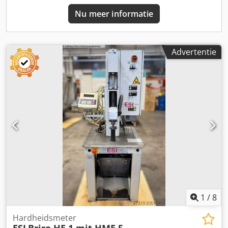
Nu meer informatie
Advertentie
1
/
8
Hardheidsmeter
ESI
Briro HE 1 mit HME 5