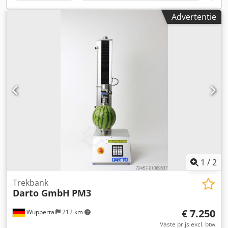
Advertentie
1
/
2
Trekbank
Darto GmbH
PM3
€ 7.250
Wuppertal
212 km
Vaste prijs excl. btw