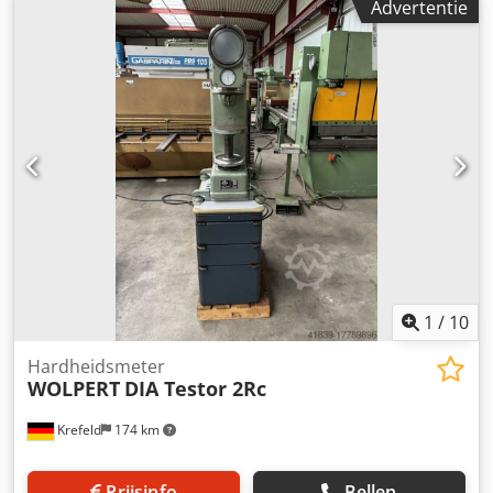
Advertentie
Testor 2n Uitlading: 150 mm Meetruimte hoogte: 300 mm
Brinell (ISO 6506): 5/10/15,625/30/31,25/62,5/187,5/250
Vickers (ISO 6507): 5/10/20/30/40/50/125 Toebehoren: Zie
foto’s Djdpfex U Tlvex Ah Ajck Bezichtigen is mogelijk op
afspraak. Wij kunnen voordelig transport voor u regelen! U
ontvangt een correcte factuur. Voor buitenlandse klanten
is ook een nettofactuur mogelijk, mits geldig BTW-
identificatienummer. Tussentijdse verkoop voorbehouden.
Bezoek onze shop en bekijk ook onze andere
aanbiedingen. Genoemde merknamen en handelsmerken
zijn eigendom van hun respectieve eigenaren en dienen
uitsluitend ter identificatie en omschrijving van de
producten. Afwijkingen of fouten in technische gegevens
of beschrijving van het artikel zijn mogelijk en
1
/
10
voorbehouden.
Hardheidsmeter
WOLPERT
DIA Testor 2Rc
Krefeld
174 km
Prijsinfo
Bellen