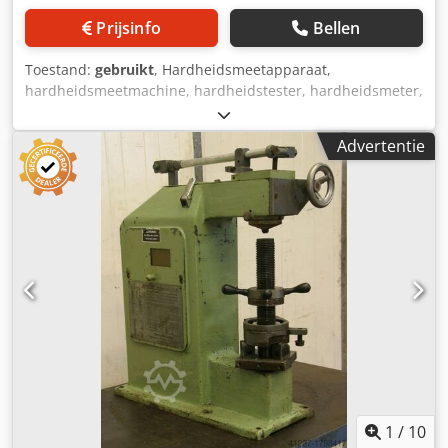
Prijsinfo
Bellen
Toestand:
gebruikt
, Hardheidsmeetapparaat,
hardheidsmeetmachine, hardheidstester, hardheidsmeter,
slaghardheidstester -Overname: in de huidige staat zoals
bezichtigd -Gereedschapsset: niet compleet -Hahn & Kolb:
Advertentie
mobiel hardheidsmeetapparaat -Componenten
afzonderlijk: zie foto's Dsdpfxshck U Se Ah Aock -
Afmetingen kist: 355/190/H95 mm -Gewicht: 5,4 kg
1
/
10