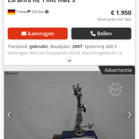
€ 1.950
Trittau
533 km
Vaste prijs excl. btw
Aanvragen
Bellen
Toestand:
gebruikt
, Bouwjaar:
2007
, Spanning 400 V
Vermogen 800 VA Frequentie 50 Hz Machinegewicht ca.
355 kg Naar onze inschatting verkeert de machine in een
goede gebruikte staat en kan deze op afspraak onder
Advertentie
stroom worden bezichtigd. Het apparaat is gekeurd tot
11/24 Accessoires, afgebeelde gereedschappen en
spanmiddelen behoren alleen tot de leveringsomvang
indien dit in de extra informatie is vermeld. Wijzigingen en
fouten in de technische gegevens en informatie, alsmede
tussentijdse verkoop voorbehouden! Dcsdpfxjxwdxce Ah
Ask