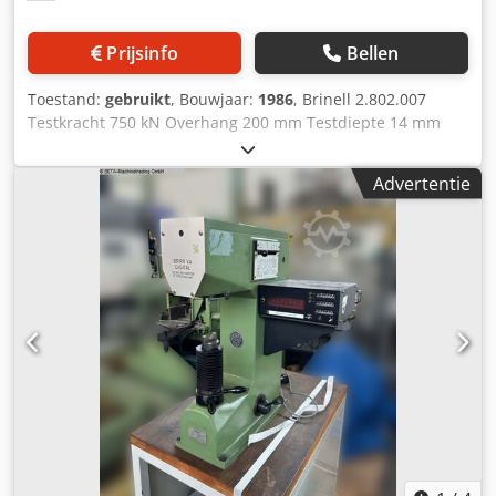
Prijsinfo
Bellen
Toestand:
gebruikt
, Bouwjaar:
1986
, Brinell 2.802.007
Testkracht 750 kN Overhang 200 mm Testdiepte 14 mm
Besturing: Stiefelmayer Machinegewicht ca. 620 kg Djdpfx
Ahjyan Smj Aock Benodigde ruimte ca. 360x840x1250 mm
Advertentie
Uitvoering A, maat 1 Testkracht: 750 kN Type
krachtwerking: veerbelasting kN Voorbelasting: max. 300
kN Overhang: 200 mm Testdiepte: 14 mm Spanning:
380/220 V Stroomsoort: 50 Hz Accessoires en speciale
uitrusting: - Brinell-Vickers hardheidsmeetelektronica type
2.802.007 - Verblindingsbescherming voor
matschijfeenheid Benodigde vloeroppervlakte: 360 x 840 x
1250 mm Gewicht ca. 620 kg