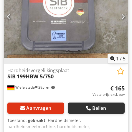
1
/
5
Hardheidsvergelijkingsplaat
SiB
199HBW 5/750
€ 165
Wiefelstede
395 km
Vaste prijs excl. btw
Aanvragen
Bellen
Toestand:
gebruikt
, Hardheidsmeter,
hardheidsmeetmachine, hardheidsmeter,