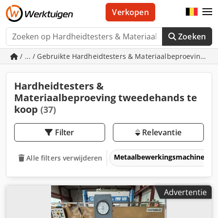
Verkopen
Zoeken
/ ... / Gebruikte Hardheidtesters & Materiaalbeproeving
Hardheidtesters &
Materiaalbeproeving tweedehands te
koop
(37)
Filter
Relevantie
Metaalbewerkingsmachines &
Alle filters verwijderen
Advertentie