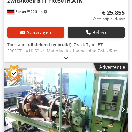
ZwickRoell
BT1-FR050TH.A1K
€ 25.855
Borken
226 km
Vaste prijs excl. btw
Aanvragen
Bellen
Toestand:
uitstekend (gebruikt)
, Zwick Type: BT1-
FR050TH.A1K 50 kN Materiaaltestingmachine Zwick/Roell
BT1-FR050TH.A1K materiaal-testmachine – Precieze DMS-
metingen Let op: PC niet inbegrepen! Highlights:
Advertentie
Testkracht: 50 kN (trek / druk) Hoogprecisie TC-MODCSCC-
module voor DMS-krachtopnemers (4- & 6-draads)
Meetbereik: 0,2 – 165% van de nominale waarde,
meetwaarderegistratie tot 500 Hz Maximale resolutie: tot
297.000 punten (bij 50 Hz) Herhaalnauwkeurigheid
positiebepaling ±10 µm Dwarsbalksnelheid: 0,0005 – 600
mm/min Robuust ontwerp, compacte afmetingen: 1.814–
2.688 mm hoogte, 936 mm breedte, 722 mm diepte
Geluidsarm: 59 dB(A), omgevingstemperatuur +10 tot +35
°C, luchtvochtigheid 20–90% Bijzonderheden: Ideaal voor
onderzoek, ontwikkeling of industriële materiaaltests