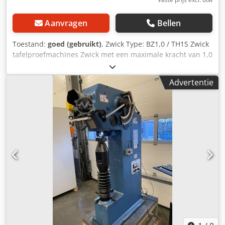
Aanvragen
Bellen
Toestand:
goed (gebruikt)
, Zwick Type: BZ1,0 / TH1S Zwick
tafelproefmachines Zwick met een maximale kracht van 1,0
kN. Traverse-slag: 1150 mm. Testsnelheid: 0,1 ... 1800
mm/min Leveringsomvang (zie foto's). (Wijzigingen en
Advertentie
fouten in technische gegevens en informatie
voorbehouden!) Voor verdere vragen kunt u ons gerust
telefonisch contacteren. Dcjdpfx Ahjzdryzj Ask