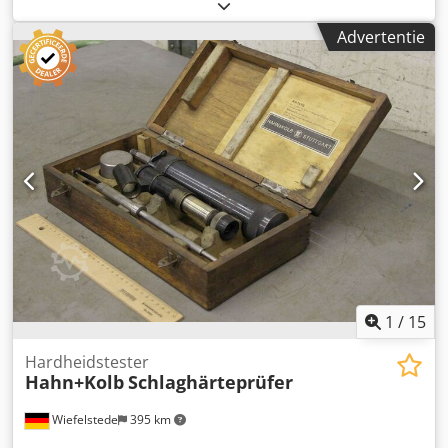
hardheidsmeter, schokhardheidsmeter,
hardheidsvergelijkingsplaat, testblok, kalibratie- en
Advertentie
instelplaat -Fabrikant: SiB, het testblok van de
hardheidsreferentie Dcodjk Egkwopfx Ah Ask -type:
199HBW 5/750 -afmeting doos: 180/170/H35 mm -gewicht:
1.4 kg
1
/
15
Hardheidstester
Hahn+Kolb
Schlaghärteprüfer
Wiefelstede
395 km