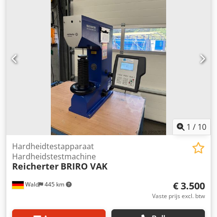
een bezichtiging. We kunnen desgewenst een betaalbaar
transport voor u regelen! U ontvangt een correcte factuur.
Voor buitenlandse klanten kan ook een factuur zonder btw
worden opgesteld. Vereist is een geldig btw-
identificatienummer. Tussenverkoop voorbehouden.
Bezoek onze webshop en bekijk ook onze andere
aanbiedingen. De vermelde bedrijfsnamen en
handelsmerken zijn eigendom van de desbetreffende
houders en dienen uitsluitend ter identificatie en
beschrijving van de producten. Afwijkingen van de
technische gegevens en vergissingen in de beschrijving
van het artikel kunnen voorkomen en zijn voorbehouden.
1
/
10
Hardheidtestapparaat
Hardheidstestmachine
Reicherter
BRIRO VAK
€ 3.500
Wald
445 km
Vaste prijs excl. btw