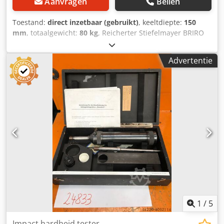
Aanvragen
Bellen
Toestand:
direct inzetbaar (gebruikt)
, keeltdiepte:
150
mm
, totaalgewicht:
80 kg
, Reicherter Stiefelmayer BRIRO
VAK hardheidstester, inclusief btw. Fabrikant: Reicherter
Type: BRIRO VAK Overhang: ca. 150 mm Maximale
Advertentie
testhoogte: 250 - 300 mm Gewicht: ca. 80 kg U kunt op
afspraak komen kijken. We kunnen voor u een betaalbaar
transport regelen! U ontvangt een correcte factuur. Voor
buitenlandse klanten kan ook een factuur zonder btw
worden opgesteld. Voorwaarde is een geldig btw-nummer.
Tussentijdse verkoop voorbehouden. Bezoek onze
webshop en bekijk ook onze andere aanbiedingen.
Dedoznh Nyepfx Ah Ajck De vermelde bedrijfsnamen en
handelsmerken zijn eigendom van hun respectievelijke
eigenaren en dienen uitsluitend ter identificatie en
beschrijving van de producten. Afwijkingen in de
technische gegevens en eventuele fouten in de
beschrijving van het artikel kunnen voorkomen en zijn
voorbehouden.
1
/
5
Impact hardheid tester