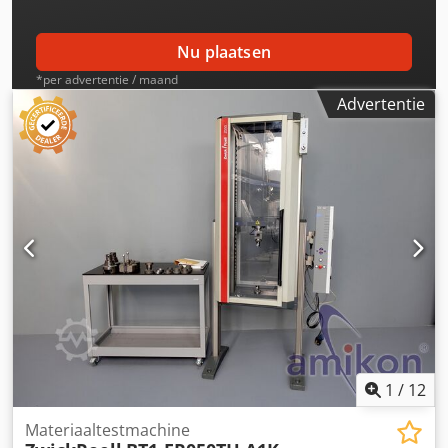
mm - Beschermkap - Machinetafel met lade Dcedpfsyan
Nrox Ah Ask Benodigde oppervlakte: 460 x 210 x 840 mm
Gewicht: ca. 100 kg
Nu plaatsen
*per advertentie / maand
Advertentie
1
/
12
Materiaaltestmachine