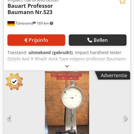
Bauart Professor
Baumann
Nr.523
Tönisvorst
169 km
Prijsinfo
Bellen
Toestand:
uitstekend (gebruikt)
, Impact hardheid tester
Djdpfx Aed R Rhwjh Aock Type volgens professor Baumann
Type: No. 523 Gebruiksaanwijzing beschikbaar Doos heeft
de afmetingen: L. 380 x W. 220 x H. 95 mm Gewicht 5,5, kg
Advertentie