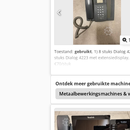
Toestand:
gebruikt
, 1) 8 stuks Dialog
stuks Dialog 4223 met extensiedisplay, 
€70/stuk
Ontdek meer gebruikte machin
Metaalbewerkingsmachines & 