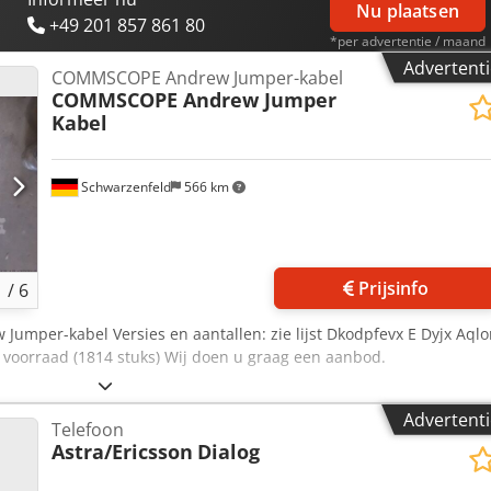
Nu plaatsen
+49 201 857 861 80
*per advertentie / maand
Advertenti
COMMSCOPE Andrew Jumper-kabel
COMMSCOPE Andrew Jumper
Kabel
Schwarzenfeld
566 km
Prijsinfo
1
/
6
mper-kabel Versies en aantallen: zie lijst Dkodpfevx E Dyjx Aqlo
e voorraad (1814 stuks) Wij doen u graag een aanbod.
Advertenti
Telefoon
Astra/Ericsson
Dialog