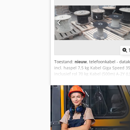
Toestand:
nieuw
, telefoonkabel - datak
incl. haspel 7,5 kg Kabel Giga Speed 3
inclusief rol 70 kg Kabel (500m) A-2Y (L)
0,6 Bd Gewicht incl. rol 51,5 kg Kabel A
CH 8 x 2 x 0,6 ST BD Gewicht incl. rol 5