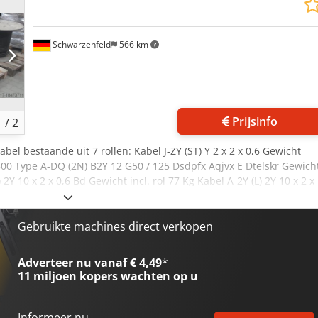
Schwarzenfeld
566 km
Vraag
Prijsinfo
1
/
2
abel bestaande uit 7 rollen: Kabel J-ZY (ST) Y 2 x 2 x 0,6 Gewicht
500 Type A-DQ (2N) B2Y 12 G50 / 125 Dsdpfx Aqjvx E Dtelskr Gewich
 2Y 10 x 2 x 0,6 Bd Gewicht incl. rol 77 Kg Kabel A-2Y (L) 2Y 10 x 2 x
-2Y (L) 2Y 2 x 2 x 0,6 Gewicht incl. haspel 49 Kg Kabel S - 09YS (ST)
5,5 kg Kabel S - 09YS (ST) CH Gewicht incl. haspel 14 Kg
Gebruikte machines direct verkopen
Adverteer nu vanaf € 4,49
*
11 miljoen kopers
wachten op u
Informeer nu