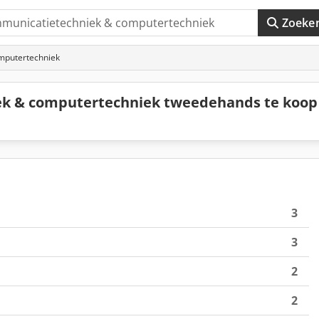
Zoeke
mputertechniek
k & computertechniek tweedehands te koop
3
3
2
2