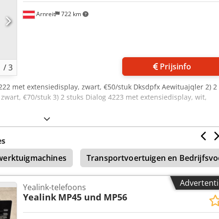
Arnreit
722 km
Prijsinfo
1
/
3
 4222 met extensiedisplay, zwart, €50/stuk Dksdpfx Aewituajqler 2) 2
zwart, €70/stuk 3) 2 stuks Dialog 4223 met extensiedisplay, wit,
es
werktuigmachines
Transportvoertuigen en Bedrijfsvo
Advertenti
Yealink-telefoons
Yealink
MP45 und MP56