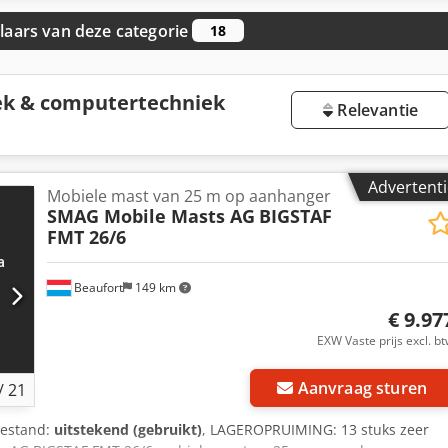
aars van deze categorie
18
ek & computertechniek
Relevantie
Advertenti
Mobiele mast van 25 m op aanhanger
SMAG Mobile Masts AG
BIGSTAF
FMT 26/6
Beaufort
149 km
€ 9.97
EXW Vaste prijs excl. b
Aanvraag sturen
/
21
oestand:
uitstekend (gebruikt)
, LAGEROPRUIMING: 13 stuks zeer