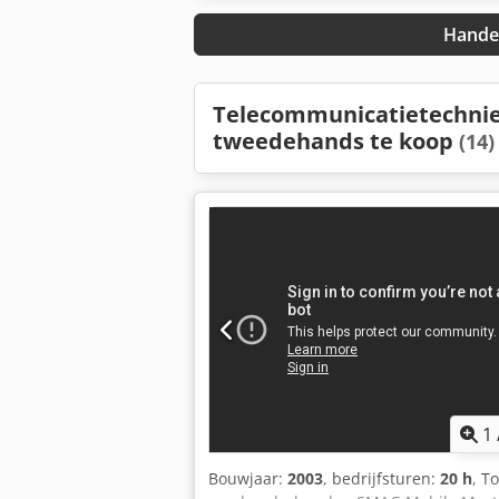
Handel
Telecommunicatietechni
tweedehands te koop
(14)
1
Bouwjaar:
2003
, bedrijfsturen:
20 h
, T