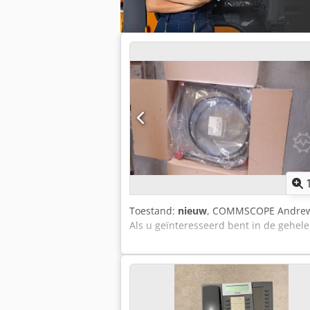
Toestand:
nieuw
, COMMSCOPE Andrew Ju
Als u geïnteresseerd bent in de gehel