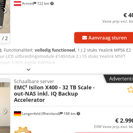
Arnreit
722 km
€ 4
Vaste prijs excl. b
Vraag
Aanvraag sturen
1
/
2
)
, Functionaliteit:
volledig functioneel
, 1.) 2 stuks Yealink MP56 E2
eur-LCD uitbreidingsmodule €140/stuk 2.) 15 stuks Yealink MSFT
sxxn S Njfx Aqlskr €40/stuk
Advertenti
Schaalbare server
EMC² Isilon X400 - 32 TB Scale
-
out-NAS inkl. IQ Backup
Accelerator
Langenfeld (Rheinland)
188 km
€ 2.99
EXW Vaste prijs excl. b