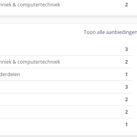
hniek & computertechniek
2
Toon alle aanbiedinge
3
hniek & computertechniek
2
derdelen
1
3
2
2
1