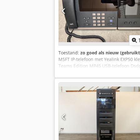
Toestand:
zo goed als nieuw (gebruikt
MSFT IP-telefoon met Yealink EXP50 kl
Teams Edition MP45 USB-telefoon Dsdp