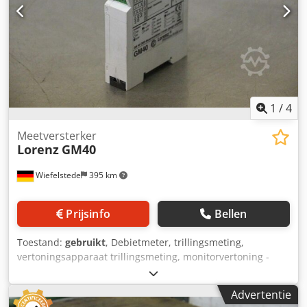
1
/
4
Meetversterker
Lorenz
GM40
Wiefelstede
395 km
Prijsinfo
Bellen
Toestand:
gebruikt
, Debietmeter, trillingsmeting,
vertoningsapparaat trillingsmeting, monitorvertoning -
Fabrikant: Lorenz, meetversterker -Type: GM40 Crsdsf
Tdtrepfx Adpof -Prijs: per stuk -Aantal: 5 stuk -Afmetingen:
Advertentie
75/20/H110 mm -Gewicht: 0,1 kg/stuk