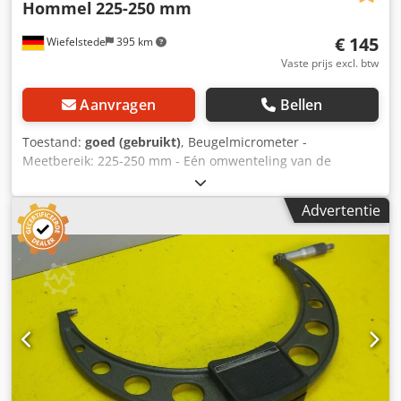
Hommel
225-250 mm
€ 145
Wiefelstede
395 km
Vaste prijs excl. btw
Aanvragen
Bellen
Toestand:
goed (gebruikt)
, Beugelmicrometer -
Meetbereik: 225-250 mm - Eén omwenteling van de
trommel komt overeen met: 0,5 mm - Met
vergrendelingsinrichting - Meetkracht: ratel -
Advertentie
Handbescherming Crsdpfx Adjb A I H Aepef - Aantal: ook
andere maten beschikbaar - Gewicht: 2,5 kg