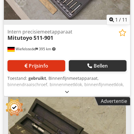
1
/
11
Intern precisiemeetapparaat
Mitutoyo
511-901
Wiefelstede
395 km
Prijsinfo
Bellen
Toestand:
gebruikt
, Binnenfijnmeetapparaat,
binnendraaischroef, binnenmeetklok, binnenfijnmeetklok,
binnenmeetschroeven, micrometerschroef,
binnendiameter, binnenfijnmeetapparaat, cilindermaat,
Advertentie
Cjdpfx Adel Ha R Hepjrf -Oplevering: in de huidige staat
zoals bezichtigd -Conditie: niet compleet, zie foto's -
Meetbereik: -150 mm -Afmetingen: 280/450/H60 mm -
Gewicht: 2 kg