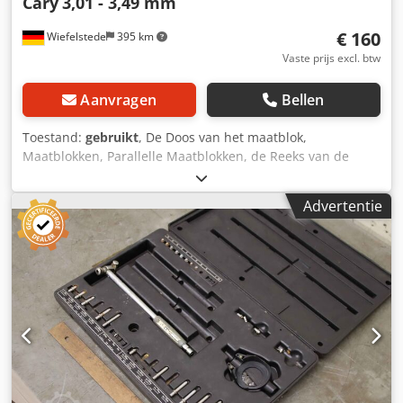
Cary
3,01 - 3,49 mm
€ 160
Wiefelstede
395 km
Vaste prijs excl. btw
Aanvragen
Bellen
Toestand:
gebruikt
, De Doos van het maatblok,
Maatblokken, Parallelle Maatblokken, de Reeks van de
Testspeld, Testspelden, Maatspeld Crodpfxsg T I Nhe
Adpsf -Fabrikant: Cary, plugmaat Testpinset: 3.01 - 3.49
Advertentie
mm -inhoud/nominale afmetingen: zie foto's -afmeting
doos: 135/85/H60 mm -Gewicht: 0,3 kg