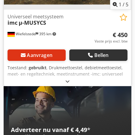
1
/
5
Universeel meetsysteem
imc
µ-MUSYCS
€ 450
Wiefelstede
395 km
Vaste prijs excl. btw
Aanvragen
Bellen
Toestand:
gebruikt
, Drukmeettoestel, debietmeettoestel,
meet- en regeltechniek, meetinstrument -imc: universeel
meetapparaat µ-MUSYCS -Voltage: 110 - 230 V AC/DC
Cedpfx Ajfkpifedperf -Afmetingen: 330/345/H145 mm -
Gewicht: 6,4 kg
Adverteer nu vanaf € 4,49
*