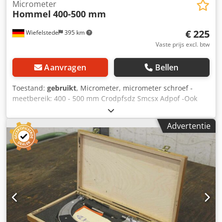
Micrometer
Hommel
400-500 mm
€ 225
Wiefelstede
395 km
Vaste prijs excl. btw
Aanvragen
Bellen
Toestand:
gebruikt
, Micrometer, micrometer schroef -
meetbereik: 400 - 500 mm Crodpfsdz Smcsx Adpof -Ook
andere maten: beschikbaar -gewicht: 8,7 kg
Advertentie