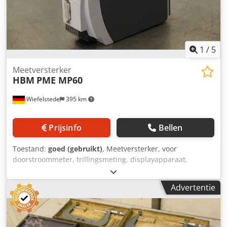
1
/
5
Meetversterker
HBM
PME MP60
Wiefelstede
395 km
Prijsinfo
Bellen
Toestand:
goed (gebruikt)
, Meetversterker, voor
doorstroommeter, trillingsmeting, displayapparaat,
trillingsmeting, monitordisplay -Fabrikant: HBM,
industriële meetversterker -Type: PME MP60 -Aantal: 2
Advertentie
meetversterkers beschikbaar -Prijs: per stuk Crjdpof H
Hyijfx Adpef -Afmetingen: 160/60/H145 mm -Gewicht: 0,9
kg