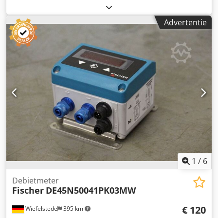
meetvlakken - Meetbereik: 25-200 mm - Eén omwenteling
van de trommel komt overeen met: 0,5 mm - Met
Advertentie
vergrendelingsvoorziening Cjdjb A Sx Ujpfx Adperf - Grote
meetvlakken - Meetkracht: ratel - Inclusief etui - Instelmaat
- Handbescherming - Sleutel - Ook andere maten
beschikbaar - Gewicht: 5 kg
1
/
6
Debietmeter
Fischer
DE45N50041PK03MW
€ 120
Wiefelstede
395 km