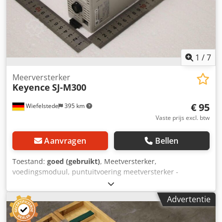
1
/
7
Meerversterker
Keyence
SJ-M300
€ 95
Wiefelstede
395 km
Vaste prijs excl. btw
Aanvragen
Bellen
Toestand:
goed (gebruikt)
, Meetversterker,
voedingsmoduul, puntuitvoering meetversterker -
Fabrikant: Keyence, meetversterker puntuitvoering -Type:
SJ-M300 -Afmetingen: 130/50/H75 mm -Gewicht: 0,2 kg
Advertentie
Crodex S Evzopfx Adpef