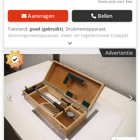
Vaste prijs excl. btw
Aanvragen
Bellen
Toestand:
goed (gebruikt)
, Drukmeetapparaat,
stromingsmeetapparaat, meet- en regeltechniek Crjdpjdz
Aq Tsfx Adpof -fabrikant: Fischer Mess- und Regeltechnik -
Type: DE45N50041PK03MW -Aantal: 4x meetapparatuur
Advertentie
beschikbaar -Prijs: per stuk -Maten: 90/100/H70 mm -
gewicht: 0,3 kg