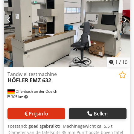
1
/
10
Tandwiel testmachine
HÖFLER
EMZ 632
Offenbach an der Queich
305 km
Prijsinfo
Bellen
Toestand:
goed (gebruikt)
, Machinegewicht ca. 5,5 t
Diameter van de tafelspits 35 mm Punthoogte boven tafel