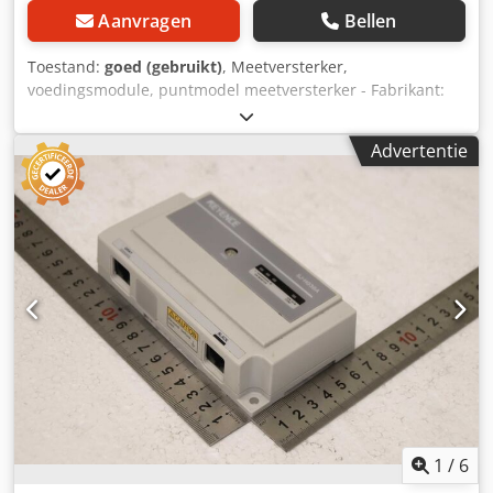
Aanvragen
Bellen
Toestand:
goed (gebruikt)
, Meetversterker,
voedingsmodule, puntmodel meetversterker - Fabrikant:
Keyence, puntmodel meetversterker - Type: SJ-M300 -
Ontladingsstaaf: Type SJ-M030G - Aantal: 3x
Advertentie
meetversterker beschikbaar Crjdpfx Asxv Sf Uedpof - Prijs:
per stuk - Transportafmetingen: 250/180/H80 mm -
Gewicht: 0,9 kg/stuk.
1
/
6