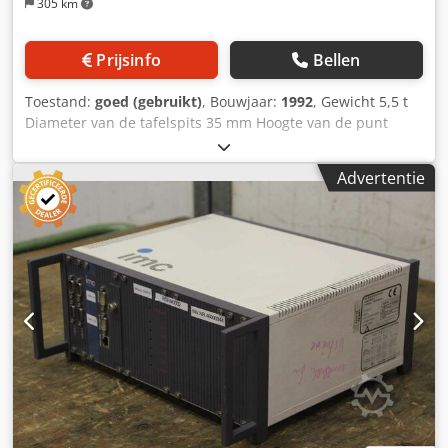
305 km
Prijsinfo
Bellen
Toestand:
goed (gebruikt)
, Bouwjaar:
1992
, Gewicht 5,5 t
Diameter van de tafelspits 35 mm Hoogte van de punt
boven de tafel 75 mm Diameter van de tegenpunt 50 mm
Slag van de tegenpunt 40 mm Cjdpfozidz Isx Adperf Min.
Advertentie
afstand tussen de punten 20 mm Meethoogte boven tafel
min. 50 mm Meethoogte boven tafel max. 800 mm
Tafeldiameter 500 mm Grondcirkeldiameter 0 - 1000 mm
Max. walsweg ±115 mm Max. werkstukgewicht 2000 kg X-as
230 mm Y-as 530 mm Z-as 750 mm Max. werkstukdiameter
1000 mm Software bij nieuwe PC WIN11 Kegelwielsoftware
indien gewenst alleen bij Metrotek-installatie Aanvullende
informatie: - Machine gekalibreerd volgens DAKKS op 19-
11-2017