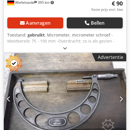
€ 90
Wiefelstede
395 km
Vaste prijs excl. btw
Aanvragen
Bellen
Toestand:
gebruikt
, Micrometer, micrometer schroef -
Meetbereik: 75 - 100 mm -Overdracht: zo is als gezien -
Accessoires: ontbreekt, zie foto -andere maten:
beschikbaar -Afmetingen doos: 265/145/H30 mm -Totaal
Advertentie
gewicht: 0,7 kg Crsdpfsfn Am Tsx Adpjf