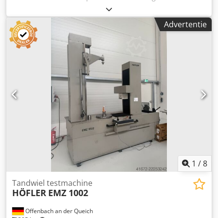
75 mm Diameter van de tegenhouderpunt 50 mm Slag van
de tegenhouderpunt 40 mm Minimale afstand tussen de
Advertentie
toppen 20 mm Meethoogte boven tafel min. 50 mm
Meethoogte boven tafel max. 550 mm Crodpfx Adezidz
Uopsf Tafeldiameter 260 mm Steekcirkeldiameter 0 - 630
mm Max. walsweg +- 115 mm Max. werkstukgewicht 300 kg
X-as 230 mm Y-as 370 mm Z-as 500 mm Max.
werkstukdiameter 630 mm Software bij nieuwe PC WIN11
Kegelwielsoftware indien gewenst alleen op Metrotek-
installatie Aanvullende informatie: - Machine gekalibreerd
volgens DAkkS op 19-11-2017
1
/
8
Tandwiel testmachine
HÖFLER
EMZ 1002
Offenbach an der Queich