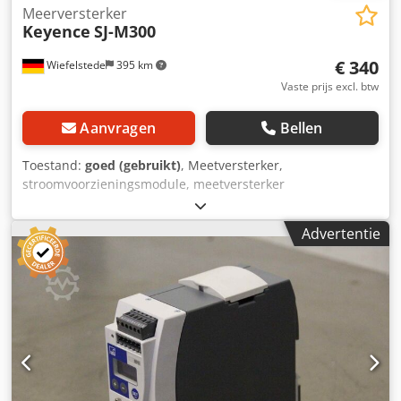
Meerversterker
Keyence
SJ-M300
€ 340
Wiefelstede
395 km
Vaste prijs excl. btw
Aanvragen
Bellen
Toestand:
goed (gebruikt)
, Meetversterker,
stroomvoorzieningsmodule, meetversterker
puntuitvoering, stabilisator, statische eliminator, statische
oplading eliminator Crjdpfx Aeyhbr Nedpof - Fabrikant:
Advertentie
Keyence, statische eliminator stabilisator - Type: SJ-M300 -
Afmetingen: 130/70/H35 mm - Gewicht: 0,1 kg