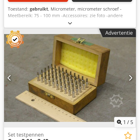
Toestand:
gebruikt
, Micrometer, micrometer schroef -
Meetbereik: 75 - 100 mm -Accessoires: zie foto -andere
maten: beschikbaar -Afmetingen doos: 265/125/H25 mm -
Totaal gewicht: 0,8 kg Cjdpfx Adofn Am Uopjrf
Advertentie
1
/
5
Set testpennen