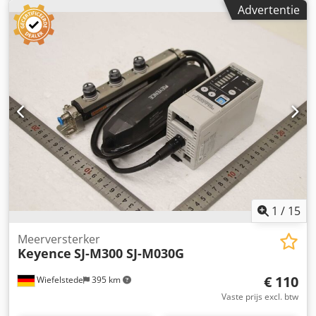
binnendiameter-meetinstrument,
Advertentie
binnennauwkeurigheidsmeter, cilindermaat - Meetbereik:
35-50 mm - Meetbereik: 50-70 mm - Meetbereik: 70-100
mm - Meetbereik: 100-145 mm - Eén omwenteling van de
trommel komt overeen met: 0,5 mm - Met
vergrendelingsinrichting Cjdpsb A Sx Sofx Adpjrf - Inclusief
etui - Gewicht: 0,8 kg
1
/
15
Meerversterker
Keyence
SJ-M300 SJ-M030G
€ 110
Wiefelstede
395 km
Vaste prijs excl. btw