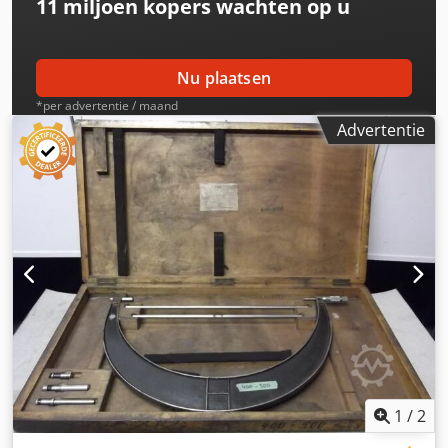
11 miljoen kopers
wachten op u
Nu plaatsen
*per advertentie / maand
Advertentie
1
/
2