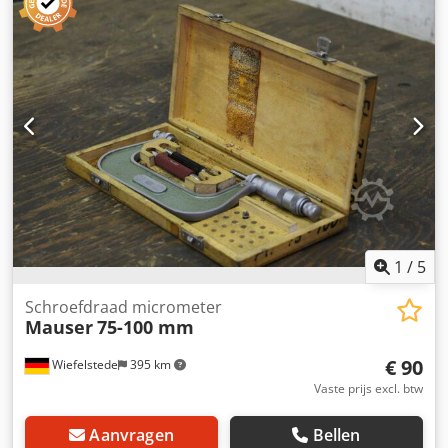
1
/
5
Schroefdraad micrometer
Mauser
75-100 mm
€ 90
Wiefelstede
395 km
Vaste prijs excl. btw
Aanvragen
Bellen