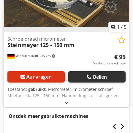
1
/
5
Schroefdraad micrometer
Steinmeyer
125 - 150 mm
€ 95
Wiefelstede
395 km
Vaste prijs excl. btw
Aanvragen
Bellen
Toestand:
gebruikt
, Micrometer, micrometer schroef -
Meetbereik: 125 - 150 mm -Handleiding: zo is als gezien -
Accessoires: ontbreekt, zie foto -andere maten:
beschikbaar -Afmetingen doos: 330/180/H30 mm -gewicht:
1.1 kg Cjdefn Am Ropfx Adpjrf
Ontdek meer gebruikte machines