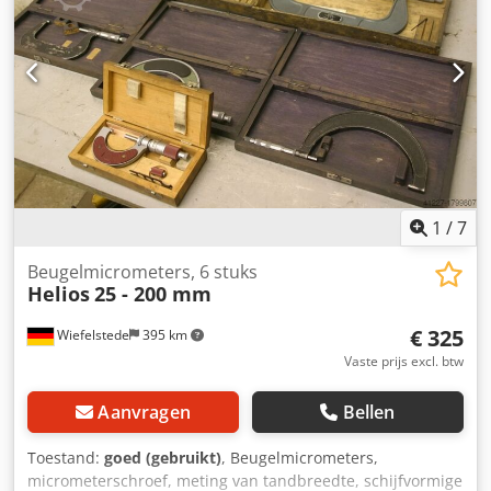
1
/
7
Beugelmicrometers, 6 stuks
Helios
25 - 200 mm
€ 325
Wiefelstede
395 km
Vaste prijs excl. btw
Aanvragen
Bellen
Toestand:
goed (gebruikt)
, Beugelmicrometers,
micrometerschroef, meting van tandbreedte, schijfvormige