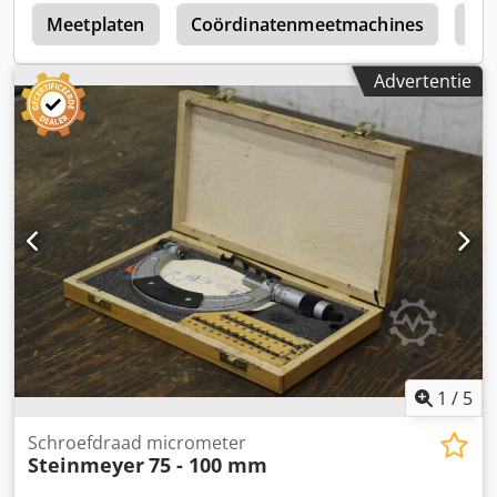
Meetplaten
Coördinatenmeetmachines
Hb
Advertentie
1
/
5
Schroefdraad micrometer
Steinmeyer
75 - 100 mm