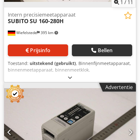
1
/
11
Intern precisiemeetapparaat
SUBITO
SU 160-280H
Wiefelstede
395 km
Prijsinfo
Bellen
Toestand:
uitstekend (gebruikt)
, Binnenfijnmeetapparaat,
binnenmeetapparaat, binnenmeetklok,
binnenfijnmeetklok, binnenmeetschroeven,
micrometerschroef, binnendiameter,
Advertentie
binnenfijnmeetapparaat, cilindermaat. Crodjy Rtluepfx
Adpsf -Meetbereik: 160-295 mm -Afmetingen:
200/485/H135 mm -Gewicht: 4 kg