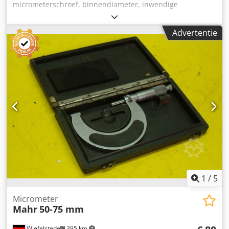
micrometerschroef, binnendiameter, inwendige
micrometer, cilindermaat, Crsdpfx Ael Ha R Redpjf -
meetbereik: 35-60 mm -afmetingen: 115/450/H60 mm -
Advertentie
gewicht 1,6 kg
1
/
5
Micrometer
Mahr
50-75 mm
Wiefelstede
395 km