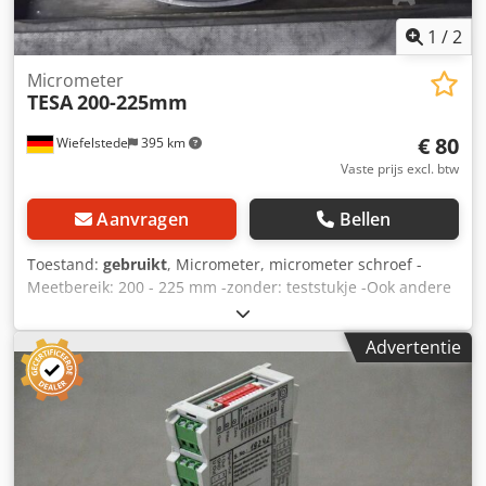
1
/
2
Micrometer
TESA
200-225mm
€ 80
Wiefelstede
395 km
Vaste prijs excl. btw
Aanvragen
Bellen
Toestand:
gebruikt
, Micrometer, micrometer schroef -
Meetbereik: 200 - 225 mm -zonder: teststukje -Ook andere
maten: beschikbaar -gewicht: 1,4 kg Cedpfsdz Smfjx Adpjrf
Advertentie