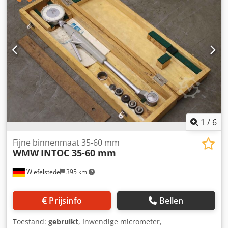
1
/
6
Fijne binnenmaat 35-60 mm
WMW
INTOC 35-60 mm
Wiefelstede
395 km
Prijsinfo
Bellen
Toestand:
gebruikt
, Inwendige micrometer,