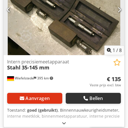
1
/
8
Intern precisiemeetapparaat
Stahl
35-145 mm
€ 135
Wiefelstede
395 km
Vaste prijs excl. btw
Aanvragen
Bellen
Toestand:
goed (gebruikt)
, Binnennauwkeurigheidsmeter,
interne meetklok, binnenmeetapparatuur, interne precisie
meetklok, binnenmeetschroeven, micrometerschroef,