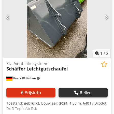
1
/
2
Stal/ventilatiesysteem
Schäffer
Leichtgutschaufel
Kassel
364 km
Prijsinfo
Bellen
Toestand:
gebruikt
, Bouwjaar:
2024
, 1,30 m, 640 l / Dcodot
Dx R Tepfx Ab Rsk