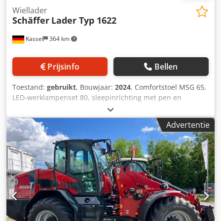
Wiellader
Schäffer
Lader Typ 1622
Kassel
364 km
Prijsinfo
Bellen
Toestand:
gebruikt
, Bouwjaar:
2024
, Comfortstoel MSG 65,
LED-werklampenset 80, sleepinrichting met pen en
sjorogen, standaardbanden 23x8.50-12 AS, ET 60
aanbouwframe / yard loader-werktuigopname type SWH
Advertentie
hydraulische lichtgoedschep mini, hoekig 0,90 m, 315 l met
bestuurdersbeschermdak K Dcodpfx Astt Ap Teb Rek