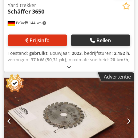
Yard trekker
Schäffer
3650
Prüm
144 km
Prijsinfo
Bellen
Toestand:
gebruikt
, Bouwjaar:
2023
, bedrijfsturen:
2.152 h
,
vermogen:
37 kW (50,31 pk)
, maximale snelheid:
20 km/h
,
Bedrijfstijden: 2152; voorzien van ROPS-
beschermingsbeugel voor de bestuurder; Kubota-
Advertentie
dieselmotor D1803-CR-T; 37 kW = 50 pk; achtergewicht-
eindplaat; snelle versnelling 20 km/u; hydraulische
gereedschapsvergrendeling; veiligheidssysteem; speciale
uitrusting; achteras met verbrede spatborden;
ballastgewicht 100 kg; banden 15.0/55-17 AS, 6-gaats, ET
-45; tandwielpomp, versterkt, 19 ccm (vereist een 37 kW-
motor); set werklampen, LED, 800 lumen (2x voor en 1x
achter); opnameframe, Euro-W; hydraulische
vergrendeling; sleepinrichting met bout en sjorogen;
opslaglocatie: HIS Hanau. Dcodpfx Absxmrvuo Rek