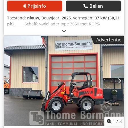
Prijsinfo
Bellen
Toestand:
nieuw
, Bouwjaar:
2025
, vermogen:
37 kW (50,31
pk)
, _____Schäffer-wiellader type 3650 met ROPS-
beschermingsbeugel voor de bestuurder Kubota-
dieselmotor D1803-CR-T3 Vermogen: 37 kW = 50 pk
Advertentie
Achtergewichtplaat Snelgang 20 km/u Hydraulische
gereedschapsvergrendeling Terugvalbeveiligingssysteem
Inclusief handleiding Dcsdpfxex Evdvo Ab Rjk Speciale
uitrusting: Koffer-gewicht 100 kg Hydraulische
aansluitingen met stekkerverbindingen
Verlichtingsinstallatie TÜV-goedkeuringsrapport voor
werkmachines (zelfrijdend < 25 km/u)
(Verlichtingsinstallatie conform StVZO vereist) Set
werklampen LED 800 lumen (2x voor en 1x achter)
Trekhaak met bout en bevestigingsogen Banden 15.0/55-17
AS, 6-gaats, ET -45 Opnameframe Euro-WS, hydraulische
vergrendeling Locatie: null
1
/
3