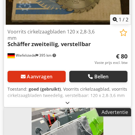
1
/
2
Voorrits cirkelzaagbladen 120 x 2,8-3,6
mm
Schäffer
zweiteilig, verstellbar
€ 80
Wiefelstede
395 km
Vaste prijs excl. btw
Aanvragen
Bellen
Toestand:
goed (gebruikt)
, Voorrits cirkelzaagblad, voorrits
cirkelzaagbladen tweedelig, verstelbaar: 120 x 2,8-3,6 mm
voor: voorritsen van plaatmateriaal, laminaat, ... Dcedpfx
Abob D I Dzj Rsk met hardmetalen inzet gewicht: 0,3 kg
Advertentie