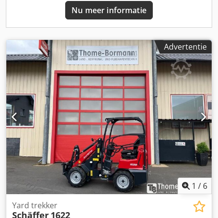
Nu meer informatie
Advertentie
1
/
6
Yard trekker
Schäffer
1622