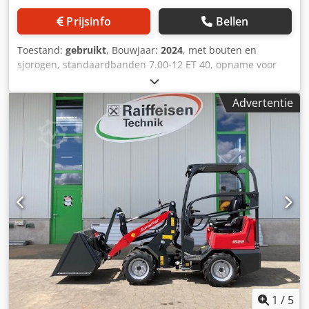
Prijsinfo
Bellen
Toestand:
gebruikt
, Bouwjaar:
2024
, met bouten en
sjorogen, standaardbanden 7.00-12 ET 40, opname voor
Hoflader-WS SWH / type SWH, hydraulische vergrendeling
dubbelwerkend met ROPS-veiligheidsdak, Kubota
Advertentie
dieselmotor / D1105, hydraulische werktuigvergrendeling,
contragewicht 73 kg, LED werklamp / achteraan
Dcodpstpgr Ijfx Ab Rjk
1
/
5