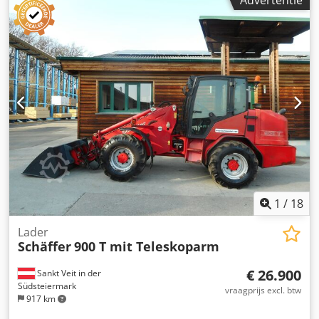
Advertentie
Standaardbanden 31x15.5-15 Hoflader-WS opname / SWH
lichtmateriaalschep 1 Dodpfettv Iuex Ab Rjck
1
/
18
Lader
Schäffer
900 T mit Teleskoparm
€ 26.900
Sankt Veit in der
Südsteiermark
vraagprijs excl. btw
917 km