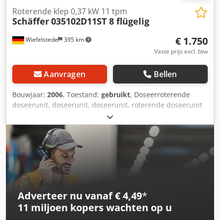
Roterende klep 0,37 kW 11 tpm
Schäffer
035102D11ST 8 flügelig
€ 1.750
Wiefelstede
395 km
Vaste prijs excl. btw
Aanvragen
Bellen
Bouwjaar:
2006
, Toestand:
gebruikt
, Doseerroterende
doseerunit, doseerunit, doseerunit, roterende doseerunit
voor schroeftransporteur, schroeftransporteur,
transportband, transporttechniek, buisvormige
schroeftransporteur -Fabrikant: Schäffer, draaiklep type
035102D11ST met aandrijving -Aandrijfmotor: SEW-
Eurodrive 0,37 kW -Toerental: 1380 / 11 rpm -
Toevoeropening: 200 x 200 mm -Inlaatopening: 200 x 200
mm Dcedpjl A Azkjfx Ab Rok -Totale afmetingen:
1120/300/H300 mm -Gewicht: 117 kg
Adverteer nu vanaf € 4,49
*
11 miljoen kopers
wachten op u