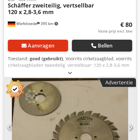
Schäffer
zweiteilig, vertsellbar
120 x 2,8-3,6 mm
€ 80
Wiefelstede
395 km
Vaste prijs excl. btw
Aanvragen
Bellen
Toestand:
goed (gebruikt)
, Voorrits cirkelzaagblad, voorrits
cirkelzaagbladen tweedelig, verstelbaar: 120 x 2,8-3,6 mm
voor het voorritsen van plaatmaterialen, laminaat, ...
voorzien van hardmetalen tanden Dodpfx Aob D I Diob
Advertentie
Reck gewicht: 0,3 kg