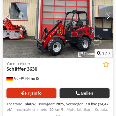
1
/
7
Yard trekker
Schäffer
3630
Prüm
144 km
Prijsinfo
Bellen
Toestand:
nieuw
, Bouwjaar:
2025
, vermogen:
18 kW (24,47
pk)
, maximale snelheid:
20 km/h
, Motorfabrikant: Kubota,
motortype: diesel. Schäffer-wiellader type 3630 met ROPS-