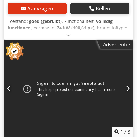
Aanvragen
Bellen
Toestand:
goed (gebruikt)
, Functionaliteit:
volledig
functioneel
, vermogen:
74 kW (100,61 pk)
, brandstoftype:
diesel
, leeggewicht:
6.000 kg
, Bouwjaar:
2007
,
bedrijfsturen:
7.768 h
, Uitrusting:
Advertentie
aanhangwagenkoppeling, cabine, extra koplampen,
vierwielaandrijving
, Wiellader SCHÄFFER 900 T met
telescooparm Bouwjaar: 2007 Volgens teller: 7.768 uur
Eigen gewicht ca. 6 ton 2-traps hydrostaat, 35 km/u 74 kW
Deutz motor Hefhoogte 5,25 meter Hefvermogen 3,8 ton -
NIEUWE SCHUURBAK - hydraulische snelwissel - alle extra
hydraulische functies - TELESCOOPARM - Cabine met
verwarming, airco en radio - Verlichtingsinstallatie -
Joystickbediening - Direct inzetbaar Dsdpeyrtizsfx Ab Rjck -
Originele lak Verkoopprijs: € 26.900,-- netto Ook voordelige
bezorging mogelijk!
1
/
8