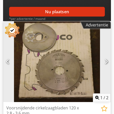
Nu plaatsen
*per advertentie / maand
Advertentie
1
/
2
Voorsnijdende cirkelzaagbladen 120 x
2,8 - 3,6 mm