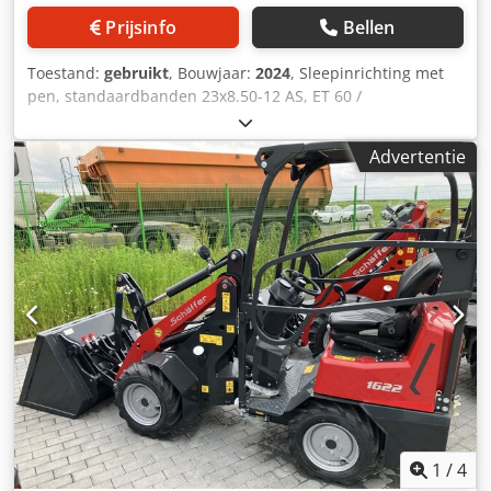
Prijsinfo
Bellen
Toestand:
gebruikt
, Bouwjaar:
2024
, Sleepinrichting met
pen, standaardbanden 23x8.50-12 AS, ET 60 /
aanbouwframe voor wiellader-WS type SWH, hydraulische
lichtgoedbak mini, rechthoekig 0,90 m / 315 l met
Advertentie
bestuurdersbeschermdak, Kubota dieselmotor D902 16,2
kW = 22 pk, First Edition uitrusting. Dcsdpfx Astvf Rasb Rsk
1
/
4