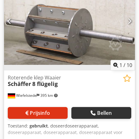
1
/
10
Roterende klep Waaier
Schäffer
8 flügelig
Wiefelstede
395 km
Prijsinfo
Bellen
Toestand:
gebruikt
, doseerdoseerapparaat,
doseerapparaat, doseerapparaat, doseerapparaat voor
schroeftransporteur, schroeftransporteur, transportband,