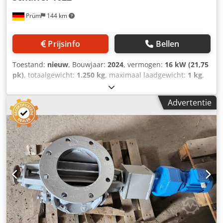
Prüm
144 km
Prijsinfo
Bellen
Toestand:
nieuw
, Bouwjaar:
2024
, vermogen:
16 kW (21,75
pk)
, totaalgewicht:
1.250 kg
, maximaal laadgewicht:
1 kg
,
bedrijfsklaar gewicht:
1.250 kg
, _____Schäffer-wiellader,
type 1622, met bestuurdersbeschermingsdak, Kubota-
Advertentie
dieselmotor D902, 16,2 kW = 22 pk, hydrostatische
vierwielaandrijving met bedieningspedaal, banden
23x8.50-12 AS, ET+60, originele Schäffer-assen,
gecombineerde oliekoeler, trommelrem als parkeerrem,
onderhoudsvrij scharnierende pendelas,
veiligheidssysteem (bestuurdersbeschermingsdak), led-
werkverlichting: 2 voor, 1 achter, parallelgeleiding, extra
hydraulisch ventiel, mechanische bediening,
werkhydrauliek 28 l/min, verstelbare stuurkolom,
draaiurenteller, tank- en temperatuurmeter, mechanische
handgashendel, stoelcontactschakelaar, snelwisselframe
SWH met hydraulische vergrendeling, speciale uitrusting,