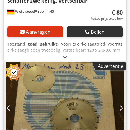
Schäffer
zweiteilig, vertsellbar
€ 80
Wiefelstede
395 km
Vaste prijs excl. btw
Aanvragen
Bellen
Toestand:
goed (gebruikt)
, Voorrits cirkelzaagblad, voorrits
cirkelzaagbladen tweedelig, verstelbaar: 120 x 2,8-3,6 mm
voor het voorritsen van plaatmaterialen, laminaat, ...
voorzien van hardmetalen tanden gewicht: 0,3 kg Dsdpfsb
Advertentie
D I A Hex Ab Rock