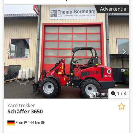
beschermingsframe voor de bestuurder. Kubota-
Advertentie
dieselmotor D1703M-DI, 18 kW = 25 pk. Achtergewicht-
eindplaat, hydraulische gereedschapsvergrendeling,
steunsysteem, hydraulische snelgang 20 km/u. Inclusief
bedieningshandleiding. Extra uitrusting: Koffergewicht 95
kg. Hydraulische aansluitingen, uitgevoerd als
steekkoppelingen. Voorbereiding voor
verlichtingsinstallatie – compleet. Stuurkolom voor
verlichting. Dedpfxszp Anaj Ab Reck Kabels naar achteren
voor achterlichten. Werklampenset LED, 800 lumen (2x
voor en 1x achter). Trekhaak met bout en spanogen.
Standaardbanden: 10.0/75-15.3 AS ET -40. Opnameframe
Euro-WS. Hydraulische vergrendeling. Locatie: null.
1
/
4
Yard trekker
Schäffer
3650
Prüm
144 km