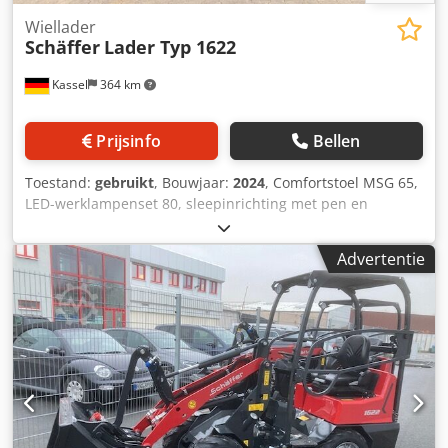
Wiellader
Schäffer
Lader Typ 1622
Kassel
364 km
Prijsinfo
Bellen
Toestand:
gebruikt
, Bouwjaar:
2024
, Comfortstoel MSG 65,
LED-werklampenset 80, sleepinrichting met pen en
sjorogen, standaardbanden 23x8.50-12 AS, ET 60
aanbouwframe / yard loader-werktuigopname type SWH
Advertentie
hydraulische lichtgoedschep mini, hoekig 0,90 m, 315 l met
bestuurdersbeschermdak K Dodpfstvf Rdex Ab Rsck