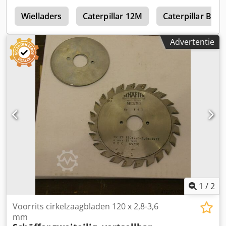
S
Wielladers
Caterpillar 12M
Caterpillar Bull
Advertentie
1
/
2
Voorrits cirkelzaagbladen 120 x 2,8-3,6
mm