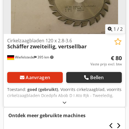
1
/
2
Cirkelzaagbladen 120 x 2.8-3.6
Schäffer
zweiteilig, vertsellbar
€ 80
Wiefelstede
395 km
Vaste prijs excl. btw
Aanvragen
Bellen
Toestand:
goed (gebruikt)
, Voorrits cirkelzaagblad, voorrits
cirkelzaagbladen Dcedpfx Abob D I Ato Rjk - Tweeledig,
verstelbaar: 120 x 2,8-3,6 mm - Voor het voorritsen van
plaatmaterialen, laminaten, ... - Met hardmetaal bezet -
Gewicht: 0,3 kg
Ontdek meer gebruikte machines