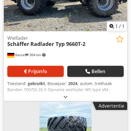
1
/
1
Wiellader
Schäffer
Radlader Typ 9660T-2
Kassel
364 km
Prijsinfo
Bellen
Toestand:
gebruikt
, Bouwjaar:
2024
, autom. trekhaak
Banden 700/50-26.5 Opname wiellader WS type VM-
opname voor 9660 T / Ombouwonderdelen vreemde
apparaten Deutz-motor 204 pk SDCT-transmissie 40 km/u /
Advertentie
Rijpedaalregeling incl. handgas vergrendelingspositie
elektrisch voor extra regelventiel / Centrale
smeerinstallatie Djdpfx Ajt Dxnrsb Rsck