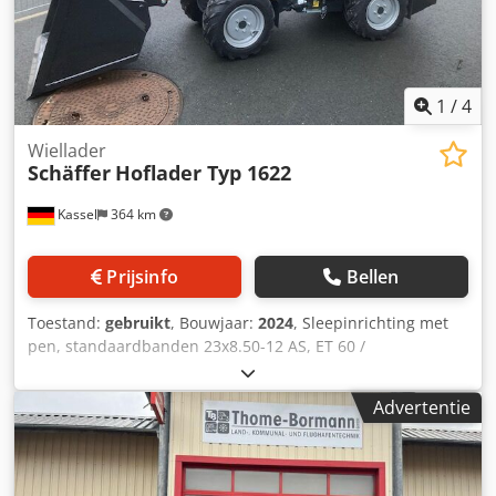
1
/
4
Wiellader
Schäffer
Hoflader Typ 1622
Kassel
364 km
Prijsinfo
Bellen
Toestand:
gebruikt
, Bouwjaar:
2024
, Sleepinrichting met
pen, standaardbanden 23x8.50-12 AS, ET 60 /
aanbouwframe voor wiellader-WS type SWH, hydraulische
lichtgoedbak mini, rechthoekig 0,90 m / 315 l met
Advertentie
bestuurdersbeschermdak, Kubota dieselmotor D902 16,2
kW = 22 pk, First Edition uitrusting. Djdpfx Aorxr N Ueb
Rsck