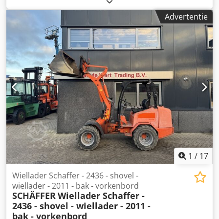
transporttechniek, buisvormige schroeftransporteur
Advertentie
Dcedol A Azcjpfx Ab Rjk -Schoepenwiel: voor
doseerschroef, 8-bladig -Vleugelwiel: Ø 200 x 220 mm,
afmetingen zie foto's -afmeting totaal: 625/200/H200 mm -
Gewicht: 12,1 kg
1
/
17
Wiellader Schaffer - 2436 - shovel -
wiellader - 2011 - bak - vorkenbord
SCHÄFFER
Wiellader Schaffer -
2436 - shovel - wiellader - 2011 -
bak - vorkenbord