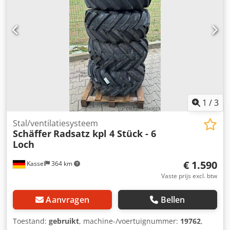
1
/
3
Stal/ventilatiesysteem
Schäffer
Radsatz kpl 4 Stück - 6
Loch
€ 1.590
Kassel
364 km
Vaste prijs excl. btw
Aanvragen
Bellen
Toestand:
gebruikt
, machine-/voertuignummer:
19762
,