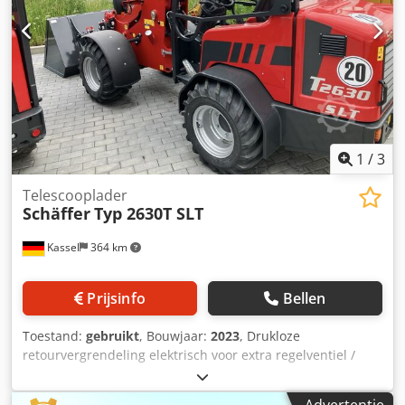
1
/
3
Telescooplader
Schäffer
Typ 2630T SLT
Kassel
364 km
Prijsinfo
Bellen
Toestand:
gebruikt
, Bouwjaar:
2023
, Drukloze
retourvergrendeling elektrisch voor extra regelventiel /
Extra regelventiel elektrisch bedienbaar via joystick
Verlichtingsinstallatie / LED werklampen achter