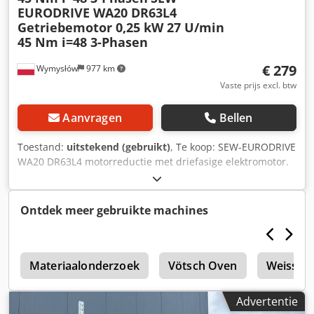
EURODRIVE WA20 DR63L4
Getriebemotor 0,25 kW 27 U/min
45 Nm i=48 3-Phasen
€ 279
Wymysłów
977 km
Vaste prijs excl. btw
Aanvragen
Bellen
Toestand:
uitstekend (gebruikt)
, Te koop: SEW-EURODRIVE
WA20 DR63L4 motorreductie met driefasige elektromotor.
Dodpeznuqqjfx Ahysck Het apparaat is volledig
functioneel, getest en klaar voor gebruik. De technische en
visuele staat is goed. Er zijn normale gebruikssporen
Ontdek meer gebruikte machines
zichtbaar, passend bij het gebruik. Dankzij de robuuste
constructie is deze motorreductie uitermate geschikt voor
aandrijvingen van transportbanden, doseerapparaten,
0
productiemachines en andere industriële apparaten.
Materiaalonderzoek
Vötsch Oven
Weiss W
Technische gegevens: Fabrikant: SEW-EURODRIVE Type
reductie: WA20 Type motor: DR63L4 Vermogen: 0,25 kW
Advertentie
Voeding: 3×220–240 V Δ / 380–415 V Y, 50 Hz