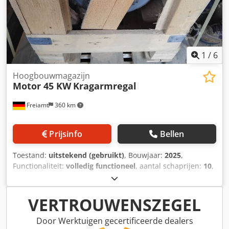
1
/
6
Hoogbouwmagazijn
Motor 45 KW
Kragarmregal
Freiamt
360 km
Prijsinfo
Bellen
Toestand:
uitstekend (gebruikt)
, Bouwjaar:
2025
,
Functionaliteit:
volledig functioneel
, aantal schaprijen:
10
,
Door de sluiting van onze zagerij hebben wij diverse
machines en accessoires te koop (zie foto's). Bij interesse
kunt u contact met ons opnemen. -Motor 45kW voor
VERTROUWENSZEGEL
hakselaar Dodjyi Erpjpfx Ahyeck -Dubbelzijdig
draagarmrek, 15 m lang
Door Werktuigen gecertificeerde dealers