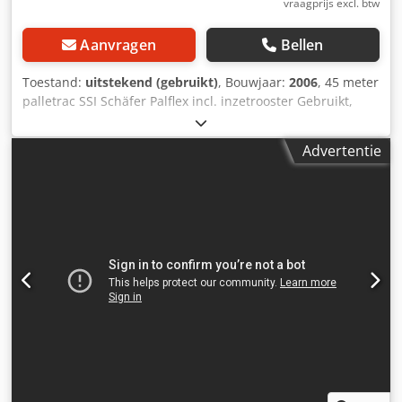
vraagprijs excl. btw
Aanvragen
Bellen
Toestand:
uitstekend (gebruikt)
, Bouwjaar:
2006
, 45 meter
palletrac SSI Schäfer Palflex incl. inzetrooster Gebruikt,
goede staat, zie foto's Bouwjaar 2006 Hoogte ca. 6,5 m
Diepte 120 cm Veldlast 12000 kg Frame verzinkt
Advertentie
Draagbalken rood Inzetrooster inclusief! 2 stuks rooster
per 2,7 meter draagbalklengte Onderhandelbare prijs: €
7.490,-- netto af magazijn Dcsdpfx Ajkx E Ryshysk
Aanbieding bestaat uit: + 17 st. frames voorgemonteerd,
diepte 120 cm, hoogte ca. 6,5 m + 96 st. draagbalken,
lengte 2,7 m, 1500 kg belastbaarheid per vak bij
gelijkmatig verdeelde last + 192 st. inhaakveiligingen + 96
st. inzetroosters verzinkt voor 48 niveaus van 2,7 meter
draagbalklengte + 68 st. betonnen ankers
Belastingsborden Product is op voorraad. Transport en
montage op aanvraag mogelijk. Bezichtiging op afspraak
mogelijk. Meer informatie op aanvraag. Altijd meer dan
5000 meter palletrac op voorraad van verschillende