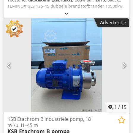
TEMINOX GLS 125-45 dubbele brandstofbrander 10500kw,
olie + gas. Bouwjaar 2013. Dcsdovrkcnepfx Ahyjk
Advertentie
1
/
15
KSB Etachrom B industriële pomp, 18
m³/u, H=45 m
KSB Etachrom B pompa