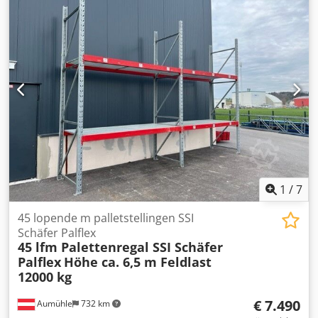
Motortoerental: 1300 tpm Uitgaand toerental: 27 tpm
Overbrengingsverhouding: i = 48,00 Uitgaand koppel: 45
Nm Beschermingsgraad: IP54 Isolatieklasse: B
Bedrijfsmodus: S1 Gewicht: 8,8 kg
1
/
7
45 lopende m palletstellingen SSI
Schäfer Palflex
45 lfm Palettenregal SSI Schäfer
Palflex
Höhe ca. 6,5 m Feldlast
12000 kg
€ 7.490
Aumühle
732 km