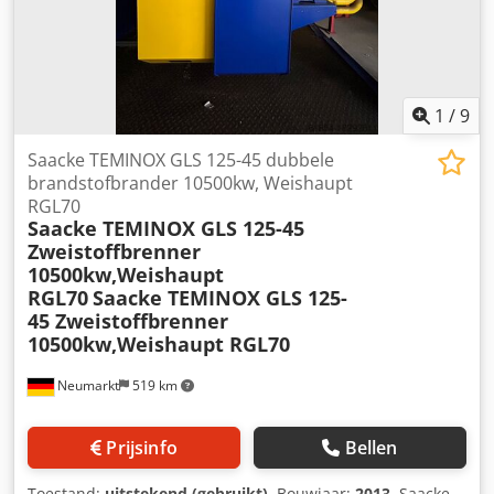
1
/
9
Saacke TEMINOX GLS 125-45 dubbele
brandstofbrander 10500kw, Weishaupt
RGL70
Saacke TEMINOX GLS 125-45
Zweistoffbrenner
10500kw,Weishaupt
RGL70
Saacke TEMINOX GLS 125-
45 Zweistoffbrenner
10500kw,Weishaupt RGL70
Neumarkt
519 km
Prijsinfo
Bellen
Toestand:
uitstekend (gebruikt)
, Bouwjaar:
2013
, Saacke