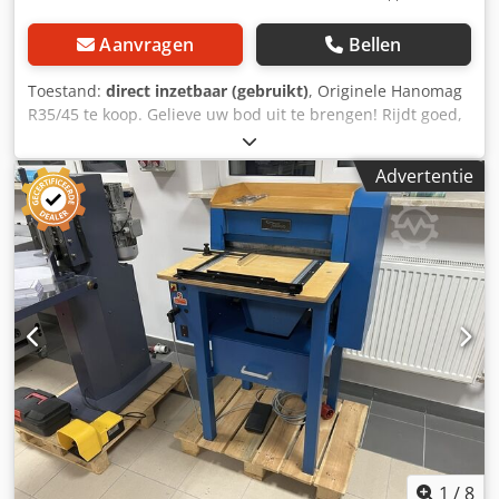
Aanvragen
Bellen
Toestand:
direct inzetbaar (gebruikt)
, Originele Hanomag
R35/45 te koop. Gelieve uw bod uit te brengen! Rijdt goed,
heeft geen olieverlies. Keuring (TÜV) verlopen, maar
mogelijk tegen meerprijs. Onderhandelingsbasis. Voertuig
Advertentie
heeft altijd binnen gestaan. Nu vrij voor verkoop. Type A,
bouwjaar 1956, met zeldzame uitrusting en werkende
Roots-compressor, wat zorgt voor een vermogensverhoging
tot circa 45 pk. Dit voertuig is een technisch uniek
exemplaar en verkeert in zeer goede, werkende staat.
Dedpfxewvf E De Ahyeck Uitvoering & details: • Type:
R35/45 A (landbouwtrekker-uitvoering) • Motor: 4-cilinder
dieselmotor, met mechanisch aangedreven Roots-
compressor. Veel originele stickers en typeplaatjes
aanwezig. • Vermogen: ca. 45 pk • Versnellingsbak: 5
versnellingen vooruit + 1 achteruit, extra onderzetting
(totaal 10 versnellingen) • Bouwjaar: 1956 • Zeldzaam:
frontaftakas / extra PTO via aparte hendel • Rijdt, stuurt en
remt volledig naar behoren, start goed Conditie: • Zeer
1
/
8