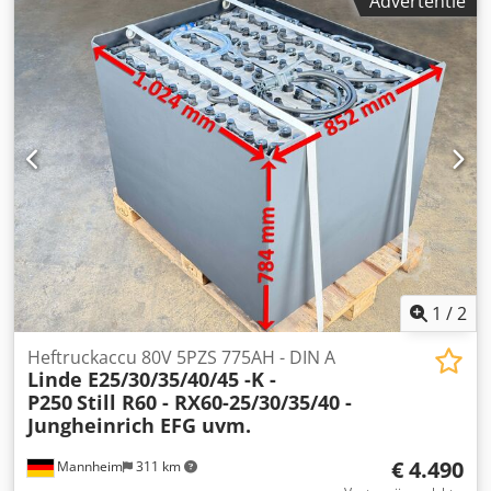
Advertentie
speciaal accubak + 1 jaar garantie + Inclusief Aquamatik +
Inclusief eindontgasser & REMA 320 stekker (andere
stekkers kunnen indien gewenst gemonteerd worden) +
Capaciteit: min. 90-100% (C5 capaciteitsprotocol wordt bij
levering meegeleverd) + Leveringsjaar 2024 Djdpfxjy Rnrcj
Ahysck Afmetingen: Lengte 1.640 mm Breedte 435 mm
Hoogte 982 mm Gewicht: ca. 1.600 kg Geschikt voor de
volgende modellen en meer: Dimos DMS 40/45
Gebruikelijke batterijformaten beschikbaar, neem gerust
contact op. Transport mogelijk.
1
/
2
Heftruckaccu 80V 5PZS 775AH - DIN A
Linde E25/30/35/40/45 -K -
P250
Still R60 - RX60-25/30/35/40 -
Jungheinrich EFG uvm.
€ 4.490
Mannheim
311 km