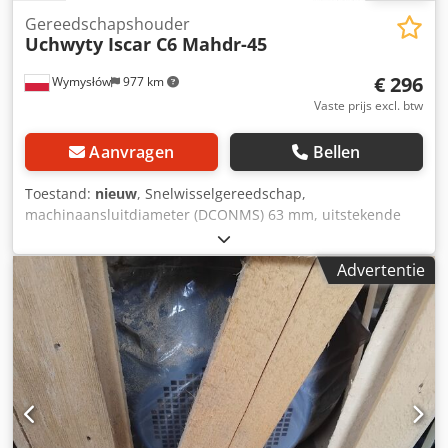
Gereedschapshouder
Uchwyty Iscar C6 Mahdr-45
€ 296
Wymysłów
977 km
Vaste prijs excl. btw
Aanvragen
Bellen
Toestand:
nieuw
, Snelwisselgereedschap,
machinaansluitdiameter (DCONMS) 63 mm, uitstekende
lengte (LPR) 130 mm, schachtmaat (SS) 63 Functie: Dodpfx
Ahjw Rdzroyjck Body diameter (BD) 75 mm Lichaamslengte
Advertentie
(LB) 91,9 mm Aansluiting aan machinzijde diameter
(DCONMS) 63 mm Totale lengte (OAL) 168 mm Uitstekende
lengte (LPR) 130 mm Schachtmaat (SS) 63 - 1613.065.00, - -
C6 MAHDR-45