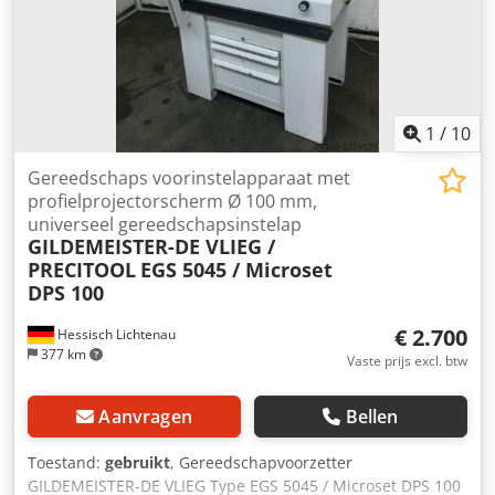
1
/
10
Gereedschaps voorinstelapparaat met
profielprojectorscherm Ø 100 mm,
universeel gereedschapsinstelap
GILDEMEISTER-DE VLIEG /
PRECITOOL
EGS 5045 / Microset
DPS 100
€ 2.700
Hessisch Lichtenau
377 km
Vaste prijs excl. btw
Aanvragen
Bellen
Toestand:
gebruikt
, Gereedschapvoorzetter
GILDEMEISTER-DE VLIEG Type EGS 5045 / Microset DPS 100