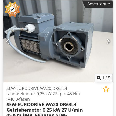
apparaat is volledig functioneel, getest en klaar voor
Advertentie
gebruik. De technische staat is zeer goed. De behuizing
vertoont normale gebruikssporen in de vorm van kleine
krassen en slijtage, die geen invloed hebben op de
werking van het apparaat. Technische specificaties:
Fabrikant: SEW-EURODRIVE Reductiemodel: WA20/T
Motortype: DT71D6/BMG/TH Vermogen: 0,25 kW Voeding:
3×230/400 V Δ/Y Frequentie: 50 Hz Nominale stroom: 1,48 /
0,85 A Motorsnelheid: 880 omw/min Uitgaande snelheid:
45 omw/min Koppel: 37 Nm Overbrengingsverhouding: i =
19,50 Beschermingsgraad: IP54 Dcsdpfxjzn Npzo Ahyok
Isolatieklasse: F Rem: 24 V DC Remmoment: 5 Nm Gewicht:
11,66 kg
1
/
5
SEW-EURODRIVE WA20 DR63L4
tandwielmotor 0,25 kW 27 tpm 45 Nm
i=48 3-fasen
SEW-EURODRIVE WA20 DR63L4
Getriebemotor 0,25 kW 27 U/min
45 Nm i=48 3-Phasen
SEW-