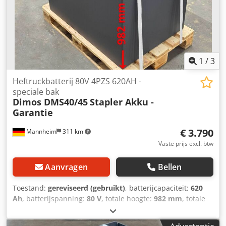
montagehandleiding inbegrepen Dodoyhhqxjpfx Ahyeck
Staat zoals afgebeeld Toepassingen: industriële installaties
procestechnische systemen koelinstallaties, proceswater
ingenieurs- en productie-installaties
1
/
3
Heftruckbatterij 80V 4PZS 620AH -
speciale bak
Dimos DMS40/45
Stapler Akku -
Garantie
€ 3.790
Mannheim
311 km
Vaste prijs excl. btw
Aanvragen
Bellen
Toestand:
gereviseerd (gebruikt)
, batterijcapaciteit:
620
Ah
, batterijspanning:
80 V
, totale hoogte:
982 mm
, totale
lengte:
1.640 mm
, totale breedte:
435 mm
, Geteste
heftruckbatterij voor uw heftruck - 80V 4PZS 620Ah -