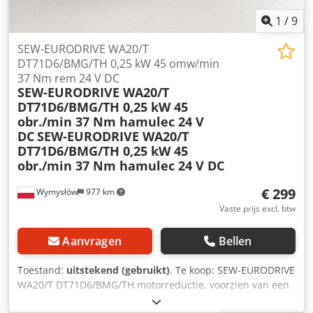
schakelaar op de dubbele rolgeleider - Sjablonenhouder -
Meerprijs motorvermogen 6,5 kW (8,8 pk) ALTENDORF met
1
/
9
VARIO, voor het aan beide zijden kantelen Dcodpfezgwl Iox
Ahyek - Voorsnij-aggregat 2-assig, 2-zijdig, ALTENDORF met
SEW-EURODRIVE WA20/T
motorische hoogte- en zijverstelling Voorsnijmeshoogte
DT71D6/BMG/TH 0,25 kW 45 omw/min
programmeerbaar - Snelle verlaging en snelle verhoging, -
37 Nm rem 24 V DC
Aandrijfmotor 0,75 kW (1 pk), 8.200 omw/min. -
SEW-EURODRIVE WA20/T
Voorsnijsystem RAPIDO 180 mm ALTENDORF voor het aan
DT71D6/BMG/TH 0,25 kW 45
beide zijden kantelen - LED-verlichting op de voorsnij-
obr./min 37 Nm hamulec 24 V
eenheid ALTENDORF - Dubbele rolgeleider 3.400 mm,
DC
SEW-EURODRIVE WA20/T
ALTENDORF - CNC-parallelgeleider, 1.300 mm, ALTENDORF
DT71D6/BMG/TH 0,25 kW 45
- Camera-arm, wegklapbaar ALTENDORF - Voorste steunrol
obr./min 37 Nm hamulec 24 V DC
ALTENDORF Breedte 300 mm - Luchtkoelingstafel
ALTENDORF - Tafelbladverlenging 840 mm ALTENDORF
€ 299
Wymysłów
977 km
met luchtkoeling - HandGuard 2025-versie, nieuw De
Vaste prijs excl. btw
machine wordt met nieuwe garantie verkocht, 1 jaar
garantie. De machine is te koop voor een zeer speciale
Aanvragen
Bellen
prijs. Wij maken u graag een offerte.
Toestand:
uitstekend (gebruikt)
, Te koop: SEW-EURODRIVE
WA20/T DT71D6/BMG/TH motorreductie, voorzien van een
ingebouwde elektromagnetische rem, 24 V DC. Het