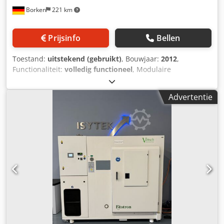
+35°C Vochtigheidsafwijking in de tijd ± 3 tot 5% r.v.
Borken
221 km
Bevochtigings- en ontvochtigingssysteem, testruimte van
roestvrij staal Binnenafmetingen: Hoogte 1400 mm Diepte
750 mm Breedte 1270 mm Buitenafmetingen: Hoogte 1985
Prijsinfo
Bellen
mm Diepte 980 mm Breedte 2320 mm Buitenafmetingen
met verlichtingsmodulehoogte 2450 mm 1 deur met
Toestand:
uitstekend (gebruikt)
, Bouwjaar:
2012
,
kijkvenster Interface voor computerverbinding Aansluiting
Functionaliteit:
volledig functioneel
, Modulaire
3/N/PE 400V ±10% 50Hz CE-markering, mobiel, zeer goede
plantengroeikasten Fitotron®, type HGC 1014 V inclusief
staat Buisdoorvoer ∅ 50 mm Luchtkoeling Koelmiddel
verlichtingsmodule HQI-T en Krypton Temperatuurbereik
R404A Gewicht ca. 480 kg + 130 kg verlichtingsmodule
Advertentie
-10°C - + 45°C voor temperatuurtesten Testkamervolume
ca. 1300l Simpac-besturing Dodpfx Ahev Ivnzeyeck
netwerkverbinding USB-poort De plantengroeikamers van
de Fitotron® HGC-serie zijn gebaseerd op een modulair
ontwerp. Indien nodig kunnen afzonderlijke modules
worden toegevoegd of vervangen. Hierdoor kunnen ze
worden aangepast aan verschillende toepassingen. Ze zijn
geschikt voor planten met een hoge lichtbehoefte, zoals
tarwe, maïs, katoen, rijst en C4-planten. Verlichting HQI-
BT-400 W/D en 100 W, Temperatuurbereik -10°C tot +45°C
Temperatuurafwijking in de tijd ± 0,5 K Vochtigheidsbereik
40% tot 95% Dauwpuntbereik +4°C tot +35°C