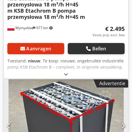
przemysłowa 18 m³/h H=45
m
KSB Etachrom B pompa
przemysłowa 18 m³/h H=45 m
€ 2.495
Wymysłów
977 km
Vaste prijs excl. btw
Aanvragen
Bellen
Toestand:
nieuw
, Te koop: nieuwe, ongebruikte industriële
pomp KSB Etachrom B – compleet, in originele verpakking,
met fabrieksdocumentatie. De pomp is bedoeld voor
industriële en procesmatige toepassingen – hoogwaardige
Advertentie
uitvoering, geproduceerd in Duitsland. Technische
gegevens (volgens typeplaatje): Fabrikant: KSB Serie/type:
Etachrom B Capaciteit (Q): 18,0 m³/u Opvoerhoogte (H):
45,0 m Waaierdiameter: Ø 181 mm Toerental: 2904 tpm
Werkdruk: PN10 Medium viscositeit: 1,0 mm²/s Bouwjaar:
2023 Productie: Made in Germany Certificeringen: CE, EAC,
UKCA Staat: Nieuw – magazijnstaat Nooit in gebruik
geweest Originele kartonnen verpakking Gebruiks- en