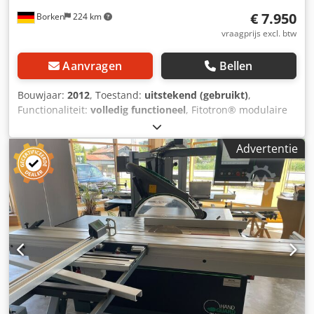
klemming - Metalen onderbouw met 3 laden Benodigde
€ 7.950
Borken
224 km
ruimte L x B x H 1100 x 1000 x 800 mm Gewicht 400 kg
goede staat
vraagprijs excl. btw
Aanvragen
Bellen
Bouwjaar:
2012
, Toestand:
uitstekend (gebruikt)
,
Functionaliteit:
volledig functioneel
, Fitotron® modulaire
plantengroeikamers, type HGC 1014 V, incl. HQI-T- en
Krypton-verlichtingsmodule Temperatuurbereik +5°C tot
Advertentie
+45°C voor temperatuurtests Volume testkamer ca. 1300 l
Simpac-besturingssysteem Netwerkaansluiting USB-poort
De plantengroeikamers uit de Fitotron® HGC-serie hebben
een modulair ontwerp. Afzonderlijke modules kunnen naar
behoefte worden toegevoegd of vervangen, waardoor de
eenheden aan diverse toepassingen kunnen worden
aangepast. Ze zijn geschikt voor planten met een hoge
lichtbehoefte, zoals tarwe, maïs, katoen, rijst en C4-
planten. Verlichting: HQI-BT-400 W/D en 100 W
Temperatuurbereik: +5°C tot +45°C
Temperatuurschommeling in de tijd: ± 0,5 K