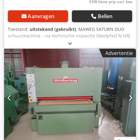
EXW Vaste prijs excl. btw
Aanvragen
Bellen
Toestand:
uitstekend (gebruikt)
, MAWEG SATURN DUO
schuurmachine – na technische inspectie Dkedpfxsf N Nflj
Aiper – zeer goede staat – bandlengte 1800 mm
TECHNISCHE GEGEVENS: schuurbreedte: 200 mm
Advertentie
schuurhoogte: 145 mm 2 x schuuraggregaat met schoen 1
bovenborstel 1 onderborstel schoen elektrische
hoogteverstelling voedersnelheid: van 4 tot 16 m/min
voedersnelheid regelbaar op de motorreductor
pneumatische oscillatie luchtstroom op de band
hoofdmotoren: 2 x 4 kW voedermotor: 0,55 kW diameter
aansluitingen: 4 x 80 mm afmetingen (l/b/h): 190 x 110 x
210 cm gewicht: ~1300 kg