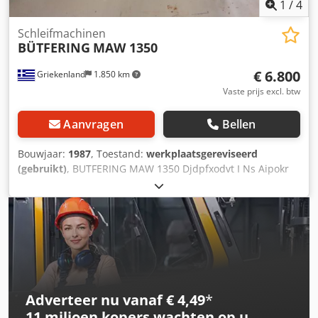
1
/
4
Schleifmachinen
BÜTFERING
MAW 1350
€ 6.800
Griekenland
1.850 km
Vaste prijs excl. btw
Aanvragen
Bellen
Bouwjaar:
1987
, Toestand:
werkplaatsgereviseerd
(gebruikt)
, BUTFERING MAW 1350 Djdpfxodvt I Ns Aipokr
Adverteer nu vanaf € 4,49
*
11 miljoen kopers
wachten op u