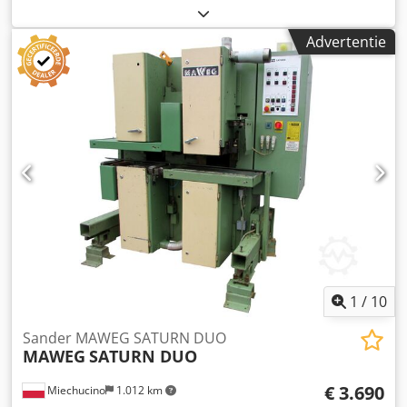
LÄGLER Djdpfecb Au Sex Aipskr Type: Vibrafor Kracht van
de motor: 1.1 KW Volt: 220 oppervlakte trillen Stofzak
Advertentie
Locatie: 54634 Bitburg - bezichtigd worden
1
/
10
Sander MAWEG SATURN DUO
MAWEG
SATURN DUO
€ 3.690
Miechucino
1.012 km