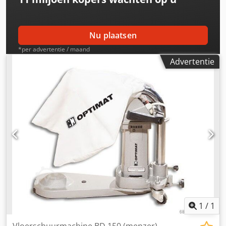
Nu plaatsen
*per advertentie / maand
Advertentie
1
/
1
Vloerschuurmachine BD 150 (menzer)