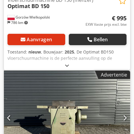
Optimat
BD 150
€ 995
Gorzów Wielkopolski
786 km
EXW Vaste prijs excl. btw
Aanvragen
Bellen
Toestand:
nieuw
, Bouwjaar:
2025
, De Optimat BD150
vloerschuurmachine is de perfecte aanvulling op de
SDP750 kantenschuurmachine. Hij is ideaal voor het
egaliseren, schuren van houten oppervlakken, voor
Advertentie
afwerkings- en renovatiewerkzaamheden en voor trappen,
hoeken en randen. Dankzij zijn compacte formaat
garandeert hij een precieze schuurkwaliteit. De
vloerschuurmachine is uitgerust met een krachtige motor
en een geïntegreerd stofafzuigsysteem. BD150 is geschikt
voor klittenband- en schroefschijven. De afbuigende
stofopvangbuis voorkomt beschadiging van de stofzak.
Efficiëntie 5 m2/u Schijfdiameter 150 mm Motorsnelheid
11.500 tpm Schijfrotatiesnelheid 3400/3700 tpm
Opgenomen vermogen 1,1 kW Lengte van de lange kap 481