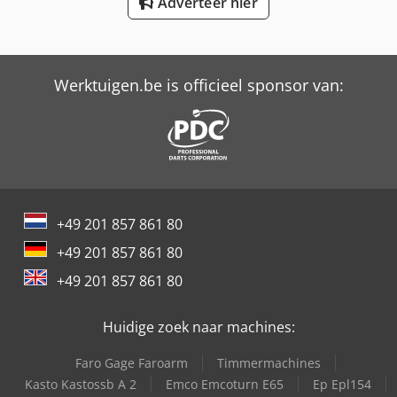
Adverteer hier
Versalift Vdt-170-F
Versalift Vtl-140-F
Werktuigen.be is officieel sponsor van:
+49 201 857 861 80
+49 201 857 861 80
+49 201 857 861 80
Huidige zoek naar machines:
Faro Gage Faroarm
Timmermachines
Kasto Kastossb A 2
Emco Emcoturn E65
Ep Epl154