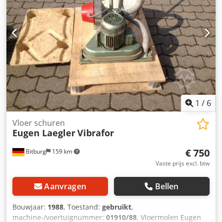
1
/
6
Vloer schuren
Eugen Laegler
Vibrafor
€ 750
Bitburg
159 km
Vaste prijs excl. btw
Aanvragen
Bellen
Bouwjaar:
1988
, Toestand:
gebruikt
,
machine-/voertuignummer:
01910/88
, Vloermolen Eugen