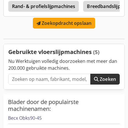
werkbladen verstelbaar - verstelbare bank in een hoek van
Rand- & profielslijpmachines
Breedbandslijpma
12 x 60 cm - afzuigaansluiting - 80 mm diameter - gewicht -
ca. 250 kg - totale afmetingen - 125 x 75 x 95 cm (b x l x h)
Zoekopdracht opslaan
Extra informatie: - zeer goede, fabriekstechnische en
optische staat - de foto's tonen de werkelijke staat van het
object van verkoop - mogelijkheid om het apparaat aan te
zetten en ter plaatse te controleren. - de prijs in de veiling
is exclusief btw
Gebruikte vloerslijpmachines
(5)
Nu Werktuigen volledig doorzoeken met meer dan
200.000 gebruikte machines.
Zoeken
Blader door de populairste
machinenamen:
Becx Obks90-45