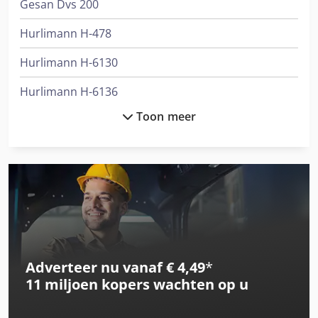
Gesan Dvs 200
Hurlimann H-478
Hurlimann H-6130
Hurlimann H-6136
Toon meer
International 1455
International 433
International 453
International 553
International 554
Adverteer nu vanaf € 4,49
*
International 644
11 miljoen kopers
wachten op u
International 654