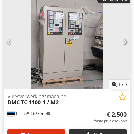
Csdpfohqxwbjx Ak Ejrf Afmetingen slijpband: 2 snelheden
voor de toevoerband Diameter van de extractie poort:
2x160 mm Elektrisch heffen Digitaal display
Veiligheidsschakelaar Hoofdmotorvermogen: 12 kW
Spanning: 380 V Fabrikant: C.B. Totale afmetingen: Lengte:
1450 mm Breedte: 1700 mm Hoogte: 1850 mm
1
/
7
Vleesverwerkingsmachine
DMC
TC 1100-1 / M2
€ 2.500
Tallinn
1.623 km
Vaste prijs excl. btw