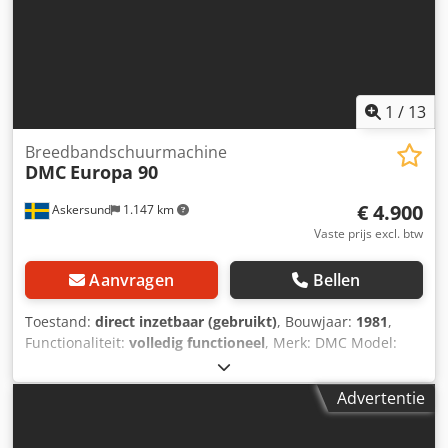
1
/
13
Breedbandschuurmachine
DMC
Europa 90
€ 4.900
Askersund
1.147 km
Vaste prijs excl. btw
Aanvragen
Bellen
Toestand:
direct inzetbaar (gebruikt)
, Bouwjaar:
1981
,
Functionaliteit:
volledig functioneel
, Merk: DMC Model:
Europa 90 Bouwjaar: 1981 Technische gegevens:
Rolschuurbandmotor: 15 HP - 2 polen Pad schuurband
Advertentie
motor: 7,5 HP - 2 polen Transportband motor: 1,5/0,8 - 4/8
polen Twee aanvoersnelheden: 7-14 m/min Snelheid
schuurband: 21 m/sec Pad schuurband snelheid: 10 m/sec