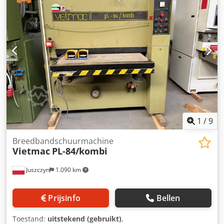
gecertificeerd Csdpfxeqzxxzo Ak Eerf De machine wordt
verkocht zonder technische voorbereiding. Mogelijkheid
tot inspectie en service tegen voorafgaande afspraak van
kosten.
1
/
9
Breedbandschuurmachine
Vietmac
PL-84/kombi
Juszczyn
1.090 km
Prijsinfo
Bellen
Toestand:
uitstekend (gebruikt)
,