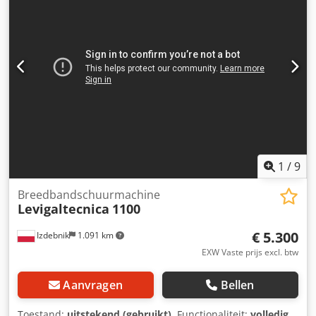
Crodpforbyrpsx Ak Esf Lengte schuurband: 2200 mm Pad-
schuurbandlengte: 2200 mm Breedte schuurband rollen
en pads: 950 mm Max. afmeting werkstuk 900 x ≠100 x >
200 mm Min. afmeting werkstuk 40 x ≠ 2 x 200 mm Min.
werkdruk: 5,5 Atm Persluchtverbruik: 300 l/min Diameter
afzuigkap (rolband): 200 mm Diameter afzuigkap
(onderlegmat): 200 mm Gemiddelde snelheid van
stofafzuigsysteem: 25-30 m/sec Volume afgezogen lucht
(rolbandkap): 3150 cu.m/h Volume afgezogen lucht (pad
belt kap): 3150 m³/u Totale grootte: 1675x1625xh=2096 mm
Gewicht: 2030 kg Gewicht van de machine zonder pad:
1
/
9
1630 kg Voorraadnr: 2001933
Breedbandschuurmachine
Levigaltecnica
1100
€ 5.300
Izdebnik
1.091 km
EXW Vaste prijs excl. btw
Aanvragen
Bellen
Toestand:
uitstekend (gebruikt)
, Functionaliteit:
volledig