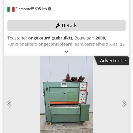
Piemonte
695 km
Details
Toestand:
ongekeurd (gebruikt)
, Bouwjaar:
2000
,
Functionaliteit:
ongecontroleerd
, aanvoersnelheid X-as:
25
m/min
, werkstukhoogte (max.):
180 mm
, werkstukbreedte
(max.):
1.000 mm
, Geen minimumprijs – gegarandeerde
Advertentie
verkoop aan het hoogste bod! TECHNISCHE DETAILS Max.
werkstukbreedte: 1.000 mm Min. werkstukdikte: 3 mm
Max. werkstukdikte: 180 mm Max. invoersnelheid: 25
m/min Cjdpfx Aksyttyvj Ejrf Eenheid 1 Type: Rol/pad
gecombineerd Materiaal: Rubber Eenheid 2 Type: Verticaal
pad MACHINEGEGEVENS Motormacht: 1,2 kW UITRUSTING
Werktafel met vaste hoogte Werkvlak Doorvoertapijt De
machine wordt verkocht en geleverd in de feitelijke en
juridische staat (“zoals gezien en bevonden”) op basis van
fotodocumentatie en technische/commerciële documenten
met beschrijvend karakter. De koper heeft het recht de
goederen vóór afhaling te inspecteren en is