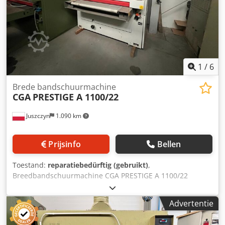
transportkosten zijn afhankelijk van de bestemming en de
wijze van transport van de machine
1
/
6
Brede bandschuurmachine
CGA
PRESTIGE A 1100/22
Juszczyn
1.090 km
Prijsinfo
Bellen
Toestand:
reparatiebedürftig (gebruikt)
,
Breedbandschuurmachine CGA PRESTIGE A 1100/22
Werkbreedte 1100mm Werkhoogte 3-160mm
Doorvoersnelheid 4.5-9m/min Aantal schuurunits 2 1
Advertentie
metalen schuurunit 2 rubberen schuurunits Oscillatie van
de schuurunits Elektrische schuurhoogteverstelling CE-