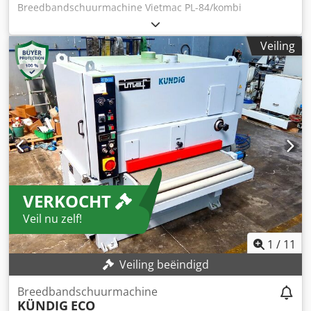
Breedbandschuurmachine Vietmac PL-84/kombi
Werkbreedte: 1100 mm Werkhoogte: 3-160 mm Aantal
units: 1 Combi-unit met schoen Hoofdmotorvermogen: 11
Veiling
kW Voederingssnelheid regelbaar met variator Optische
oscillatie Crjdpfx Aox Rg Tlok Esf
VERKOCHT
Veil nu zelf!
1
/
11
Veiling beëindigd
Breedbandschuurmachine
KÜNDIG
ECO