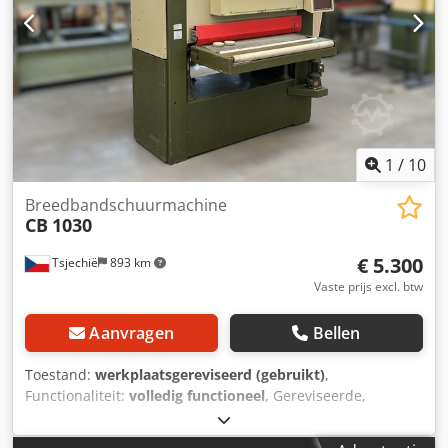
1
/
10
Breedbandschuurmachine
CB
1030
€ 5.300
Tsjechië
893 km
Vaste prijs excl. btw
Aanvragen
Bellen
Toestand:
werkplaatsgereviseerd (gebruikt)
,
Functionaliteit:
volledig functioneel
, Gereviseerde,
automatische egaliserende breedbandschuurmachine
geschikt voor kalibreren en schuren van massief hout. De