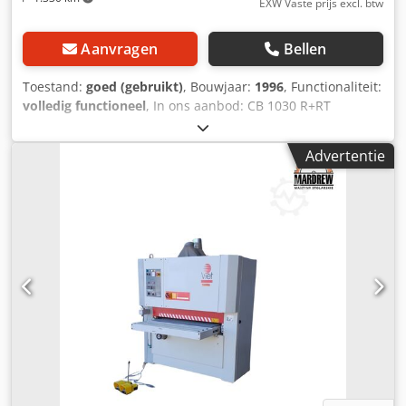
EXW Vaste prijs excl. btw
telefoonnummer!)
Aanvragen
Bellen
Toestand:
goed (gebruikt)
, Bouwjaar:
1996
, Functionaliteit:
volledig functioneel
, In ons aanbod: CB 1030 R+RT
bandschuurmachine, 1050 mm De machine is gebruikt, is
technisch nagekeken, volledig functioneel en klaar voor
Advertentie
gebruik. Voor aankoop kunt u de machine in onze vestiging
starten en grondig controleren. Het grootste voordeel van
de machine is de configuratie met twee slijpeenheden
R+RT, waarmee kalibreren en nauwkeurig afwerken
mogelijk zijn. De combinatie van een kalibreerwals met
een combi-eenheid (rubberen wals en schuurzool) zorgt
ervoor dat de machine uitstekend geschikt is voor het
bewerken van massief hout, gelamineerde onderdelen,
houtvezelplaten en voor het voorbereiden van
oppervlakken voor lakken en verdere bewerking.
Specificaties: • Fabrikant: CB • Model: 1030 R+RT Crsdpfx
Aszmhzyek Esf • Werkbreedte: 1050 mm • Maximale
werkhoogte: 160 mm • Aantal slijpeenheden: 2 • Eerste