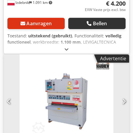
€ 4.200
Izdebnik
1.091 km
EXW Vaste prijs excl. btw
Aanvragen
Bellen
Toestand:
uitstekend (gebruikt)
, Functionaliteit:
volledig
functioneel
, werkbreedte:
1.100 mm
, LEVIGALTECNICA
breedbandschuurmachine: 1 rubberen roleenheid
Drukskids Codpfew Dq Ugsx Ak Eorf Borstel op de uitvoer
Advertentie
Totaal vermogen 16 kW Pneumatische oscillatie
Pneumatische bandspanning Pneumatische
drukvergrendeling Maximale materiaalhoogte 180 mm
Handmatige schachthoogteverstelling Twee
invoersnelheden Materiaaldiktesensor Papierformaat
1900x1130 mm Gewicht 1800 kg