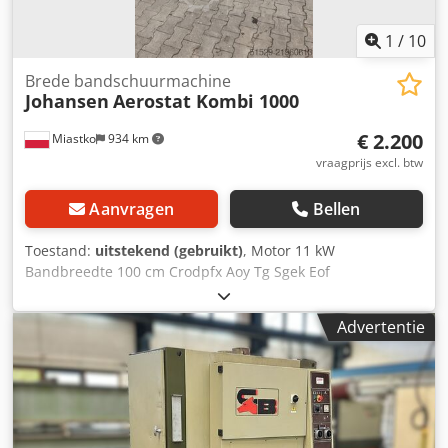
verantwoordelijk voor installatie, beveiliging en gebruik
van de machine op de plaats van bestemming. Externe
1
/
10
referentie: 6385
Brede bandschuurmachine
Johansen
Aerostat Kombi 1000
€ 2.200
Miastko
934 km
vraagprijs excl. btw
Aanvragen
Bellen
Toestand:
uitstekend (gebruikt)
, Motor 11 kW
Bandbreedte 100 cm Crodpfx Aoy Tg Sgek Eof
Advertentie