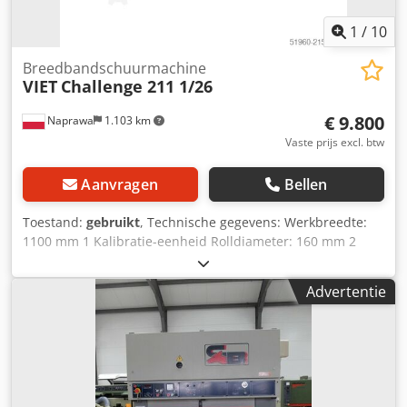
1
/
10
Breedbandschuurmachine
VIET
Challenge 211 1/26
€ 9.800
Naprawa
1.103 km
Vaste prijs excl. btw
Aanvragen
Bellen
Toestand:
gebruikt
, Technische gegevens: Werkbreedte:
1100 mm 1 Kalibratie-eenheid Rolldiameter: 160 mm 2
Combi-eenheid Rolldiameter: 160 mm Werkstukhoogte:
160 mm Afmetingen schuurband: 2200x1130 mm Diameter
Advertentie
afzuigaansluiting: 2x140 mm Elektrische hoogteverstelling
Digitale display Noodstop Totale vermogen: 13 kW
Spanning: 380 V Crodpjyv Arzsfx Ak Esf Totale afmetingen:
Lengte: 1900 mm Breedte: 1800 mm Hoogte: 2400 mm