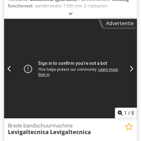
functioneel
, werkbreedte 1100 mm 2 rubberen
schuurwalsen bandoscillatie met fotocellen pneumatische
bandspanning elektrische tafelverstelling Csdpjw Dq U
Advertentie
Hefx Ak Esrf twee tapijttoevoersnelheden
ster/driehoekstart bandafmetingen 2150x1130 mm
geïnstalleerd vermogen 12,5 kW
1
/
8
Brede bandschuurmachine
Levigaltecnica
Levigaltecnica