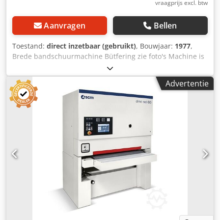
vraagprijs excl. btw
Aanvragen
Bellen
Toestand:
direct inzetbaar (gebruikt)
, Bouwjaar:
1977
,
Brede bandschuurmachine Bütfering zie foto's Machine is
per direct beschikbaar Cjdpfx Akendccts Esrf Machine
draaide tot enkele dagen geleden probleemloos in
Advertentie
productie maar werd zeer zelden gebruikt