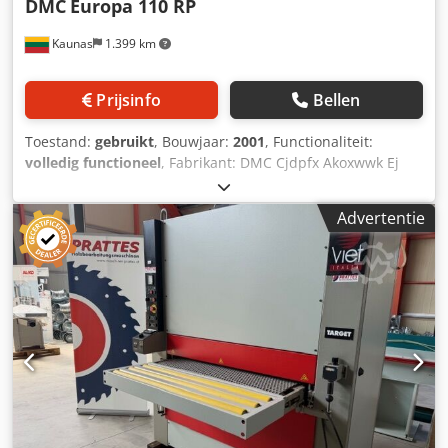
DMC
Europa 110 RP
Kaunas
1.399 km
Prijsinfo
Bellen
Toestand:
gebruikt
, Bouwjaar:
2001
, Functionaliteit:
volledig functioneel
, Fabrikant: DMC Cjdpfx Akoxwwk Ej
Eerf Model: E 110 RP Bouwjaar: 2001
Advertentie