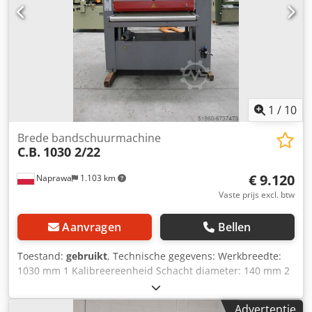
1
/
10
Brede bandschuurmachine
C.B.
1030 2/22
€ 9.120
Naprawa
1.103 km
Vaste prijs excl. btw
Aanvragen
Bellen
Toestand:
gebruikt
, Technische gegevens: Werkbreedte:
1030 mm 1 Kalibreereenheid Schacht diameter: 140 mm 2
Combinatie-eenheid met pneumatische schudder Schacht
diameter: 100 mm Hoogte werkstuk: 160 mm
Advertentie