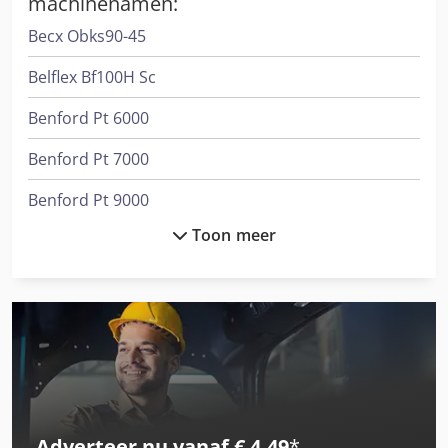
machinenamen:
Becx Obks90-45
Belflex Bf100H Sc
Benford Pt 6000
Benford Pt 7000
Benford Pt 9000
Toon meer
Bens 250
Ciata 300/14/Di/M
Gesan Dvs 200
International 3288
International 3688
Adverteer nu vanaf € 4,49
*
International 433