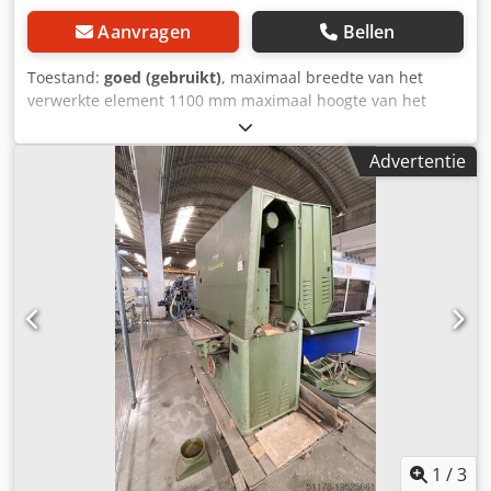
Aanvragen
Bellen
Toestand:
goed (gebruikt)
, maximaal breedte van het
verwerkte element 1100 mm maximaal hoogte van het
bewerkte element 180 mm 2 eenheden: 1) gegroefde
rubberen rol voor kalibratie 2) gegroefde rubberen rol voor
Advertentie
kalibratie Cedpfxewm S S Ej Ak Eerf pneumatische
riemoscillatie elektrisch heffen van het tafelblad 2 soorten
invoersnelheid hoofdmotor 15kW werkdruk 6-8 bar
blaaspapier
1
/
3