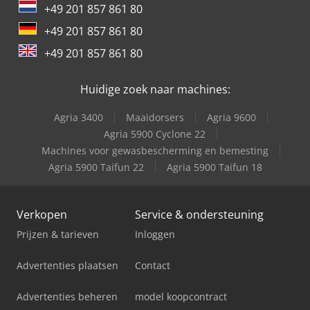
+49 201 857 861 80
Valla 400 E
+49 201 857 861 80
Versalift Vdt-170-F
+49 201 857 861 80
Versalift Vtl-140-F
Huidige zoek naar machines:
Versalift Vtl-140-F Fpc
Agria 3400
Maaidorsers
Agria 9600
Versalift Vtl-145-F
Agria 5900 Cyclone 22
Machines voor gewasbescherming en bemesting
Versalift Vtx 240
Agria 5900 Taifun 22
Agria 5900 Taifun 18
Verkopen
Service & ondersteuning
Prijzen & tarieven
Inloggen
Advertenties plaatsen
Contact
Advertenties beheren
model koopcontract