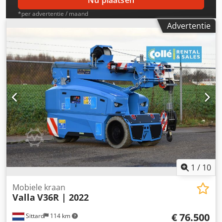
Nu plaatsen
*per advertentie / maand
Advertentie
1
/
10
Mobiele kraan
Valla
V36R | 2022
€ 76.500
Sittard
114 km