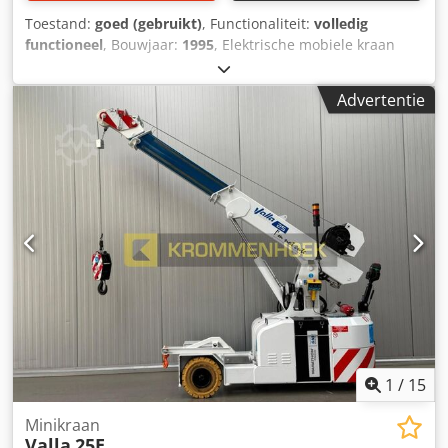
Toestand:
goed (gebruikt)
, Functionaliteit:
volledig
functioneel
, Bouwjaar:
1995
, Elektrische mobiele kraan
Djdpfx Aswnpc Dekvswa Valla E20 Klaar voor gebruik.
Advertentie
1
/
15
Minikraan
Valla
25E