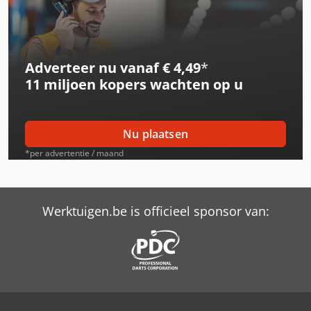
Gesan Dvs 200
International 1246
Adverteer nu vanaf € 4,49
*
International 844 S
11 miljoen kopers
wachten op u
Isal Pb120 D
Isal Pb120 E
Nu plaatsen
Knegt Wb 120
*per advertentie / maand
Max Holland Fd30T-Mgc6
Schaffer 2345 T
Werktuigen.be is officieel sponsor van:
Tabe Agb-12
Tabe Agb-375
Valla