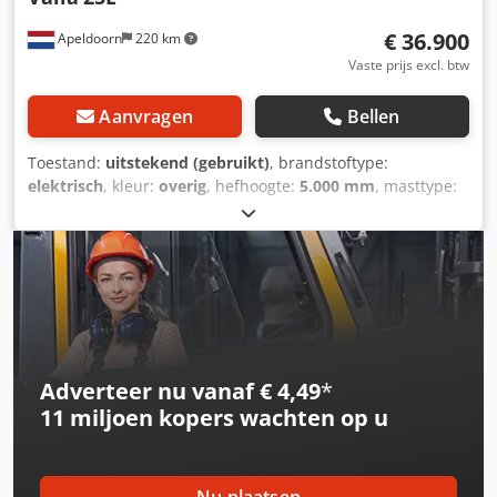
€ 36.900
Apeldoorn
220 km
Vaste prijs excl. btw
Aanvragen
Bellen
Toestand:
uitstekend (gebruikt)
, brandstoftype:
elektrisch
, kleur:
overig
, hefhoogte:
5.000 mm
, masttype:
telescopisch
, Bouwjaar:
2021
, bedrijfsturen:
13 h
,
Bouwjaar: 2021 Aandrijving: Wiel Leeggewicht: 2.400 kg
Afmetingen (L x B x H): 226 x 95 x 169 cm Hefcapaciteit:
2.500 kg Maximaal bereik: 260 cm CE-markering: ja
Technische staat: zeer goed Optische staat: zeer goed
Algemeen Land van productie: Italië Dsdpexrvtnsfx Akvowa
Staat CE-type: CE
Adverteer nu vanaf € 4,49
*
11 miljoen kopers
wachten op u