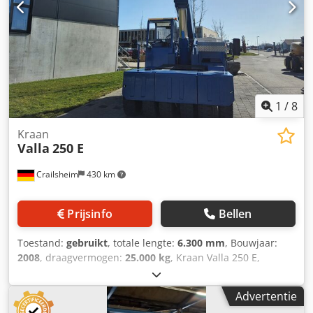
1
/
8
Kraan
Valla
250 E
Crailsheim
430 km
Prijsinfo
Bellen
Toestand:
gebruikt
, totale lengte:
6.300 mm
, Bouwjaar:
2008
, draagvermogen:
25.000 kg
, Kraan Valla 250 E,
elektrische aandrijving, bouwjaar 2008, hefvermogen
25.000 kg Djdpfx Ajyvv Amekvswa
Advertentie