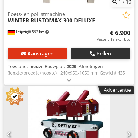
1
/
10
Poets- en polijstmachine
WINTER
RUSTOMAX 300 DELUXE
€ 6.900
Leipzig
562 km
Vaste prijs excl. btw
Aanvragen
Bellen
Toestand:
nieuw
, Bouwjaar:
2025
, Afmetingen
(lengte/breedte/hoogte) 1240x950x1650 mm Gewicht 435
kg Totaal benodigd vermogen 4,65 kW Borstelmachine
RUSTOMAX 300 DELUXE - Werkbreedte 300 mm -
Advertentie
Werkhoogte max. 300mm - Werklengte 1100 mm -
Borsteldiameter 190 mm - Borstelsnelheid 1500 tpm -
Borstelgatdiameter 40 mm - twee borstelunits inclusief
borstel - Voedingssnelheid traploos instelbaar tot 10
m/min. - Werkhoogte 940 mm - Inlaatsproeier diameter 2 x
120 mm - Motorvermogen borstelunits 2 x 2,2 KW -
Motorvermogen 0,25 KW - Totaal vermogen 4,65 kW -
Spanning 400 V/ 50 Hz - inclusief 2 borstels voor het