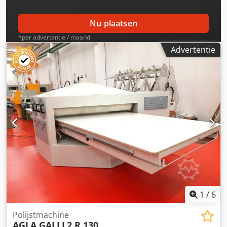
Nu plaatsen
*per advertentie / maand
Advertentie
1
/
6
Polijstmachine
AGLA GALLI
2 R 130