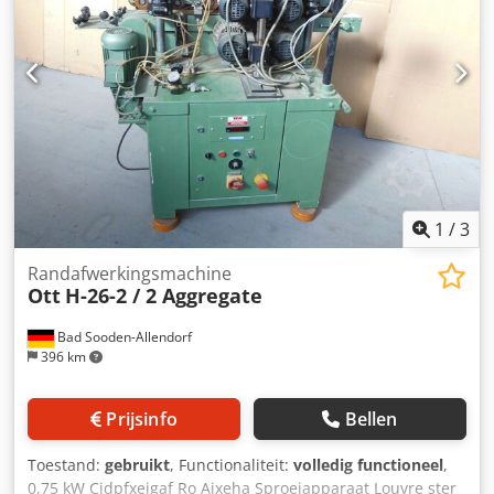
1
/
3
Randafwerkingsmachine
Ott
H-26-2 / 2 Aggregate
Bad Sooden-Allendorf
396 km
Prijsinfo
Bellen
Toestand:
gebruikt
, Functionaliteit:
volledig functioneel
,
0,75 kW Cjdpfxeigaf Ro Aixeha Sproeiapparaat Louvre ster