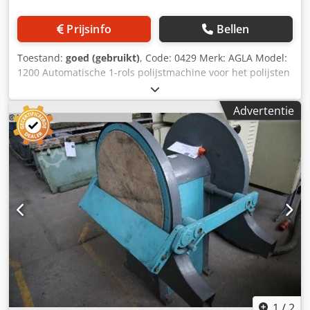
Prijsinfo
Bellen
Toestand:
goed (gebruikt)
, Code: 0429 Merk: AGLA Model:
1200 Automatische 1-rols polijstmachine voor het polijsten
van polyester- en polyurethaanlakken, hout, metalen,
marmer en vergelijkbare materialen Technische
Advertentie
specificaties: Robuuste constructie Werkstukoppervlak:
3600 x 1260 mm Werkbreedte: 1200 mm Werkhoogte: 300
mm Borsteldiameter: 350 mm Motor: 15 pk Chjdpfxezh
Eacs Aixja Automatische verhoging van het werkoppervlak
2 werkstuk-klemmen Totale afmetingen: 3600 x 2180 x
1650 mm (h) Gewicht: 1700 kg
1
/
2