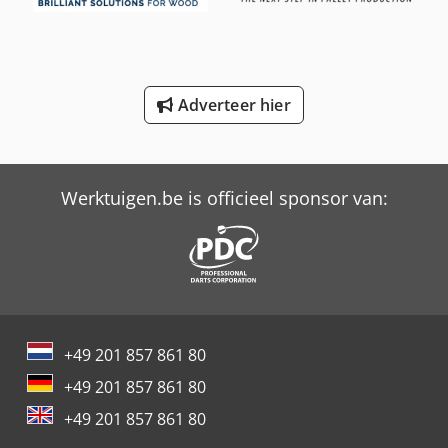
Knikmops Km 90 Te
New Holland-Kobelco
Oil & Steel
Adverteer hier
Profi Press
Trailer And Tools
Werktuigen.be is officieel sponsor van:
+49 201 857 861 80
+49 201 857 861 80
+49 201 857 861 80