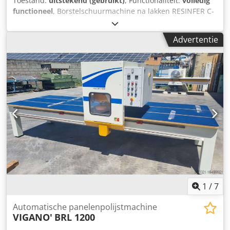
Toestand:
uitstekend (gebruikt)
, Functionaliteit:
volledig
functioneel
, Borstelschuurmachine na lakken RESINFER C-
900 R Werkbreedte: 900 mm Cjdpfxjx Uw Sgj Aixoha
Werkhoogte: 160 mm Aantal schuuraggregaten: 4
Advertentie
1
/
7
Automatische panelenpolijstmachine
VIGANO'
BRL 1200