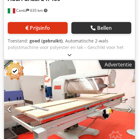
Cantù
635 km
Prijsinfo
Bellen
Toestand:
goed (gebruikt)
, Automatische 2-wals
polijstmachine voor polyester en lak – Geschikt voor het
polijsten van hoogglans polyester of polyurethaanlakken,
metalen, marmer en vergelijkbare materialen. 2 schuine
Advertentie
rollen – Dankzij deze helling en het oscilleren van de
draaiende borstels wordt een perfect gepolijste afwerking
van de te behandelen oppervlakken gegarandeerd. Het
"REVERSE"-systeem dempt de omkering zelfs bij zware
materialen zoals marmer, houten panelen, enz. Lengte van
2 rollen: 1300 mm, diameter rol: 300 mm, effectieve
werklengte: 4300 mm, effectieve werkbreedte: 1300 mm,
maximale paneelhoogte: 120 mm, motor: 15 pk x 2,
werkbladhoogte: van 950 tot 1180 mm, diameter
afzuigmof: 200 mm, totale afmetingen: 5000 x 2350 x 1750
h mm, gewicht: 2500 kg. Chedpex Db Nfjfx Aixsa