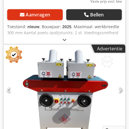
Vaste prijs excl. btw
Aanvragen
Bellen
Toestand:
nieuw
, Bouwjaar:
2025
, Maximaal. werkbreedte
300 mm Aantal poets-/polijstunits: 2 st. Voedingssnelheid
10 m/min. Maximaal. diameter van
borstel-/polijstgereedschappen 190 mm Motorvermogen
Advertentie
per borstel-/polijsteenheid 4,65 kW Borstelmachine
RUSTOMAX OPTIMAT 400 - Werkbreedte 300 mm -
maximaal materiaalhoogte 300 mm - Werklengte 1100 mm
- Borsteldiameter 190 mm - Borstelsnelheid 1500 tpm -
Spildiameter 40 mm Cedpfx Aiov Ucilexeha - Aantal
borstels: 2 st. (metaal + nylon) - maximaal snelheid van de
invoerband + traploze instelling 0 - 10 m/min. -
Werkhoogte 940 mm + 50 mm - Afzuigmond diameter 2 x
120 mm - Totaal vermogen 4,65 kW - Spanning 400V / 50Hz
- Totale afmetingen L=1240 mm, B=950 mm, H=1650 mm -
Gewicht 435 kg