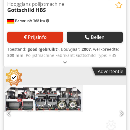
Hoogglans polijstmachine
Gottschild
HBS
Barntrup
368 km
Prijsinfo
Bellen
Toestand:
goed (gebruikt)
, Bouwjaar:
2007
, werkbreedte:
800 mm
, Polijstmachine Fabrikant: Gottschild Type: HBS
Bouwjaar: 2007 Hogeglans-polijstmachine, voorheen
gebruikt voor het polijsten van keukenfronten en
Advertentie
badkamermeubeldelen. Werkbreedte: 800 mm 1 polijstkop
automatisch rechts-links bewegend Polijstmotor 0,7/0,9 kW
Cjdpfx Aexzqrqjixeha Werkgebied wordt gedetecteerd door
sensoren Transportband breedte 820 x lengte 1950 mm
Transportband rijdt vooruit en achteruit Voor en achter het
transport telkens 1 rolbaan B 820 mm x L 1500 mm
Aansluitwaarde: 2,2 kW / 400 V / 50 Hz
Persluchtaansluiting: 6 bar