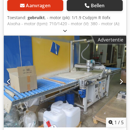
Aanvragen
Bellen
Toestand:
gebruikt
, - motor (pk): 1/1.9 Csdpjm R Ilofx
Aixoha - motor (tpm): 710/1420 - motor (V): 380 - motor (A):
3,7/3,8
Advertentie
1
/
5