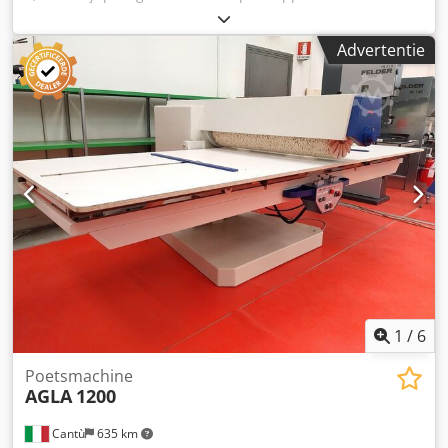
150/70/25 mm sisal/leer/kunststof stof Lamellenster
150/70/25 mm sisal/kunststofweefsel Flenzen 70 mm
Advertentie
gereduceerd tot 11 mm (2 stuks) Metaal Bovenste
bedieningspaneel 4 motoren à 0,18 kW voor borstels
1
/
6
Poetsmachine
AGLA
1200
Cantù
635 km