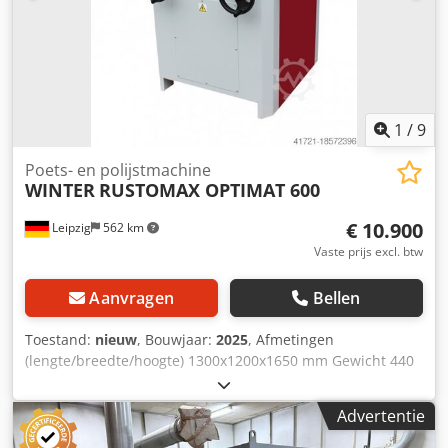
structureren van hard- en zachthout - eenvoudige
hoogteverstelling via handwiel - Werkstukspanning door
rubberen drukrollen - Totale afmetingen L= 1240 mm, B=
950 mm, H= 1650 mm - Gewicht 435 kg Chsdpov A Hdcofx
Aixea
1
/
9
Poets- en polijstmachine
WINTER
RUSTOMAX OPTIMAT 600
€ 10.900
Leipzig
562 km
Vaste prijs excl. btw
Aanvragen
Bellen
Toestand:
nieuw
, Bouwjaar:
2025
, Afmetingen
(lengte/breedte/hoogte) 1300x1200x1650 mm Gewicht 440
kg Totaal benodigd vermogen 8 kW Borstelmachine
RUSTOMAX OPTIMAT 600 - Werkbreedte 600 mm -
Advertentie
maximaal materiaalhoogte 300 mm - Werklengte 1200 mm
- Borsteldiameter 190 mm Chsdpfsv A Hdpsx Aixsa -