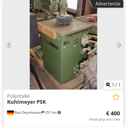
Advertentie
1
/
1
Polijsttafel
Kuhlmeyer
PSK
€ 400
Bad Oeynhausen
357 km
Vaste prijs excl. btw