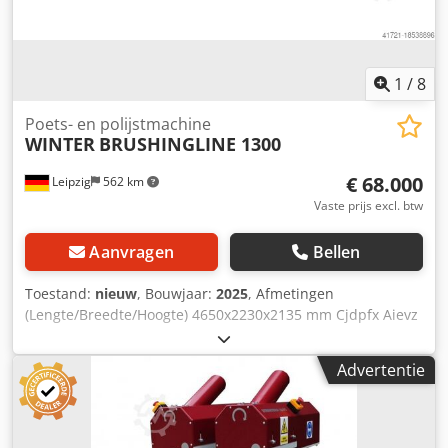
1
/
8
Poets- en polijstmachine
WINTER
BRUSHINGLINE 1300
€ 68.000
Leipzig
562 km
Vaste prijs excl. btw
Aanvragen
Bellen
Toestand:
nieuw
, Bouwjaar:
2025
, Afmetingen
(Lengte/Breedte/Hoogte) 4650x2230x2135 mm Cjdpfx Aievz
Epuoxjha Gewicht 5800 kg Totaal energieverbruik 19,8 kW
Borstelmachine BRUSHINGLINE 1300 - Werkbreedte 1300
Advertentie
mm - Werkdikte 3-120 mm - Min. werkstuklengte 460 mm -
Totaal vermogen 19,8 kW - Voedingsspanning 400V / 50Hz -
Doorvoersnelheid 3 ~ 17 m/min - Werkdruk perslucht 0,6
MPa - Persluchtverbruik 0,1 m3/u - Aanbevolen