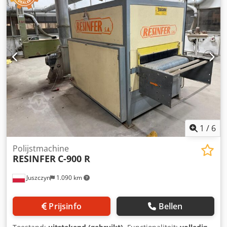
Borstelsnelheid 1500 tpm - Spildiameter 40 mm - Aantal
borstels: 2 st. (metaal + nylon) - maximaal snelheid van de
invoerband + traploze instelling 0 - 10 m/min. -
Werkhoogte 940 mm + 50 mm - Afzuigmond diameter 2 x
120 mm - Totaal vermogen 8,0 kW (2 x 4 kW) - Spanning
400V / 50Hz - Totale afmetingen L=1300 mm, B=1200 mm,
H=1650 mm - Gewicht 440 kg
1
/
6
Polijstmachine
RESINFER
C-900 R
Juszczyn
1.090 km
Prijsinfo
Bellen