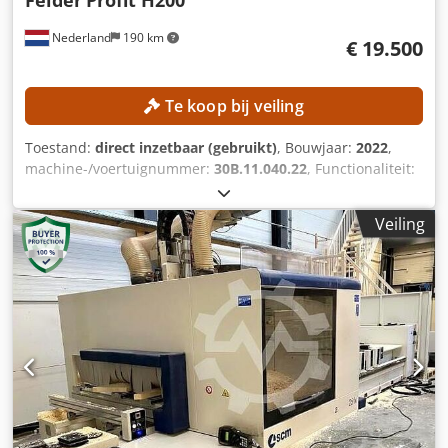
Nederland
190 km
€ 19.500
Te koop bij veiling
Toestand:
direct inzetbaar (gebruikt)
, Bouwjaar:
2022
,
machine-/voertuignummer:
30B.11.040.22
, Functionaliteit:
volledig functioneel
, TECHNISCHE GEGEVENS Werkgebied
X-as: 3.300 mm Werkgebied Y-as: 1.280 mm Werkgebied Z-
Veiling
as: 250 mm Verplaatsing X-as: 4.000 mm Verplaatsing Y-as:
1.670 mm Verplaatsing Z-as: 500 mm Freesspindel Aantal
freesspindels: 1 st. Max. spindeltoerental: 24.000 omw/min
Hoofdmotorvermogen: 11 kW
Gereedschapspaningssysteem: HSK-F63 Tafeluitvoering:
Balkentafel Tafellengte: 3.300 mm Tafelbreedte: 1.280 mm
Materiaalbevestiging: Pneumatisch Booreenheid
Boorgereedschap aanwezig Horizontale boorspindels: 4 st.
Verticale boorspindels: 12 st.
Gereedschapswisselaarposities: 12 st. MACHINEGEGEVENS
Aangestuurde assen: 4 st. Software: WoodFlash Spanning: