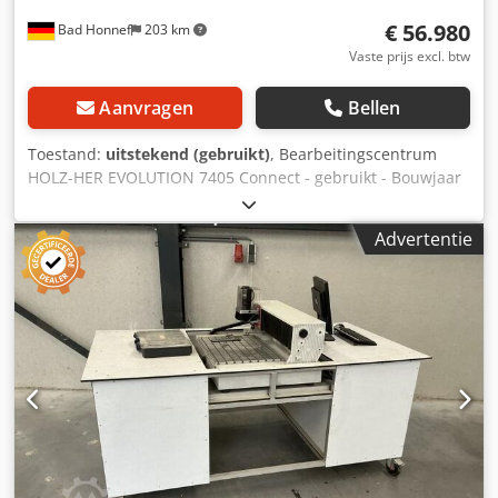
€ 56.980
Bad Honnef
203 km
Vaste prijs excl. btw
Aanvragen
Bellen
Toestand:
uitstekend (gebruikt)
, Bearbeitingscentrum
HOLZ-HER EVOLUTION 7405 Connect - gebruikt - Bouwjaar
2022, geïntegreerde vacuümpomp, bewerking in
doorlopende cyclus, 4-zijdige profielbewerking mogelijk,
Advertentie
automatische positiebepaling van de zuigkoppen, geharde,
stofbeschermde prismengeleidingen, kogelspindels op alle
assen, netwerkkaart voor externe service, geïntegreerde
schakelkast, koeling van de schakelkast met
warmtewisselaar, handbediening, pick-up
gereedschapswisselaar, wisselaar voor hoekfreeskop,
centrale automatische smering, sensor voor plaatafmeting,
barcodescanner, CLAMEX-gereedschappen,
hoekversnellingsbak voor CLAMEX, extra invoertafel -----
Technische gegevens ----- Bewerkinglengte
(profielbewerking – radius) X: 3.200 mm, Bewerkinglengte