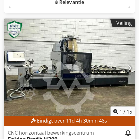
Relevantie
Veiling
1
/
15
Eindigt over
11
d
4
h
30
min
45
s
CNC horizontaal bewerkingscentrum
Felder
Profit H200