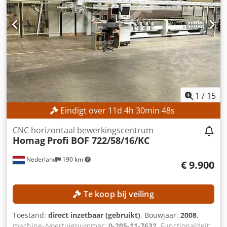
documentatie op USB-stick Gebruikerssleutels/licenties CE-
markering Zaageenheid Deursluitingsschakelaar
Veiligheidslichtgordijn Boorgereedschap
1
/
15
Eindigt over
11
d
4
h
30
min
45
s
CNC horizontaal bewerkingscentrum
Homag
Profi BOF 722/58/16/KC
Nederland
190 km
€ 9.900
Te koop bij veiling
Toestand:
direct inzetbaar (gebruikt)
, Bouwjaar:
2008
,
machine-/voertuignummer:
0-205-11-7632
, Functionaliteit: