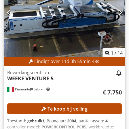
Type bediening: elektrisch Afmetingen (L x B x H): 9.766 x
4.789 x 2.288 mm UITRUSTING CE-markering
Documentatie/handleiding
1
/
14
Eindigt over
11
d
3
h
55
min
45
s
Bewerkingscentrum
WEEKE
VENTURE 5
Piemonte
695 km
€ 7.750
Te koop bij veiling
Toestand:
gebruikt
, Bouwjaar:
2004
, aantal assen:
4
,
controller model:
POWERCONTROL PC85
, werkbreedte: