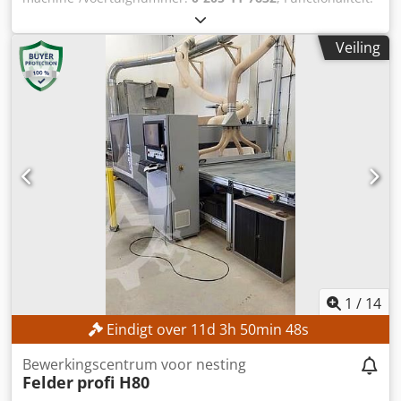
volledig functioneel
, werkbreedte:
1.600 mm
,
freesaspindelsnelheid (max.):
30.000 rpm
, werkhoogte:
535
Veiling
mm
, werkende lengte:
5.800 mm
, TECHNISCHE GEGEVENS
Werkbereik X-as: 5.800 mm Werkbereik Y-as: 1.600 mm
Werkbereik Z-as: 535 mm Aantal freesspindels: 2 stuks
Freespindel 1 Aantal bestuurbare assen: 4 stuks Max.
spindeltoerental: 30.000 tpm C-as: Ja Freespindel 2 Aantal
bestuurbare assen: 4 stuks Max. spindeltoerental: 30.000
tpm C-as: Ja Tafeltype: Balkentafel Tafellengte: 2.500 mm
Tafelbreedte: 1.500 mm Gereedschapspan systeem: HSK-
F63 Aantal posities voor gereedschapswisselaar: 36 stuks
Materiaalspanklem systeem: Pneumatisch
MACHINEGEGEVENS Software: WoodWOP Afmetingen en
gewicht Opstelafmetingen (L x B x H): 12.200 x 9.000 x
3.500 mm Totale lengte: 26.000 mm Leeggewicht: 9.000 kg
Transporteenheden: 8 stuks Vacuümsysteem Aantal
1
/
14
vacuümpompen: 2 stuks Vacuümpompen: Elmo Rietschle
Eindigt over
11
d
3
h
50
min
45
s
2BL2141 Aansluitdiameter: 50 mm Spanning: 400 V
Stroomverbruik: 91 A Dcedpfx Aozrmnpsh Rsk UITRUSTING
Bewerkingscentrum voor nesting
In- en uitvoersysteem Laadsysteem Lossingsysteem
Felder
profi H80
Etiketteermachine Handbediening Afvalband