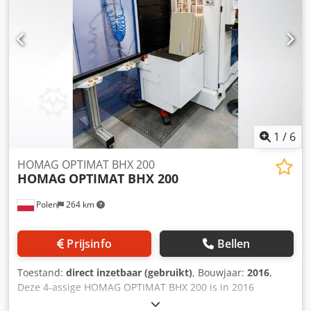
Transportgewicht [kg]: 250kg - Transportcolli [st.]: 1
Financiële informatie BTW: De getoonde prijs is exclusief
BTW BTW/marge: BTW verrekenbaar voor ondernemers
Levering en inruil altijd mogelijk van alles in de industriële
sectoren Glenn Smeets
1
/
6
HOMAG OPTIMAT BHX 200
HOMAG
OPTIMAT BHX 200
Polen
264 km
Prijsinfo
Bellen
Toestand:
direct inzetbaar (gebruikt)
, Bouwjaar:
2016
,
Deze 4-assige HOMAG OPTIMAT BHX 200 is in 2016
geproduceerd. De machine beschikt over een stevig stalen