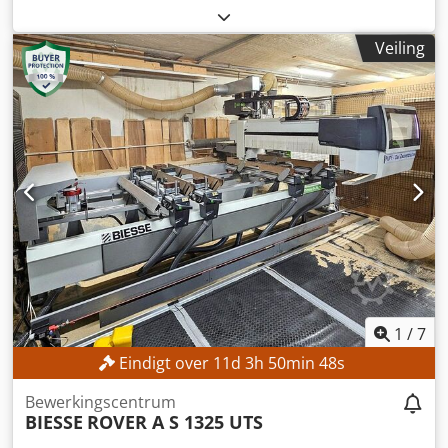
1.220 mm
, freesaspindelsnelheid (max.):
24.000 rpm
,
werkende lengte:
3.250 mm
, TECHNISCHE GEGEVENS
Veiling
Werkbereik X-as: 3.250 mm Werkbereik Y-as: 1.220 mm
Aantal werkposities: 2 Tafel: Pod-and-Rail-tafel Aantal
vacuümaanslaghouders: 6 Aantal aanstuurde assen: 4
Aantal booreenheden: 1 Aantal freesspindels: 1 Aantal
groefeenheden: 1 Booreenheid Positie: boven Verticale
boorspindels: 12 Horizontale boorspindels in X-richting: 4
Horizontale boorspindels in Y-richting: 2 Totaal aantal
boorspindels: 18 Freesspindel Positie: boven Aanstuurde
assen: 4 Motorvermogen: 12 kW Toerental: 24.000
omw/min Koeling: vloeistofkoeling Gereedschapswissel:
automatisch Groefeenheid Positie: boven Uitvoering: vast,
voor het maken van groeven in X-richting Maximaal
gereedschapsdiameter: 100 mm Motorvermogen: 2,2 kW
Toerental: 7.500 omw/min Aantal
1
/
7
gereedschapswisselingen: 16 Gereedschapsmagazijn op
Eindigt over
11
d
3
h
50
min
45
s
de bewerkingskop: 8 posities Gereedschapsmagazijn aan
de achterkant van de machine: 8 posities Dcjdpfezmtl Rjx
Bewerkingscentrum
Ah Rjk MACHINEGEGEVENS Besturing: POWERCONTROL
BIESSE
ROVER A S 1325 UTS
PC85 Programmeersoftware: WOODWOP 5