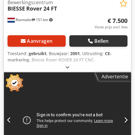
Bewerkingscentrum
BIESSE
Rover 24 FT
€ 7.500
Rosmalen
151 km
Vaste prijs excl. btw
Aanvragen
Bellen
Toestand:
gebruikt
, Bouwjaar:
2001
, Uitrusting:
CE-
markering
, Biesse Rover ROVER 24 FT CNC-
bewerkingscentrum Beschrijving Het werkoppervlak
bestaat uit een roosterplaat die is opgebouwd uit twee
Advertentie
fenolplaten met een afmeting van 1540 x 1250 mm die aan
elkaar gekoppeld kunnen worden. De roosterplaat heeft
een raster van 30 mm en vacuümopeningen van 9 mm in
een raster van 150 mm in de X- en Y-richting. De
roosterplaat is uitgerust met 6 pneumatische
nulpuntklemmen aan de achterkant en 1 aan de linker- en
rechterzijde. • Het werkbereik van de machine is 3100 x
1300 x 155 mm. (Z-slag 250 mm) • De snelheid op de X-as is
programmeerbaar tussen 0 en 100 m/min. • De snelheid