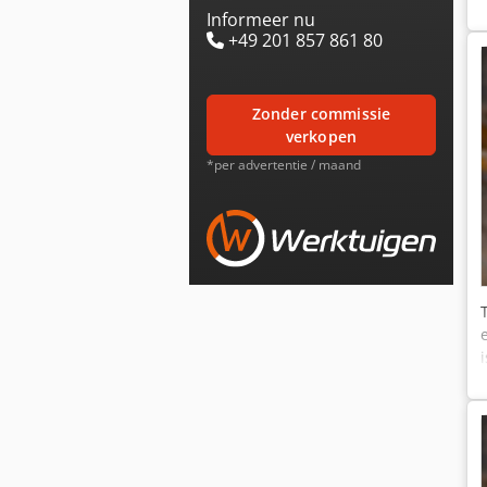
Informeer nu
+49 201 857 861 80
zonder commissie
verkopen
*per advertentie / maand
b