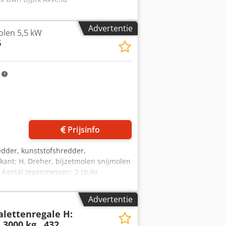
Advertentie
olen 5,5 kW
6
m
Prijsinfo
redder, kunststofshredder,
ikant: H. Dreher, bijzetmolen snijmolen
- Aantal tegenmessen: 2 stuks -
260 mm Chsdpfxozf Ng Ue Akvoa -
0/1460/H1880 mm - Gewicht: 475 kg
Advertentie
Palettenregale H:
 3000 kg , 432