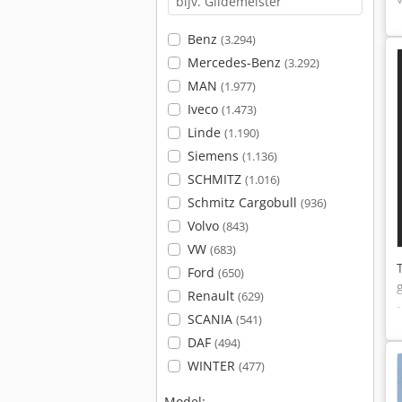
Benz
(3.294)
Mercedes-Benz
(3.292)
MAN
(1.977)
Iveco
(1.473)
Linde
(1.190)
Siemens
(1.136)
SCHMITZ
(1.016)
Schmitz Cargobull
(936)
Volvo
(843)
VW
(683)
Ford
(650)
Renault
(629)
SCANIA
(541)
DAF
(494)
WINTER
(477)
Model: