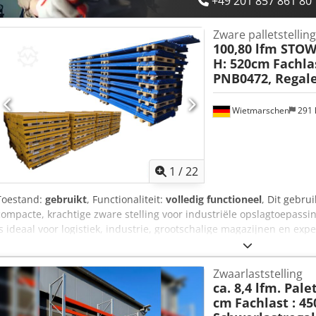
+49 201 857 861 80
Onze aanbeveling : Laat ons weten wat u nodig hebt... Wij helpen u
projecten, van planning en bestelling tot installatie.
Zware palletstellin
100,80 lfm STOW
H: 520cm
Fachlas
PNB0472, Regal
Wietmarschen
291
1
/
22
Toestand:
gebruikt
, Functionaliteit:
volledig functioneel
, Dit gebru
compacte, krachtige zware stelling voor industriële opslagtoepass
is ideaal voor logistiek, industrie, grootschalige magazijnen en e
2.250 kg per niveau en een veldbelasting tot 9.000 kg biedt dit dire
een efficiënte oplossing voor de opslag van europallets en zware
Zwaarlaststelling
Hoogte: ca. 520 cm - Diepte: ca. 110 cm - Lengte: ca. 10.080 cm - N
ca. 8,4 lfm. Pale
Traverses: ca. 270 x 12 x 5 cm PNB0472 - Kleur traverses: geel gelak
cm
Fachlast : 45
voorgemonteerd - Kleur staanders: blauw gelakt - Niveaus: vloer + 2 