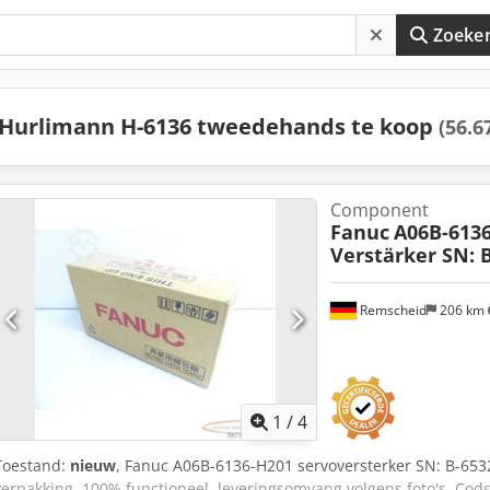
Zoeke
Hurlimann H-6136 tweedehands te koop
(56.6
Component
Fanuc
A06B-613
Verstärker SN: B-
Remscheid
206 km
1
/
4
Toestand:
nieuw
, Fanuc A06B-6136-H201 servoversterker SN: B-653
verpakking, 100% functioneel, leveringsomvang volgens foto's. Co