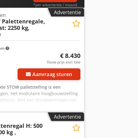
 graag bij het realiseren van uw
*per advertentie / maand
Advertentie
gen
 Palettenregale,
t: 2250 kg,
e
 km
€ 8.430
Vaste prijs excl. btw
Aanvraag sturen
ikte STOW palletstelling is een
ingen. Het modulaire hoogbouwstelling
xpediteurs. Met een draagvermogen van
ct beschikbare palletstellingsysteem
 ladingseenheden. PRODUCTDETAILS: -
Advertentie
iveaudraagvermogen: 2.250 kg -
ttenregal H: 500
t - Staanders: ca. 520 x 110 cm,
00 kg ,
- Palletplaatsen: 333 incl.