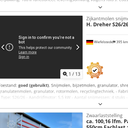
Zijkantmolen snijm
H. Dreher
S26/2
Wiefelstede
395 k
1
/
13
Toestand:
goed (gebruikt)
, Snijmolen, bijzetmolen, granulator, sh
granulatenmolen, granulator, rotormolen, recyclingtechniek, - Fabr
- Type: S26/26 - Aandrijfmotor: 5,5 kW - Aantal snijmessen: 4 stuks 
Zeefperforatie: Ø 8 mm - Rotorbreedte: 250 mm - Rotordiameter: 
Aantal: 1 snijmolen beschikbaar - Prijs: per stuk - Afmetingen: 65
Zwaarlaststelling
ca. 100,16 lfm. 
550cm
Fachlast :