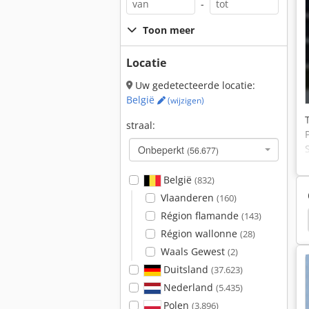
-
Toon meer
Locatie
Uw gedetecteerde locatie:
België
(wijzigen)
straal:
Onbeperkt
(56.677)
België
(832)
Vlaanderen
(160)
Région flamande
(143)
Hurlimann H-468 Prestige
Hurlimann H-5116
Région wallonne
(28)
Waals Gewest
(2)
Duitsland
(37.623)
Nederland
(5.435)
Polen
(3.896)