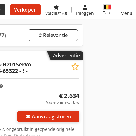
n
Verkopen
Taal
Volglijst
(0)
Inloggen
Menu
77)
Relevantie
Advertentie
6-H201Servo
65322 - ! -
€ 2.634
Vaste prijs excl. btw
Aanvraag sturen
22, ongebruikt in geopende originele
dsx Dwn Djpfx Akveha