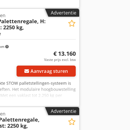
gers 270 x 14 x 5 cm, T30 -
a & getest volgens de huidige DIN EN
Advertentie
gen
 06 x staander ca. 250 cm x 110 cm,
alettenregale, H:
gheidsspelden. - Niveaus: Vloer + 2 -
: 2250 kg,
ER DIRECT MEERDERE MALEN
e
U ontvangt een factuur met btw-
slag van 12,50 €/net per stuk.
artner expediteur, de kosten hiervoor
 km
n onze getrainde medewerkers je graag
€ 13.160
uur. Onze aanbeveling : Laat ons
Vaste prijs excl. btw
n uw projecten, van planning en
Aanvraag sturen
ikte STOW palletstellingen-systeem is
oeften. Het modulaire hoogbouwstelling
 Met een vaklast tot 2.250 kg per
letstellingensysteem een efficiënte
PRODUCTDETAILS: - Hoogte: ca. 1050
Advertentie
gen
Liggers: ca. 270 x 12 x 5 cm PNB0472 -
Palettenregale,
teerd - Kleur staanders: blauw gelakt -
t: 2250 kg,
ring: Gebruikt STOW