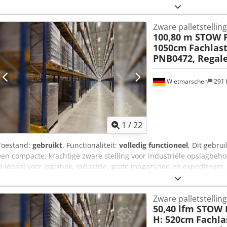
Belasting: 3000 kg legbordbelasting - Verzinkte staanders - Dwarslig
Dwarsliggers in oranje - Nieuw BLT / PR25 - geproduceerd in Europ
Zware palletstellin
15512 norm. - 100% kwaliteit voor de beste prijs. Rek bestaat uit : -
100,80 m STOW P
gedemonteerd. - 20 x dwarsbalk ca. 270 x 14 x 5 cm, T30. - 40 x veili
1050cm
Fachlast
45 palletplaatsen incl. vloerplaatsen. Chsdpfxszrvybs Akvsa -- P
PNB0472, Regal
BESCHIKBAAR. Prijs : 1280,00 € netto plus wettelijk geldende btw. 
vermelding. We kunnen de frames voormonteren voor een kleine toe
Transport : Levering kan op verzoek worden uitgevoerd door onze p
Wietmarschen
291
zijn afhankelijk van de postcode. Montage : Indien gewenst, helpe
met de professionele montage en demontage van je bedrijfsapparat
weten wat u nodig hebt... Wij helpen u graag bij het realiseren va
estelling tot installatie.
1
/
22
Toestand:
gebruikt
, Functionaliteit:
volledig functioneel
, Dit gebru
een compacte, krachtige zware stelling voor industriële opslagbeh
is ideaal voor logistiek, industrie, grote magazijnen en expediteurs.
niveau en een veldlast tot 9.000 kg biedt het direct beschikbare pal
oplossing voor de opslag van europallets en zware laadeenheden. 
Zware palletstellin
cm - Diepte: ca. 110 cm - Lengte: ca. 10080 cm - Vaklast: 2.250 kg - 
50,40 lfm STOW 
Kleur liggers: geel gelakt - Staanders: ca. 1050 x 110 cm, voorgemon
H: 520cm
Fachlas
Niveaus: vloer + 4 - Palletplaatsen: 540 incl. vloerplaatsen - Uitvoe