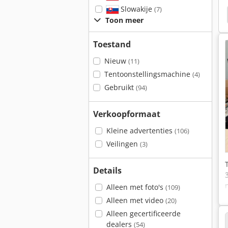
Slowakije
(7)
Weber Cr5E
Weiss Ws 220G
Kubota Kx36-2A
Toon meer
Toestand
Nieuw
(11)
Tentoonstellingsmachine
(4)
Gebruikt
(94)
Verkoopformaat
Kleine advertenties
(106)
Veilingen
(3)
Details
Alleen met foto's
(109)
Alleen met video
(20)
Alleen gecertificeerde
dealers
(54)