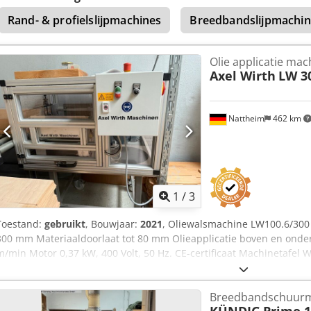
rollentafel ca. 80 kg - Afzuigaansluiting: 250 mm Accessoires: Rol
Rand- & profielslijpmachines
Breedbandslijpmachi
bedieningshandleidingen, schema en reserveonderdelendocumentat
rubberen transportrollen zijn door ouderdom verhard en moeten z
Locatie: 65618 Selters (Taunus), Duitsland.
Olie applicatie mac
Axel Wirth
LW 3
Nattheim
462 km
1
/
3
Toestand:
gebruikt
, Bouwjaar:
2021
, Oliewalsmachine LW100.6/300
300 mm Materiaaldoorlaat tot 80 mm Olieapplicatie boven en onder
m/min Motor 0,37 kW, 400 Volt, 50 Hz. CE-certificaat Machinetafe
Extra beschermkap met verstelbare doorgangsdikte, met plexiglaz
1300 mm Werkhoogte 900 mm Hoogte verstelbaar Opslaglocatie: Na
Breedbandschuur