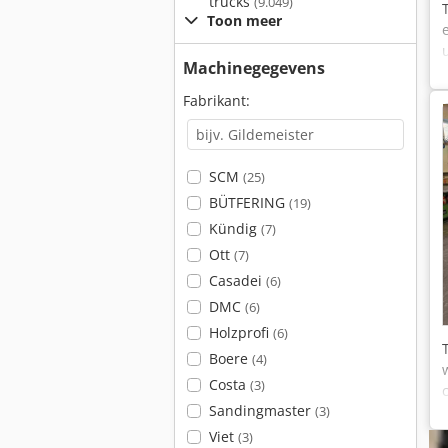
trucks
(9.049)
Toon meer
Machinegegevens
Fabrikant:
SCM
(25)
BÜTFERING
(19)
Kündig
(7)
Ott
(7)
Casadei
(6)
DMC
(6)
Holzprofi
(6)
Boere
(4)
Costa
(3)
Sandingmaster
(3)
Viet
(3)