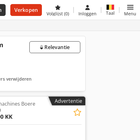
n
Verkopen
Taal
Volglijst
(0)
Inloggen
Menu
m
Relevantie
ters verwijderen
Advertentie
achines Boere
9
00 KK