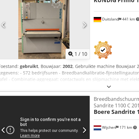
KÜNDIG
Primo 1
Duitsland
441 km
1
/
10
Toestand:
gebruikt
, Bouwjaar:
2002
, Gebruikte machine Bouwjaar 2
gegevens: - 572 bedrijfsuren - Breedbandkalibratie-fijnstellingaut
tafel - Combinatie-aggregaat: contactwals en slijpmachine met ele
segmentslijpmachine - Contactwalsniveau traploos regelbaar volge
pneumatisch regelbaar - Inlooptabel met rollenaanslag en elektrische
Breedbandschuurm
Werkbreedte 1100 mm - Werkdikte 3 – 160 mm - Werkh hoogte 900 
Sandrite 1100 C 20
kW - Bandbestraling met rotoren - Voorschuifsnelheid 3 - 15 m/min,
Boere
Sandrite 
afzuigaansluitingen Ø=180 mm - Joystick-bediening - Zijdeur met r
2020 mm - Gewicht circa 180 kg Beschikbaarheid circa september 
Wijchen
171 km