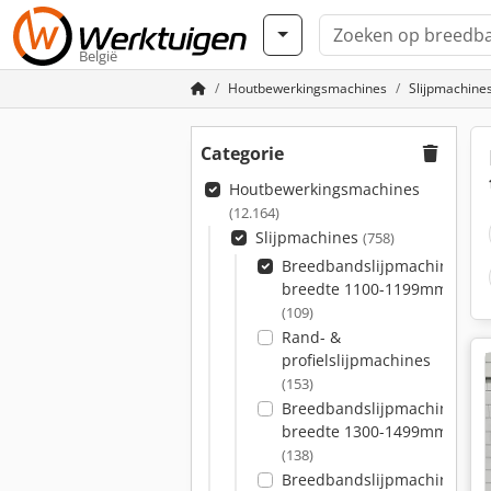
België
Houtbewerkingsmachines
Slijpmachine
Categorie
Houtbewerkingsmachines
(12.164)
Slijpmachines
(758)
Breedbandslijpmachine
breedte 1100-1199mm
(109)
Rand- &
profielslijpmachines
(153)
Breedbandslijpmachine
breedte 1300-1499mm
(138)
Breedbandslijpmachine