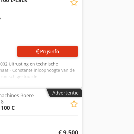
100 E-Lack
Prijsinfo
002 Uitrusting en technische
omaat - Constante inloophoogte van de
ktronisch gestuurde
ns korrelgrootte - Segmentslijpmachine
 verstelling via digitaal display -
Advertentie
achines Boere
mm Dsdpfx Aiozq Hiws Uekr - Motor 11
18
 traploos regelbaar via omvormer - 2
1100 C
aam - Afmetingen circa 1460 x 1550 x
2026 Opslaglocatie: Nedersaksen
€ 9.500