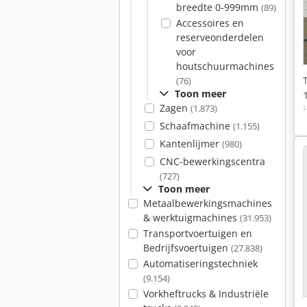
breedte 0-999mm
(89)
Accessoires en
reserveonderdelen
voor
houtschuurmachines
(76)
Toon meer
Zagen
(1.873)
Schaafmachine
(1.155)
Kantenlijmer
(980)
CNC-bewerkingscentra
(727)
Toon meer
Metaalbewerkingsmachines
& werktuigmachines
(31.953)
Transportvoertuigen en
Bedrijfsvoertuigen
(27.838)
Automatiseringstechniek
(9.154)
Vorkheftrucks & Industriële