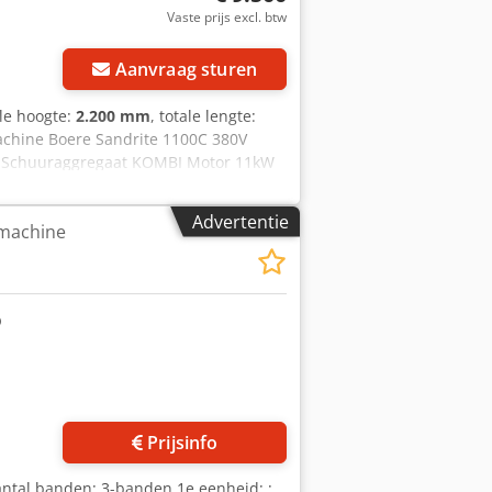
Vaste prijs excl. btw
Aanvraag sturen
ale hoogte:
2.200 mm
, totale lengte:
machine Boere Sandrite 1100C 380V
Schuuraggregaat KOMBI Motor 11kW
50kg. - Bouwjaar: 2018 -
ficaat aanwezig: Nee - Serienummer:
Advertentie
machine
 Dmex Ai Uekr - - Schuurbandlengte
m]: 150 - - Motorvermogen [kW]: 15 -
rkhoogte [mm]: 152 - Doorvoermotor
eid [m/min]: 8 - Voltage [V]: 400 -
- Transportafmetingen: 1900mm x
ortcolli [st.]: 1 Financiële informatie
nbaar voor ondernemers Levering en
els
Prijsinfo
ntal banden: 3-banden 1e eenheid: :