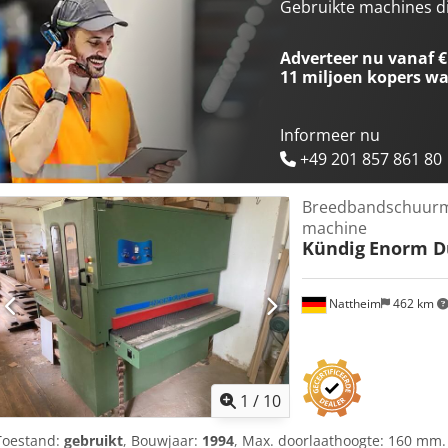
65° Shore Schuurschoen 2e aggregaat: elektronische enkelsegme
Gebruikte machines d
aggregaat: 1900 mm Schuurbandbreedte 2e aggregaat: 1370 mm S
traploos 2 - 18 m/sec Bandafblaasapparaat: voor 2e aggregaat, stuk
Adverteer nu vanaf €
mogelijk: Ja Vacuümtapijt: Ja Dodozkh Syepfx Ai Uokr Voedersnelhei
11 miljoen kopers
wa
Besturing: touchscreen Elektr./pneum. bandoscillatie: ja Inlaathoo
Tafelindicatie: digitaal Werkhoogte c.q. invoertafelhoogte: 900 mm
Nattheim
Informeer nu
+49 201 857 861 80
Breedbandschuurm
machine
Kündig
Enorm D
Nattheim
462 km
1
/
10
Toestand:
gebruikt
, Bouwjaar:
1994
, Max. doorlaathoogte: 160 mm