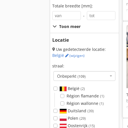
Totale breedte [mm]:
-
Toon meer
Locatie
Uw gedetecteerde locatie:
België
(wijzigen)
straal:
Onbeperkt
(109)
België
(2)
Région flamande
(1)
Région wallonne
(1)
Duitsland
(39)
Polen
(29)
Oostenrijk
(15)