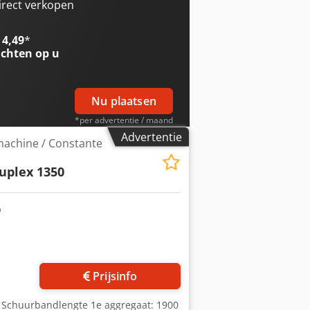
nten 35 mm Schuurbandlengte 2e
irect verkopen
chuurbandsnelheid 2e aggregaat:
s Reinigingsborstels: Ja Lakschuren
 4,49
*
d: traploos van 2,5 - 13 m/min
chten op u
gte: vast (bovenkant beweegbaar)
 Motorvermogen: 36 kW Locatie:
Nu plaatsen
*per advertentie / maand
Advertentie
achine / Constante
uplex 1350
Prijsinfo
. Schuurbandlengte 1e aggregaat: 1900