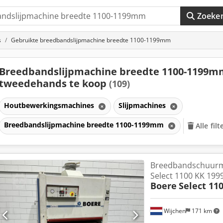
Zoeke
s
Gebruikte breedbandslijpmachine breedte 1100-1199mm
Breedbandslijpmachine breedte 1100-1199m
tweedehands te koop
(109)
Houtbewerkingsmachines
Slijpmachines
Breedbandslijpmachine breedte 1100-1199mm
Alle fil
Breedbandschuurm
Select 1100 KK 199
Boere
Select 11
Wijchen
171 km