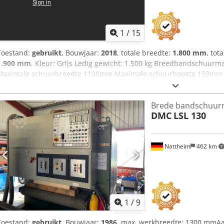
1
/
15
Toestand:
gebruikt
, Bouwjaar:
2018
, totale breedte:
1.800 mm
, tot
1.900 mm
, Kleur: Grijs Ledig gewicht: 1.500 kg Breedbandschuur
Maximale schuurbreedte 1100mm Maximale schuurhoogte 150mm 
(15PK) Transportafmetingen:1800x1300x2100mm (LxBxH), Gewicht 18
Documentatie aanwezig: Nee - CE markering aanwezig: Ja - CE certi
Brede bandschuur
18.03.7507 - Aantal aggregaten [st.]: 1 - └ Aggregaat 1: Djdpfsyz U
DMC
LSL 130
[mm]: 1900 - - Schuurbandbreedte [mm]: 1100 - - Diameter wals [m
Max. werkbreedte [mm]: 1100 - Min. werkhoogte [mm]: 3 - Max. we
[kW]: 0.55 - Min. doorvoersnelheid [m/min]: 2.5 - Max. doorvoersnelh
Nattheim
462 km
Stroomverbruik [A]: 28 - Afzekering [A]: 32 - Vermogen [kW]: 15.6 
1800mm x 2200mm (l x b x h) - Transportgewicht [kg]: 1500kg - Transp
BTW: De getoonde prijs is exclusief BTW BTW/marge: BTW verreke
inruil altijd mogelijk van alles in de industriële sectoren Yorick Dieb
1
/
9
Toestand:
gebruikt
, Bouwjaar:
1986
, max. werkbreedte: 1300 mmAa