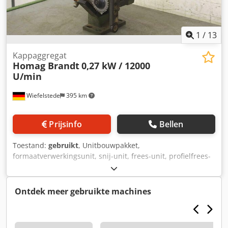
1
/
13
Kappaggregat
Homag Brandt
0,27 kW / 12000
U/min
Wiefelstede
395 km
Prijsinfo
Bellen
Toestand:
gebruikt
, Unitbouwpakket,
formaatverwerkingsunit, snij-unit, frees-unit, profielfrees-
unit, voegfrees-unit, trim-unit, dubbelkante profiler,
kantbewerkingsmachine, scoremotor, hakselmotor,
freesmotor voor kantbewerkingsmachine Dcodpfxsgy T I Tj
Ontdek meer gebruikte machines
Adijk -Fabrikant: Homag, afkanteenheid van
kantenaanzetmachine BRANDT KM 35 -Motor: Homag type
LF-40-L -Kracht: 0,27 kW / 12000 omw/min -Voltage: 220V /