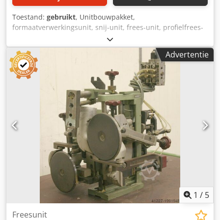
Toestand:
gebruikt
, Unitbouwpakket,
formaatverwerkingsunit, snij-unit, frees-unit, profielfrees-
unit, voegfrees-unit, trim-unit, dubbelkante profiler,
kantbewerkingsmachine, scoremotor, hakselmotor,
Advertentie
freesmotor voor kantbewerkingsmachine -Verkoop:
Overdracht in de huidige staat zoals gezien -Koffer: lichte
beschadiging, zie foto's -Freesunit: voor het frezen van de
uitstekende kanten aan de voor- en achterkant
Dcedpfxsgyg Are Adiok -Verstelbereik: 400 tot 840 mm -
Klemmen: pneumatisch -Motoren: Holz-Her 750 W / 2600
omw/min -Zaagblad: Ø 160 mm -Afmetingen: 1010/450 /
H540 mm -Gewicht: 94 kg
1
/
5
Freesunit