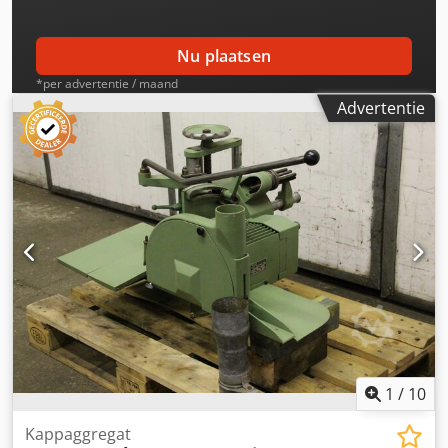
Nu plaatsen
*per advertentie / maand
Advertentie
1
/
10
Kappaggregat