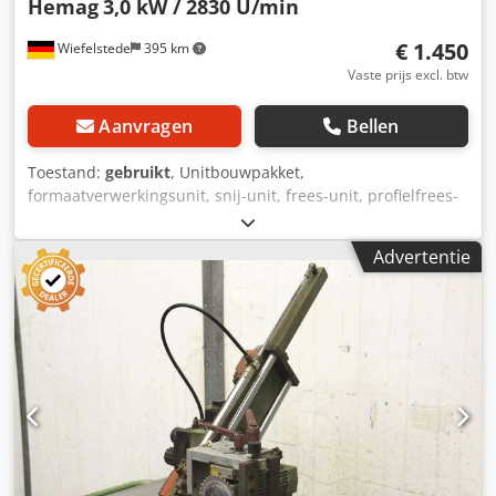
Hemag
3,0 kW / 2830 U/min
€ 1.450
Wiefelstede
395 km
Vaste prijs excl. btw
Aanvragen
Bellen
Toestand:
gebruikt
, Unitbouwpakket,
formaatverwerkingsunit, snij-unit, frees-unit, profielfrees-
unit, voegfrees-unit, trim-unit, dubbelkante profiler,
kantbewerkingsmachine, scoremotor, hakselmotor,
Advertentie
freesmotor voor kantbewerkingsmachine -Fabrikant:
Hemag, zaagunit 30° zwenkbaar Dcedsgy Dbwjpfx Adiok -
Zaagblad: max. Ø 350 x 30 mm -Motor: Perske type DKNS
120/2 3,0 kW / 2830 rpm -Beschermingsklasse: IP 54 -
Afmetingen: 950/780 / H630 mm -Gewicht: 115 kg