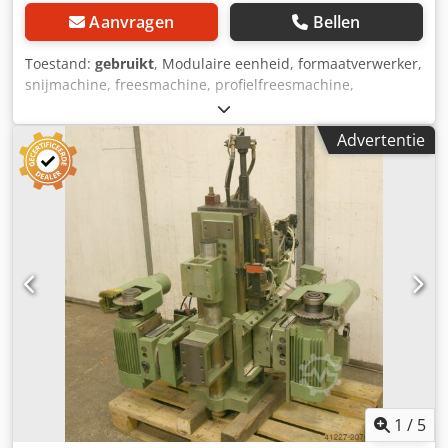
Aanvragen
Bellen
Toestand:
gebruikt
, Modulaire eenheid, formaatverwerker,
snijmachine, freesmachine, profielfreesmachine,
voegfreesmachine, snijmachine, dubbelzijdige profiler,
kantverwerkingsmachine, scoremotor,
Advertentie
versnipperaarmotor, freesmotor voor
kantverwerkingsmachine -HOMAG snoeiapparaat voor het
trimmen van de uitstekende randen aan de voor- en
achterkant -met zwaar leiderschap -Freestoestel: draaibaar
-2x motoren -Motortype: KCS 71.16-2 D -Vermogen: 4,4/6,6
kW -Voltage: 220/380/380 volt -Frequentie: 50/100 Hz -
Snelheid: 2860/5870 rpm Dsdjb Uhp Iepfx Adisck -andere
motoren met andere diensten op voorraad tegen een
meerprijs -Maten: 1200/960/H600 mm -gewicht: 470 kg
1
/
5