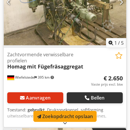
300 Hz -Snelheid: 18000 rpm -Maten: 780/470/H340 mm -
gewicht: 52 kg Dsdpfxjb Uht Ns Adisck
1
/
5
Zachtvormende verwisselbare
profielen
Homag
mit Fügefräsaggregat
€ 2.650
Wiefelstede
395 km
Vaste prijs excl. btw
Aanvragen
Bellen
Toestand:
gebruikt
, Drukzonekoepel, softforming
Zoekopdracht opslaan
uitwisselbare profielen voor softforming machines,
dubbelzijdige tenoners, kantenbanken, scoremotor,
versnipperaarmotor, freesmotor voor