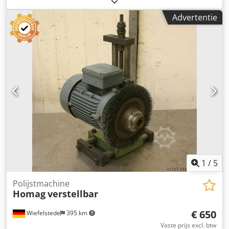
dubbelzijdige profiler, kantenbewerkingsmachine,
Advertentie
scoremotor, versnipperaarmotor, freesmotor voor
kantenbewerkingsmachine -HOMAG-freeseenheid voor de
verwerking van het formaat -met zware
zwaluwstaartgeleider -1x motoren Perske -met lange
schacht -Motortype: KNS 70/12 -Vermogen: 3/4,4 kW -
Voltage: 220/380 volt -Frequentie: 50/100 Hz -Snelheid:
2880/5880 tpm -andere motoren met andere diensten op
voorraad tegen een meerprijs -Maten: 1200/1300/H550 mm
-gewicht: 290 kg Dodpfx Adeb Uhvbeiock
1
/
5
Polijstmachine
Homag
verstellbar
€ 650
Wiefelstede
395 km
Vaste prijs excl. btw