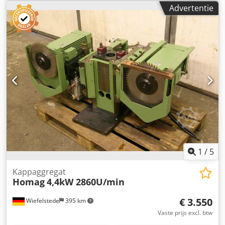
dubbelzijdige profilering, kantenbewerkingsmachine,
Advertentie
scoremotor, versnipperaarmotor, freesmotor voor
kantenbewerkingsmachine -HOMAG eenheidsdrager voor
freesunits -met zwaar leiderschap -lateraal verplaatsbaar -
met een teller -Tafelhoogte: 276 mm -Tafeloppervlak: 1958
x 295 mm -Tabeldikte: 18 mm -Prijs: per stuk -Aantal: 2x
beschikbaar -Maten: 1958/295/H276 mm -gewicht: 208 kg
Djdeb Uhpaopfx Adieck
1
/
5
Kappaggregat
Homag
4,4kW 2860U/min
€ 3.550
Wiefelstede
395 km
Vaste prijs excl. btw