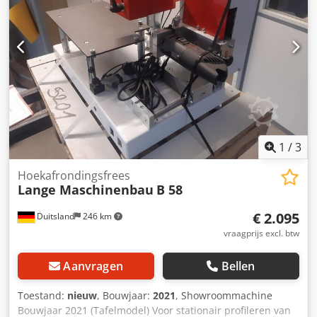
1
/
3
Hoekafrondingsfrees
Lange Maschinenbau
B 58
€ 2.095
Duitsland
246 km
vraagprijs excl. btw
Aanvragen
Bellen
Toestand:
nieuw
, Bouwjaar:
2021
, Showroommachine
Bouwjaar 2021 (Tafelmodel) Voor stationair profileren van