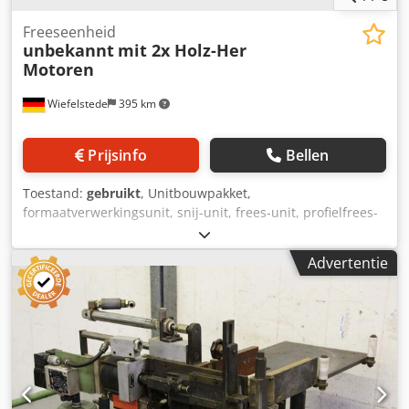
Freeseenheid
unbekannt
mit 2x Holz-Her
Motoren
Wiefelstede
395 km
Prijsinfo
Bellen
Toestand:
gebruikt
, Unitbouwpakket,
formaatverwerkingsunit, snij-unit, frees-unit, profielfrees-
unit, voegfrees-unit, trim-unit, dubbelkante profiler,
kantbewerkingsmachine, scoremotor, hakselmotor,
Advertentie
freesmotor voor kantbewerkingsmachine -Freesaggregaat:
helaas geen typeaanduiding Dedjgyg Avopfx Adijck -Motor:
2x Holz-Her 2200 W / 2800 rpm -Aandrijfriem: niet
inbegrepen -Motorblok: afmetingen 400/340/300 mm -
Freesunit: 530/440 / H300 mm -Gewicht: 81 kg