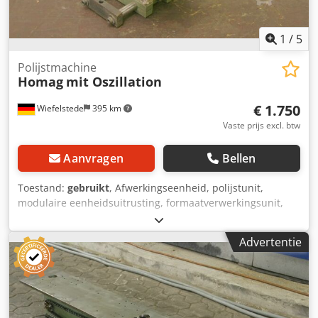
1
/
5
Polijstmachine
Homag
mit Oszillation
€ 1.750
Wiefelstede
395 km
Vaste prijs excl. btw
Aanvragen
Bellen
Toestand:
gebruikt
, Afwerkingseenheid, polijstunit,
modulaire eenheidsuitrusting, formaatverwerkingsunit,
dubbelzijdige profiler, randverwerkingsmachine, na de
schraper voor randverwerkingsmachine -HOMAG-
Advertentie
afwerkingseenheid voor het aanbrengen van
reinigingsmiddelen met poetsinrichting voor het
verwijderen van lijmresten op PVC-randen -met oscillatie -
Zweven -kant: verstelbaar -hoogte: instelbaar -Aantal: 4x
beschikbaar Dodpfxeb Sc Sxj Adisck -Prijs: per stuk -Maten: