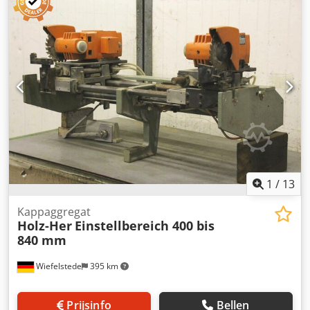
kantenbewerkingsmachine -HOMAG-freestoestel: voor
formaatverwerking -met zware zwaluwstaartgeleider -1x
motoren Perske -met lange schacht -Motortype: KNS 70.12-
2DF -Vermogen: 5,5/8,0 kW -Voltage: 220/380 volt -
Frequentie: 50/100 Hz Snelheid: 2870/5880 tpm -andere
motoren met andere diensten op voorraad tegen een
meerprijs -Maten: 1250/1350/H600 mm -gewicht: 400 kg
Dcsdpjb Uhvtjfx Adisk
1
/
13
Kappaggregat
Holz-Her
Einstellbereich 400 bis
840 mm
Wiefelstede
395 km
Prijsinfo
Bellen