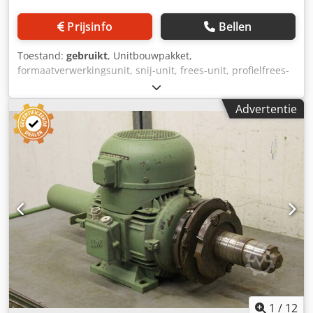
Prijsinfo
Bellen
Toestand:
gebruikt
, Unitbouwpakket,
formaatverwerkingsunit, snij-unit, frees-unit, profielfrees-
unit, voegfrees-unit, trim-unit, dubbelkante profiler,
kantbewerkingsmachine, scoremotor, hakselmotor,
Advertentie
freesmotor voor kantbewerkingsmachine -Fabrikant:
Homag, freesunit van kantenaanzetmachine BRANDT KM
36 -Motor: 2x Homag type LF-55L 0,55 kW / 12000 rpm -
Voltage: 220V / 200 Hz -Afmetingen: 500/350 / H570 mm
Dodpfsgy Dbhex Adiock -Gewicht: 55 kg
1
/
12