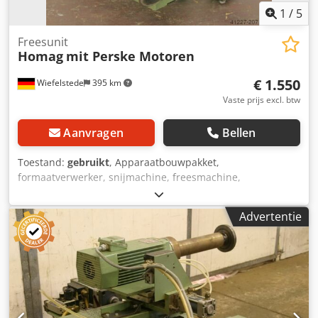
1
/
5
Freesunit
Homag
mit Perske Motoren
€ 1.550
Wiefelstede
395 km
Vaste prijs excl. btw
Aanvragen
Bellen
Toestand:
gebruikt
, Apparaatbouwpakket,
formaatverwerker, snijmachine, freesmachine,
profielfreesmachine, voegenfreesmachine, snijmachine,
dubbelzijdige profiler, kantenbewerkingsmachine,
Advertentie
scoremotor, versnipperaarmotor, freesmotor voor
kantenbewerkingsmachine -HOMAG freesunit kan worden
geribbeld, gegroefd en geprofileerd -met sleutel: van 2
zijden elk -Freestoestel: draaibaar -2x motoren Perske -
Vermogen: 0,6 kW -Voltage: 165 volt Dsdpjb Uhvdofx Adiock
-Frequentie: 300 Hz -Snelheid: 18000 rpm -andere motoren
met andere diensten op voorraad tegen een meerprijs -