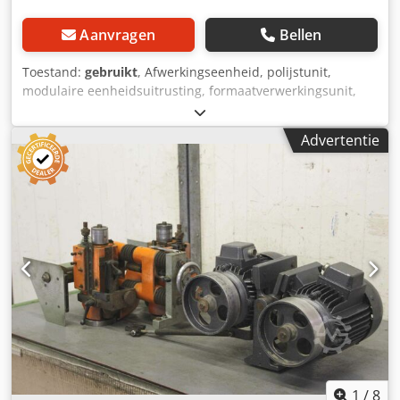
Aanvragen
Bellen
Toestand:
gebruikt
, Afwerkingseenheid, polijstunit,
modulaire eenheidsuitrusting, formaatverwerkingsunit,
dubbelzijdige profiler, randverwerkingsmachine, na de
schraper voor randverwerkingsmachine -HOMAG-
Advertentie
afwerkingseenheid: voor het aanbrengen van
reinigingsmiddelen met poetsinrichting voor het
verwijderen van lijmresten op PVC-randen Dedpfecn Ibqox
Adieck -Motor: 1,1 kW -Snelheid: 2840 rpm -kant:
verstelbaar -hoogte: instelbaar -Aantal: 1x aggregaten
beschikbaar -Prijs: per stuk -Maten: 350/350/H500 mm -
gewicht: 32 kg
1
/
8