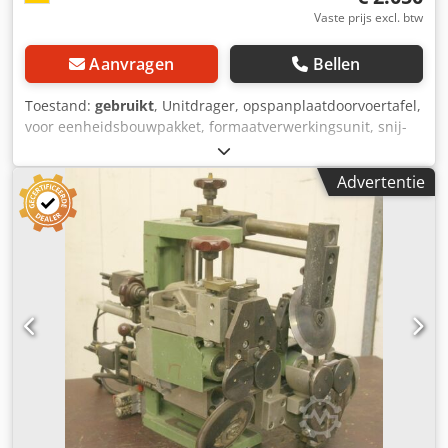
Vaste prijs excl. btw
Aanvragen
Bellen
Toestand:
gebruikt
, Unitdrager, opspanplaatdoorvoertafel,
voor eenheidsbouwpakket, formaatverwerkingsunit, snij-
unit, freesunit, profielfreesunit, voegfreesunit, snij-unit,
dubbelzijdige profilering, kantenbewerkingsmachine,
Advertentie
scoremotor, versnipperaarmotor, freesmotor voor
kantenbewerkingsmachine -HOMAG eenheidsdrager voor
freesunits -met zwaar leiderschap -lateraal verplaatsbaar -
met een teller -Tafelhoogte: 278 mm -Tafeloppervlak: 1600
x 295 mm -Tabeldikte: 18 mm -Prijs: per stuk -Aantal: 2x
beschikbaar -Maten: 1600/295/H278 mm Djdsb Uhn Uopfx
Adijck -gewicht: 170 kg