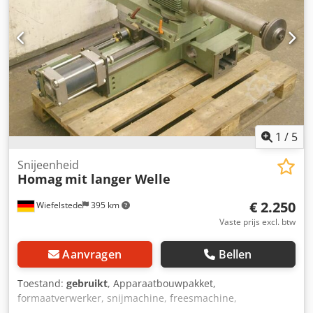
KCS 70.12-2D -Vermogen: 3,0/4,4 kW -Voltage: 220/380/380
volt -Frequentie: 50/100 Hz -Snelheid: 2880/5880 tpm -
andere motoren met andere diensten op voorraad tegen
een meerprijs Dcjdpfeb Uhp Hex Adisk -Maten:
1150/600/H1330 mm -gewicht: 346 kg
1
/
5
Snijeenheid
Homag
mit langer Welle
€ 2.250
Wiefelstede
395 km
Vaste prijs excl. btw
Aanvragen
Bellen
Toestand:
gebruikt
, Apparaatbouwpakket,
formaatverwerker, snijmachine, freesmachine,
profielfreesmachine, voegenfreesmachine, snijmachine,