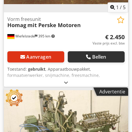
1
/
5
Vorm freesunit
Homag
mit Perske Motoren
€ 2.450
Wiefelstede
395 km
Vaste prijs excl. btw
Aanvragen
Bellen
Toestand:
gebruikt
, Apparaatbouwpakket,
formaatverwerker, snijmachine, freesmachine,
profielfreesmachine, voegenfreesmachine, snijmachine,
dubbelzijdige profiler, kantenbewerkingsmachine,
Advertentie
scoremotor, versnipperaarmotor, freesmotor voor
kantenbewerkingsmachine -De tweemotorige HOMAG-
profielfrezen zorgen voor hoekrondingen, ook bij de
verwerking van fineerhout. -voor het afronden van randen
aan de voor- en achterkant van het werkstuk en aan de
onderkant -elk 2x hoekkopieerapparaten -2x motoren
Perske -Vermogen: 0.3 KW -Voltage: 165 volt -Frequentie: