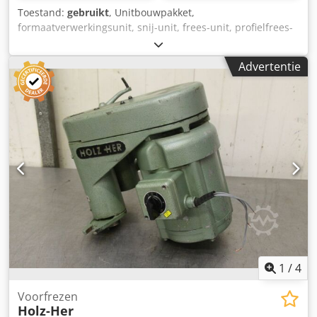
Toestand:
gebruikt
, Unitbouwpakket,
formaatverwerkingsunit, snij-unit, frees-unit, profielfrees-
unit, voegfrees-unit, trim-unit, dubbelkante profiler,
kantbewerkingsmachine, scoremotor, hakselmotor,
Advertentie
freesmotor voor kantbewerkingsmachine -Verkoop:
Overdracht in de huidige staat zoals gezien -
Beschermende afdekking: schade zie foto's -Fabrikant:
Homag, freesunit van kantenbandmachine BRANDT KS 25 -
Motor: Homag 0,75 kW / 12000 rpm Dcodpfx Adogylrljijk -
Voltage: 220V / 200 Hz -Pneumatische cilinder: Bosch -
Afmetingen: 900/570 / H325 mm -Gewicht: 44 kg
1
/
4
Voorfrezen
Holz-Her