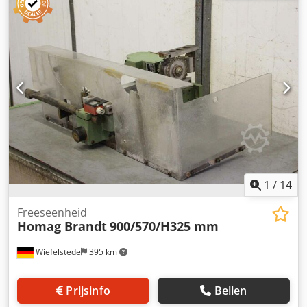
profielhouder kantbewerkingsmachine -Fabrikant: Homag,
profielhouder van kantenaanlijmmachine BRANDT KM 35 -
Individuele onderdelen: zie foto's -Afmetingen: 665/540 /
H375 mm Dcsdpfxjgy T Nbs Adiok -Gewicht: 30 kg
1
/
14
Freeseenheid
Homag Brandt
900/570/H325 mm
Wiefelstede
395 km
Prijsinfo
Bellen