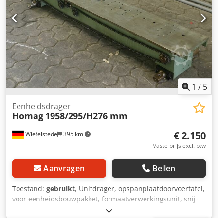
580/350/H460 mm -gewicht: 28 kg
1
/
5
Eenheidsdrager
Homag
1958/295/H276 mm
€ 2.150
Wiefelstede
395 km
Vaste prijs excl. btw
Aanvragen
Bellen
Toestand:
gebruikt
, Unitdrager, opspanplaatdoorvoertafel,
voor eenheidsbouwpakket, formaatverwerkingsunit, snij-
unit, freesunit, profielfreesunit, voegfreesunit, snij-unit,