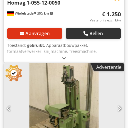
Homag
1-055-12-0050
€ 1.250
Wiefelstede
395 km
Vaste prijs excl. btw
Aanvragen
Bellen
Toestand:
gebruikt
, Apparaatbouwpakket,
formaatverwerker, snijmachine, freesmachine,
profielfreesmachine, voegenfreesmachine, snijmachine,
dubbelzijdige profiler, kantenbewerkingsmachine,
Advertentie
scoremotor, versnipperaarmotor, freesmotor voor
kantenbewerkingsmachine Dsdpfeb R Hkpex Adieck -
HOMAG freesunit: u kunt korting, groef en profiel
aanbrengen. -met sleutel: van 2 zijden elk -Freestoestel:
draaibaar -1x motoren Perske -Vermogen kW -Voltage: volts
-Frequentie: Hz -Snelheid: rpm -andere motoren met
andere diensten op voorraad tegen een meerprijs -Maten:
650/520/H600 mm -gewicht: 80 kg