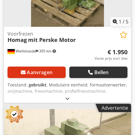
1
/
5
Voorfrezen
Homag
mit Perske Motor
€ 1.950
Wiefelstede
395 km
Vaste prijs excl. btw
Aanvragen
Bellen
Toestand:
gebruikt
, Modulaire eenheid, formaatverwerker,
snijmachine, freesmachine, profielfreesmachine,
voegfreesmachine, snijmachine, dubbelzijdige profiler,
kantverwerkingsmachine, scoremotor,
Advertentie
versnipperaarmotor, freesmotor voor
kantverwerkingsmachine -HOMAG freesunit voor het
gezamenlijk frezen -met zware zwaluwstaartgeleider -
Freestoestel: draaibaar -1x motoren Perske -Motortype: