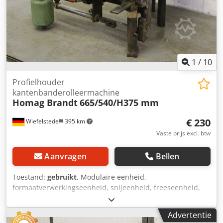
1
/
10
Profielhouder
kantenbanderolleermachine
Homag Brandt
665/540/H375 mm
€ 230
Wiefelstede
395 km
Vaste prijs excl. btw
Aanvragen
Bellen
Toestand:
gebruikt
, Modulaire eenheid,
formaatverwerkingseenheid, snijeenheid, freeseenheid,
profielfreeseenheid, voegfreeseenheid, trimeenheid,
dubbelkante profiler, kantbewerkingsmachine, scoremotor,
Advertentie
hakselmotor, freesmotor voor kantbewerkingsmachine,