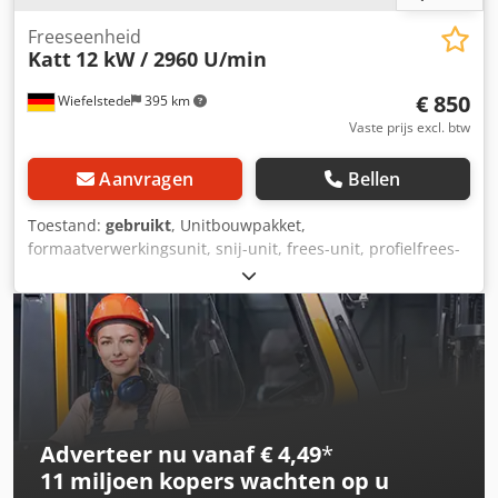
Freeseenheid
Katt
12 kW / 2960 U/min
€ 850
Wiefelstede
395 km
Vaste prijs excl. btw
Aanvragen
Bellen
Toestand:
gebruikt
, Unitbouwpakket,
formaatverwerkingsunit, snij-unit, frees-unit, profielfrees-
unit, voegfrees-unit, trim-unit, dubbelkante profiler,
kantbewerkingsmachine, scoremotor, hakselmotor,
freesmotor voor kantbewerkingsmachine -Fabrikant: Katt,
freesunit met 3 frezen -Motor: Type N132M 12 kW / 2960
rpm -Beschermingsklasse: IP 44 -Schacht: beide zijden Ø
40 x 235 mm -Freesbreedte: 20/10/18 mm -Afmetingen:
840/320 / H380 mm Dcjdogy Dbpepfx Adiok -Gewicht: 99 kg
Adverteer nu vanaf € 4,49
*
11 miljoen kopers
wachten op u