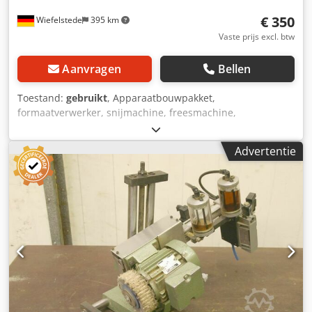
€ 350
Wiefelstede
395 km
Vaste prijs excl. btw
Aanvragen
Bellen
Toestand:
gebruikt
, Apparaatbouwpakket,
formaatverwerker, snijmachine, freesmachine,
profielfreesmachine, voegenfreesmachine, snijmachine,
dubbelzijdige profiler, kantenbewerkingsmachine,
Advertentie
scoremotor, versnipperaarmotor, freesmotor voor
kantenbewerkingsmachine -Aantal: 1x motor -Motortype:
Dsdpfx Aec Iprfjdiock -Vermogen: kW -Voltage: 380 volt -
Gereedschapshouder: SK40 -Spindelsnelheid: 9000 rpm -
Maten: 340/270/H400 mm -gewicht: 35 kg