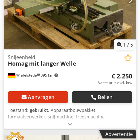
Maten: 650/450/H600 mm -gewicht: 74 kg
1
/
5
Snijeenheid
Homag
mit langer Welle
€ 2.250
Wiefelstede
395 km
Vaste prijs excl. btw
Aanvragen
Bellen
Toestand:
gebruikt
, Apparaatbouwpakket,
formaatverwerker, snijmachine, freesmachine,
profielfreesmachine, voegenfreesmachine, snijmachine,
dubbelzijdige profiler, kantenbewerkingsmachine,
Advertentie
scoremotor, versnipperaarmotor, freesmotor voor