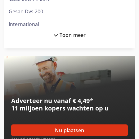
Gesan Dvs 200
International
Toon meer
International 1246
International 1455
International 3288
International 3688
International 433
Adverteer nu vanaf € 4,49
*
International 453
11 miljoen kopers
wachten op u
International 533
International 553
Nu plaatsen
International 554
*per advertentie / maand