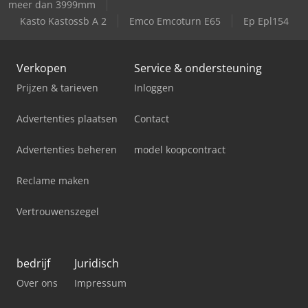
meer dan 3999mm
Kasto Kastossb A 2
Emco Emcoturn E65
Ep Epl154
Verkopen
Service & ondersteuning
Prijzen & tarieven
Inloggen
Advertenties plaatsen
Contact
Advertenties beheren
model koopcontract
Reclame maken
Vertrouwenszegel
bedrijf
Juridisch
Over ons
Impressum