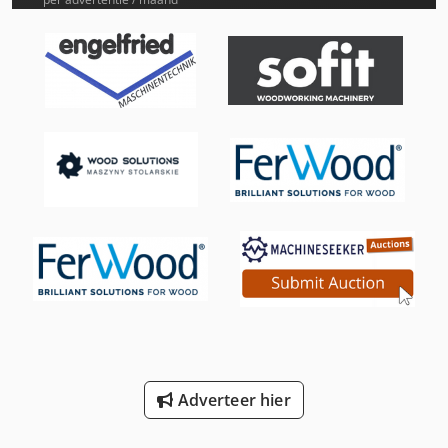
International 644
International 654
International 743
International 824
International 834
International 844
Job-Mann 200-35
Knegt 22 Pk
Knegt Wb 120
Adverteer hier
New Holland-Kobelco