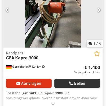
1
/
5
Randpers
GEA
Kapre 3000
€ 1.400
Gerolzhofen
424 km
Vaste prijs excl. btw
Aanvragen
Bellen
Toestand:
gebruikt
, Bouwjaar:
1988
, uit
opleidingswerkplaats, overheidsinstantie zwenkbaar voor
lange werkstukken gebruikt, in goede staat machine