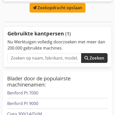
gereinigd, gereviseerd, gesmeerd, functioneel getest,
Zoekopdracht opslaan
proefgedraaid Fabrikant: Gea type: Kapre 3000 bouwjaar:
1988 eenzijdig van onderen perscilinder 1 verwarmingsrail
werkstuklengte 3000 mm pneumatisch verrijdbaar Nieuwe
onderdelen: Dcsdpfxswbi Exo Akkok neveloliër
persluchtslangen 2 potmanschetten perscilinder 2
Gebruikte kantpersen
(1)
potmanschetten spancilinder stekker verwarmingsrail
Opslaglocatie 97447 Gerolzhofen, vrij geladen, onverpakt
Nu Werktuigen volledig doorzoeken met meer dan
Levering in de huidige staat zoals bezichtigd, zonder
200.000 gebruikte machines.
garantie of aansprakelijkheid.
Zoeken
Blader door de populairste
machinenamen:
Benford Pt 7000
Benford Pt 9000
Ciata 300/14/Di/M