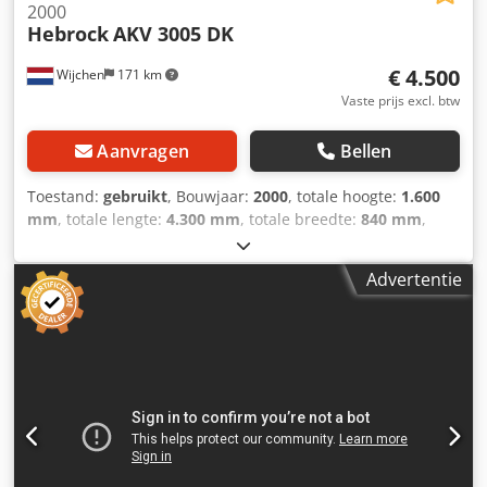
2000
Hebrock
AKV 3005 DK
€ 4.500
Wijchen
171 km
Vaste prijs excl. btw
Aanvragen
Bellen
Toestand:
gebruikt
, Bouwjaar:
2000
, totale hoogte:
1.600
mm
, totale lengte:
4.300 mm
, totale breedte:
840 mm
,
Kleur: Grijs Gewicht: 1.500 kg - Bijzonderheden: - └
Omschrijving: Machine heeft reparatie nodig - Bouwjaar:
Advertentie
2000 - Documentatie aanwezig: Nee - CE certificaat
aanwezig: Nee - Serienummer: 404 - Aantal units [st.]: 6 - └
1e Unittype: Lijmunit - - Gereedschap aanwezig: Ja - └ 2e
Unittype: Aandruk rollen - └ 3e Unittype: Kapunit - -
Gereedschap aanwezig: Ja - └ 4e Unittype: Hoekafrondunit
- - Gereedschap aanwezig: Ja - └ 5e Unittype: Radius-
schraapunit - - Gereedschap aanwezig: Ja - └ 6e Unittype:
Borstelunit - - Gereedschap aanwezig: Ja - Max.
kantbanddikte [mm]: 8 Dksdpfxsykafao Amnsr - Min.