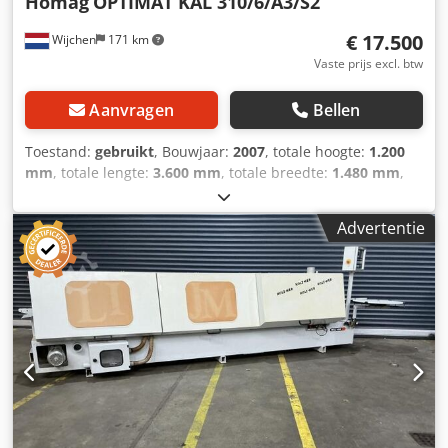
Homag
OPTIMAT KAL 310/6/A3/S2
€ 17.500
Wijchen
171 km
Vaste prijs excl. btw
Aanvragen
Bellen
Toestand:
gebruikt
, Bouwjaar:
2007
, totale hoogte:
1.200
mm
, totale lengte:
3.600 mm
, totale breedte:
1.480 mm
,
Kleur: Grijs - Machine beschikbaar vanaf: 2025-12-15 -
Bouwjaar: 2007 - Documentatie aanwezig: Ja - CE
Advertentie
markering aanwezig: Ja - CE certificaat aanwezig: Nee -
Serienummer: - Aantal units [st.]: 8 - └ 1e Unittype:
Voorfreesunit - - Gereedschap aanwezig: Ja - └ 2e Unittype:
Lijmunit - └ 3e Unittype: Aandruk rollen - - Gereedschap
aanwezig: Ja - └ 4e Unittype: Kapunit - - Gereedschap
aanwezig: Ja - └ 5e Unittype: Grof freesunit - -
Gereedschap aanwezig: Ja - └ 6e Unittype: Radius-
schraapunit Dkjdex Ei Syopfx Amnjr - - Gereedschap
aanwezig: Ja - └ 7e Unittype: Vlakschraapunit - -
Gereedschap aanwezig: Ja - └ 8e Unittype: Borstelunit -
Voltage [V]: 400 - Stroomverbruik [A]: 50 -