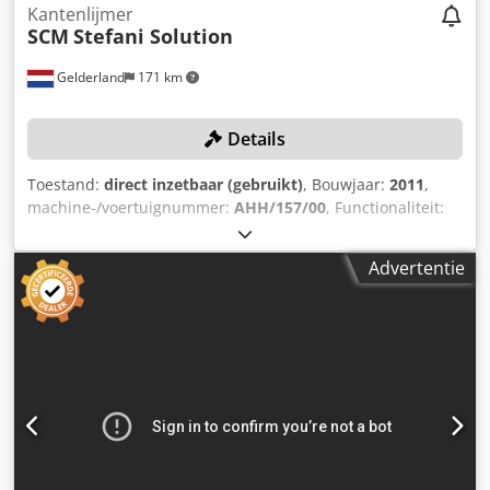
Levering en inruil altijd mogelijk van alles in de industriële
Kantenlijmer
sectoren Yorick Diebels Dkedpfeyrp Uaex Amnsr
SCM
Stefani Solution
Gelderland
171 km
Details
Toestand:
direct inzetbaar (gebruikt)
, Bouwjaar:
2011
,
machine-/voertuignummer:
AHH/157/00
, Functionaliteit:
volledig functioneel
, totale lengte:
12.500 mm
, totale
breedte:
2.400 mm
, totaalgewicht:
4.000 kg
, Uitrusting:
CE-
Advertentie
markering
, TECHNISCHE DETAILS De machine is als volgt
geconfigureerd: 1. Unittype: Voorfreesaggregaat 2.
Unittype: Lijmaggregaat 3. Unittype: Aandrukrollen 4.
Unittype: Afkortaafsnijaggregaat Dsdpfx Ajy Nxrdsmnjkr 5.
Unittype: Groeffreesaggregaat 6. Unittype:
Hoekafrondaggregaat 7. Unittype: Radiusaftrekaggregaat 8.
Unittype: Vlakaftrekaggregaat 9. Unittype: Borstelaggregaat
MACHINEDETAILS Spanning: 400 V Stroomverbruik: 36 A
Zekering: 63 A Vermogen: 14,4 kW Afmetingen & Gewicht
Afmetingen (L x B x H): 12.500 x 2.400 x 1.900 mm Gewicht: