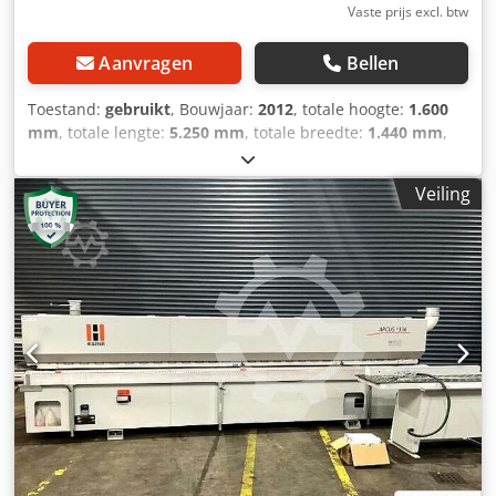
Vaste prijs excl. btw
Aanvragen
Bellen
Toestand:
gebruikt
, Bouwjaar:
2012
, totale hoogte:
1.600
mm
, totale lengte:
5.250 mm
, totale breedte:
1.440 mm
,
Kantenaanlijmmachine HEBROCK AKV 3006 DK F
Smaximale randdikte 3/8 mm Dkjdpfx Ajwnhb Somnsr
Veiling
min/max. werkstukdikte 10/40 mm min. werkstuklengte ca.
200 mm min. werkstukbreedte ca. 80 mm
voedingssnelheid ongeveer 10 m/min. klaar in ongeveer 6
minuten. maximaal opgenomen vermogen 12 kW
elektrische aansluiting 400 V / 3 Ph / 50 Hz Voorfrees
Lijmunit Drukrol Kapzaag Freesunit Freesunit
Hoekafronding Radiusschraper Vlakschraper Poetssunit
Afmetingen (lengte x breedte x hoogte) 5250x1445x1600
mm, gewicht 1550kg. - Bouwjaar: 2012 - Documentatie
aanwezig: Nee - CE certificaat aanwezig: Nee -
Transportafmetingen: 5250mm x 1445mm x 1600mm (l x b
x h) Financiële informatie BTW: De getoonde prijs is
exclusief BTW BTW/marge: BTW verrekenbaar voor