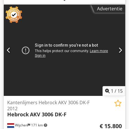
Bouwjaar: 2007 - Documentatie aanwezig: Nee - CE
Advertentie
certificaat aanwezig: Nee - Serienummer: 1328 -
Transportafmetingen: 5200mm x 1200mm x 1600mm (l x b
x h) - Transportgewicht [kg]: 1550kg - Transportcolli [st.]: 1
Financiële informatie BTW: De getoonde prijs is exclusief
BTW BTW/marge: BTW verrekenbaar voor ondernemers
Dedpfx Aew Rd Tzjmnskr Levering en inruil altijd mogelijk
van alles in de industriële sectoren Yorick Diebels
1
/
15
Kantenlijmers Hebrock AKV 3006 DK-F
2012
Hebrock
AKV 3006 DK-F
€ 15.800
Wijchen
171 km