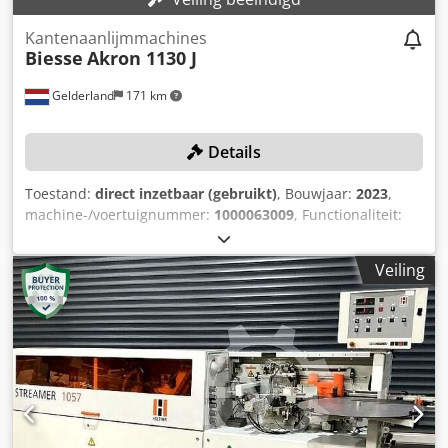
Kantenaanlijmmachines
Biesse
Akron 1130 J
Gelderland
171 km
Details
Toestand:
direct inzetbaar (gebruikt)
, Bouwjaar:
2023
,
machine-/voertuignummer:
1000063009
, Functionaliteit:
volledig functioneel
, randdikte (max.):
5 mm
,
transportlengte:
3.800 mm
, transportbreedte:
700 mm
,
Veiling
transporthoogte:
1.700 mm
, TECHNISCHE GEGEVENS
Aantal units: 5 Max. kantenbanddikte: 5 mm Max.
paneeldikte: 50 mm MACHINEGEGEVENS Documentatie
beschikbaar: Nee CE-markering aanwezig: Ja
Serienummer: 1000063009 Spanning: 400 V
Stroomverbruik: 12,3 A Vermogen: 6,8 kW
Transportafmetingen: 3.800 mm x 700 mm x 1.700 mm (l x
b x h) Dksdpfew Tzifex Amnsr Transportgewicht: 1.000 kg
Aantal transportpakketten: 1