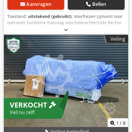
Aanvragen
Bellen
Toestand:
uitstekend (gebruikt)
, Voorfrezen Lijmunit voor
patronen Guillotine Kopzaag voorzijde/achterzijde Rechte
frezen Hoekfrezen Afvlakschaaf voor afronden
Hoekbewerking Rechte afvlakschaaf Zaag voor insnijden
Veiling
Polijstmachine Bouwjaar 2002 Djdpfozik R Aox Amnskr
VERKOCHT
Veil nu zelf!
1
/
8
Veiling beëindigd