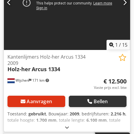
gespecificeerd (gereedschappen aanwezig) 9.
Vlakschraapunit (gereedschappen aanwezig)
MACHINEGEGEVENS Aantal units: 9 stuks Spanning: 400 V
Stroomverbruik: 21,9 A Zekering: 50 A AFMETINGEN
Afmetingen (L x B x H): 6.100 x 1.440 x 1.730 mm
Transportpakketten: 1 stuk UITRUSTING CE-markering
1
/
15
Kantenlijmers Holz-her Arcus 1334
2009
Holz-her
Arcus 1334
€ 12.500
Wijchen
171 km
Vaste prijs excl. btw
Aanvragen
Bellen
Toestand:
gebruikt
, Bouwjaar:
2009
, bedrijfsturen:
2.216 h
,
totale hoogte:
1.700 mm
, totale lengte:
6.100 mm
, totale
breedte:
1.450 mm
, Gewicht: 2.500 kg Dksdpfx Aex Aq
Dpomnor - Machine beschikbaar vanaf: 2026-01-19 -