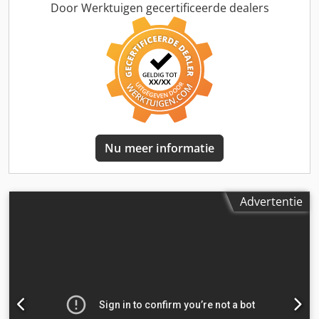
paneeldikte: 45 mm Min. paneelbreedte: 65 mm Max.
Door Werktuigen gecertificeerde dealers
paneelbreedte: 65 mm Min. paneellengte: 160 mm Max.
paneellengte: 250 mm Min. doorvoersnelheid: 10 m/min
Max. doorvoersnelheid: 10 m/min MACHINEGEGEVENS
Afmetingen & Gewicht Afmetingen (L x B x H): 4.630 x 1.600
x 1.770 mm Gewicht: 1.200 kg Aantal transportpakketten: 1
stuk Spanning: 400 V Stroomverbruik: 29,37 A Zekering: 35
A UITRUSTING Voorfreesaggregaat - Type: FG 201 -
Gereedschap aanwezig Lijmunit - Type: 1903
Aandrukrollen - Type: 1812 - Gereedschap aanwezig
Nu meer informatie
Afkortunit - Type: 1918 - Gereedschap aanwezig
Vlakschaafaggregaat - Type: FR201 - Gereedschap
aanwezig Hoekafrondunit - Type: 1832 - Gereedschap
aanwezig Dedpfxjx Rbm Hs Amnokr
Advertentie
Radiusafstraalaggregaat - Type: 1964 - Gereedschap
aanwezig