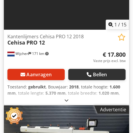
4.000 kg UITRUSTING Gereedschappen CE-markering
1
/
15
Kantenlijmers Cehisa PRO 12 2018
Cehisa
PRO 12
€ 17.800
Wijchen
171 km
Vaste prijs excl. btw
Aanvragen
Bellen
Toestand:
gebruikt
, Bouwjaar:
2018
, totale hoogte:
1.600
mm
, totale lengte:
5.370 mm
, totale breedte:
1.020 mm
,
Kleur: Grijs - Bouwjaar: 2018 - Documentatie aanwezig:
Nee - CE markering aanwezig: Ja - CE certificaat aanwezig:
Advertentie
Nee - Serienummer: 18421 - Transportafmetingen:
5370mm x 1020mm x 1600mm (l x b x h) - Transportcolli
[st.]: 1 Financiële informatie Dedpfxjxyy Rys Amnekr BTW:
De getoonde prijs is exclusief BTW BTW/marge: BTW