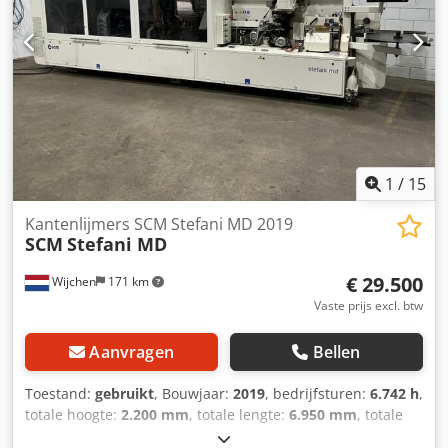
1
/
15
Kantenlijmers SCM Stefani MD 2019
SCM
Stefani MD
€ 29.500
Wijchen
171 km
Vaste prijs excl. btw
Aanvragen
Bellen
Toestand:
gebruikt
, Bouwjaar:
2019
, bedrijfsturen:
6.742 h
,
totale hoogte:
2.200 mm
, totale lengte:
6.950 mm
, totale
breedte:
1.100 mm
, Kleur: Wit Gewicht: 3.700 kg -