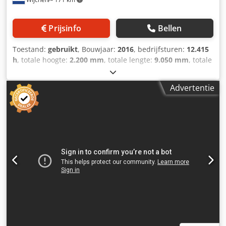
De getoonde prijs is exclusief BTW BTW/marge: BTW
verrekenbaar voor ondernemers Levering en inruil altijd
mogelijk van alles in de industriële sectoren Yorick Diebels
Prijsinfo
Bellen
Toestand:
gebruikt
, Bouwjaar:
2016
, bedrijfsturen:
12.415
h
, totale hoogte:
2.200 mm
, totale lengte:
9.050 mm
, totale
breedte:
1.200 mm
, Kleur: Wit Gewicht: 4.800 kg Prijs: Op
aanvraag - Bouwjaar: 2016 - Documentatie aanwezig: Ja - └
Advertentie
Type documentatie: Elektrische schema’s,
Onderdelenboek, Montage handleiding,
Besturingssysteem, Technische gegevens,
Gebruikershandleiding - CE markering aanwezig: Ja - CE
certificaat aanwezig: Nee - Serienummer: 109/1-606 -
Draaiuren: 12415 - Aantal units [st.]: 11 - └ 1e Unittype:
Voorfreesunit - - Gereedschap aanwezig: Ja - └ 2e Unittype:
Lijmunit - └ 3e Unittype: Aandruk rollen - - Type/Merk:
1914 - - Gereedschap aanwezig: Ja - └ 4e Unittype: Kapunit
- - Type/Merk: KA701 - - Gereedschap aanwezig: Ja - └ 5e
Unittype: Grof freesunit - - Type/Merk: 1828 - -
Gereedschap aanwezig: Ja - └ 6e Unittype: Fijn freesunit - -
Type/Merk: FR701 - - Gereedschap aanwezig: Ja - └ 7e