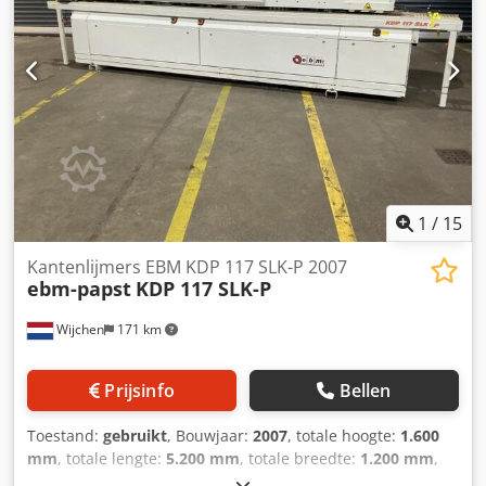
verrekenbaar voor ondernemers Levering en inruil altijd
mogelijk van alles in de industriële sectoren Yorick Diebels
1
/
15
Kantenlijmers EBM KDP 117 SLK-P 2007
ebm-papst
KDP 117 SLK-P
Wijchen
171 km
Prijsinfo
Bellen
Toestand:
gebruikt
, Bouwjaar:
2007
, totale hoogte:
1.600
mm
, totale lengte:
5.200 mm
, totale breedte:
1.200 mm
,
Kleur: Grijs Gewicht: 1.550 kg Prijs: Op aanvraag -