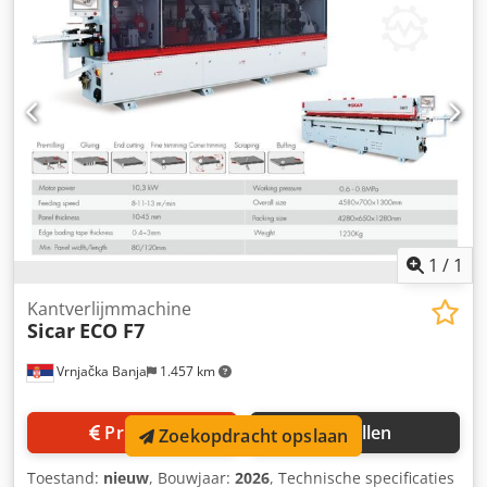
8000 Bouwjaar: 2008 Machine lengte: 11.000 mm
Banddikte: 0,5-16 mm Werkstukdikte: 10-60 mm Minimale
werkstukbreedte: 260 mm Max. snelheid: 25 m/min
(zonder gebruik van zagen) Aggregaten: Dsdszdlabepfx
Amnekr - Lossingsmiddel aanbrenger - Voorfrezing -
Lijmunit - Zagen - Rondomaten - Steekbeitels - Borstels -
Groefzaag voor vlak- en kantenbewerkingen Machine is
operationeel. Voor meer informatie graag bellen
1
/
1
Kantverlijmmachine
Sicar
ECO F7
Vrnjačka Banja
1.457 km
Prijsinfo
Bellen
Zoekopdracht opslaan
Toestand:
nieuw
, Bouwjaar:
2026
, Technische specificaties