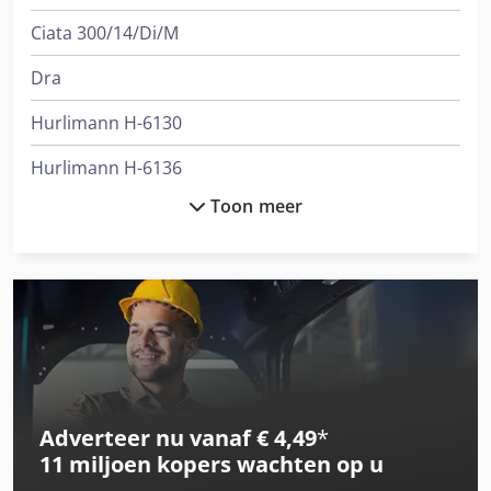
Ciata 300/14/Di/M
Dra
Hurlimann H-6130
Hurlimann H-6136
Toon meer
International
International 1455
International 1586
International 433
International 453
Adverteer nu vanaf € 4,49
*
International 533
11 miljoen kopers
wachten op u
International 553