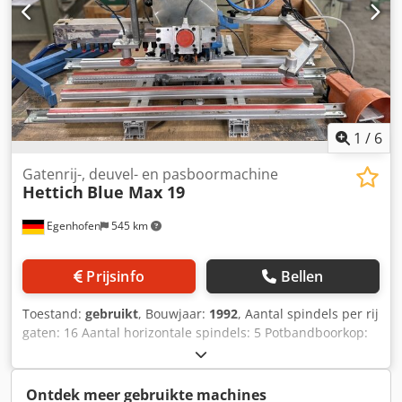
1
/
6
Gatenrij-, deuvel- en pasboormachine
Hettich
Blue Max 19
Egenhofen
545 km
Prijsinfo
Bellen
Toestand:
gebruikt
, Bouwjaar:
1992
, Aantal spindels per rij
gaten: 16 Aantal horizontale spindels: 5 Potbandboorkop:
ja Boordeling: 32 mm Aandrukinrichting: ja / pneumatisch
Vermogensopname: 2,2 kW Dwjdswv Nb Njpfx Aftsa
Booreenheid: zwenkbaar
Ontdek meer gebruikte machines