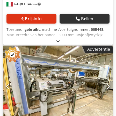
Italië
1.144 km
Prijsinfo
Bellen
Toestand:
gebruikt
, machine-/voertuignummer:
005448
,
Max. Breedte van het paneel: 3000 mm Dwjdpfjwcydzjx
Aftea Max. Lengte van het paneel: 1350 mm Aantal
injectoren: 24
Advertentie