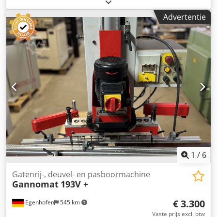
mm Aantal aggregaten: 6 Dwsdpfozqz N Eex Aftea Aantal
aggregaten: 4 Zijdelingse horizontale groepen: ja
Advertentie
1
/
6
Gatenrij-, deuvel- en pasboormachine
Gannomat
193V +
€ 3.300
Egenhofen
545 km
Vaste prijs excl. btw