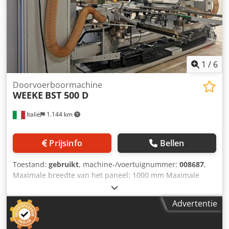
1
/
6
Doorvoerboormachine
WEEKE
BST 500 D
Italië
1.144 km
Prijsinfo
Bellen
Toestand:
gebruikt
, machine-/voertuignummer:
008687
,
Maximale breedte van het paneel: 1000 mm Maximale
lengte van het paneel: 2500 mm Aantal modules: 8
Dodpfezmmt Isx Aftowa Horizontale modules aan de
Advertentie
zijkant: ja