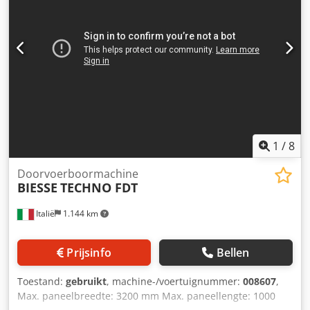
1
/
8
Doorvoerboormachine
BIESSE
TECHNO FDT
Italië
1.144 km
Prijsinfo
Bellen
Toestand:
gebruikt
, machine-/voertuignummer:
008607
,
Max. paneelbreedte: 3200 mm Max. paneellengte: 1000