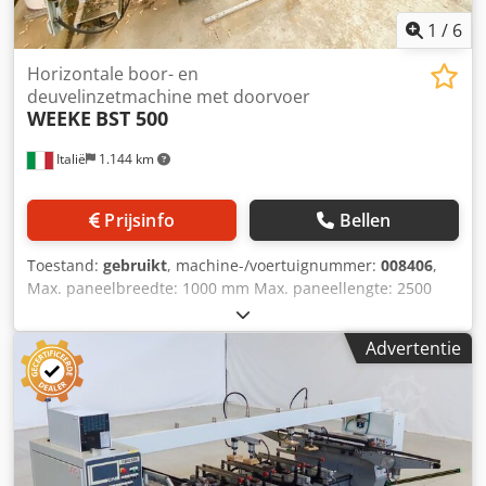
1
/
6
Horizontale boor- en
deuvelinzetmachine met doorvoer
WEEKE
BST 500
Italië
1.144 km
Prijsinfo
Bellen
Toestand:
gebruikt
, machine-/voertuignummer:
008406
,
Max. paneelbreedte: 1000 mm Max. paneellengte: 2500
mm Aantal injectoren: 12 Dwsdpfjyl Ihxex Aftsa
Advertentie