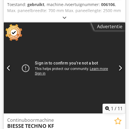
Toestand:
gebruikt
, machine-/voertuignummer:
006106
,
Max. paneelbreedte: 700 mm Max. paneellengte: 2500 mm
Aantal aggregaten: 1 Positionering via NC-besturing: ja
Dwsdjy Nkmmopfx Aftja Zijdelingse horizontale groepen: ja
Advertentie
1
/
11
Continuboormachine
BIESSE
TECHNO KF