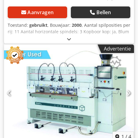
Aanvragen
Bellen
Toestand:
gebruikt
, Bouwjaar:
2000
, Aantal spilposities per
rij: 11 Aantal horizontale spindels: 3 Kopboor kop: ja, Blum
Dwjdpfx Ajxc Hi Ujftja Boordeling: 32mm Opgenomen
vermogen: 2,2kW Booreenheid: zwenkbaar
Advertentie
1
/
4