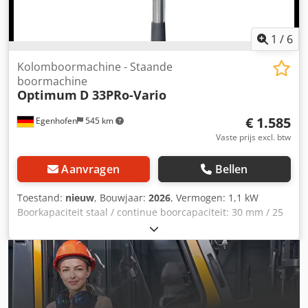
1
/
6
Kolomboormachine - Staande
boormachine
Optimum
D 33PRo-Vario
€ 1.585
Egenhofen
545 km
Vaste prijs excl. btw
Aanvragen
Bellen
Toestand:
nieuw
, Bouwjaar:
2026
, Vermogen: 1,1 kW
Boorkapaciteit staal / continue boorcapaciteit: 30 mm / 25
mm diameter Toerentalbereik: traploos 120 - 3000 min⁻¹
Spindelopname: MK-4 Boorslag: 120 mm Spiloverhang: 254
mm Tafelgrootte: 475 mm x 425 mm Boortafel zijdelings
kantelen / draaien: 45° links / 360° Kolomdiameter: 80 mm
Snelspanboorkop: 1 - 16 mm Djdpfx Afjzhm D Aetowa
Gewicht: 132 kg