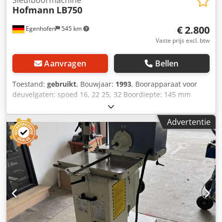
Hofmann
LB750
€ 2.800
Egenhofen
545 km
Vaste prijs excl. btw
Aanvragen
Bellen
Toestand:
gebruikt
, Bouwjaar:
1993
, Boorapparaat voor
deuvelgaten: spoed 16, 22 25, 32 Boordiepte: 145 mm
Sleuflengte: 240 mm Hoogteverstellingsbereik: 135 mm
Motorvermogen: 1,3 / 1,8 kW Snelheid: 1400 / 2800 tpm
Advertentie
Vasthoudinrichting: handmatig Afzuigaansluiting: 100 mm
Machinelengte: 1280 mm Machinebreedte: 960 mm
Dwsdpfxewhuu Ej Aftoa Gewicht: 300 kg