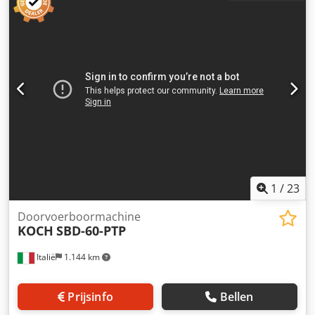
1
/
23
Doorvoerboormachine
KOCH
SBD-60-PTP
Italië
1.144 km
Prijsinfo
Bellen