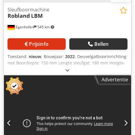
Sleufboormachine
Robland
LBM
Egenhofen
545 km
Prijsinfo
Bellen
Toestand:
nieuw
, Bouwjaar:
2022
, Deuvelgatboorinrichting:
nee Boordiepte: 150 mm Lengte sleufgat: 180 mm Hoogte-
instelbereik: 145 mm Motorvermogen: 1,5kW Snelheid:
3000 rpm Zuigaansluiting: 100 mm Lengte machine: 1280
Advertentie
mm Dwsdpfx Afjgq Un Aetea Breedte machine: 960 mm
Gewicht: 240 kg