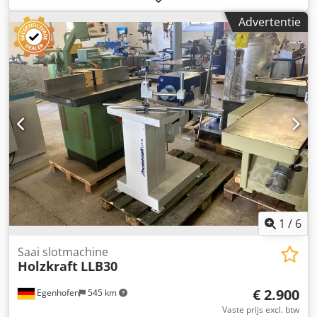
Spindeluitlading: 209 mm Dedpfx Afoir Embjtswa
Advertentie
Tafelafmeting: 308 mm x 308 mm Snelspanboorkop: 1 – 16
mm Gewicht: 107 kg
1
/
6
Saai slotmachine
Holzkraft
LLB30
€ 2.900
Egenhofen
545 km
Vaste prijs excl. btw