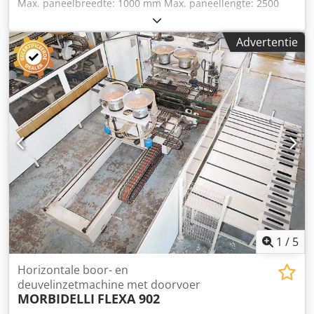
Max. paneelbreedte: 1000 mm Max. paneellengte: 2500
mm Aantal aggregaten: 5 Aantal aggregaten: 1
Positionering via NC-besturing: ja Dedpjy Nkyaefx Aftjwa
Advertentie
Zijdelingse horizontale groepen: ja
1
/
5
Horizontale boor- en
deuvelinzetmachine met doorvoer
MORBIDELLI
FLEXA 902