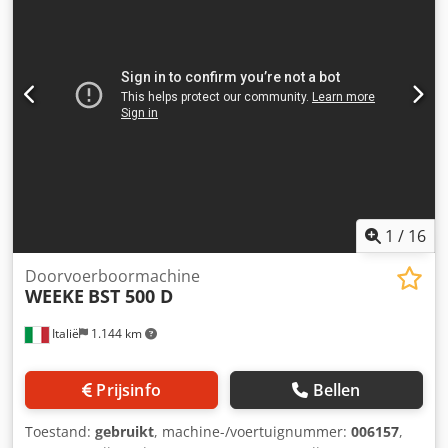
1
/
16
Doorvoerboormachine
WEEKE
BST 500 D
Italië
1.144 km
Prijsinfo
Bellen
Toestand:
gebruikt
, machine-/voertuignummer:
006157
,