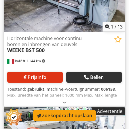
1
/
13
Horizontale machine voor continu
boren en inbrengen van deuvels
WEEKE
BST 500
Italië
1.144 km
Prijsinfo
Bellen
Toestand:
gebruikt
, machine-/voertuignummer:
006158
,
Max. Breedte van het paneel: 1000 mm Max. Max. lengte
van het paneel: 2500 mm Aantal injectoren: 14
Positionering via NC-besturing: ja Dwsdpfoiwptuox Aftsa
Advertentie
Zoekopdracht opslaan