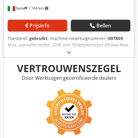
Italië
1.144 km
Prijsinfo
Bellen
Toestand:
gebruikt
, machine-/voertuignummer:
007869
,
Max. paneelbreedte: 3200 mm Djdpfewimzysx Aftowa Max.
paneellengte: 800 mm Aantal aggregaten: 5 Zijdelingse
horizontale groepen: ja
VERTROUWENSZEGEL
Door Werktuigen gecertificeerde dealers