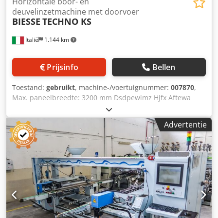
Horizontale boor- en
deuvelinzetmachine met doorvoer
BIESSE
TECHNO KS
Italië
1.144 km
Prijsinfo
Bellen
Toestand:
gebruikt
, machine-/voertuignummer:
007870
,
Max. paneelbreedte: 3200 mm Dsdpewimz Hjfx Aftewa
Max. paneellengte: 800 mm Aantal aggregaten: 2 Aantal
injectoren: 12
Advertentie