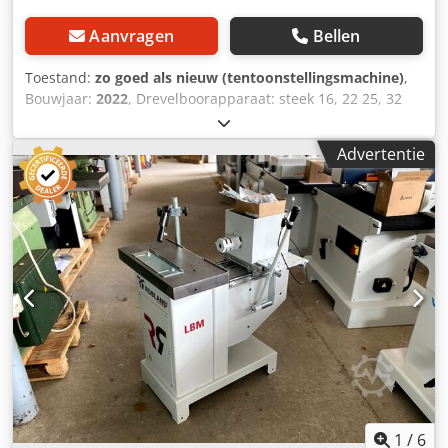
Aanvragen
Bellen
Toestand:
zo goed als nieuw (tentoonstellingsmachine)
,
Bouwjaar:
2022
, Drevelboorapparaat: steek 16, 22 25, 32
Boordiepte: 150 mm Sleuflengte: 250 mm
Hoogteverstelbereik: 145 mm Motorvermogen: 1,5 kW
Advertentie
Snelheid: 3000 rpm Dwsdpfxegzlq Es Aftea
Zuigaansluiting: 100 mm Machinelengte: 1280 mm Breedte
machine: 960 mm Gewicht: 160 kg
1
/
6