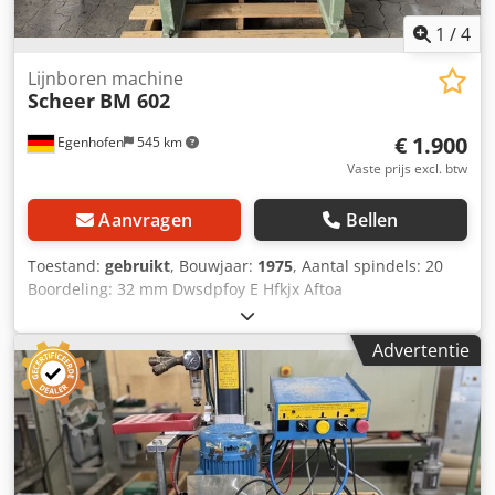
1
/
4
Lijnboren machine
Scheer
BM 602
€ 1.900
Egenhofen
545 km
Vaste prijs excl. btw
Aanvragen
Bellen
Toestand:
gebruikt
, Bouwjaar:
1975
, Aantal spindels: 20
Boordeling: 32 mm Dwsdpfoy E Hfkjx Aftoa
Vermogensopname: 1,8 kW
Advertentie