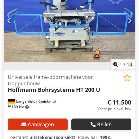
1
/
14
Universele frame-boormachine voor
trappenbouw
Hoffmann Bohrsysteme
HT 200 U
€ 11.500
Langenfeld (Rheinland)
189 km
Vaste prijs excl. btw
Aanvragen
Bellen
Toestand:
uitstekend (gebruikt)
, Bouwjaar:
1998
,