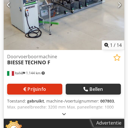
1
/
14
Doorvoerboormachine
BIESSE
TECHNO F
Italië
1.144 km
Prijsinfo
Bellen
Toestand:
gebruikt
, machine-/voertuignummer:
007803
,
Max. paneelbreedte: 3200 mm Max. paneellengte: 1000
mm Aantal aggregaten: 4 Positionering via NC-besturing: ja
Djdpfxeyhbhwe Aftowa Zijdelingse horizontale groepen: ja
Advertentie