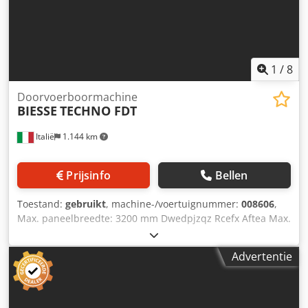
1
/
8
Doorvoerboormachine
BIESSE
TECHNO FDT
Italië
1.144 km
Prijsinfo
Bellen
Toestand:
gebruikt
, machine-/voertuignummer:
008606
,
Max. paneelbreedte: 3200 mm Dwedpjzqz Rcefx Aftea Max.
paneellengte: 1000 mm Aantal aggregaten: 5 Aantal
aggregaten: 2 Positionering via NC-besturing: ja Zijdelingse
Advertentie
horizontale groepen: ja