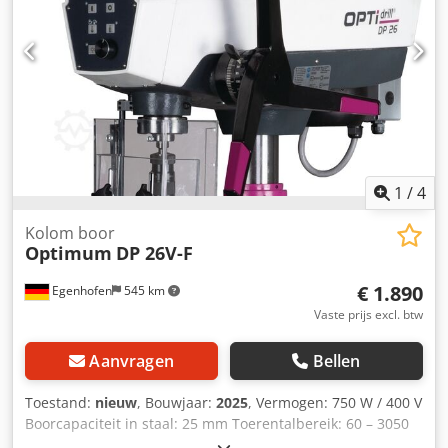
1
/
4
Kolom boor
Optimum
DP 26V-F
€ 1.890
Egenhofen
545 km
Vaste prijs excl. btw
Aanvragen
Bellen
Toestand:
nieuw
, Bouwjaar:
2025
, Vermogen: 750 W / 400 V
Boorcapaciteit in staal: 25 mm Toerentalbereik: 60 – 3050
tpm Spindelopname: MK3 Spindelslag: 95 mm