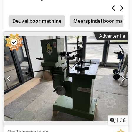
0
Deuvel boor machine
Meerspindel boor machi
Advertentie
1
/
6
Sleufboormachine