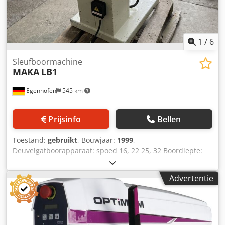
1
/
6
Sleufboormachine
MAKA
LB1
Egenhofen
545 km
Prijsinfo
Bellen
Toestand:
gebruikt
, Bouwjaar:
1999
,
Deuvelgatboorapparaat: spoed 16, 22 25, 32 Boordiepte:
145 mm Sleuflengte: 240 mm Hoogteverstellingsbereik: 135
mm Motorvermogen: 1,5 kW Snelheid: 2800 tpm
Advertentie
Afzuigaansluiting: 100 mm Machinelengte: 1280 mm
Machinebreedte: 960 mm Dwodpfxov S Diue Aftja Gewicht:
250 kg