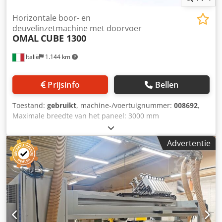
Horizontale boor- en
deuvelinzetmachine met doorvoer
OMAL
CUBE 1300
Italië
1.144 km
Prijsinfo
Bellen
Toestand:
gebruikt
, machine-/voertuignummer:
008692
,
Maximale breedte van het paneel: 3000 mm
Dsdpfxeznkqme Aftewa Maximale lengte van het paneel:
1300 mm Aantal modules: 1 Aantal injectoren: 1
Advertentie
Positionering via CNC-besturing: ja