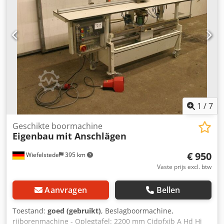
1
/
7
Geschikte boormachine
Eigenbau
mit Anschlägen
€ 950
Wiefelstede
395 km
Vaste prijs excl. btw
Aanvragen
Bellen
Toestand:
goed (gebruikt)
, Beslagboormachine,
rijborenmachine - Oplegtafel: 2200 mm Cjdpfxjb A Hd Hj