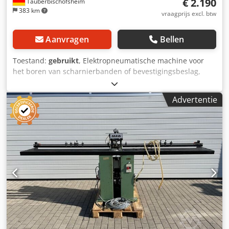
€ 2.190
Tauberbischofsheim
383 km
vraagprijs excl. btw
Aanvragen
Bellen
Toestand:
gebruikt
, Elektropneumatische machine voor
het boren van scharnierbanden of bevestigingsbeslag,
type BS van Schafberger+Sprödhuber, voor het boren van
scharnierbanden of bevestigingsbeslag met mechanische
Advertentie
centrering. Technische gegevens: Chodpfozrytxox Aa Dea -
Technische gegevens: op aanvraag