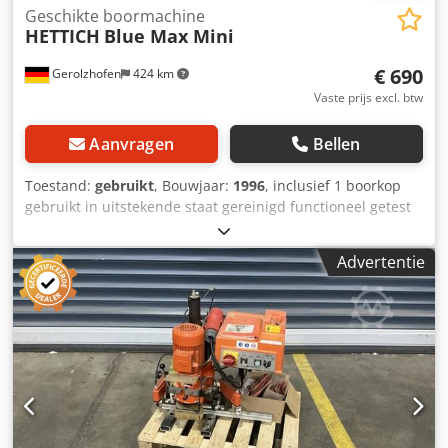
Geschikte boormachine
HETTICH
Blue Max Mini
€ 690
Gerolzhofen
424 km
Vaste prijs excl. btw
Aanvragen
Bellen
Toestand:
gebruikt
, Bouwjaar:
1996
, inclusief 1 boorkop
gebruikt in uitstekende staat gereinigd functioneel getest
Fabrikant: Hettich Type: Blue Max Mini Csdszkvyxspfx Aa
Deha Bouwjaar: 1996 Machinenummer: 06316 CE-
Advertentie
typegoedkeuring Aantal spindels: 4 Boorvoorschub:
pneumatisch Tafelmodel l x b: 800 x 400 mm Pendelstops:
4 Boorkopopname: schacht 10 mm Afzuigaansluiting: 50
mm Benodigde ruimte ca. l x b x h mm: 800 x 600 x 650
Opslaglocatie: 97447 Gerolzhofen, vrij te laden, zonder
verpakking Overdracht in de huidige staat, zoals
bezichtigd zonder garantie en aansprakelijkheid