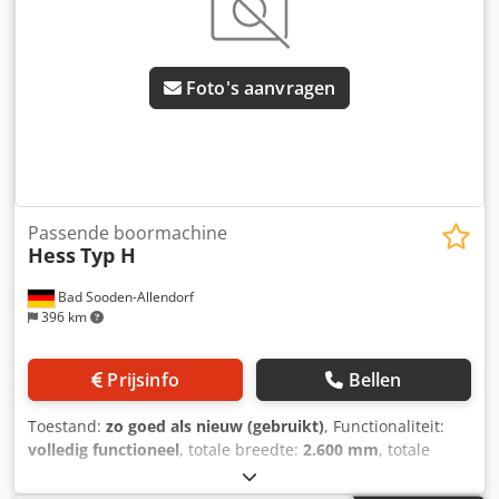
onafhankelijke spindels (Z-as) - N. 1 plaatsingsunit
(schroeven) - N. 1 plaatsingseenheid (druk) - N. 1 toevoer-
en voedingscontainer 3) Losinstallatie (90° translatie), met
Foto's aanvragen
gemotoriseerde transportband voor de verticale uitgang
van de plaat. 4) Ontlaadinrichting (0°-90), met
gemotoriseerde transportband om de plaat van verticaal
naar horizontaal te bewegen.
Passende boormachine
Hess
Typ H
Bad Sooden-Allendorf
396 km
Prijsinfo
Bellen
Toestand:
zo goed als nieuw (gebruikt)
, Functionaliteit:
volledig functioneel
, totale breedte:
2.600 mm
, totale
hoogte:
1.250 mm
, Motorvermogen: 0,75 kW met een
boorkop voor het boren van hoeklagers en olijven Csdpfxjx