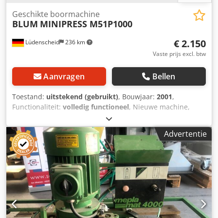
Geschikte boormachine
BLUM
MINIPRESS M51P1000
€ 2.150
Lüdenscheid
236 km
Vaste prijs excl. btw
Aanvragen
Bellen
Toestand:
uitstekend (gebruikt)
, Bouwjaar:
2001
,
Functionaliteit:
volledig functioneel
, Nieuwe machine,
gekocht in 2020. Ideaal voor: Meubelproductie
Keukenproductie Timmermannen/meubelmakers
Advertentie
Seriematige boorgaten voor Blum-beslag en scharnieren
Technische specificaties: Csdpfx Aeznkufea Djha 3 × 400 V
1,1 kW Professionele industriële uitvoering De machine
komt uit een opheffingspartij van een werkplaats.
Leveringsomvang: Machine Aanslagen/accessoires,
onderstel zoals op de foto's Gebruiksaanwijzing
Bezichtiging/proefdraaien is mogelijk na overleg.