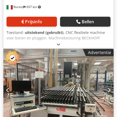
Roreto
697 km
Prijsinfo
Bellen
Toestand:
uitstekend (gebruikt)
, CNC flexibele machine
voor boren en pluggen. Machinebesturing BECKHOFF
Bestaande uit: A) Plaatopslag egel voor voeding Cedpfxem
Uynge Aa Djha B) 1° doorvoer CNC mod. BAT-DTW C) 2°
Advertentie
doorvoer CNC mod. BAT-DTW D) 3° continu CNC mod. BAT-
DTW E) 4° doorvoer CNC mod. BMA-DLS voor boren,
assemblage, lijmindicatie en inbrengen F)
Transporttechniek G) Bufferlijn en RW-feeder mod.
RWA/RWZ-CNC H) Invoer- en draaimechanisme ZWA-1-
CNC I) KORPUSPRESSE mod. KP-3- CNC L)
Transporttechniek/eindmontage