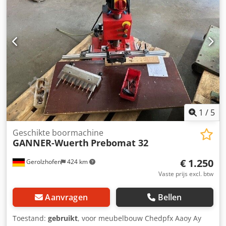
Financiële informatie BTW: De getoonde prijs is exclusief
BTW BTW/marge: BTW verrekenbaar voor ondernemers
Levering en inruil altijd mogelijk van alles in de industriële
sectoren Yorick Diebels
1
/
5
Geschikte boormachine
GANNER-Wuerth
Prebomat 32
€ 1.250
Gerolzhofen
424 km
Vaste prijs excl. btw
Aanvragen
Bellen
Toestand:
gebruikt
, voor meubelbouw Chedpfx Aaoy Ay