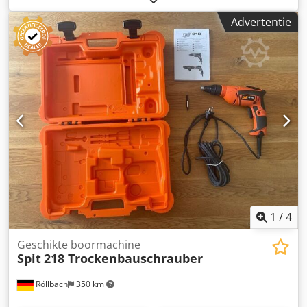
item is een ongebruikt tentoonstellingsitem
Advertentie
1
/
4
Geschikte boormachine
Spit
218 Trockenbauschrauber
Röllbach
350 km