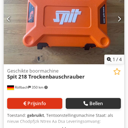
1
/
4
Geschikte boormachine
Spit
218 Trockenbauschrauber
Röllbach
350 km
Prijsinfo
Bellen
Toestand:
gebruikt
, Tentoonstellingsmachine Staat: als
nieuw Chodpfjzk Ntrex Aa Dsa Leveringsomvang:
Apparatuurkoffer Apparaat Gebruiksaanwijzing beetje Dit