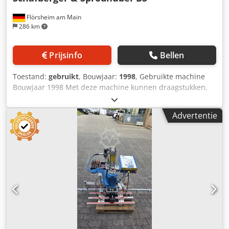
Flörsheim am Main
286 km
Prijsinfo
Bellen
Toestand:
gebruikt
, Bouwjaar:
1998
, Gebruikte machine
Bouwjaar 1998 Met deze machine kunnen draagstukken,
kopstukken en oliegaten in losse of gelijmde raamkozijnen
worden geboord. De meting vindt plaats op de groef; de 8
Advertentie
aanslagen voor draagstukken en kopstukken, evenals voor
vulhout en hoekstukken, worden automatisch ingeschakeld
nadat het hout is geplaatst. De machine heeft een
automatisch programma, met elektrische besturing voor
de boormotoren, geactiveerd door een
veiligheidsvoetpedaal. Cedpozk Nzpefx Aa Djha
Pneumatische aansluiting R 1/4, 5-6 bar Afzuigsnelheid 25
m/s Diameter afzuigstuk 120 mm Elektrische aansluiting
0,75 kW Benodigde ruimte 2950 x 650 x 1100 mm
Beschikbaarheid: op korte termijn Opslaglocatie: Flörsheim