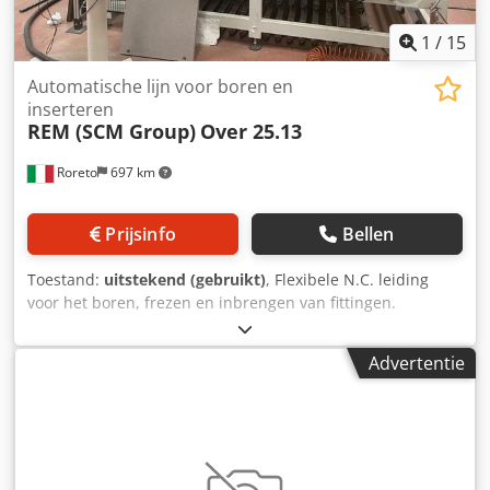
1
/
15
Automatische lijn voor boren en
inserteren
REM (SCM Group)
Over 25.13
Roreto
697 km
Prijsinfo
Bellen
Toestand:
uitstekend (gebruikt)
, Flexibele N.C. leiding
voor het boren, frezen en inbrengen van fittingen.
Numerieke controle "TPA" Albatros. Bestaande uit: 1) Egel -
lader, met 12 posities (voor 12 panelen), verticaal inleggen
Advertentie
van panelen. 2) Boormachine, N.C. Pantograaf Mod. Meer
dan 25,13 met inzetstuk (bussen, plankdrager en voet).
Chjdpjhvagkofx Aa Dsa - N. 1 werkkop (geschatte KW 5,5)
met revolver (10 posities). - N. 1 kotterkop met 24
onafhankelijke spindels (X-as) - N. 1 kotterkop met 2
onafhankelijke spindels (Y-as) - N. 1 kotterkop met 5