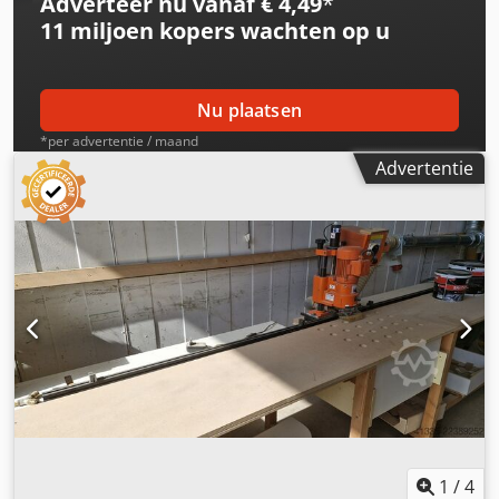
Adverteer nu vanaf € 4,49
*
11 miljoen kopers
wachten op u
Nu plaatsen
*per advertentie / maand
Advertentie
1
/
4