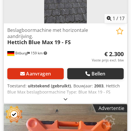
1
/
17
Beslagboormachine met horizontale
aandrijving.
Hettich
Blue Max 19 - FS
€ 2.300
Bitburg
159 km
Vaste prijs excl. btw
Aanvragen
Bellen
Toestand:
uitstekend (gebruikt)
, Bouwjaar:
2003
, Hettich
Blue Max beslagboormachine Type: Blue Max 19 - FS
Aantal spindels rijboring: 11 Aantal spindels horizontaal: 5
Scharnierboorkop: ja Boorafstand: 32 mm Aandrukker: ja /
Advertentie
pneumatisch Vermogensopname: 2,2 kW Aanslagslatten
Accessoires: veel boren (zie foto's) Cjdpszhx D Ujfx Aa Doha
Locatie: direct uit voorraad 54634 Bitburg - direct
beschikbaar -