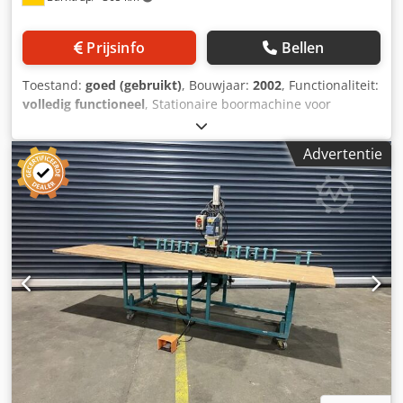
Prijsinfo
Bellen
Toestand:
goed (gebruikt)
, Bouwjaar:
2002
, Functionaliteit:
volledig functioneel
, Stationaire boormachine voor
meubelonderdelen, voor het boren van rijboringen en
beslaggaten, uitgerust met een rijboringkop en een
Advertentie
beslagboorkop voor HETTICH-beslag. - Booraggregaat
verstelbaar in tafeldiepte Codpezbh Htefx Aa Deha
Hierdoor kunnen bijvoorbeeld 2 rijboringen parallel
worden geboord zonder het werkstuk te hoeven
verplaatsen - Boormotor 1,1 kW, 2.820 tpm - Pneumatische
invoer via voetventiel, slag 90 mm - Aanslagsysteem met
opklapbare aanslagen - Pneumatische werkstukspanning -
Snelwisselsysteem voor boorkoppen Aanwezige
boorkoppen: - BKF-15/32 rijboorkop met 15 spindels, steek
32 mm - 3-spindel beslagboorkop voor Hettich-beslag
Aansluitwaarden: 400 V, 50 Hz, 3 fasen