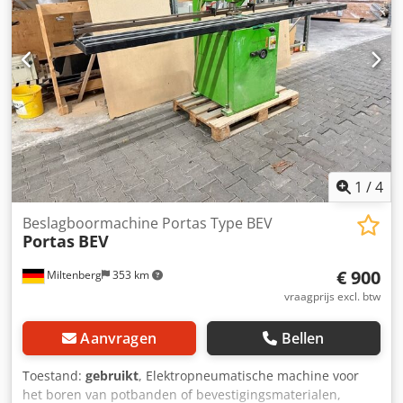
1
/
4
Beslagboormachine Portas Type BEV
Portas
BEV
€ 900
Miltenberg
353 km
vraagprijs excl. btw
Aanvragen
Bellen
Toestand:
gebruikt
, Elektropneumatische machine voor
het boren van potbanden of bevestigingsmaterialen,