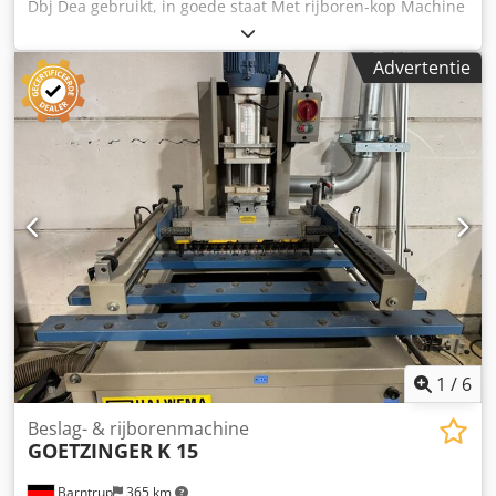
Dbj Dea gebruikt, in goede staat Met rijboren-kop Machine
gereinigd, werking getest. Proefdraaien, persluchtslangen
vernieuwd, rubberen afscherming vernieuwd Fabrikant:
Advertentie
Ganner Würth Type: Prebomat 32 Rijborenkop met
positioneerpennen mechanisch Aantal spindels: 7 stuks
met inpersmatrijs Opslaglocatie: 97447 Gerolzhofen, vrij
verladen, onverpakt Levering in de huidige staat zoals
bezichtigd, zonder garantie of aansprakelijkheid
1
/
6
Beslag- & rijborenmachine
GOETZINGER
K 15
Barntrup
365 km