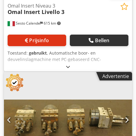
Omal Insert Niveau 3
Omal
Insert Livello 3
Sesto Calende
615 km
Prijsinfo
Bellen
Toestand:
gebruikt
, Automatische boor- en
deuvelinslagmachine met PC-gebaseerd CNC-
programmeersysteem. 4 werkvelden in X-richting.
Werkafmetingen (mm): 1200–600 x 2. Werkstukdikte: 10–40
Advertentie
mm. 1 horizontale booreenheid. 2 lijm- en
deuvelinslageenheden. 1 horizontale boorkop met 5
spindels. 1 verticale boorkop met 5 spindels. 1
lijmcontainer van 8 liter + 1 watercontainer van 8 liter.
Maximale boordiepte met deuvel: 30 mm. Maximale
boordiepte zonder deuvel: 45 mm. Elektronisch, NC-
gestuurde lijmdosering. 2 tanks met vibratoren voor
deuvelopslag. Deuvelafmetingen: diameter 8 mm x lengte
35 mm. Maximale deuveluitsteek: 15 mm.
Lijm-/waterlijmsysteem. Csdpfx Aow D Dckea Deha