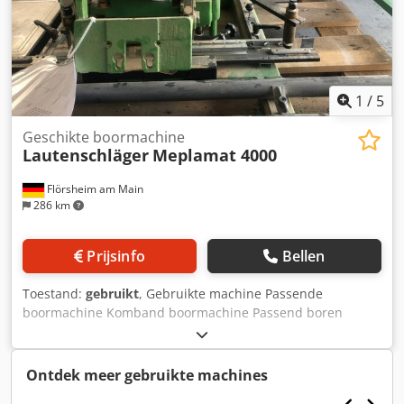
1
/
5
Geschikte boormachine
Lautenschläger
Meplamat 4000
Flörsheim am Main
286 km
Prijsinfo
Bellen
Toestand:
gebruikt
, Gebruikte machine Passende
boormachine Komband boormachine Passend boren
(Grasboorpatroon) 6 boorspindels in serie (32 steek) (één
spindel van de 8 boorkop is defect) 4 andere boorspindels
stroomopwaarts voor kopboren Pneumatische diepte-
Ontdek meer gebruikte machines
instelling van de vasthoudaanslag Aansluiting: 16 A / 380 V