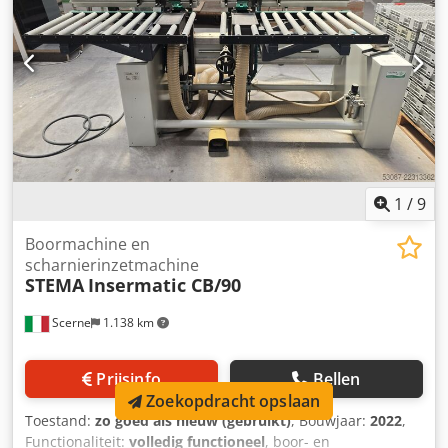
0 graden (horizontaal) - Hoofdmotor 1,1 kW -
Oscillatiemotor 0,75 kW - Werkdruk 6-8 bar - Afmetingen
(l/b/h): 4020x1150x1400 mm - Gewicht ca. 480 kg
VOORDELEN – Voor raamproductie – Oscillerend –
Pneumatische klemmen – Niet herspoten – Italiaanse
productie – Gebruikte machine, zeer goede staat
Chjdpjzkhqpefx Aa Doa Netto prijs: 13.900 PLN Netto prijs:
3.300 EUR bij een koers van 4,2 EUR (Prijzen kunnen
variëren bij grotere koersschommelingen)
1
/
9
Boormachine en
scharnierinzetmachine
STEMA
Insermatic CB/90
Scerne
1.138 km
Prijsinfo
Bellen
Zoekopdracht opslaan
Toestand:
zo goed als nieuw (gebruikt)
, Bouwjaar:
2022
,
Functionaliteit:
volledig functioneel
, boor- en