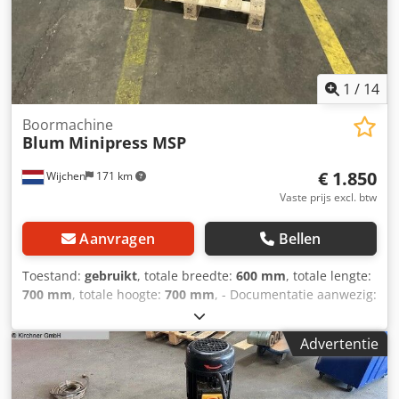
1
/
14
Boormachine
Blum
Minipress MSP
€ 1.850
Wijchen
171 km
Vaste prijs excl. btw
Aanvragen
Bellen
Toestand:
gebruikt
, totale breedte:
600 mm
, totale lengte:
700 mm
, totale hoogte:
700 mm
, - Documentatie aanwezig:
Nee - CE certificaat aanwezig: Nee - Vermogen hoofdmotor
[kW]: 0.75 - Boren inbegrepen: Ja - Gereedschapsleutels
Advertentie
inbegrepen: Ja - Voltage [V]: 400 - Vermogen [kW]: 0.8 -
Transportafmetingen: 700mm x 600mm x 700mm (l x b x h)
Chjdsw N Nq Aepfx Aa Dsa - Transportcolli [st.]: 1