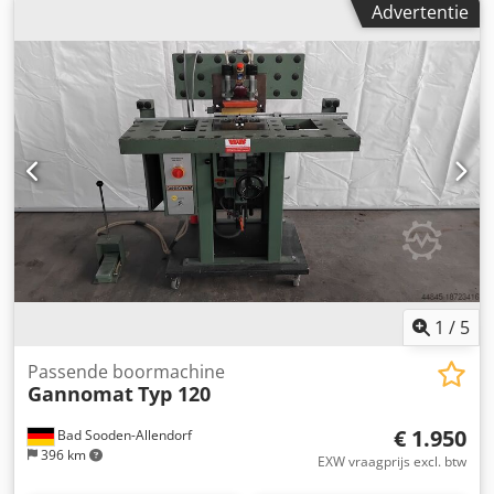
Advertentie
Ez Uao Aa Deha automatische hoogtedetectie
1
/
5
Passende boormachine
Gannomat
Typ 120
€ 1.950
Bad Sooden-Allendorf
396 km
EXW vraagprijs excl. btw