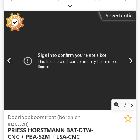
Aa Doha - Meerspillenkop: 5 boren - Afstand tussen boren:
32 mm (andere meerspillenkoppen beschikbaar) -
Advertentie
Uitvoering: mobiel - Aanslagen: verstelbaar - Afmetingen:
2300/600/H1350 mm - Gewicht: 240 kg
1
/
15
Doorloopboorstraat (boren en
inzetten)
PRIESS HORSTMANN
BAT-DTW-
CNC + PBA-52M + LSA-CNC