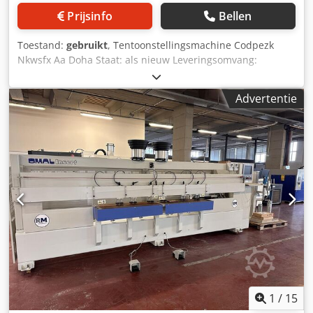
Prijsinfo
Bellen
Toestand:
gebruikt
, Tentoonstellingsmachine Codpezk
Nkwsfx Aa Doha Staat: als nieuw Leveringsomvang:
Apparatuurkoffer Apparaat Gebruiksaanwijzing beetje Dit
item is een ongebruikt tentoonstellingsitem
Advertentie
1
/
15