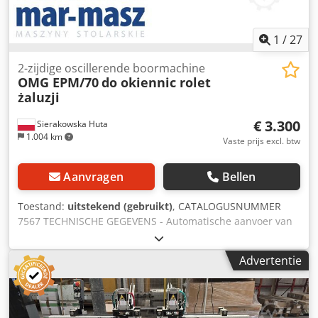
1
/
27
2-zijdige oscillerende boormachine
OMG EPM/70
do okiennic rolet
żaluzji
€ 3.300
Sierakowska Huta
1.004 km
Vaste prijs excl. btw
Aanvragen
Bellen
Toestand:
uitstekend (gebruikt)
, CATALOGUSNUMMER
7567 TECHNISCHE GEGEVENS - Automatische aanvoer van
de lat - Pneumatische klemmen 2 stuks - Hoekverstelling
van de aggregaat - Pneumatische spilbeweging -
Advertentie
Gelijktijdige bewerking van 2 secties - Groefdiepte tot 25
mm - Latafdraagsteunen - Verstelling van oscillerende
boorbeweging - Verstelling van voedingsslag -
Automatische stop - Kanteling van 90 graden (verticaal) tot