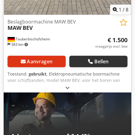
1
/
8
Beslagboormachine MAW BEV
MAW
BEV
€ 1.500
Tauberbischofsheim
383 km
vraagprijs excl. btw
Aanvragen
Bellen
Toestand:
gebruikt
, Elektropneumatische boormachine
voor schijfbanden, model MAW BEV, voor het boren van
schijfbanden of bevestigingsonderdelen. Technische
specificaties: Chsdpozrytfofx Aa Doa - Werktafel: 300 x 37
cm - Motor: 1,6 kW - Gewicht: 180 kg