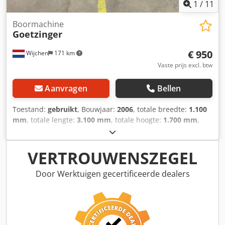
1
/
11
Boormachine
Goetzinger
€ 950
Wijchen
171 km
Vaste prijs excl. btw
Aanvragen
Bellen
Toestand:
gebruikt
, Bouwjaar:
2006
, totale breedte:
1.100
mm
, totale lengte:
3.100 mm
, totale hoogte:
1.700 mm
,
Kleur: Grijs Csdox Ig H Tepfx Aa Deha - Bouwjaar: 2006 -
Documentatie aanwezig: Nee - CE certificaat aanwezig: Nee
- Serienummer: 466 - Vermogen hoofdmotor [kW]: 1.1 -
VERTROUWENSZEGEL
Aantal spindels [st.]: 3 - Max. hoogteverstelbaar [mm]: 120
- Tafellengte [mm]: 3100 - Tafelbreedte [mm]: 700 - Voltage
Door Werktuigen gecertificeerde dealers
[V]: 400 - Stroomverbruik [A]: 2.8 - Afzekering [A]: 16 -
Vermogen [kW]: 1.1 - Transportafmetingen: 3100mm x
1100mm x 1700mm (l x b x h) - Transportcolli [st.]: 1
Financiële informatie BTW: De getoonde prijs is exclusief