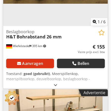
1
/
6
Beslagboorkop
H&T
Bohrabstand 26 mm
€ 155
Wiefelstede
395 km
Vaste prijs excl. btw
Aanvragen
Bellen
Toestand:
goed (gebruikt)
, Meerspillenkop,
meerspilboorkop, deuvelboorkop, beslagboorkop -
Afmetingen: 190/85/75 mm - Boorafstand: 26 mm -
Middelste boor: 5 mm verschoven - Aantal: 1x boorkop
Advertentie
beschikbaar - Prijs: per stuk - Gewicht: 2 kg/stuk
Chedpfxeb A I Ulj Aa Doa