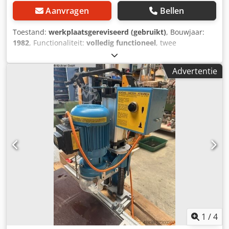
Aanvragen
Bellen
Toestand:
werkplaatsgereviseerd (gebruikt)
, Bouwjaar:
1982
, Functionaliteit:
volledig functioneel
, twee
snelheden: 1400 tpm bij 1,1 kW, 2800 tpm bij 1,5 kW
Persluchtaansluiting 6 bar Chjdpfov Npw Eox Aa Dea
Advertentie
volautomatische pneumatische besturing met voetventiel
Extra schakelaar voor het programma "chip removal" T-
boorkop met 7+2 boorspindels spoed 32 mm
Schachtdiameter boor 10 mm 90° draaibaar met
vergrendelingsmechanisme chassis
1
/
4