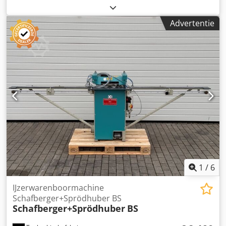
model Portas BEV Chodpfxszrytrj Aa Dea Technische
specificaties: - Tafel: ca. 300 x 37 cm - Gewicht: 180 kg
Advertentie
1
/
6
IJzerwarenboormachine
Schafberger+Sprödhuber BS
Schafberger+Sprödhuber
BS