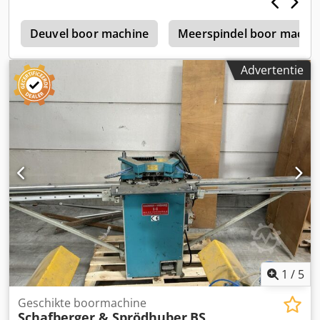
Motor: 1,5 kW Gewicht ca. 100 kg Afmetingen: 3.130 x 1.060
x 710 mm Beschikbaarheid: korte termijn Opslaglocatie:
o
Flörsheim Cjdpfx Aozlbrcja Djha
Deuvel boor machine
Meerspindel boor machi
Advertentie
1
/
5
Geschikte boormachine
Schafberger & Sprödhuber
BS