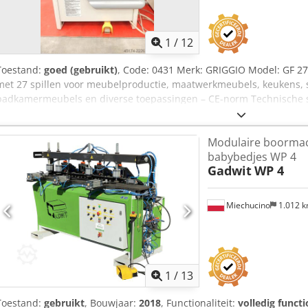
1
/
12
Toestand:
goed (gebruikt)
, Code: 0431 Merk: GRIGGIO Model: GF 2
met 27 spillen voor meubelproductie, maatwerkmeubels, keukens, 
badkamermeubels en diverse toepassingen – CE-norm Technische sp
snelwisselsysteem Hart-op-hart afstand tussen elke spil: 32 mm Tot
eerste en laatste spil: 832 mm Max. boor diepte: 85 mm Tafelafmet
Modulaire boormac
pneumatische werkstukspanners Aanslagen op de werktafel Boork
babybedjes WP 4
van 0° tot 90°, voor boren in elke positie Verlengstangen voor aans
Gadwit
WP 4
Dodpjzipq Iofx Apheck Totale afmetingen (mm): 1200 x 780 x 1300 h
Miechucino
1.012 
1
/
13
Toestand:
gebruikt
, Bouwjaar:
2018
, Functionaliteit:
volledig functi