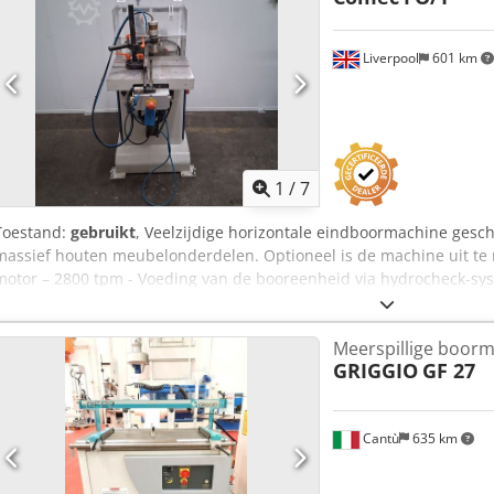
Liverpool
601 km
1
/
7
Toestand:
gebruikt
, Veelzijdige horizontale eindboormachine gesch
massief houten meubelonderdelen. Optioneel is de machine uit te r
motor – 2800 tpm - Voeding van de booreenheid via hydrocheck-sys
graden draaibaar. - Boorafstand: 3 x 32 mm centrum / 3 x 20 mm 
- Booraansluiting M10 - Hoogte van de boorkop en boordiepte inste
Meerspillige boor
mechanische digitale aflezing. Dcjdpfxeymnk No Aphok - Tafel met v
GRIGGIO
GF 27
graden en pneumatische werkstukspanner. - CE-veiligheidsbesche
Cantù
635 km