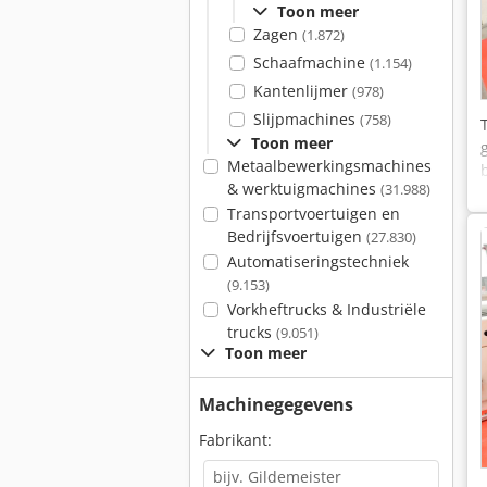
Toon meer
Zagen
(1.872)
Schaafmachine
(1.154)
Kantenlijmer
(978)
Slijpmachines
(758)
Toon meer
Metaalbewerkingsmachines
& werktuigmachines
(31.988)
Transportvoertuigen en
Bedrijfsvoertuigen
(27.830)
Automatiseringstechniek
(9.153)
Vorkheftrucks & Industriële
trucks
(9.051)
Toon meer
Machinegegevens
Fabrikant: