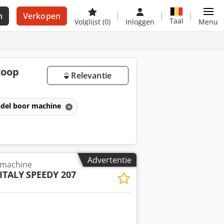
n
Verkopen
Taal
Volglijst
(0)
Inloggen
Menu
koop
Relevantie
ndel boor machine
Advertentie
rmachine
ITALY
SPEEDY 207