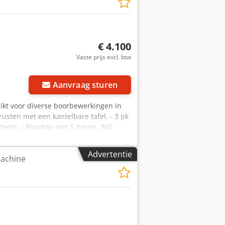
€ 4.100
Vaste prijs excl. btw
Aanvraag sturen
ikt voor diverse boorbewerkingen in
usten met een kantelbare tafel. - 3 pk
teem. - Boorkop met 5 boren, 360
centrum. - Maximale boordiepte 70 mm.
lbaar via schroeven met Siko
Advertentie
machine
erstelbare aanslag instelbaar tot 45
rmingen