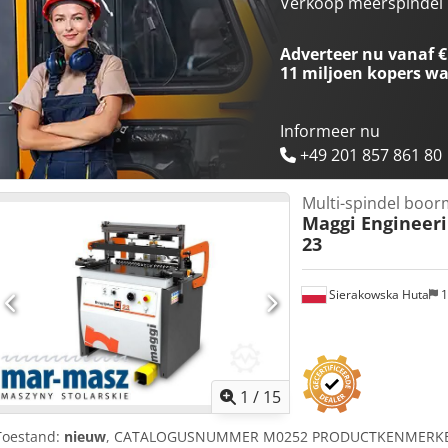
boren, bevestigd op schroefdraad (ingedraaid) - 3 pneumatische k
Verkoop meerspindel 
luchtbehoefte: 6-8 bar - afmetingen l/b/h: 4600x1180x2200 mm - ge
12.900 PLN Dodpfxjzr U Dle Aphjck Netto prijs: 3.070 euro afhankelij
Adverteer nu vanaf €
kunnen variëren bij grotere schommelingen)
11 miljoen kopers
wa
Informeer nu
+49 201 857 861 80
Multi-spindel boo
Maggi Engineer
23
Sierakowska Huta
1
1
/
15
Toestand:
nieuw
, CATALOGUSNUMMER M0252 PRODUCTKENMERKEN B