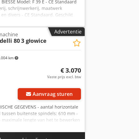
: BIESSE Model: F 39 E - CE Standaard
ij, schrijnwerkerij, maatwerk
 en divers - CE Standaard. Geschikt
ussen 0 en 90° is mogelijk dankzij een
gevens: Aantal spindels: 39
Advertentie
rmachine
 Maximale boredelen centre-afstand:
elli 80
3 głowice
drijfsdruk: 6 bar Geïnstalleerd
0 h Gewicht: 700 kg MACHINE WORDT
RD
.004 km
€ 3.070
Vaste prijs excl. btw
Aanvraag sturen
CHE GEGEVENS - aantal horizontale
nd tussen buitenste spindels: 610 mm -
 - maximale lengte van het te bewerken
chteruit - verticale spilverstelling:
rlijk - rechts- en linksdraaiende