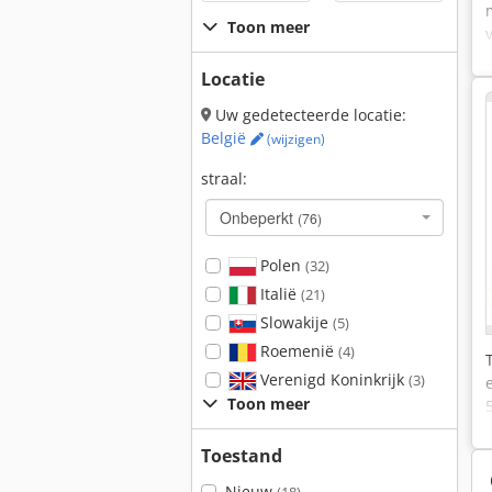
Toon meer
Locatie
Uw gedetecteerde locatie:
België
(wijzigen)
straal:
Onbeperkt
(76)
Polen
(32)
Italië
(21)
Slowakije
(5)
Roemenië
(4)
Verenigd Koninkrijk
(3)
Toon meer
Toestand
Nieuw