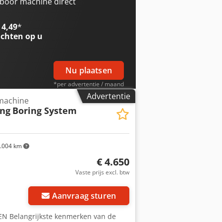
lemmen - motoraansluiting: 4×1,85kW -
boor machine direct
wicht ongeveer 1500 kg Netto prijs:
k van de koers, 4,2 euro (Prijzen
 4,49
*
chten op u
Nu plaatsen
*per advertentie / maand
Advertentie
rmachine
ing
Boring System
.004 km
€ 4.650
Vaste prijs excl. btw
Aanvraag sturen
elangrijkste kenmerken van de