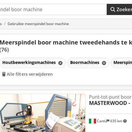
Zoeke
s
Gebruikte meerspindel boor machine
Meerspindel boor machine tweedehands te 
(76)
Houtbewerkingsmachines
Boormachines
Meerspi
Alle filters verwijderen
Punt-tot-punt boo
MASTERWOOD - 
Cantù
635 km