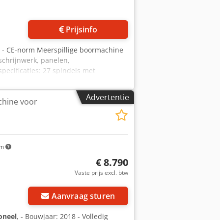
Prijsinfo
7 - CE-norm Meerspillige boormachine
schrijnwerk, panelen,
ecificaties: 27 spindels met
ale hart-op-hart afstand tussen de
ingen: 1050 x 380 mm Motor: 2 pk 2
Advertentie
hine voor
ophouder Pneumatische kopkanteling
laghouders Snelinstelling diepte
 Gewicht: 360 kg
km
€ 8.790
Vaste prijs excl. btw
Aanvraag sturen
oneel
, - Bouwjaar: 2018 - Volledig