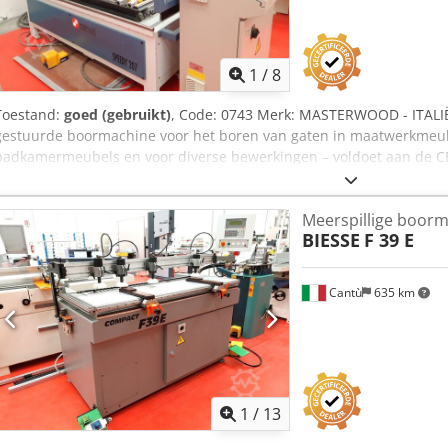
1
/
8
Toestand:
goed (gebruikt)
, Code: 0743 Merk: MASTERWOOD - ITALI
gestuurde boormachine voor het boren van gaten in maatwerkmeu
badkamermeubels en voor diverse bewerkingen – voldoet aan de CE
dubbele horizontale, onafhankelijke spanvoeten – spindeltoerenta
– zaagtoerental 6000 tpm. Machinetafel met een boorcapaciteit va
Meerspillige boor
zijdelingse aanslagen, bedienbaar via de besturingseenheid, om m
BIESSE
F 39 E
2800 x 750 mm te bewerken. Mogelijkheid om panelen van 2800 mm
gereedschapsverplaatsing: 60 mm. Dcjdpfx Aszp D Nljphek Maxim
met een capaciteit van 16 m³/uur voor het vastklemmen van pane
Cantù
635 km
mm. Klemcilinders voor smalle werkstukken tegen vaste achterste a
met interactieve grafische programmering, 9" videoscherm, boorpr
werking, grafische, parametrische en diagnostische modi. Veiligheid
aanwezigheid van personen. Totale afmetingen – machine: 2500 x 1
Totale afmetingen – bedieningspaneel: 800 x 550 x 1100 mm – gewic
1
/
13