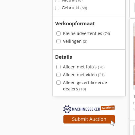
(18)
ni 774-80
Landini Ghibli 80
Same Panther 90
Gebruikt
(58)
Verkoopformaat
Kleine advertenties
(74)
Veilingen
(2)
Details
Alleen met foto's
(76)
Alleen met video
(21)
Alleen gecertificeerde
dealers
(18)