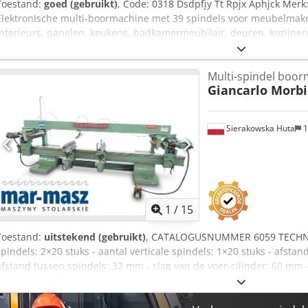
Toestand:
goed (gebruikt)
, Code: 0318 Dsdpfjy Tt Rpjx Aphjck Merk
Elektronische multi-boormachine met 39 spindels voor meubelmaker
interieurs, panelen, keukens, badkamermeubilair, deuren, kozijnen
voor horizontaal en verticaal boren; elke tussenliggende boorhoek t
tandwielmotor en handwiel. Elektronische bediening. Technische ge
Multi-spindel boo
Spindeltoerental: 4000 tpm Hartafstand tussen de spindels: 32 mm
Giancarlo Morbid
1216 mm Boordiepte: 65 mm Vermogen boorkopmotor: 2,3 + 2,3 pk Be
elektrisch vermogen: 4,1 kW Afmetingen (mm): 1800 x 1140 x 160
VERKOCHT IN DE STAAT WAARIN HIJ ZICH BEVINDT NIET GEREVISEE
Sierakowska Huta
1
1
/
15
Toestand:
uitstekend (gebruikt)
, CATALOGUSNUMMER 6059 TECHNIS
spindels: 2×20 stuks - aantal verticale spindels: 1×20 stuks - afsta
afstand tussen spindels: 32 mm - slag van de voer-cilinder: 60 mm
stuk: 3400 mm - horizontale spilverstelling: omhoog/omlaag, vooruit/a
rechts/links - mogelijkheid tot werken met elke booreenheid afzonde