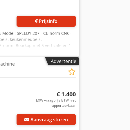
Prijsinfo
Ë Model: SPEEDY 207 - CE-norm CNC-
bels, keukenmeubels,
-norm. Boorkop met 5 verticale en 1
l 4500 tpm. Zaag voor langszaagsneden
n 1390 x 750 mm en twee verstelbare
Advertentie
machine
et slechts één programma panelen tot
 te boren. Verticale pneumatische
ale paneeldikte: 50 mm. Vacuümpomp
len. Diameter vacuümzuignappen: 80
anslagen. Multifunctionele besturing
€ 1.400
ogramma's, optimalisatie van de
svoorziening: tapijt dat reageert op de
EXW vraagprijs BTW niet
rapporteerbaar
500 x 1800 mm (h) – gewicht: 860 kg.
ht: 120 kg.
Aanvraag sturen