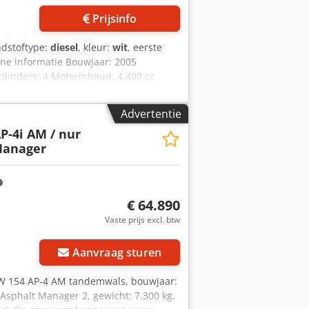
Prijsinfo
ndstoftype:
diesel
, kleur:
wit
, eerste
ne informatie Bouwjaar: 2005
linders: 4 Motorinhoud: 4.400 cc
150 cm Staat Dsdpfjyzz E Rox Ahgock
Financiële informatie Prijs: Op
Advertentie
or meer informatie.
P-4i AM / nur
Manager
€ 64.890
Vaste prijs excl. btw
Aanvraag sturen
W 154 AP-4 AM tandemwals, bouwjaar:
 Asphalt Manager 2, gewicht: 7.300 kg,