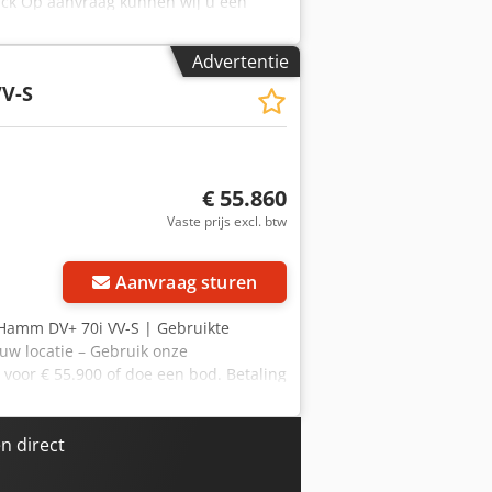
gjck Op aanvraag kunnen wij u een
raag te woord. Meer informatie vindt u
= Meer informatie = Neem contact op
Advertentie
VV-S
€ 55.860
Vaste prijs excl. btw
Aanvraag sturen
 Hamm DV+ 70i VV-S | Gebruikte
 uw locatie – Gebruik onze
 voor € 55.900 of doe een bod. Betaling
d van goedkeuring)* 👷‍♂️
44 goedgekeurd ✅, 0 gebreken ℹ️, 0
als, alle functies werken tijdens de
n direct
 de urenteller is niet geverifieerd. 📄
ip: Het referentienummer "40946