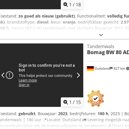
1
/
18
Toestand:
zo goed als nieuw (gebruikt)
, Functionaliteit:
volledig fu
pk)
, brandstoftype:
diesel
, kleur:
oranje
, bedrijfsklaar gewicht:
2.57
300 h
, Hamm HD12 VO tandemwals met oscillatie Bouwjaar 2015 300
3.470 kg Dodpszhkldjfx Ahgeck Randsnijwiel ZO GOED ALS NIEUW!
Tandemwals
Bomag
BW 80 AD
Duitsland
427 km
1
/
15
Toestand:
gebruikt
, Bouwjaar:
2023
, bedrijfsturen:
180 h
, 2023 | B
tandemwals | 180 uur 📍Locatie: Duitsland 🚛 Levering mogelijk n
verzendcalculator om de transportkosten te berekenen! 💰 Direct k