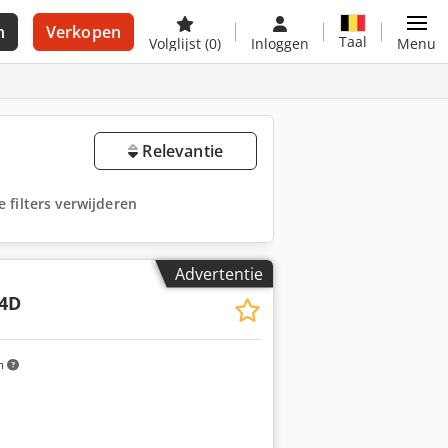
n
Verkopen
Taal
Volglijst
(0)
Inloggen
Menu
Relevantie
le filters verwijderen
Advertentie
4D
m