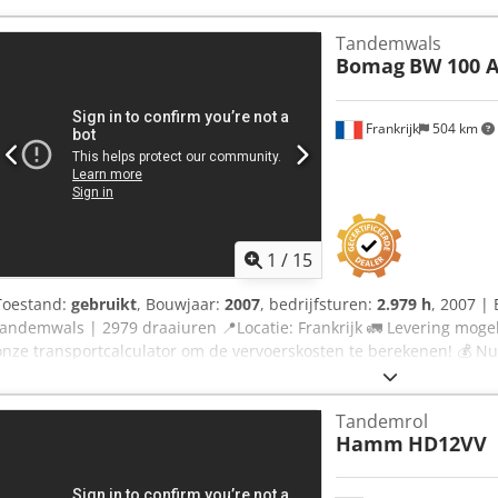
Tandemwals
Bomag
BW 100 A
Frankrijk
504 km
1
/
15
Toestand:
gebruikt
, Bouwjaar:
2007
, bedrijfsturen:
2.979 h
, 2007 |
tandemwals | 2979 draaiuren 📍Locatie: Frankrijk 🚛 Levering moge
onze transportcalculator om de vervoerskosten te berekenen! 💰 N
Betalen bij levering mogelijk tegen een scherpe toeslag (onder voor
Geïnspecteerd door een onafhankelijke expert 43 inspectiepunten
Tandemrol
onvolkomenheden ℹ️ 0 gebreken ⚠️ 📌 Opmerking van de inspecteur
Hamm
HD12VV
een vermoeden van kleine hydraulische lekkage. 📄 Wilt u het volledi
een video bekijken? Tip: Referentie "40960 Equippo" wordt vaak ge
details online. 💡 Waarom deze machine én onze service opvallen: 