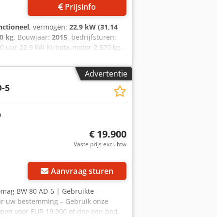
Prijsinfo
nctioneel
, vermogen:
22,9 kW (31,14
0 kg
, Bouwjaar:
2015
, bedrijfsturen:
 uur 22,9 kW Kubota-motor 2.570 kg -
Advertentie
-5
€ 19.900
Vaste prijs excl. btw
Aanvraag sturen
omag BW 80 AD-5 | Gebruikte
aar uw bestemming – Gebruik onze
open voor EUR 19.900 of doe een bod.