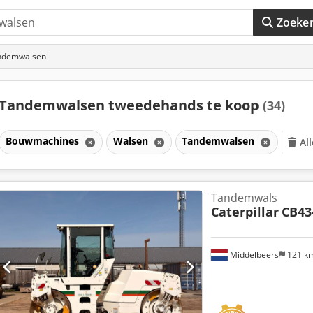
Zoeke
andemwalsen
Tandemwalsen tweedehands te koop
(34)
Bouwmachines
Walsen
Tandemwalsen
Al
Tandemwals
Caterpillar
CB43
Middelbeers
121 k