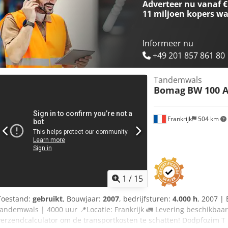
Adverteer nu vanaf €
Equippo" wordt vaak gebruikt bij het online opzoeken van meer de
11 miljoen kopers
wa
deze machine en onze service opvallen: ✔ Grondige inspectie door 
mogelijk ✔ Geld-terug-garantie ✔ Veilige en flexibele betalingsmo
opties voor machines? Wij bieden nuttige hulpmiddelen en bronnen
Informeer nu
bedieners – gemakkelijk toegankelijk op ons platform.
+49 201 857 861 80
Tandemwals
Bomag
BW 100 A
Frankrijk
504 km
1
/
15
Toestand:
gebruikt
, Bouwjaar:
2007
, bedrijfsturen:
4.000 h
, 2007 |
tandemwals | 4000 uur 📍Locatie: Frankrijk 🚛 Levering beschikbaar
verzendcalculator om de transportkosten te schatten! Dodpfozim T