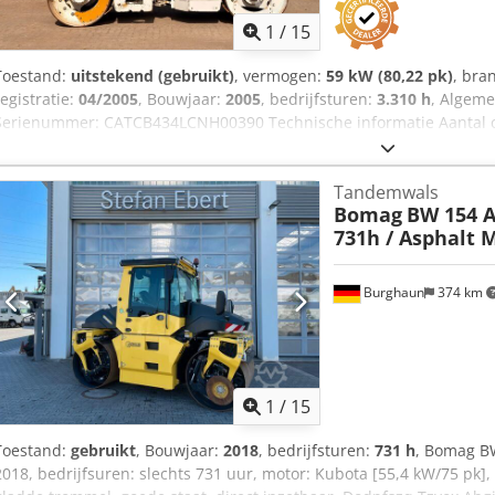
1
/
15
Toestand:
uitstekend (gebruikt)
, vermogen:
59 kW (80,22 pk)
, bra
registratie:
04/2005
, Bouwjaar:
2005
, bedrijfsturen:
3.310 h
, Algeme
Serienummer: CATCB434LCNH00390 Technische informatie Aantal ci
Aandrijving: Wiel Leeggewicht: 7.500 kg Functioneel Werkbreedte: 
Technische staat: zeer goed Optische staat: zeer goed Schade: geen 
Tandemwals
aanvraag Overige informatie Neem contact op met Ernst van Hek vo
Bomag
BW 154 A
731h / Asphalt 
Burghaun
374 km
1
/
15
Toestand:
gebruikt
, Bouwjaar:
2018
, bedrijfsturen:
731 h
, Bomag B
2018, bedrijfsuren: slechts 731 uur, motor: Kubota [55,4 kW/75 pk],