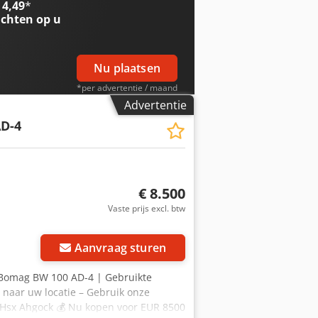
 4,49
*
tails. Djdpfjzmawasx Ahgjck 💡 Waarom
chten op u
professionals ✔ Levering op de locatie
gelijkheden 🔄 Overweegt u andere
 voor alle machine-eigenaren en -
Nu plaatsen
*per advertentie / maand
Advertentie
D-4
€ 8.500
Vaste prijs excl. btw
Aanvraag sturen
 Bomag BW 100 AD-4 | Gebruikte
 naar uw locatie – Gebruik onze
 Hsx Ahgock 💰 Nu kopen voor EUR 8500