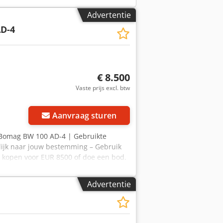
Advertentie
D-4
€ 8.500
Vaste prijs excl. btw
Aanvraag sturen
 Bomag BW 100 AD-4 | Gebruikte
lijk naar jouw bestemming – Gebruik
u kopen voor EUR 8500 of doe een bod.
behoud van goedkeuring)* 👷‍♂️
 41 goedgekeurd ✅ 2 met
Advertentie
: Goede machine, enkele krassen en
ge inspectierapport, extra foto’s of
bruikt voor het opzoeken van meer
✔ Grondige inspectie door