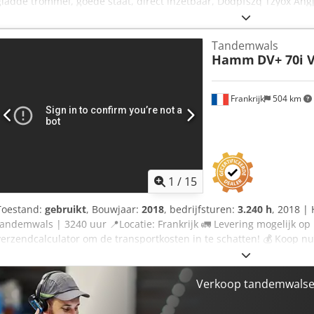
gladde trommel, goede staat, direct inzetbaar, Dodpfszq Tzyox Ah
lease- of financieringsvoorstel doen. De heer Mihm (tel. ) staat u g
op onze website. Onder voorbehoud van fouten en tussenverkoop! 
Tandemwals
met Tobias Ebert voor meer informatie.
Hamm
DV+ 70i 
Frankrijk
504 km
1
/
15
Toestand:
gebruikt
, Bouwjaar:
2018
, bedrijfsturen:
3.240 h
, 2018 |
tandemwals | 3240 uur 📍Locatie: Frankrijk 🚛 Levering mogelijk op
verzendcalculator om de transportkosten in te schatten! 💰 Koop nu
bij levering mogelijk tegen een aantrekkelijke prijs (onder voorbehou
Geïnspecteerd door een onafhankelijke expert 44 inspectiepunten, 
uitgaven ⚠️ 📌 Opmerking van de inspecteur: Goed functionerende w
Verkoop tandemwalse
inspectie, geen verdere problemen, de machine is klaar voor gebruik,
Wilt u de volledige inspectie, extra foto's of een video bekijken? T