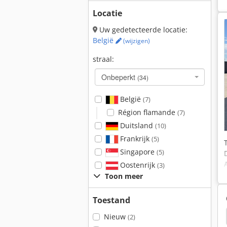
Locatie
Uw gedetecteerde locatie:
België
(wijzigen)
straal:
Onbeperkt
(34)
België
(7)
Région flamande
(7)
Duitsland
(10)
Frankrijk
(5)
Singapore
(5)
Oostenrijk
(3)
Toon meer
Toestand
P
Hamm Hd10 Vv
Hamm Hd8 Vv
Bomag
Nieuw
(2)