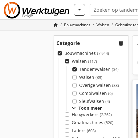
België
Bouwmachines
Walsen
Gebruikte t
Categorie
Bouwmachines
(7.944)
Walsen
(117)
Tandemwalsen
(34)
Walsen
(39)
Overige walsen
(33)
Combiwalsen
(6)
Sleufwalsen
(4)
Toon meer
Hoogwerkers
(2.362)
Graafmachines
(820)
Laders
(603)