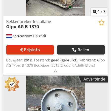
1
/
3
Bekkenbreker Installatie
Gipo AG
B 1370
Soerendonk
118 km
Prijsinfo
Bellen
Bouwjaar:
2012
, Toestand:
goed (gebruikt)
, Fabrikant: Gipo
AG Type: B 1370 Bouwjaar: 2012 Crodpfx Adjilh Efoysf
Inlaat afmeting: 1.320 x 680mm Inclusief: - Frame -
Voorzeef - Elektromotoren voor breker en voorzeef. Reserve
Advertentie
bekken op voorraad!