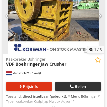
1
/
6
Kaakbreker Böhringer
VDF Boehringer
Jaw Crusher
Maastricht
97 km
Prijsinfo
Bellen
Toestand:
direct inzetbaar (gebruikt)
, * Merk: Böhringer *
Type: kaakbreker Csdpfjzp Nwbox Adyorf *
Toevoeropening: 800 x 550 mm * Aandrijving: