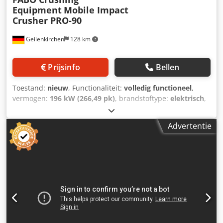
Equipment
Mobile Impact
Crusher PRO-90
Geilenkirchen
128 km
Prijsinfo
Bellen
Toestand:
nieuw
, Functionaliteit:
volledig functioneel
,
vermogen:
196 kW (266,49 pk)
, brandstoftype:
elektrisch
,
kleur:
overig
, Bouwjaar:
2026
, *Al onze producten worden
met zorg vervaardigd en geleverd met 1 jaar garantie!
Advertentie
*Installatie en operatortraining GRATIS De FABO PRO Serie
is een mobiel gesloten-circuit breekinstallatie die
bijzonder geschikt is voor kalksteen en andere
steensoorten met een zachte tot middelharde hardheid.
BELANGRIJKSTE KENMERKEN: * Gesloten-circuit breken tot
de gewenste productafmeting is bereikt * Capaciteit is
variabel, afhankelijk van het toegevoerde materiaal en de
uiteindelijke productafmetingen. * Alle apparatuur is
gemonteerd op één speciaal, zwaar uitgevoerde