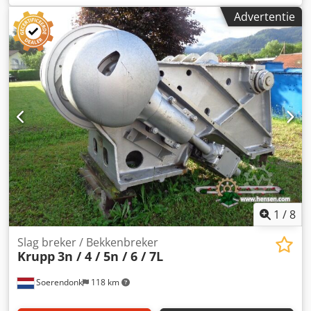
Inclusief aandrijving Bekijk het PDF-Document hier onder
Advertentie
voor meer specifieke informatie.
1
/
8
Slag breker / Bekkenbreker
Krupp
3n / 4 / 5n / 6 / 7L
Soerendonk
118 km