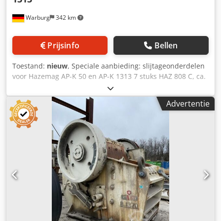
Warburg
342 km
Prijsinfo
Bellen
Toestand:
nieuw
, Speciale aanbieding: slijtageonderdelen
voor Hazemag AP-K 50 en AP-K 1313 7 stuks HAZ 808 C, ca.
22 kg, 250x215x50 mm 15 stuks HAZ 815-5, ca. 45 kg,
2252x252 x50/125 mm Credpfxezrf Smo Adysf 13 stuks HAZ
Advertentie
879 C, ca. 35 kg, 254x392/323 x 50 mm UITZONDERLIJKE
PRIJZEN, DIRECT LEVERBAAR Onder voorbehoud van
tussenverkoop