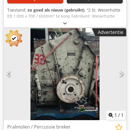
Toestand:
zo goed als nieuw (gebruikt)
, “2 St. Weserhütte
EB 1.000 x 700 / 650mm” te koop Fabrikant: Weserhütte
Type: EB 1.000 x 700 / 650 Inlaat Afmeting: 1.000 x 700 /
650mm Inclusief aandrijving Bekijk het PDF-Document hier
Advertentie
onder voor meer specifieke informatie. Breker is in goed
werkende conditie. Crsdpfsg I R R Asx Adysf Breker kan
gestraald en gespoten worden.
1
/
1
Pralmolen / Percussie breker