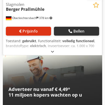
Slagmolen
Berger
Prallmühle
Oberleichtersbach
378 km
Prijsinfo
Bellen
Toestand:
gebruikt
, Functionaliteit:
volledig functioneel
,
brandstoftype:
elektrisch
, Invoertoevoer: ca. 1.000 x 700
mm Cjdpfozr D H Njx Adyerf Rotordiameter x -breedte: 600
x 1.000 mm Elektrische aandrijving: 37 kW Semi-mobiel
stalen frame met invoer- en uitvoerbak.
Adverteer nu vanaf € 4,49
*
11 miljoen kopers
wachten op u