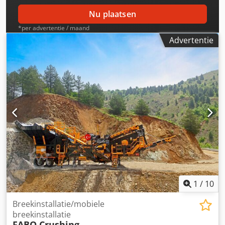
Nu plaatsen
*per advertentie / maand
Advertentie
1
/
10
Breekinstallatie/mobiele
breekinstallatie
FABO Crushing