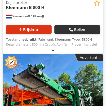
Kegelbreker
Kleemann
B 800 H
Soerendonk
118 km
Prijsinfo
Bellen
Toestand:
gebruikt
, Fabrikant: Kleemann Type: B800H
Kegel diameter: 800mm Csdpfx Aoh Nnh Rjdyerf Inclusief
aandrijving
Advertentie