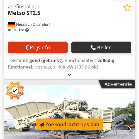
Zeefinstallatie
Metso
ST2.5
Hessisch Oldendorf
381 km
Prijsinfo
Bellen
Toestand:
goed (gebruikt)
, Functionaliteit:
volledig
functioneel
, vermogen:
100 kW (135,96 pk)
,
brandstoftype:
diesel
, totaalgewicht:
23.000 kg
, Bouwjaar:
2022
, Motorvermogen: 100 kW / 134 pk
Advertentie
Transportafmetingen: 13.000 x 2.300 x 3.200 mm (l x b x h)
Credpezkkgtjfx Adyjf Zeefoppervlak bovenste zeefdek:
3.660 x 1.370 mm Motorfabrikant / type: Deutz / TCD 3.6
Stage V Zeefmachine: 2-deks Inhoud voorraadbunker: 6,0
m³ Bedrijfsgewicht: 23.000 kg Zeefoppervlak onderste
zeefdek: 3.460 x 1.370 mm
Zoekopdracht opslaan