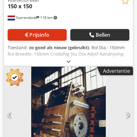
150 x 150
Soerendonk
118 km
Prijsinfo
Bellen
Toestand:
zo goed als nieuw (gebruikt)
, Rol Dia.: 150mm
Rol Breedte: 150mm Crodpfog Stu Dsx Adysf Aandrijving:
2kW
Advertentie