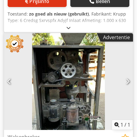
Prijsinfo
Bellen
Toestand:
zo goed als nieuw (gebruikt)
, Fabrikant: Krupp
Type: 6 Credsg Sxrvspfx Adyjf Inlaat Afmeting: 1.000 x 630
mm Inclusief aandrijving Bekijk het PDF-Document hier
onder voor meer specifieke informatie. Breker is gestraald
Advertentie
en gespoten.
1
/
1
Walsenbreker