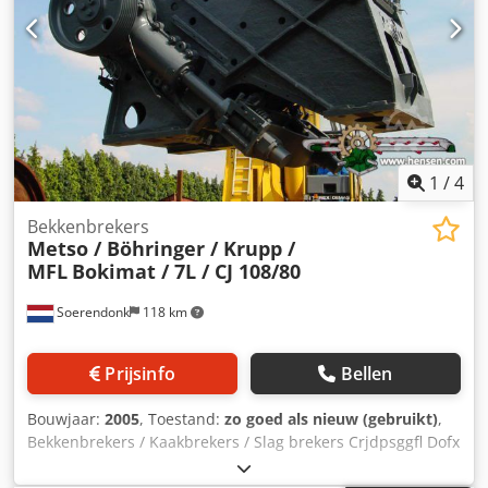
1
/
4
Bekkenbrekers
Metso / Böhringer / Krupp /
MFL
Bokimat / 7L / CJ 108/80
Soerendonk
118 km
Prijsinfo
Bellen
Bouwjaar:
2005
, Toestand:
zo goed als nieuw (gebruikt)
,
Bekkenbrekers / Kaakbrekers / Slag brekers Crjdpsggfl Dofx
Adyof Böhringer Bökimat 1.800 x 1.400 mm / Krupp 7L
1.250 x 900 mm / 2 St. Krupp 6 1.000 x 630 mm / Krupp 5N