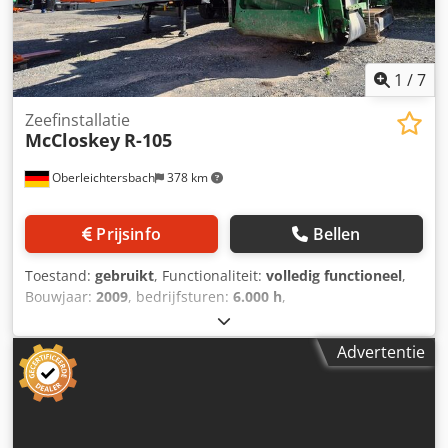
1
/
7
Zeefinstallatie
McCloskey
R-105
Oberleichtersbach
378 km
Prijsinfo
Bellen
Toestand:
gebruikt
, Functionaliteit:
volledig functioneel
,
Bouwjaar:
2009
, bedrijfsturen:
6.000 h
,
machine-/voertuignummer:
66642
, Grofkorrelzeefinstallatie
6 m³ toevoertrechter met een stalen bandvoedersysteem
Advertentie
CAT C4.4 (3054) met 75 kW Dubbellaags zeefkast: 3.660 x
1.370 mm Toevoercapaciteit: tot 300 t/uur Csdpsznl Hisfx
Adyjrf Transportgewicht: ca. 23.000 kg inclusief diverse
reservezeefplaten