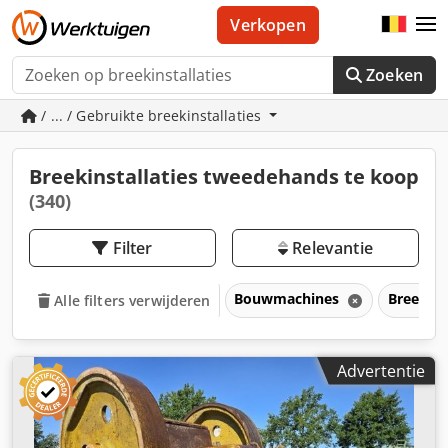
Verkopen
Zoeken
/ ... / Gebruikte breekinstallaties
Breekinstallaties tweedehands te koop
(340)
Filter
Relevantie
Bouwmachines
Breekins
Alle filters verwijderen
Advertentie