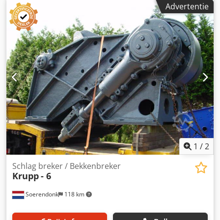
Advertentie
800 x 180 mm / 2 St. Krupp 4 630 x 355 mm / Krupp 3N 500
x 140 mm / Metso GHH 1.200 x 900 mm / Maschinenfabrik
Liezen (MFL) CJ 108/80 / 2 St. Weserhütte EB 1.000 x 700 -
650 mm / Continental Nord CNS 1.000 x 300 mm / Neyrtec -
Neyrpic 820 x 640 mm / Bekkenbreker 700 x 500 mm / Sket
- Takraf KSB 800 x 180 mm / IBAG ES 800 x 150 mm / Tipex
750 x 150 mm / Kleemann SSTR 600 S 600 x 400 mm /
Zenith 600 x 400 mm / Parker 16" x 5" 400 x 130 mm /
Retsch BB2 - BB200 100 x 100 mm / Retsch BB1 - BB100 60
x 60 mm
1
/
2
Schlag breker / Bekkenbreker
Krupp
- 6
Soerendonk
118 km