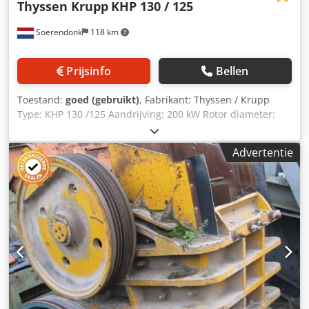
Thyssen Krupp
KHP 130 / 125
Soerendonk
118 km
Prijsinfo
Bellen
Toestand:
goed (gebruikt)
, Fabrikant: Thyssen / Krupp
Type: KHP 130 /125 Aandrijving: 200 kW Rotor diameter:
1.300mm Rotor breedte: 1.250mm Inlaat Afmeting: 1.370 x
990mm Bekijk het PDF-Document hier onder voor meer
Advertentie
specifieke informatie. Inclusief: – Inlaat – Hydraulisch
openingssysteem Credpfx Adsg I R Ruoysf Nieuwe reserve
onderdelen op voorraad.