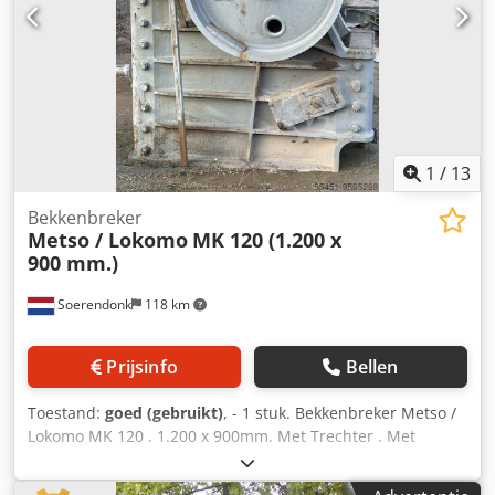
1
/
13
Bekkenbreker
Metso / Lokomo
MK 120 (1.200 x
900 mm.)
Soerendonk
118 km
Prijsinfo
Bellen
Toestand:
goed (gebruikt)
, - 1 stuk. Bekkenbreker Metso /
Lokomo MK 120 . 1.200 x 900mm. Met Trechter . Met
aandrijving . Met onderdelen : Zwenkarm, vliegwielen,
bekken, zijplaten, lagers, veren enz. Bekijk het PDF-