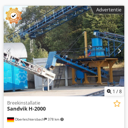
Advertentie
1
/
8
Breekinstallatie
Sandvik
H-2000
Oberleichtersbach
378 km