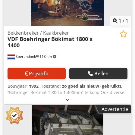
1
/
1
Bekkenbreker / Kaakbreker
VDF Boehringer
Bökimat 1800 x
1400
Soerendonk
118 km
Prijsinfo
Bellen
Bouwjaar:
1992
, Toestand:
zo goed als nieuw (gebruikt)
,
“Böhringer Bökimat 1.800 x 1.400mm” te koop Ook diverse
andere fabrikanten als: Metso / Krupp / MFL / Svedala /
IBAG / Parker / Siebtechnik. Vind ons volledige aanbod op
Advertentie
onze website. Crodpsggfmdefx Adyef Fabrikant: Böhringer
Type: Bökimat Inlaat afmeting: 1.800 x 1.400 mm Bouwjaar:
1992 Inclusief aandrijving Inclusief nieuwe bekken.