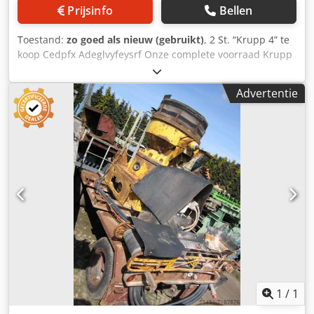
Prijsinfo
Bellen
Toestand:
zo goed als nieuw (gebruikt)
, 2 St. “Krupp 4” te
koop Cedpfx Adeglvyfeysrf Onze complete voorraad Krupp
brekers vind u op onze website. Fabrikant: Krupp Type: 4
Inlaat Afmeting: 630 x 355 mm Inclusief aandrijving
Advertentie
1
/
1