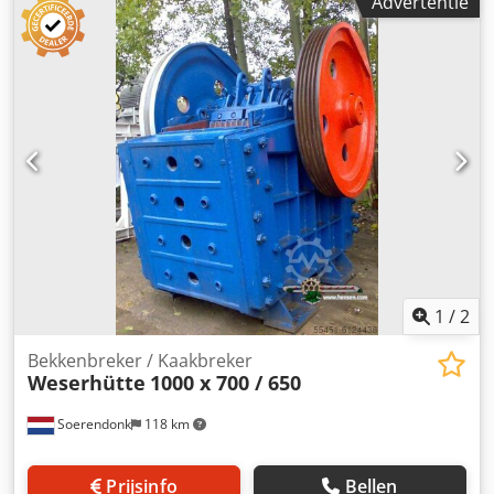
Advertentie
Document hier onder voor meer specifieke informatie.
Credpfx Adolf Iqceyof
1
/
2
Bekkenbreker / Kaakbreker
Weserhütte
1000 x 700 / 650
Soerendonk
118 km
Prijsinfo
Bellen