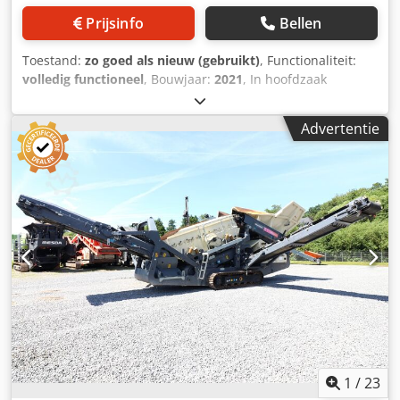
Prijsinfo
Bellen
Toestand:
zo goed als nieuw (gebruikt)
, Functionaliteit:
volledig functioneel
, Bouwjaar:
2021
, In hoofdzaak
bestaande uit: Voedertrechter (20 en 95 cbm), SANDVIK H-
2000 kegelbreker, dubbeldeks zeefinstallatie, verschillende
Advertentie
transportbanden en stapelbanden, stroomgenerator (300
kVA), elektrische installatie met schakelkast geïnstalleerd
in container, opslagsilo, stofverstuivingssysteem Crsdpfx
Adsq Tcmvoyjf
1
/
23