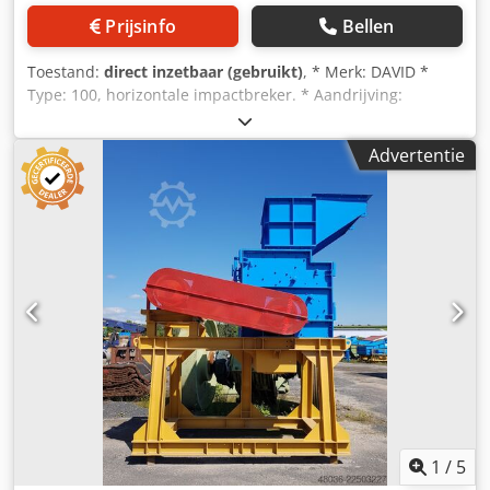
Prijsinfo
Bellen
Toestand:
direct inzetbaar (gebruikt)
, * Merk: DAVID *
Type: 100, horizontale impactbreker. * Aandrijving:
Elektromotor, 200 kW. Crsdpfezn In Ajx Adyjf
Advertentie
1
/
5