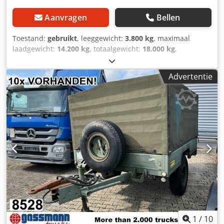
Aanvragen
Bellen
Toestand:
gebruikt
, leeggewicht:
3.800 kg
, maximaal
laadgewicht:
14.200 kg
, totaalgewicht:
18.000 kg
,
asconfiguratie:
2 assen
, eerste registratie:
10/1999
,
laadruimte inhoud:
31 m³
, ophanging:
lucht
,
Advertentie
bandenmaten:
385/65R22.5
, kleur:
geel
, kilometerstand:
1.001 km
, soort overbrenging:
overig
, bestuurderscabine:
overig
, Uitrusting:
ABS
, Voertuiglocatie: Bovenden, 2
assen, BPW assen, draaischamel, luchtgeveerd, ABS
(antiblokkeersysteem), onderrijbeveiliging, zijwaartse
aluminium zijafscherming. Csdpfx Apjvhkitenorf Opbouw:
2-assige silo-aanhanger voor stof- en stortgoederen met 4x
mangatdeksels, ca. 31 m³. Drukvatkeuring is in juni 2022
vernieuwd! Volgende externe keuring in 03/2024! Volgende
interne keuring in 03/2026! ACCESSOIRE-INFORMATIE
ZONDER GARANTIE, wijzigingen, tussentijdse verkoop en
fouten voorbehouden!
1
/
10