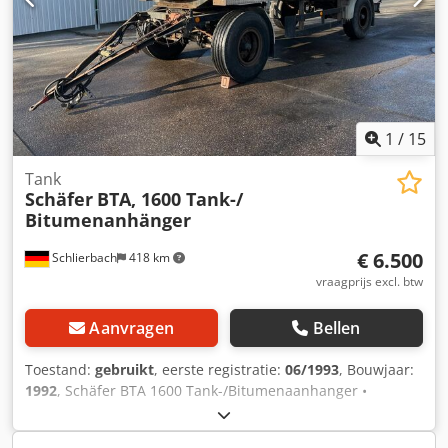
15/16 en 16/16 mm - Duitse aanhanger - Keuring / APK op
aanvraag en tegen meerprijs: nieuw! Fouten en
tussenverkoop voorbehouden!
1
/
15
Tank
Schäfer
BTA, 1600 Tank-/
Bitumenanhänger
€ 6.500
Schlierbach
418 km
vraagprijs excl. btw
Aanvragen
Bellen
Toestand:
gebruikt
, eerste registratie:
06/1993
, Bouwjaar:
1992
, Schäfer BTA 1600 Tank-/Bitumenaanhanger •
Trommelremmen • Bladvering • 2 x BPW assen •
Toelaatbaar totaalgewicht: 18.000 kg • Leeggewicht: 5.340