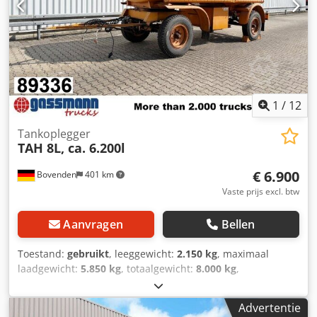
WM A 100 met een tankinhoud van 10.000 liter voor het
transport van fecaliën, 2x 9t SAF assen, trommelremmen!
ACCESSOIRES ZONDER GARANTIE, wijzigingen, tussentijdse
verkoop en fouten voorbehouden!
1
/
12
Tankoplegger
TAH 8L, ca. 6.200l
€ 6.900
Bovenden
401 km
Vaste prijs excl. btw
Aanvragen
Bellen
Toestand:
gebruikt
, leeggewicht:
2.150 kg
, maximaal
laadgewicht:
5.850 kg
, totaalgewicht:
8.000 kg
,
asconfiguratie:
2 assen
, eerste registratie:
01/1980
,
ophanging:
staal
, bandenmaten:
8.25R20
, kilometerstand:
Advertentie
1.001 km
, soort overbrenging:
overig
, bestuurderscabine: