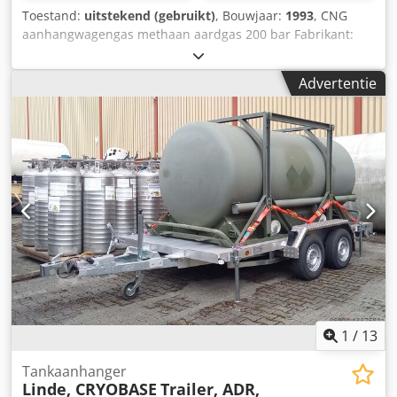
Toestand:
uitstekend (gebruikt)
, Bouwjaar:
1993
, CNG
aanhangwagengas methaan aardgas 200 bar Fabrikant:
SAMRO Jaar: 1993 Tarra: 6900 kg Codpfxot D Apte Apnsrf
Wij hebben ook andere tanks voor LIN, LOX, LAR, LNG en
Advertentie
CO2, Argon, Zuurstof, Stikstof en Koolstofdioxide,
Waterstof, Methaan Wij doen u graag een aanbod of geven
u meer informatie over andere drukvaten. Neem contact
met ons op via telefoon of e-mail.
1
/
13
Tankaanhanger
Linde, CRYOBASE
Trailer, ADR,