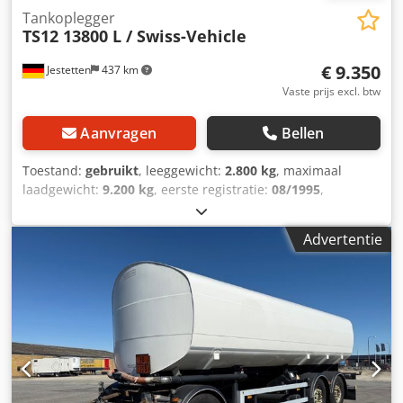
Tankoplegger
TS12 13800 L / Swiss-Vehicle
€ 9.350
Jestetten
437 km
Vaste prijs excl. btw
Aanvragen
Bellen
Toestand:
gebruikt
, leeggewicht:
2.800 kg
, maximaal
laadgewicht:
9.200 kg
, eerste registratie:
08/1995
,
volgende keuring (TÜV):
05/2016
, totale breedte:
25.500
mm
, ophanging:
staal
, bandenmaten:
295 / 80 R 22.5 /
Advertentie
8mm
, voorbandmaat:
295 / 80 R 22.5 / 8mm
, bedrijfsklaar
gewicht:
12.000 kg
,