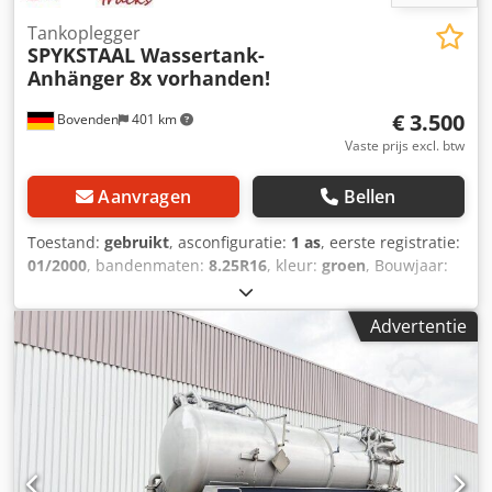
Tankoplegger
SPYKSTAAL Wassertank-
Anhänger 8x vorhanden!
€ 3.500
Bovenden
401 km
Vaste prijs excl. btw
Aanvragen
Bellen
Toestand:
gebruikt
, asconfiguratie:
1 as
, eerste registratie:
01/2000
, bandenmaten:
8.25R16
, kleur:
groen
, Bouwjaar:
2000
, kilometerstand:
1.001 km
, soort overbrenging:
overig
, bestuurderscabine:
overig
, Voertuiglocatie:
Advertentie
Bovenden, 1-as, BPW-assen, zeil, steun aan de voorzijde,
steun aan de achterzijde Opbouw: kunststof watertank
1000 l / ARCHIEFFOTO'S! Ex-defensie! Luchtremmen! 40
mm trekkeroog! Indien de aanhanger met TÜV-keuring
wordt gekocht, bedraagt de prijs €3.900,00 exclusief BTW!
Cjdpfx Aoi Rrr Iopnsrf De tank bevindt zich momenteel nog
in de aanhanger, maar kan direct worden gedemonteerd!