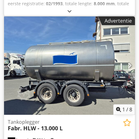
eerste registratie:
02/1993
, totale lengte:
8.000 mm
, totale
breedte:
2.500 mm
, totale hoogte:
3.900 mm
, ophanging:
lucht
, bandenconditie:
50 %
, kleur:
overig
, Bouwjaar:
1993
,
Advertentie
Bandenprofiel: 50% Vering: luchtvering Achteras 1:
Meesturend Credpfxezp Uwgo Apnef Achteras 2:
Meesturend Aanbouwdeel geschikt voor:
Landbouwmachines Technische staat: zeer goed Optische
staat: zeer goed
1
/
8
Tankoplegger
Fabr. HLW - 13.000 L