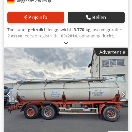
Langgöns
296 km
Prijsinfo
Bellen
Toestand:
gebruikt
, leeggewicht:
3.770 kg
, asconfiguratie:
2 assen
, eerste registratie:
03/2014
, ophanging:
lucht
,
kleur:
overig
, soort overbrenging:
overig
,
bestuurderscabine:
overig
, emissieklasse:
geen
,
Advertentie
Uitrusting:
ABS
, , 2-assige tandemtankoplegger – fabrikant:
HLW – eerste registratie: 12.03.2014 – aantal assen: 2 –
vering: lucht – as type: BPW-Eco-Plus – remmen:
schijfremmen – lengte: 5650 mm – breedte: 2550 mm –
hoogte: 3320 mm – leeggewicht: 3770 kg – opbouwfirma:
HLW – tankmateriaal: roestvrij staal – totale tankinhoud:
13000 liter – aantal tankcompartimenten: 1 – schotwanden
– geïsoleerd – CIP-reiniging Crjdpfxozfpz So Apnef