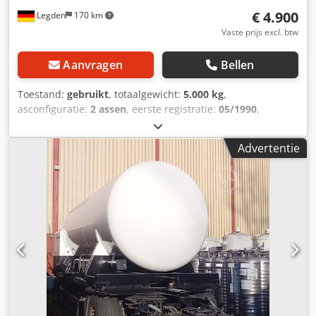
€ 4.900
Legden
170 km
Vaste prijs excl. btw
Aanvragen
Bellen
Toestand:
gebruikt
, totaalgewicht:
5.000 kg
,
asconfiguratie:
2 assen
, eerste registratie:
05/1990
,
volgende keuring (TÜV):
06/2025
, * Asfalt-tankopbouw *
Tandem-as * Luchtrem * Rinner Attersee assen *
Advertentie
Hydraulische pomp ----Interne voertuignummer: 11642-----
Wijzigingen en tussentijdse verkoop voorbehouden
WhatsApp-ondersteuning beschikbaar! Voor vragen over
het voertuig of voor meer informatie, stuur ons gerust een
bericht via WhatsApp Whatsapp Whatsapp Cedpfx Apsx I
Uufenorf