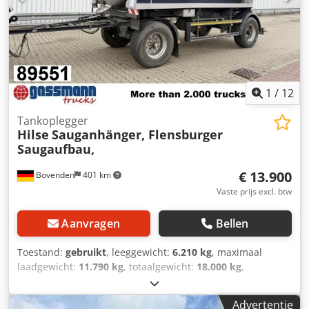
ACCESSOIRE-INFORMATIE ZONDER GARANTIE, wijzigingen,
tussentijdse verkoop en vergissingen voorbehouden!
1
/
12
Tankoplegger
Hilse
Sauganhänger, Flensburger
Saugaufbau,
€ 13.900
Bovenden
401 km
Vaste prijs excl. btw
Aanvragen
Bellen
Toestand:
gebruikt
, leeggewicht:
6.210 kg
, maximaal
laadgewicht:
11.790 kg
, totaalgewicht:
18.000 kg
,
asconfiguratie:
2 assen
, eerste registratie:
07/1992
,
laadruimte inhoud:
10 m³
, ophanging:
staal
,
Advertentie