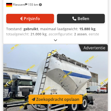
Fliessem
155 km
Prijsinfo
Bellen
Toestand:
gebruikt
, maximaal laadgewicht:
15.880 kg
,
totaalgewicht:
21.000 kg
, asconfiguratie:
2 assen
, eerste
registratie:
07/2014
, totale breedte:
2.500 mm
, totale
hoogte:
3.100 mm
, * Speciale aanhanger - Winterdienst -
Advertentie
Blenkle IMS 3 - Wisselsysteem * Wisselopbouw Küpper
Weisser * Full Wet * Pekelstrooier * Thermomat * IMSSN
S00100 HFV * Opbouw bouwjaar 2014 * Opbouw gewicht
2165 kg * 7 enkele reservoirs * Individuele vulling *
Centrale vulling * Centrale lediging * Rundumlicht
Crodpfjyvwpzjx Apnsf * Waarschuwingslichten *
Wisselchassis met BDF-opname * Fabrikant Blenkle
Fahrzeugbau * Type IMS 3 * Luchtvering * Mercedes-as *
50 mm trek-oog * In hoogte verstelbare dissel * Dubbele
banden * 265/70R19,5 ca. 70-80% * 21.000 kg toegestaan
Zoekopdracht opslaan
totaalgewicht * Overheidsvoertuig * Duits voertuig * Netto-
verkoop binnen de EU alleen met BTW-borg en bewijs van