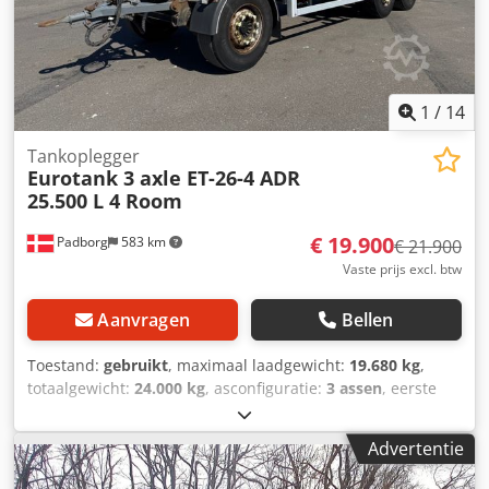
1
/
14
Tankoplegger
Eurotank 3 axle ET-26-4 ADR
25.500 L 4 Room
€ 19.900
Padborg
583 km
€ 21.900
Vaste prijs excl. btw
Aanvragen
Bellen
Toestand:
gebruikt
, maximaal laadgewicht:
19.680 kg
,
totaalgewicht:
24.000 kg
, asconfiguratie:
3 assen
, eerste
registratie:
06/2009
, Bouwjaar:
2009
, Uitrusting:
ABS
,
Fabrikant: Eurotank Model: 3-assige ET-26-4 ADR 25.500 L 4
Advertentie
compartimenten Crsdpewlydyefx Apnof Bouwjaar: 2009
Conditie: Goed Serienummer: YF908S16S95049774 Ref.nr.: