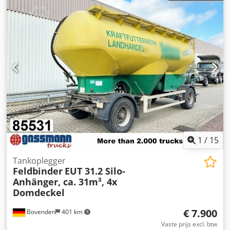
overig
, Voertuiglocatie: Bovenden, 2 assen, draaischamel,
bladvering. Opbouw: ca. 6.200 l, 2x BPW-assen,
trommelremmen! ACCESSOIRE-INFORMATIE ZONDER
GARANTIE, wijzigingen, tussentijdse verkoop en
vergissingen voorbehouden! Csdpfxeyt H Uas Apnsrf
1
/
15
Tankoplegger
Feldbinder
EUT 31.2 Silo-
Anhänger, ca. 31m³, 4x
Domdeckel
€ 7.900
Bovenden
401 km
Vaste prijs excl. btw