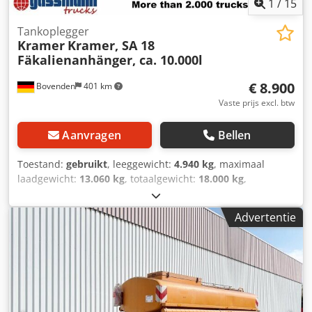
1
/
15
Tankoplegger
Kramer
Kramer, SA 18
Fäkalienanhänger, ca. 10.000l
€ 8.900
Bovenden
401 km
Vaste prijs excl. btw
Aanvragen
Bellen
Toestand:
gebruikt
, leeggewicht:
4.940 kg
, maximaal
laadgewicht:
13.060 kg
, totaalgewicht:
18.000 kg
,
asconfiguratie:
2 assen
, eerste registratie:
02/1994
,
laadruimte inhoud:
10 m³
, ophanging:
staal
,
Advertentie
bandenmaten:
385/65R22.5
, kleur:
wit
, kilometerstand:
1.001 km
, soort overbrenging:
overig
, bestuurderscabine:
overig
, Uitrusting:
ABS
, Voertuiglocatie: Bovenden, 2
assen, SAF assen, draaikrans, bladvering, ABS
(antiblokkeersysteem), onderrijbeveiliging, zijdelingse
aluminium zijafscherming, zwaailamp, achteruitloop.
Codpfx Apsvhihbsnerf Opbouw: Müller tankopbouw type