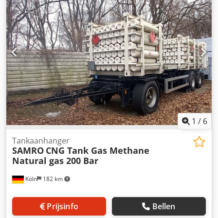
7832 Datum registratie: 30-06-2009 Schijfremmen: ? ABS: ?
Achterassen: SAF Ophanging: Lucht Bandenmaat: 385 /
55R22,5 Profiel (%) resterend: 20%–40%–40%
Gereedschapskist: ? Totaalgewicht: 24.000 kg Leeggewicht:
4.320 kg Laadvermogen: 19.680 kg Tankinhoud: 25.500 L
Compartimenten: 4 (10.000 L + 5.000 L + 5.000 L + 5.000 L)
1
/
6
Tankaanhanger
SAMRO
CNG Tank Gas Methane
Natural gas 200 Bar
Köln
182 km
Prijsinfo
Bellen