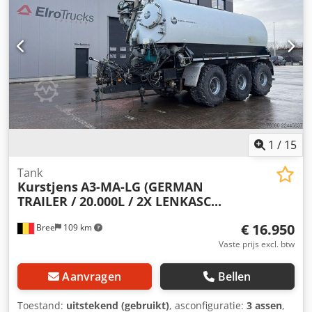
1
/
15
Tank
Kurstjens
A3-MA-LG (GERMAN
TRAILER / 20.000L / 2X LENKASC...
€ 16.950
Bree
109 km
Vaste prijs excl. btw
Aanvragen
Bellen
Toestand:
uitstekend (gebruikt)
, asconfiguratie:
3 assen
,