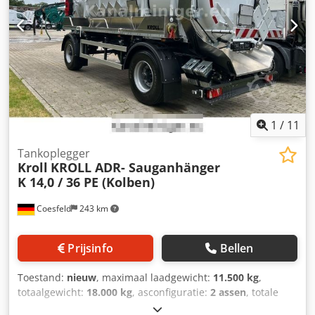
1
/
11
Tankoplegger
Kroll
KROLL ADR- Sauganhänger
K 14,0 / 36 PE (Kolben)
Coesfeld
243 km
Prijsinfo
Bellen
Toestand:
nieuw
, maximaal laadgewicht:
11.500 kg
,
totaalgewicht:
18.000 kg
, asconfiguratie:
2 assen
, totale
breedte:
2.500 mm
, totale hoogte:
3.330 mm
, Bouwjaar: