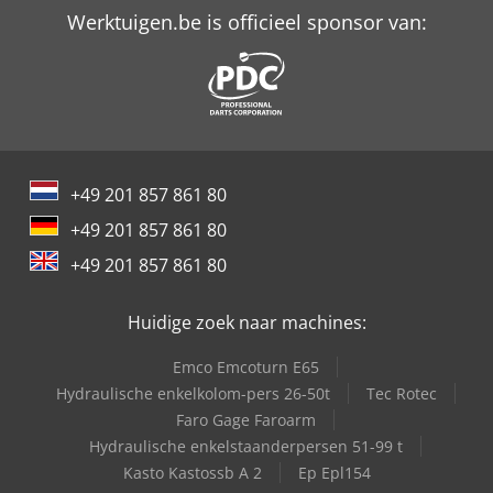
Schaffer 6680 T
Werktuigen.be is officieel sponsor van:
Schaffer 9380 T
Trailer And Tools
Versalift Hoogwerker Op Vrachtauto
Versalift Vtl-140-F
+49 201 857 861 80
+49 201 857 861 80
+49 201 857 861 80
Huidige zoek naar machines:
Emco Emcoturn E65
Hydraulische enkelkolom-pers 26-50t
Tec Rotec
Faro Gage Faroarm
Hydraulische enkelstaanderpersen 51-99 t
Kasto Kastossb A 2
Ep Epl154