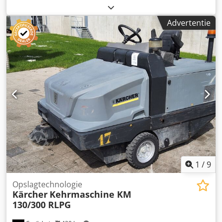
1.400 mm
, totale breedte:
1.200 mm
, Leeggewicht: 133 kg
Werkbreedte: 1.300 cm Snelwisselsysteem: ja
Advertentie
Werkbreedte: 1300 mm Crsdjzrwxlspfx Ai Rof
Borsteldiameter: 450 mm Aandrijving: hydraulisch Met
zijborstel Zwenkhoek max. 26° (links en rechts) Gewicht:
133 kg Afmetingen: 1400 × 1200 × 750 mm Uitgerust met
een pendelophanging en een snelwisselsysteem. Geschikt
voor montage aan een koppeldriehoek (A-frame), een
voorste hefinrichting van categorie I/II of speciale
snelkoppelingen van voorop gemonteerde maaiers. Staat:
ongebruikt
1
/
9
Opslagtechnologie
Kärcher
Kehrmaschine KM
130/300 RLPG