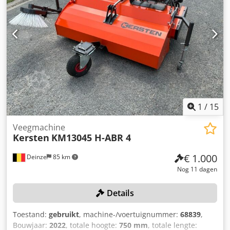
1
/
15
Veegmachine
Kersten
KM13045 H-ABR 4
€ 1.000
Deinze
85 km
Nog 11 dagen
Details
Toestand:
gebruikt
, machine-/voertuignummer:
68839
,
Bouwjaar:
2022
, totale hoogte:
750 mm
, totale lengte: