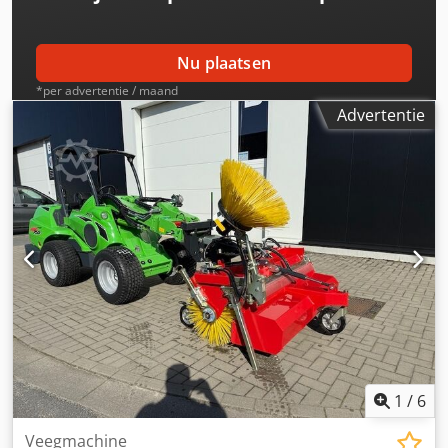
Nu plaatsen
*per advertentie / maand
Advertentie
1
/
6
Veegmachine