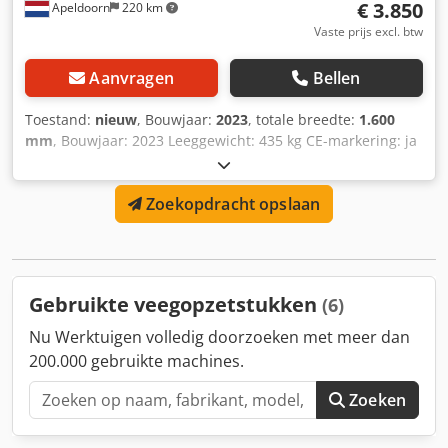
€ 3.850
Apeldoorn
220 km
Vaste prijs excl. btw
Aanvragen
Bellen
Toestand:
nieuw
, Bouwjaar:
2023
, totale breedte:
1.600
mm
, Bouwjaar: 2023 Leeggewicht: 435 kg CE-markering: ja
Algemene staat: zeer goed Technische staat: zeer goed
Uiterlijke staat: zeer goed Codpfsp T Sybsx Ai Rerf Nieuwe
Zoekopdracht opslaan
Cangini 1600 mm veegbak voor compacte laders en
wielladers, Bobcat-aanbouwdeel
Gebruikte veegopzetstukken
(6)
Nu Werktuigen volledig doorzoeken met meer dan
200.000 gebruikte machines.
Zoeken