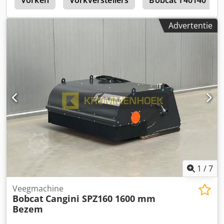
1
Vorken
Vorkverstellers
Bobcat T40140
Ö. Inalkac.
Advertentie
1
/
7
Veegmachine
Bobcat
Cangini SPZ160 1600 mm
Bezem