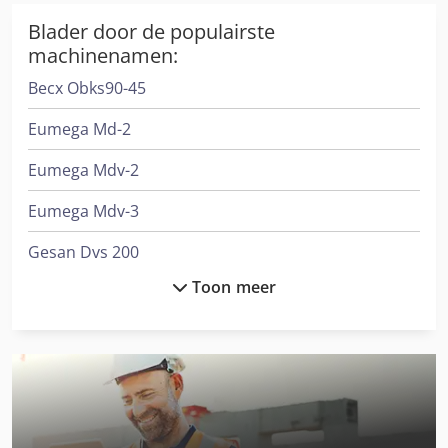
Blader door de populairste
machinenamen:
Becx Obks90-45
Eumega Md-2
Eumega Mdv-2
Eumega Mdv-3
Gesan Dvs 200
Toon meer
International 3288
International 3688
International 433
International 453