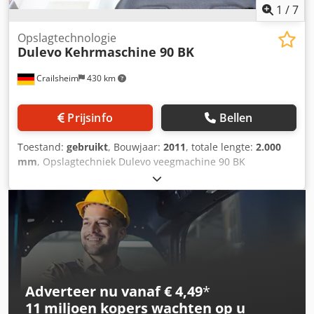
1
/
7
Opslagtechnologie
Dulevo
Kehrmaschine 90 BK
Crailsheim
430 km
Prijsinfo
Bellen
Toestand:
gebruikt
, Bouwjaar:
2011
, totale lengte:
2.000
mm
, Opslagtechniek Dulevo veegmachine 90 BK
Aandrijving op gas Bouwjaar 2011 Crjdjzcztpjpfx Ai Rof
Adverteer nu vanaf € 4,49
*
11 miljoen kopers
wachten op u