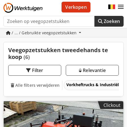
Verkopen
Zoeken
/ ... / Gebruikte veegopzetstukken
Veegopzetstukken tweedehands te
koop
(6)
Filter
Relevantie
Vorkheftrucks & Industriële t
Alle filters verwijderen
Clickout