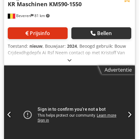
KR Maschinen KM590-1550
Beveren
81 km
Prijsinfo
Bellen
Toestand:
nieuw
, Bouwjaar:
2024
, Beoogd gebruik: Bouw
Crjdexdhgdepfx Ai Rsf Neem contact op met Kristoff Van
Havere voor meer informatie.
Advertentie