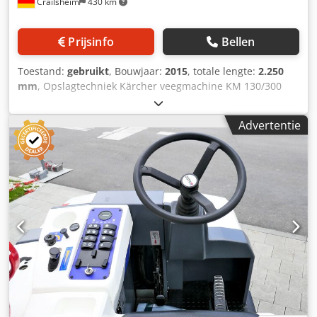
Crailsheim
430 km
Prijsinfo
Bellen
Toestand:
gebruikt
, Bouwjaar:
2015
, totale lengte:
2.250
mm
, Opslagtechniek Kärcher veegmachine KM 130/300
RLPG Aandrijving diesel Crsdpfxszcztvo Ai Ref Bouwjaar
2015
Advertentie