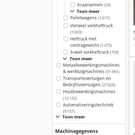
Kraanarmen
(33)
Toon meer
Palletwagens
(1.617)
Vierwiel vorkheftruck
(1.603)
Heftruck met
contragewicht
(1.375)
3-wiel vorkheftruck
(755)
Toon meer
Metaalbewerkingsmachines
& werktuigmachines
(31.961)
Transportvoertuigen en
Bedrijfsvoertuigen
(27.826)
Houtbewerkingsmachines
(12.152)
Automatiseringstechniek
(9.157)
Toon meer
Machinegegevens