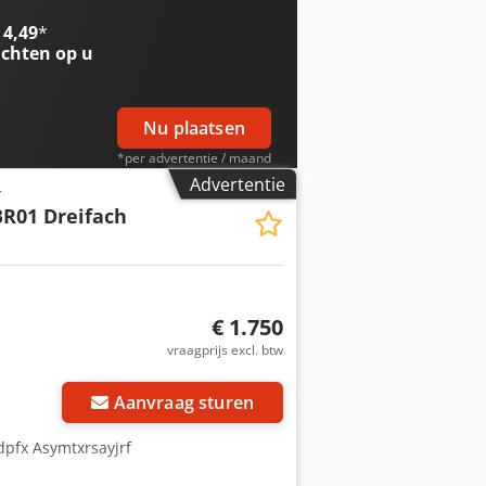
 4,49
*
chten op u
Nu plaatsen
*per advertentie / maand
Advertentie
r
BR01 Dreifach
€ 1.750
vraagprijs excl. btw
Aanvraag sturen
dpfx Asymtxrsayjrf