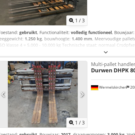
1
/
3
Toestand:
gebruikt
, Functionaliteit:
volledig functioneel
, Bouwjaar
leeggewicht:
1.250 kg
, bouwhoogte:
1.400 mm
, Meervoudige pallet
ISO klasse 4 = 5.000 - 10.000 kg Technische staat: normaal Crsdpfxe
apparaat wordt indien nodig gedeeltelijk overgespoten, technisch 
verkrijgbaar.
Multi-pallet handle
Durwen
DHPK 80
Wermelskirchen
20
1
/
3
Toestand:
gebruikt
, Bouwjaar:
2017
, draagvermogen:
3.000 kg
, Vor