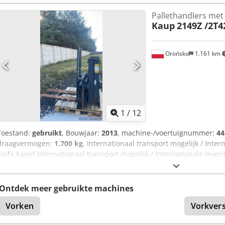
Pallethandlers met
Kaup
2149Z /2T4
Orońsko
1.161 km
1
/
12
Toestand:
gebruikt
, Bouwjaar:
2013
, machine-/voertuignummer:
44
draagvermogen:
1.700 kg
, Internationaal transport mogelijk / Inter
Sjpfx Aayjrf Internationaal transport mogelijk / Internationale lever
Ontdek meer gebruikte machines
Vorken
Vorkvers