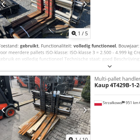
1
/
5
Toestand:
gebruikt
, Functionaliteit:
volledig functioneel
, Bouwjaar
voor meerdere pallets ISO-klasse: ISO-klasse 3 = 2.500 - 4.999 kg C
gebruik en volledig functioneel Technische staat: goed Beschrijving:
3000 kg Zijschuiver Openingsbereik 560-2285 mm Breedte 1630 m
Multi-pallet handle
Kaup
4T429B-1-2
Strzałkowo
951 km
1
/
10