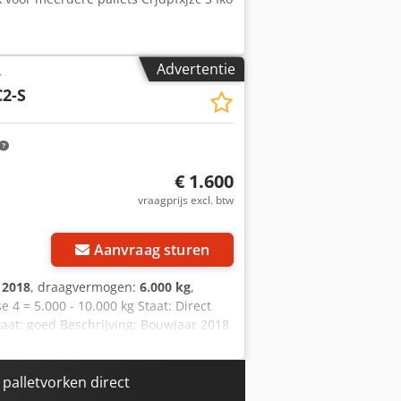
Advertentie
r
2-S
€ 1.600
vraagprijs excl. btw
Aanvraag sturen
:
2018
, draagvermogen:
6.000 kg
,
 4 = 5.000 - 10.000 kg Staat: Direct
taat: goed Beschrijving: Bouwjaar 2018
ngsbereik 1340-2700 mm Breedte 2260
palletvorken direct