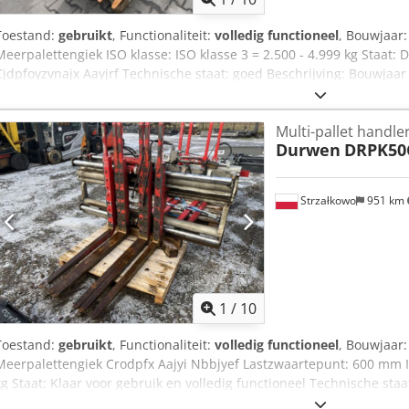
Toestand:
gebruikt
, Functionaliteit:
volledig functioneel
, Bouwjaar
Meerpalettengiek ISO klasse: ISO klasse 3 = 2.500 - 4.999 kg Staat: D
Cjdpfoyzvnajx Aayjrf Technische staat: goed Beschrijving: Bouwjaar
Sideshift Openingsbereik 580-2210 mm Breedte 1460 mm Vorken 
Multi-pallet handle
Durwen
DRPK50
Strzałkowo
951 km
1
/
10
Toestand:
gebruikt
, Functionaliteit:
volledig functioneel
, Bouwjaar
Meerpalettengiek Crodpfx Aajyi Nbbjyef Lastzwaartepunt: 600 mm ISO
kg Staat: Klaar voor gebruik en volledig functioneel Technische sta
ISO 4A (61 cm) Capaciteit 4.500 kg Sideshift Openingsbereik 560-