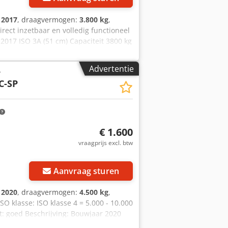
:
2017
, draagvermogen:
3.800 kg
,
irect inzetbaar en volledig functioneel
 2017 ISO 3A (51 cm) Capaciteit 3800 kg
1140 mm ID OS1955
Advertentie
r
C-SP
€ 1.600
vraagprijs excl. btw
Aanvraag sturen
:
2020
, draagvermogen:
4.500 kg
,
 klasse: ISO klasse 4 = 5.000 - 10.000
at: goed Beschrijving: Bouwjaar 2020
2760 mm Breedte 1.980 mm Lepels 1.150