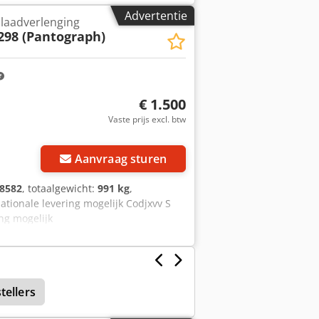
Advertentie
 laadverlenging
298 (Pantograph)
€ 1.500
Vaste prijs excl. btw
Aanvraag sturen
8582
, totaalgewicht:
991 kg
,
nationale levering mogelijk Codjxvv S
ing mogelijk
tellers