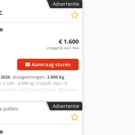
Advertentie
r
C
€ 1.600
vraagprijs excl. btw
Aanvraag sturen
:
2020
, draagvermogen:
3.800 kg
,
2.500 - 4.999 kg Crodpfx Asyi I R
e conditie: goed Omschrijving: Bouwjaar
 560-2.450 mm Breedte 1.800 mm Lepels
Advertentie
 pallets