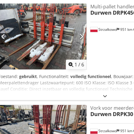
Multi-pallet handle
Durwen
DRPK45
Strzałkowo
951 km
1
/
6
Toestand:
gebruikt
, Functionaliteit:
volledig functioneel
, Bouwjaar
Meerpalettendrager Lastzwaartepunt: 600 ISO Klasse: ISO Klasse 3 = 
Ijayef Conditie: Direct inzetbaar en volledig functioneel Technisch
2020 ISO 3A (51 cm) Capaciteit 3.800 kg Sideshift Openingsbereik
1.200 mm ID OS1842
Vork voor meerdere
Durwen
DRPK30
Strzałkowo
951 km