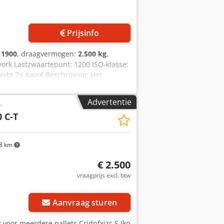
Prijsinfo
:
1900
, draagvermogen:
2.500 kg
,
vork Lastzwaartepunt: 1200 ISO-klasse:
vybt Ts Aayof Beschrijving: Het
en UVV-gekeurd. Prijzen op aanvraag
Advertentie
r
 C-T
8 km
€ 2.500
vraagprijs excl. btw
Aanvraag sturen
k voor meerdere pallets Crjdpfxjzc S Iko