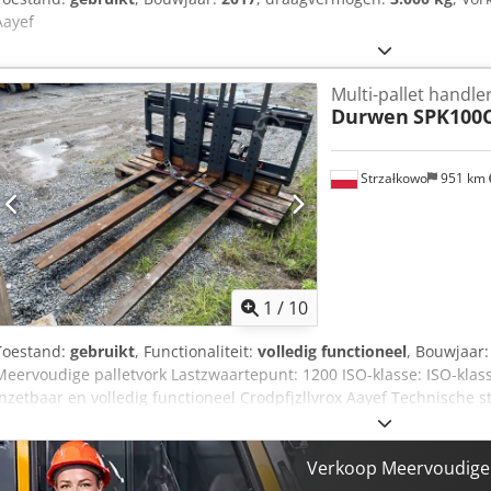
Aayef
Multi-pallet handle
Durwen
SPK100C
Strzałkowo
951 km
1
/
10
Toestand:
gebruikt
, Functionaliteit:
volledig functioneel
, Bouwjaar
Meervoudige palletvork Lastzwaartepunt: 1200 ISO-klasse: ISO-klasse
inzetbaar en volledig functioneel Crodpfjzllvrox Aayef Technische s
ISO 4B (61 cm) Capaciteit 6000 kg Zijdelingse verschuiving Openi
mm Vorklengte 2400 mm ID OS2028
Verkoop Meervoudige 