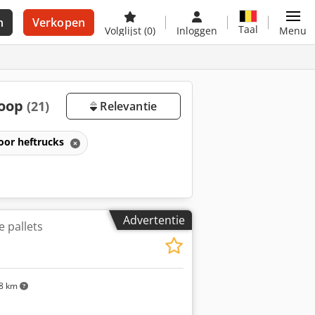
n
Verkopen
Taal
Volglijst
(0)
Inloggen
Menu
koop
(21)
Relevantie
oor heftrucks
Advertentie
 pallets
8 km