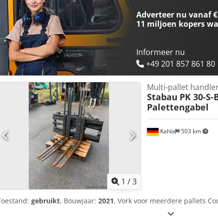
Adverteer nu vanaf €
11 miljoen kopers
wa
Informeer nu
+49 201 857 861 80
Multi-pallet handle
Stabau
PK 30-S-
Palettengabel
Kahla
503 km
1
/
3
Toestand:
gebruikt
, Bouwjaar:
2021
, Vork voor meerdere pallets Co