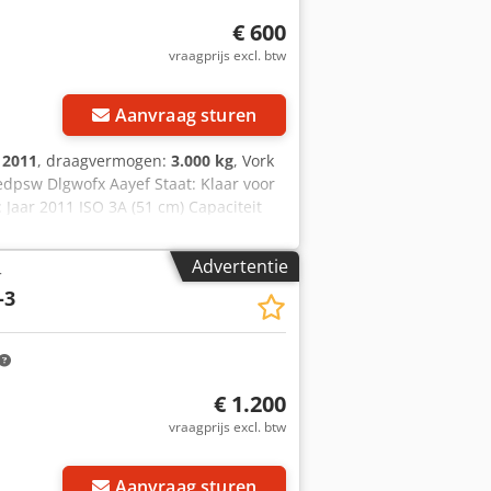
€ 600
vraagprijs excl. btw
Aanvraag sturen
:
2011
, draagvermogen:
3.000 kg
, Vork
redpsw Dlgwofx Aayef Staat: Klaar voor
 Jaar 2011 ISO 3A (51 cm) Capaciteit
m Vorken 1200 mm ID OS1408
Advertentie
r
-3
€ 1.200
vraagprijs excl. btw
Aanvraag sturen