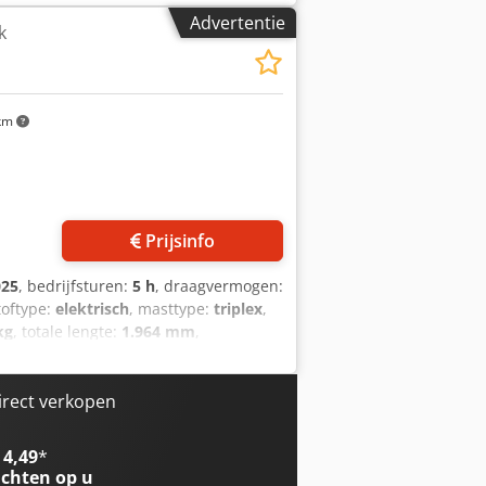
99 kg Masttype: triplex Transmissie:
Advertentie
k
tie: nieuw apparaat Technische staat:
 Voorbanden staat: 80 - 100%
hterbanden staat: 80 - 100%
, lastbeschermrooster, volledige
km
spiegel, zwaailicht, ruitenwisser,
Prijsinfo
025
, bedrijfsturen:
5 h
, draagvermogen:
toftype:
elektrisch
, masttype:
triplex
,
kg
, totale lengte:
1.964 mm
,
ntrum: 600 Vorkbreedte: 560 mm
banden: polyurethaan Conditie van de
van de achterbanden: 80 - 100%
irect verkopen
ar batterij: 2025 Batterijstatus: 80 -
i Acgeiref Onderhoudsvrije lithium-
 4,49
*
chten op u