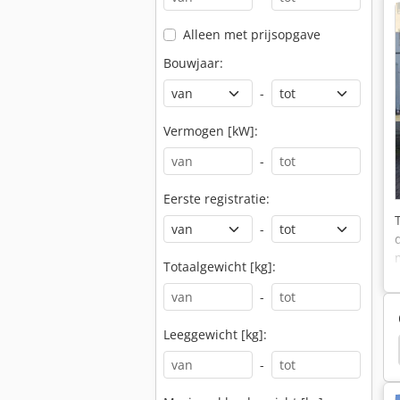
Alleen met prijsopgave
Bouwjaar:
-
Vermogen [kW]:
-
Eerste registratie:
-
Totaalgewicht [kg]:
-
Leeggewicht [kg]:
Caterpillar 966H High Lift
Schaffer 2033 High Lift
-