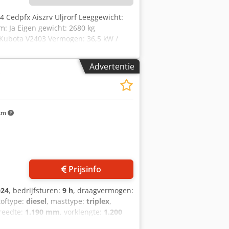
: 4 Cedpfx Aiszrv Uljrorf Leeggewicht:
m: Ja Eigen gewicht: 2680 kg
 Kubota V2403 Vermogen: 36,5 kW /
 Bakbreedte: 1730 mm Uitvoering:
tie Geen documentatie
Advertentie
km
Prijsinfo
024
, bedrijfsturen:
9 h
, draagvermogen:
toftype:
diesel
, masttype:
triplex
,
reedte:
1.190 mm
, vorklengte:
1.200
iesel
, bouwbreedte:
1.290 mm
, Diesel