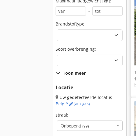
Maximaal laadgewicht [kg]:
-
Brandstoftype:
Soort overbrenging:
Toon meer
Locatie
Uw gedetecteerde locatie:
België
(wijzigen)
straal:
Onbeperkt
(99)