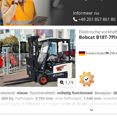
Informeer nu
+49 201 857 861 80
Elektrische vorkhef
Bobcat
B18T-7Pl
Friedrichsdorf
298 
1
/
9
Toestand:
nieuw
, Functionaliteit:
volledig functioneel
, Bouwjaar:
2
1.800 kg
, hefhoogte:
4.750 mm
, vrije hefhoogte:
1.540 mm
, brands
bouwhoogte:
2.130 mm
, vermogen:
6 kW (8,16 pk)
, vorkenbordbre
leeggewicht:
3.250 kg
, totale lengte:
1.991 mm
, aandrijftype:
Elektr
Elektrische 3-wiel vorkheftruck Zwaartepunt last: 500 Vorkbreedte: