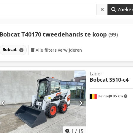
Zoeke
Bobcat T40170 tweedehands te koop
(99)
Bobcat
Alle filters verwijderen
Lader
Bobcat
S510-c4
Deinze
85 km
1
/
15