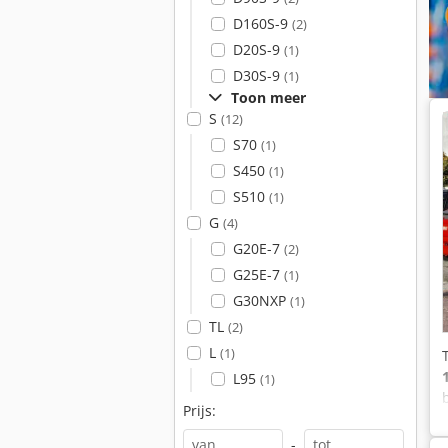
D160S-9
(2)
D20S-9
(1)
D30S-9
(1)
Toon meer
S
(12)
S70
(1)
S450
(1)
S510
(1)
G
(4)
G20E-7
(2)
G25E-7
(1)
G30NXP
(1)
TL
(2)
L
(1)
L95
(1)
Prijs:
-