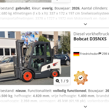
Toestand:
gebruikt
, kleur:
overig
, Bouwjaar:
2026
, Aantal cilinders
2.680 kg Afmetingen (l x b x h): 337 x 172 x 197 cm Snelwisselsystee
Transportafmetingen: 3378 x 1727 x 1972 mm Motormerk en -type:
48,9 pk Cilinders: 4 Bandenmaat: voor- en achterbanden: 30×10-16
mechanische snelwissel Extra functie: Geen CE-keuring of registra
Diesel vorkheftruck
Bobcat
D35NXS
Friedrichsdorf
298 
1
/
9
Toestand:
nieuw
, Functionaliteit:
volledig functioneel
, Bouwjaar:
2
3.500 kg
, hefhoogte:
4.820 mm
, vrije hefhoogte:
1.400 mm
, brands
bouwhoogte:
2.350 mm
, vermogen:
45 kW (61,18 pk)
, vorkenbordb
mm
, leeggewicht:
4.850 kg
, totale lengte:
2.750 mm
, aandrijftype:
D