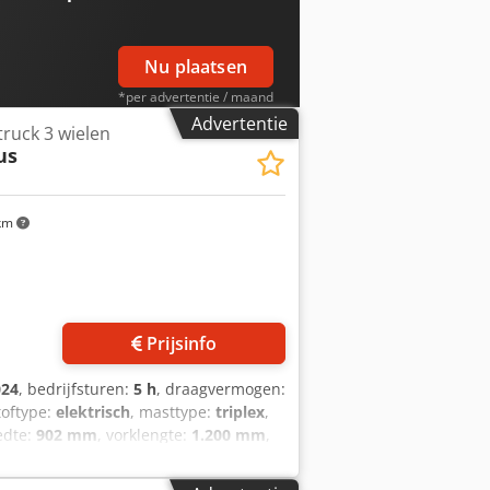
Nu plaatsen
*per advertentie / maand
Advertentie
truck 3 wielen
us
km
Prijsinfo
024
, bedrijfsturen:
5 h
, draagvermogen:
toftype:
elektrisch
, masttype:
triplex
,
edte:
902 mm
, vorklengte:
1.200 mm
,
o
, bouwbreedte:
1.090 mm
,
 100 mm Vorkdikte: 35 mm ISO-klasse: