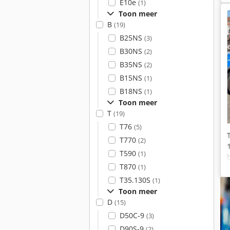
E10e
(1)
Toon meer
B
(19)
B25NS
(3)
B30NS
(2)
B35NS
(2)
B15NS
(1)
B18NS
(1)
Toon meer
T
(19)
T76
(5)
T770
(2)
T590
(1)
T870
(1)
T35.130S
(1)
Toon meer
D
(15)
D50C-9
(3)
D90S-9
(2)