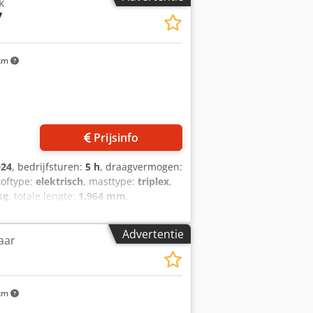
k
ra, armleuning met mini-hendels voor 4
7
km
Prijsinfo
024
, bedrijfsturen:
5 h
, draagvermogen:
toftype:
elektrisch
, masttype:
triplex
,
kg
, totale lengte:
1.964 mm
,
Zwaartepunt last: 600 Codpfx Aiswzpc
chnische staat: Nieuw Type voorbanden:
Advertentie
aar
Polyurethaan Achterbanden Conditie:
cu: 2024 Conditie accu: 80 - 100%
km