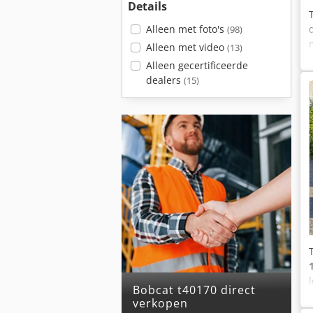
Details
Alleen met foto's
(98)
Alleen met video
(13)
Alleen gecertificeerde
dealers
(15)
bobcat t40170 direct
verkopen