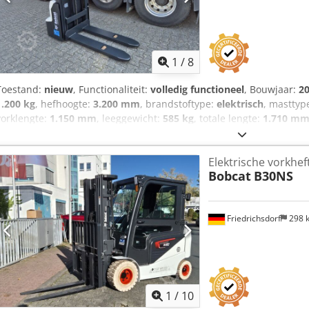
1
/
8
Toestand:
nieuw
, Functionaliteit:
volledig functioneel
, Bouwjaar:
2
1.200 kg
, hefhoogte:
3.200 mm
, brandstoftype:
elektrisch
, masttyp
vorklengte:
1.150 mm
, leeggewicht:
585 kg
, totale lengte:
1.710 m
800 mm
, Hoogheffer Lastzwaartepunt: 600 Csdpfx Asy Uz Sqoirjrf
Masttype: Duplex Staat: Nieuw apparaat Technische staat: Nieuw 
Elektrische vorkhef
Voorbanden staat: 80 - 100% Achterbanden type: Polyurethaan Acht
Bobcat
B30NS
voltage: 24V Batterij capaciteit: 60Ah Batterijtype: Lithium-ion Bouwja
100% CE-certificaat, Onderhoudsvrije lithium-ion batterij 24 V
Friedrichsdorf
298 
1
/
10