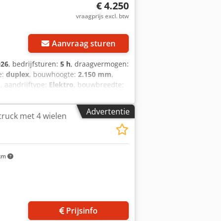
€ 4.250
vraagprijs excl. btw
Aanvraag sturen
026
, bedrijfsturen:
5 h
, draagvermogen:
e:
duplex
, bouwhoogte:
2.150 mm
,
m
, aandrijftype:
Elektro
, bouwbreedte:
 Vorkbreedte: 180 mm Vorkdikte: 60 mm
Voorbanden type: Polyurethaan
Advertentie
truck met 4 wielen
erbanden staat: 80 - 100% Batterij
ar batterij: 2026 Batterijstaat: 80 -
km
Prijsinfo