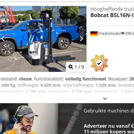
heftruck Lastzwaartepunt: 500 ISO klasse: ISO klasse 3 = 2.500 - 4.9
Hoogheffende truc
koppelomvormer Crodpfxsy U R Dco Airsf Snelheidsklasse: 20 Condi
Bobcat
BSL16N-I
nieuw Voorbanden type: superelastisch Voorbanden maat: 28-9 x15
Achterbanden type: superelastisch Achterbanden maat: 6.50x10 Ac
Zijscheider, 3e ventiel, 4e ventiel, werklamp achter, werklamp voor
Friedrichsdorf
298 
cabine, volledige vrije heffing, CE-certificaat, binnenspiegel, buiten
1
/
9
Toestand:
nieuw
, Functionaliteit:
volledig functioneel
, Bouwjaar:
2
1.600 kg
, hefhoogte:
4.620 mm
, vrije hefhoogte:
1.520 mm
, brands
bouwhoogte:
2.108 mm
, vorklengte:
1.150 mm
, leeggewicht:
1.340 
aandrijftype:
Elektro
, bouwbreedte:
820 mm
, Palletwagen Laadce
Masttype: Triplex Staat: Nieuw Technische staat: Nieuw Type voor
voorbanden: 80 - 100% Type achterbanden: polyurethaan Conditie 
Gebruikte machines d
Accuspanning: 24V Batterij Ah: 150Ah Batterijtype: lithium-ion Bouwja
100% Initiële slag, volledige vrije slag, CE-certificaat, Crodpfx Aew
Adverteer nu vanaf €
ionbatterij,
11 miljoen kopers
wa