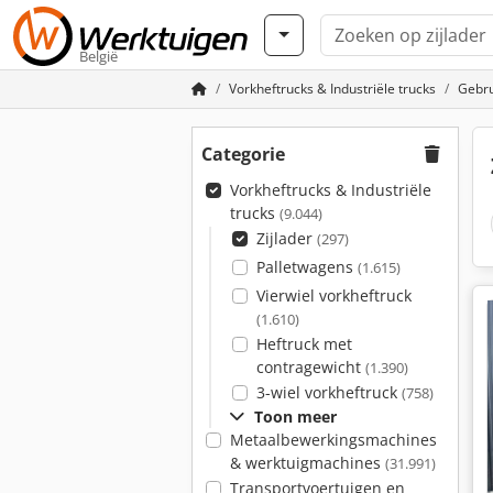
België
Vorkheftrucks & Industriële trucks
Gebru
Categorie
Vorkheftrucks & Industriële
trucks
(9.044)
Zijlader
(297)
Palletwagens
(1.615)
Vierwiel vorkheftruck
(1.610)
Heftruck met
contragewicht
(1.390)
3-wiel vorkheftruck
(758)
Toon meer
Metaalbewerkingsmachines
& werktuigmachines
(31.991)
Transportvoertuigen en