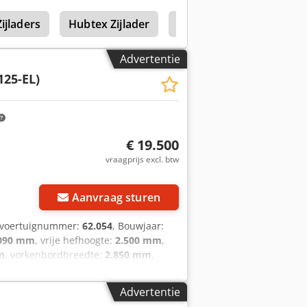
jladers
Hubtex Zijlader
Isal Pb111 E
Isal Pb
Advertentie
125-EL)
€ 19.500
vraagprijs excl. btw
Aanvraag sturen
/voertuignummer:
62.054
, Bouwjaar:
090 mm
, vrije hefhoogte:
2.500 mm
,
m
, vorkenbordbreedte:
2.850 mm
,
mm
, aandrijftype:
Elektro
,
2.054 Lastzwaartepunt: 600
Advertentie
r voor gebruik en volledig functioneel