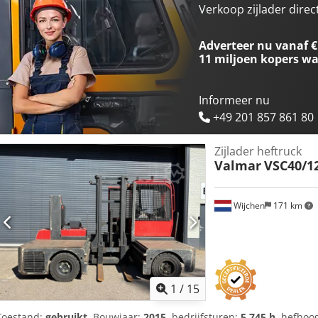
5450mm - Doorrijhoogte: 2720mm - Vrije-heffing: 1870mm - Vorkle
Verkoop zijlader direc
1240mm - Minimale vorkbreedte: 440mm - Aanbouwdeel: Vorkenspreid
Triplex - Keuring tot: 12.2025 Dcedpfx Aoxzznpjfpjk - Aandrijving: Ele
Adverteer nu vanaf €
Batterij/accu informatie: - └ Merk/Type: 40/5PzBH775 - └ Bouwjaar ba
11 miljoen kopers
wa
Accu spanning: 80V - Transportafmetingen: 2300mm x 2600mm x 272
[kg]: 6900kg - Transportcolli [st.]: 1 Financiële informatie BTW: De 
BTW/marge: BTW verrekenbaar voor ondernemers Levering en inruil a
Informeer nu
industriële sectoren Koen van Lent
+49 201 857 861 80
Zijlader heftruck
Valmar
VSC40/1
Wijchen
171 km
1
/
15
Toestand:
gebruikt
, Bouwjaar:
2015
, bedrijfsturen:
5.745 h
, hefhoo