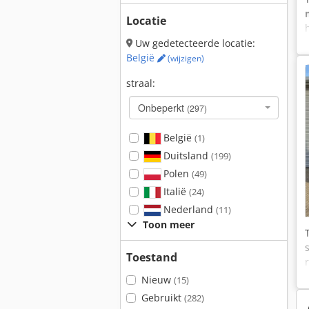
Locatie
Uw gedetecteerde locatie:
België
(wijzigen)
straal:
Onbeperkt
(297)
België
(1)
Duitsland
(199)
Polen
(49)
Italië
(24)
Nederland
(11)
Toon meer
Toestand
Nieuw
(15)
Gebruikt
(282)