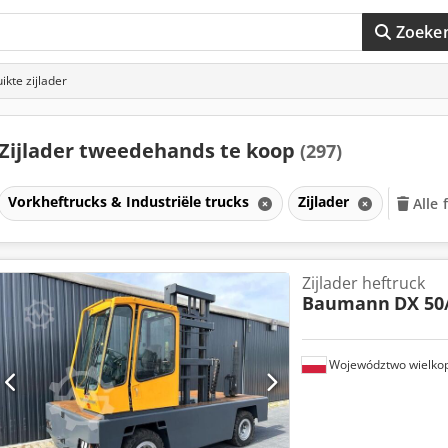
Zoeke
ikte zijlader
Zijlader tweedehands te koop
(297)
Vorkheftrucks & Industriële trucks
Zijlader
Alle 
Zijlader heftruck
Baumann
DX 50
Województwo wielkop