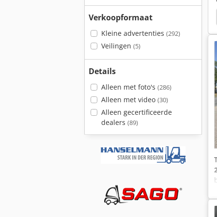
Isal Pb120 E
Isal Pb115 B
Linde E10 Duplex
Verkoopformaat
Kleine advertenties
(292)
Veilingen
(5)
Details
Alleen met foto's
(286)
Alleen met video
(30)
Alleen gecertificeerde
dealers
(89)