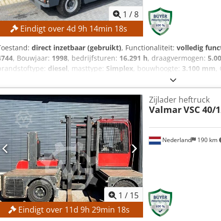
1
/
8
Eindigt over
4
d
9
h
14
min
16
s
Toestand:
direct inzetbaar (gebruikt)
, Functionaliteit:
volledig func
4744
, Bouwjaar:
1998
, bedrijfsturen:
16.291 h
, draagvermogen:
5.0
brandstoftype:
diesel
, masttype:
Simplex
, bouwhoogte:
3.100 mm
,
verkoop tegen het hoogste bod! TECHNISCHE GEGEVENS Draagvermo
Dcedpfx Afjzrgaxepsk MACHINEGEGEVENS Brandstoftype: Diesel Mast
Zijlader heftruck
4.999 kg) Bouwhoogte: 3.100 mm UITRUSTING Volledige cabine Exte
Valmar
VSC 40/1
Nederland
190 km
1
/
15
Eindigt over
11
d
9
h
29
min
16
s