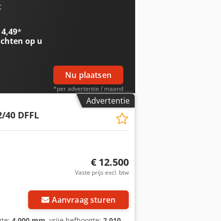
ngte: 1160mm - Maximale vorkbreedte:
t
er - Opties: Vrije-heffing - Mast:
ktrisch - Rijrichting: 4 weg -
 4,49
*
tterij: 2016 - └ Capaciteit: 775Ah - └
chten op u
0mm (l x b x h) - Transportgewicht
getoonde prijs is exclusief BTW
ltijd mogelijk van alles in de
Nu plaatsen
*per advertentie / maand
Advertentie
2/40 DFFL
€ 12.500
Vaste prijs excl. btw
Aanvraag sturen
gte:
4.000 mm
, vrije hefhoogte:
2.010