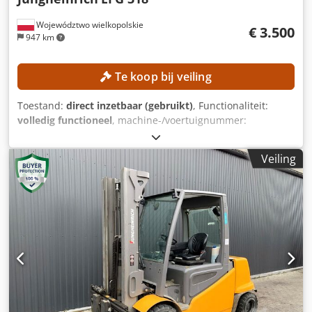
Województwo wielkopolskie
€ 3.500
947 km
Te koop bij veiling
Toestand:
direct inzetbaar (gebruikt)
, Functionaliteit:
volledig functioneel
, machine-/voertuignummer:
FN498167
, Bouwjaar:
2015
, bedrijfsturen:
15.254 h
,
hefhoogte:
4.700 mm
, vrije hefhoogte:
1.490 mm
,
Veiling
masttype:
triplex
, bouwhoogte:
2.132 mm
, Geen
minimumprijs – gegarandeerde verkoop tegen het hoogste
bod! TECHNISCHE SPECIFICATIES Dcodpfx Aezrlxgei Uek
Vrije heffhoogte: 1.490 mm Heffhoogte: 4.700 mm
Bouwhoogte: 2.132 mm MACHINEGEGEVENS Masttype:
Triplex Batterijspanning: 48 V Batterijcapaciteit: 625 Ah
Bouwjaar batterij: 2015 Hydraulische ventielen: 3e/4e
ventiel op de vorkendrager Bedrijfstijden: 15.254 uur
UITRUSTING Triplex-hefmast met vrije heffhoogte 3e/4e
hydraulisch ventiel op de vorkendrager Acculader Externe
referentie: SL9789SP