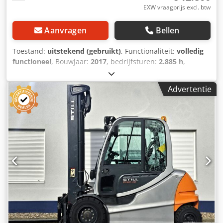
EXW vraagprijs excl. btw
Aanvragen
Bellen
Toestand:
uitstekend (gebruikt)
, Functionaliteit:
volledig
functioneel
, Bouwjaar:
2017
, bedrijfsturen:
2.885 h
,
draagvermogen:
2.000 kg
, hefhoogte:
3.300 mm
, vrije
hefhoogte:
1.600 mm
, ladingzwaartepunt:
500 mm
,
Advertentie
brandstoftype:
elektrisch
, masttype:
duplex
, bouwhoogte:
2.160 mm
, batterijcapaciteit:
625 Ah
, resterende
batterijcapaciteit:
85 %
, batterijspanning:
48 V
, DGUV
gecertificeerd tot:
08/2027
, vorklengte:
1.200 mm
,
bandenconditie:
100 %
, totale hoogte:
2.180 mm
,
Uitrusting:
CE-markering, UVV veiligheidskeuring, cabine,
verlichting, volledige onderhoudshistorie, zijverschuiving
,
Stil RX 20-20 P elektrische vorkheftruck met de volgende
specificaties: Djdpfszivg Njx Ai Usck * Hefcapaciteit: 2.000
kg * Hefhoogte: 3.300 mm * Bouwhoogte: 2.180 mm *
Bouwjaar: 2017 * Aantal bedrijfsuren: 2.885 Stil 2,0 ton
elektrische vorkheftruck, zeer goede batterij, nieuwe, niet-
markerende banden (nog niet gemonteerd op de foto's),