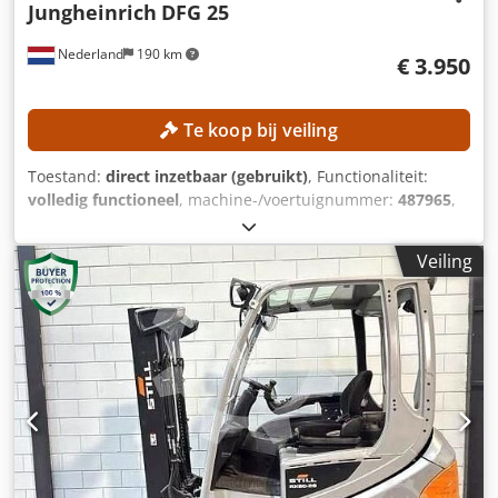
Jungheinrich
DFG 25
Nederland
190 km
€ 3.950
Te koop bij veiling
Toestand:
direct inzetbaar (gebruikt)
, Functionaliteit:
volledig functioneel
, machine-/voertuignummer:
487965
,
Bouwjaar:
2015
, bedrijfsturen:
7.430 h
, draagvermogen:
2.500 kg
, hefhoogte:
4.800 mm
, brandstoftype:
diesel
,
Veiling
masttype:
duplex
, vorklengte:
1.190 mm
, TECHNISCHE
GEGEVENS Heelhoogte: 4.800 mm Hefcapaciteit: 2.500 kg
Lengte vorken: 1.190 mm Maximale vorkbreedte: 1.060 mm
Minimale vorkbreedte: 250 mm MACHINEGEGEVENS Type
mast: Duplex Dcjdpszrmrhefx Ai Ujk Type brandstof: Diesel
Aantal bedrijfsuren: 7.430 uur Afmetingen en gewicht
Afmetingen (l x b x h): 2.700 x 1.180 x 3.150 mm
Leeggewicht: 3.853 kg UITRUSTING Zijdelingse verschuiving
Werkverlichting Halfopen cabine Documentatie CE-
markering