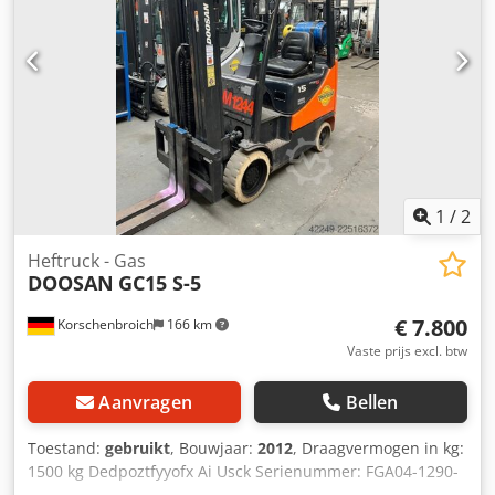
1
/
2
Heftruck - Gas
DOOSAN
GC15 S-5
€ 7.800
Korschenbroich
166 km
Vaste prijs excl. btw
Aanvragen
Bellen
Toestand:
gebruikt
, Bouwjaar:
2012
, Draagvermogen in kg:
1500 kg Dedpoztfyyofx Ai Usck Serienummer: FGA04-1290-
00480 Aandrijving: Gas Eigen gewicht: 2800 kg Totale