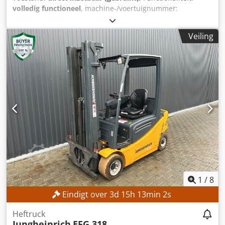
volledig functioneel
, machine-/voertuignummer:
H21202X02692
, Bouwjaar:
2020
, bedrijfsturen:
5.061 h
,
draagvermogen:
2.500 kg
, hefhoogte:
4.610 mm
, vrije
Veiling
hefhoogte:
1.394 mm
, brandstoftype:
diesel
, masttype:
triplex
, bouwhoogte:
2.134 mm
, Geen minimum prijs –
gegarandeerde verkoop tegen het hoogste bod!
TECHNISCHE DETAILS Draagvermogen: 2.500 kg
Lastzwaartepunt: 500 mm Hefhoogte: 4.610 mm Vrije
hefhoogte: 1.394 mm Masttype: Triplex Bouwhoogte: 2.134
mm Dcsdpszpyibefx Ai Uek Type voorband:
Superelastische band, zwart Type achterband:
Superelastische band, zwart Staat van de banden: 70%
MACHINE DETAILS Aandrijf type: Diesel Bedrijfstijden:
5.061,0 uur Motorvermogen: 45 kW Eigen gewicht: 4.648 kg
UITRUSTING - Verlichting - Zijverschuiving - Bediening met
één pedaal - 3 LED-werklampen
1
/
8
Eindigt over
3
d
15
h
12
min
59
s
Heftruck
Jungheinrich
EFG 318