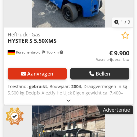
Vorkverstelling Half cabine Werklamp
Gebruikershandleiding CE-markering
1
/
2
Heftruck - Gas
HYSTER
S 5.50XMS
€ 9.900
Korschenbroich
166 km
Vaste prijs excl. btw
Aanvragen
Bellen
Toestand:
gebruikt
, Bouwjaar:
2004
, Draagvermogen in kg
5.500 kg Dedpfx Aieztfy He Ujck Eigen gewicht ca. 7.400–
7.600 kg Aandrijving: gas
Advertentie