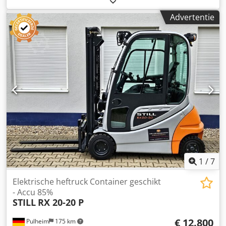
breedte: 940 mm Bouwhoogte: ca. 2.060 mm (afhankelijk
Advertentie
van de uitvoering) Motorvermogen: ca. 34 kW
Cilinderinhoud: 1.975 cm³
1
/
7
Elektrische heftruck Container geschikt
- Accu 85%
STILL
RX 20-20 P
€ 12.800
Pulheim
175 km