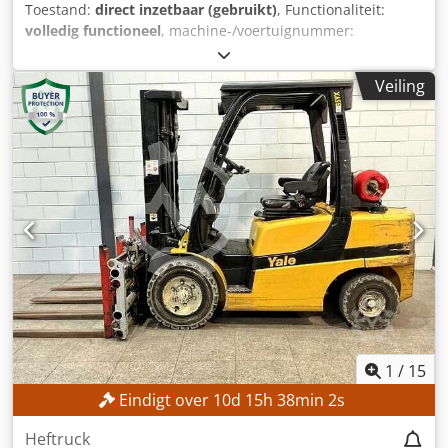
Toestand:
direct inzetbaar (gebruikt)
, Functionaliteit:
volledig functioneel
, machine-/voertuignummer:
516329V00563
, Bouwjaar:
2019
, bedrijfsturen:
10.333 h
,
draagvermogen:
5.000 kg
, hefhoogte:
3.700 mm
,
Veiling
brandstoftype:
elektrisch
, masttype:
duplex
, vorklengte:
2.390 mm
, TECHNISCHE GEGEVENS Draagvermogen: 5.000
kg Hefhoogte: 3.700 mm Doorrijhoogte: 2.580 mm Lengte
vorken: 2.390 mm Minimale vorkbreedte: 410 mm
Maximale vorkbreedte: 1.300 mm MACHINEGEGEVENS
Aantal wielen: 4 Masttype: Duplex Aandrijving: Elektrisch
Bedrijfstijden: 10.333 uur Afmetingen en gewicht
Afmetingen (l x b x h): 2.896 x 1.399 x 2.570 mm Ledig
gewicht: 7.025 kg Batterijtype: 6 PZS 930 Bouwjaar batterij:
2019 Batterijcapaciteit: 930 Ah Batterijspanning: 80 V
Bedrijfstijden: 10.333 uur UITRUSTING Zijdelingse
verplaatsing Vorkverstelling Dsdozrmmlspfx Ai Usck Niet-
markerende banden Volledige cabine Werkverlichting
Verwarming Gebruikershandleiding CE-markering
1
/
15
Eindigt over
10
d
15
h
37
min
59
s
Heftruck