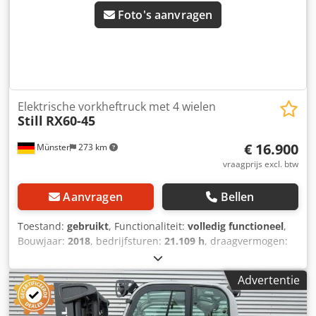
Foto's aanvragen
Elektrische vorkheftruck met 4 wielen
Still
RX60-45
€ 16.900
Münster
273 km
vraagprijs excl. btw
Aanvragen
Bellen
Toestand:
gebruikt
, Functionaliteit:
volledig functioneel
,
Bouwjaar:
2018
, bedrijfsturen:
21.109 h
, draagvermogen:
4.500 kg
, hefhoogte:
4.080 mm
, brandstoftype:
elektrisch
,
masttype:
telescopisch
, bouwhoogte:
2.850 mm
,
Advertentie
vorkenbordbreedte:
1.200 mm
, vorklengte:
2.400 mm
,
aandrijftype:
Elektro
, Elektrische vierwielige stapelaar
Lastzwaartepunt: 600 ISO-klasse: ISO-klasse 3 = 2.500 -