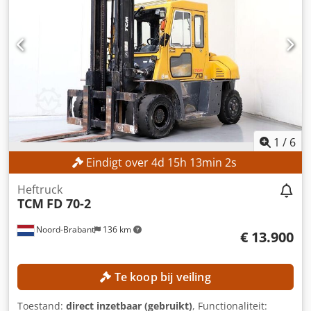
zwaartepunt last: 600 mm MACHINEGEGEVENS Masttype:
Simplex Brandstoftype: Elektrisch Nominaal vermogen: 12
kW ISO-klasse: 3 (2.500–4.999 kg) Batterijspanning: 80 V
Gebruiksuren: 14.745 uur Dodpfx Aezrgb Noi Ueck
UITVOERING Zijdelingse verschuiving 3e ventiel 4e ventiel
Verwarming Volledige cabine Externe referentie: SL14251
1
/
6
Eindigt over
4
d
15
h
12
min
59
s
Heftruck
TCM
FD 70-2
Noord-Brabant
136 km
€ 13.900
Te koop bij veiling
Toestand:
direct inzetbaar (gebruikt)
, Functionaliteit: