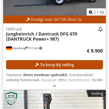
1
/
10
Eindigt over
5
d
15
h
2
min
59
s
Heftruck
Jungheinrich / Dantruck
DFG 670
(DANTRUCK Power+ 987)
Hamburg
511 km
€ 9.900
Te koop bij veiling
Toestand:
direct inzetbaar (gebruikt)
, Functionaliteit:
volledig functioneel
, Bouwjaar:
2014
, bedrijfsturen:
16.584
h
, draagvermogen:
6.590 kg
, hefhoogte:
4.010 mm
,
bouwhoogte:
2.910 mm
, vorkenbordbreedte:
2.000 mm
,
Veiling
vorklengte:
1.800 mm
, TECHNISCHE GEGEVENS
Dcsdpfxezrgh Ao Ai Ujk Draagvermogen: 6.590 kg
Lastzwaartepunt: 600 mm Hefhoogte: 4.010 mm