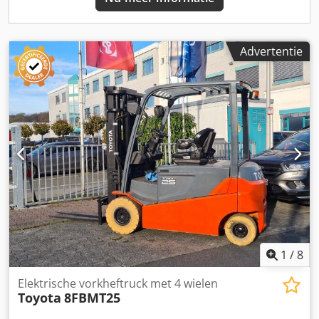
zijn werkplaats- en FEM4.004-gecontroleerd. Neem contact
met ons op via e-mail of telefonisch. U vindt ons ook op
hsr-gabelstapler. Uiteraard nemen wij ook uw gebruikte
stapelaar over, ook zonder dat u een voertuig bij ons
Advertentie
afneemt. Lease-aankoop en financiering tegen gunstige
voorwaarden zijn op aanvraag mogelijk. Wij adviseren u
graag deskundig en uitgebreid over onze voertuigen.
Zijdelings verschuifbaar vorkenbord, 3e ventiel,
achteruitrijverlichting, vooruitrijverlichting, verwarming,
lastbeveiligingsrooster, volledige cabine, volledig vrij
heffen, veiligheidslicht, binnenspiegel, joystick, zwaailamp,
ruitenwisser, éénpedaalbediening, LED-verlichting, stoel.
1
/
8
Elektrische vorkheftruck met 4 wielen
Toyota
8FBMT25