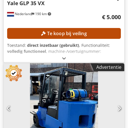
Yale
GLP 35 VX
Nederland
190 km
€ 5.000
Te koop bij veiling
Toestand:
direct inzetbaar (gebruikt)
, Functionaliteit:
volledig functioneel
, machine-/voertuignummer:
B875B22172J
, Bouwjaar:
2011
, bedrijfsturen:
6.337 h
,
draagvermogen:
3.500 kg
, hefhoogte:
4.570 mm
, vrije
Advertentie
hefhoogte:
1.560 mm
, brandstoftype:
gas
, masttype:
triplex
, TECHNISCHE GEGEVENS Hefhoogte: 4.570 mm Vrije
hefhoogte: 1.560 mm Draagvermogen: 3.500 kg Lengte
vorken: 1.180 mm Maximale vorkbreedte: 2.280 mm
Minimale vorkbreedte: 610 mm MACHINEGEGEVENS
Brandstoftype: LPG Masttype: Triplex Aantal wielen: 4
Doorrijhoogte: 2.160 mm Afmetingen & Gewicht
Afmetingen (L x B x H): 2.850 x 1.630 x 2.170 mm Ledig
gewicht: 5.000 kg Operationele uren: 6.337 uur Dedpfx
Aozrmmfei Ujck UITRUSTING Zijdelings verschuiven