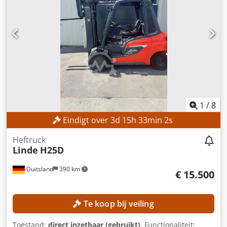
1
/
8
Eindigt over
3
d
15
h
32
min
59
s
Heftruck
Linde
H25D
Duitsland
390 km
€ 15.500
Te koop bij veiling
Toestand:
direct inzetbaar (gebruikt)
, Functionaliteit: