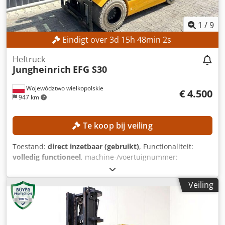
1
/
9
Eindigt over
3
d
15
h
47
min
59
s
Heftruck
Jungheinrich
EFG S30
Województwo wielkopolskie
€ 4.500
947 km
Te koop bij veiling
Toestand:
direct inzetbaar (gebruikt)
, Functionaliteit:
volledig functioneel
, machine-/voertuignummer:
FN578418
, Bouwjaar:
2018
, bedrijfsturen:
14.745 h
,
draagvermogen:
3.000 kg
, hefhoogte:
3.500 mm
, masttype:
Veiling
Simplex
, Uitrusting:
zijverschuiving
, Geen minimumprijs –
gegarandeerde verkoop tegen het hoogste bod!
TECHNISCHE GEGEVENS Draagvermogen: 3.000 kg
Heelhoogte: 3.500 mm Bouwhoogte: 2.422 mm Afstand