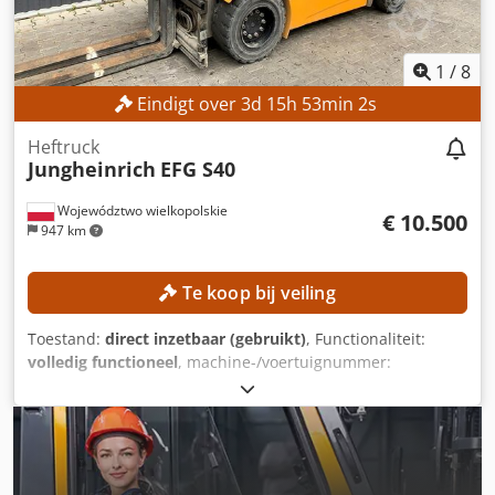
1
/
8
Eindigt over
3
d
15
h
52
min
59
s
Heftruck
Jungheinrich
EFG S40
Województwo wielkopolskie
€ 10.500
947 km
Te koop bij veiling
Toestand:
direct inzetbaar (gebruikt)
, Functionaliteit:
volledig functioneel
, machine-/voertuignummer:
FN552603
, Bouwjaar:
2017
, bedrijfsturen:
1.398 h
,
hefhoogte:
3.540 mm
, masttype:
duplex
, bouwhoogte:
2.520 mm
, Uitrusting:
zijverschuiving
, Geen minimumprijs
– gegarandeerde verkoop tegen het hoogste bod!
TECHNISCHE GEGEVENS Hefhoogte: 3.540 mm Djdpfx