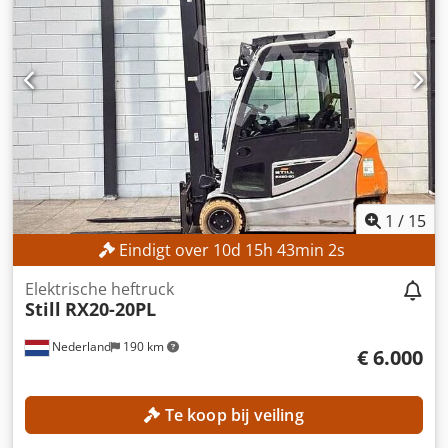
Bouwhoogte: 2.910 mm Vorklengte: 1.800 mm Vorkbreedte:
150 mm Vorkdikte: 70 mm Vorkdragerbreedte: 2.000 mm
MACHINEGEGEVENS Aandrijftype: Verbrandingsmotor
Masttype: Standaard Afmetingen en gewicht Afmetingen (L
x B x H): 3.550 x 2.000 x 2.910 mm Eigen gewicht: 12.270 kg
Voorbanden: Superelastisch, 8,25-15 Achterbanden:
Superelastisch, 8,25-15 Bedrijfsuren: 16.584 uur
1
/
15
Eindigt over
10
d
15
h
42
min
59
s
Elektrische heftruck
Still
RX20-20PL
Nederland
190 km
€ 6.000
Te koop bij veiling