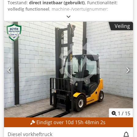
Toestand:
direct inzetbaar (gebruikt)
, Functionaliteit:
volledig functioneel
, machine-/voertuignummer:
516231V00661
, Bouwjaar:
2019
, bedrijfsturen:
10.214 h
,
draagvermogen:
2.000 kg
, hefhoogte:
7.960 mm
, vrije
Veiling
hefhoogte:
2.710 mm
, brandstoftype:
elektrisch
, masttype:
triplex
, vorklengte:
1.200 mm
, TECHNISCHE SPECIFICATIES
Draagvermogen: 2.000 kg Maximale hefhoogte: 7.960 mm
Vrije hefhoogte: 2.710 mm Lengte vorken: 1.200 mm
Maximale vorkbreedte: 940 mm Minimale vorkbreedte: 240
mm MACHINE DETAILS Dcjdpfxjzrmtxs Ai Ujk Type mast:
Triplex Accu Aandrijving: Elektrisch Accutype: 6PzS750
Bouwjaar accu: 2019 Accucapaciteit: 750 Ah Accuspanning:
48 V Afmetingen accubak (L x B x H): 825 x 735 x 630 mm
Draaiuren: 10.214 uur Afmetingen en gewicht Afmetingen
(L x B x H): 2.150 x 1.140 x 3.210 mm Ledig gewicht: 4.050
kg UITRUSTING Zijdelingse verschuiving Radio Volledige
cabine Camera Verwarming Joystick Niet-markerende
banden Werkverlichting Documentatie CE-markering
1
/
15
Eindigt over
10
d
15
h
47
min
59
s
Diesel vorkheftruck