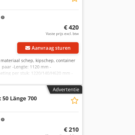
m
€ 420
Vaste prijs excl. btw
Aanvraag sturen
e materiaal schep, kipschep, container
1 paar -Lengte: 1120 mm -
eting per stuk: 1220/140/H620 mm -
Advertentie
x 50 Länge 700
m
€ 210