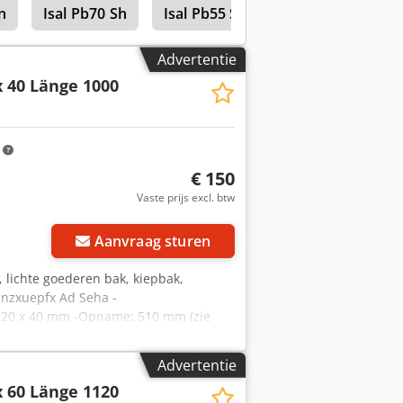
n
Isal Pb70 Sh
Isal Pb55 Sh
Advertentie
x 40 Länge 1000
m
€ 150
Vaste prijs excl. btw
Aanvraag sturen
, lichte goederen bak, kiepbak,
gnzxuepfx Ad Seha -
 120 x 40 mm -Opname: 510 mm (zie
wicht: 132 kg
Advertentie
x 60 Länge 1120