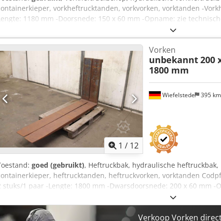
containerkieper, vorkheftrucktanden, vorkvorken, vorktanden -Vorkh
Lengte: 1180 mm -Doorsnede: 150 x 60 mm -Opname: zie technische 
Vervoerafmetingen: 1400/905/H185 mm -Gewicht: 264 kg Cjdpfx Ad
Vorken
unbekannt
200 
1800 mm
Wiefelstede
395 k
1
/
12
Toestand:
goed (gebruikt)
, Heftruckbak, hydraulische heftruckbak, 
containerkieper, heftrucktanden, heftruckvorken, vorktanden Codp
2 stuks/1 paar -Lengte: 1800 mm -Dwarsdoorsnede: 200 x 60 mm -Op
Transportafmetingen: 2060/1080/H200 mm -Totaalgewicht: 487 kg
Verkoop Vorken direc