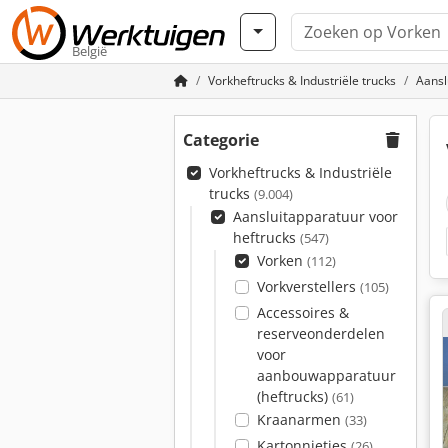
België
Vorkheftrucks & Industriële trucks
Aansl
Categorie
Vorkheftrucks & Industriële
trucks
(9.004)
Aansluitapparatuur voor
heftrucks
(547)
Vorken
(112)
Vorkverstellers
(105)
Accessoires &
reserveonderdelen
voor
aanbouwapparatuur
(heftrucks)
(61)
Kraanarmen
(33)
Kartonnietjes
(26)