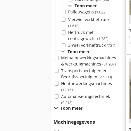
Toon meer
Palletwagens
(1.622)
Vierwiel vorkheftruck
(1.610)
Heftruck met
contragewicht
(1.382)
3-wiel vorkheftruck
(751)
Toon meer
Metaalbewerkingsmachines
& werktuigmachines
(31.907)
Transportvoertuigen en
Bedrijfsvoertuigen
(27.733)
Houtbewerkingsmachines
(12.151)
Automatiseringstechniek
(9.218)
Toon meer
Machinegegevens