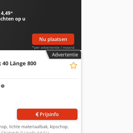
 4,49
*
chten op u
Nu plaatsen
*per advertentie / maand
Advertentie
x 40 Länge 800
m
Prijsinfo
hop, lichte materiaalbak, kipschop,
 Chjdetvb D Uspfx Ad Sja -