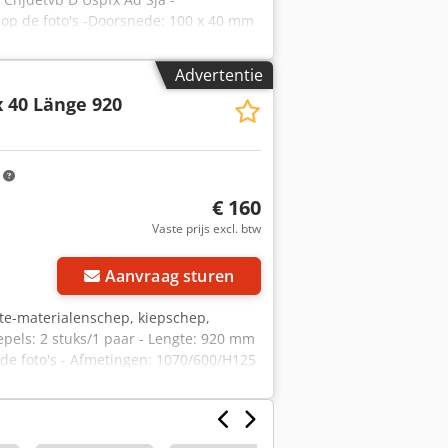
e op de foto's -Doorsnede: 100 x 40 mm
n: 1020/565/H100 mm -Gewicht: 98 kg
Advertentie
x 40 Länge 920
m
€ 160
Vaste prijs excl. btw
Aanvraag sturen
hte-materialenschep, kiepschep,
epels: 2 stuks/1 paar - Lengte: 920 mm
 de foto's - Afmetingen: 1070/600/H125