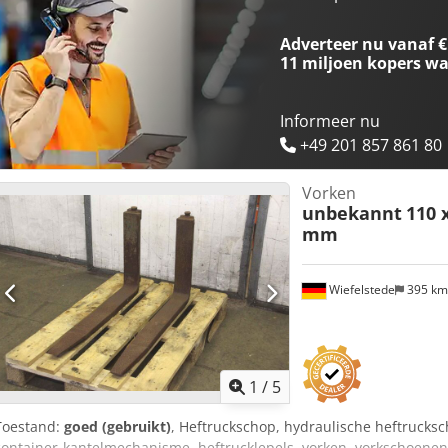
Adverteer nu vanaf €
11 miljoen kopers
wa
Informeer nu
+49 201 857 861 80
Vorken
unbekannt
110 
mm
Wiefelstede
395 k
1
/
5
Toestand:
goed (gebruikt)
, Heftruckschop, hydraulische heftrucksc
container-kantelmechanisme, heftrucklepels, vorken, vorkschoenen