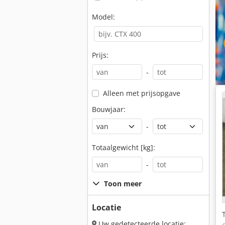
Model:
Prijs:
-
Alleen met prijsopgave
Bouwjaar:
-
Totaalgewicht [kg]:
-
Toon meer
Locatie
Uw gedetecteerde locatie: