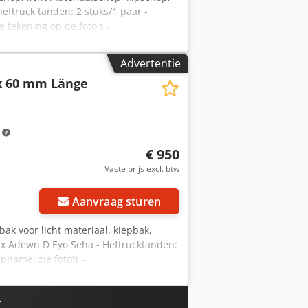
eftruck tanden: 2 stuks/1 paar -
tekening op de foto's -
egnzyke Soha
Advertentie
x 60 mm Länge
m
€ 950
Vaste prijs excl. btw
Aanvraag sturen
bak voor licht materiaal, kiepbak,
fx Adewn D Eyo Seha - Heftrucktanden:
name: zie foto's -
t