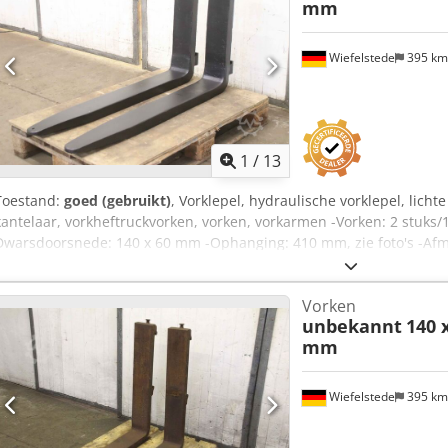
mm
Wiefelstede
395 k
1
/
13
Toestand:
goed (gebruikt)
, Vorklepel, hydraulische vorklepel, licht
kantelaar, vorkheftruckvorken, vorken, vorkarmen -Vorken: 2 stuks/
Dwarsdoorsnede: 140 x 60 mm -Ophanging: 410 mm, zie foto's -Afm
Totaal gewicht: 210 kg Cedpjtvb D Rjfx Ad Seha
Vorken
unbekannt
140 
mm
Wiefelstede
395 k