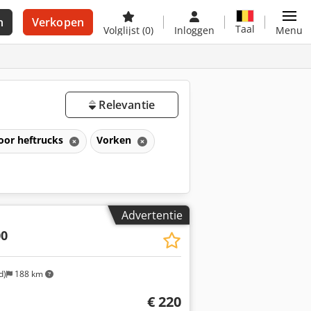
n
Verkopen
Taal
Volglijst
(0)
Inloggen
Menu
Relevantie
oor heftrucks
Vorken
Advertentie
00
d)
188 km
€ 220