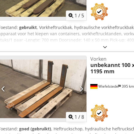
1
/
5
Toestand:
gebruikt
, Vorkheftruckbak, hydraulische vorkheftruckbak
apparaat voor het kiepen van containers, vorkheftrucktanden, vork
stuks/1 paar -Lengte: 700 mm Doorsnede: 140 x 50 mm Pick-up: 400 m
Transportafmetingen: 845/945/H140 mm Chedpfxjic Hqdj Ad Sea -G
Vorken
unbekannt
100 
1195 mm
Wiefelstede
395 k
1
/
8
Toestand:
goed (gebruikt)
, Heftruckschop, hydraulische heftrucksc