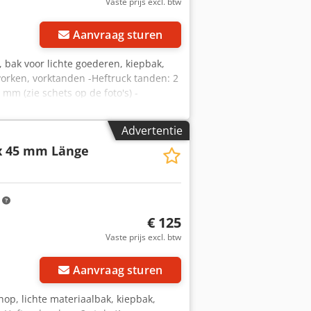
Vaste prijs excl. btw
Aanvraag sturen
, bak voor lichte goederen, kiepbak,
vorken, vorktanden -Heftruck tanden: 2
m (zie schets op de foto's) -
ewicht: 186 kg
Advertentie
x 45 mm Länge
m
€ 125
Vaste prijs excl. btw
Aanvraag sturen
hop, lichte materiaalbak, kiepbak,