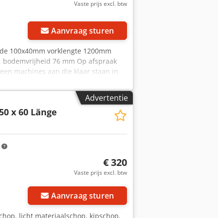
Vaste prijs excl. btw
Aanvraag sturen
nede 100x40mm vorklengte 1200mm
, bodemvrijheid 76 mm Op afspraak
een machines aan die klaar staan in
e leverancier". Chedpfxev Acgge Ad
Advertentie
50 x 60 Länge
m
€ 320
Vaste prijs excl. btw
Aanvraag sturen
chop, licht materiaalschop, kipschop,