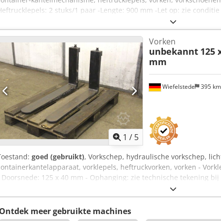
Heftrucklepels: 2 stuks/1 paar -Lengte: 900 mm -Let op: zie conditi
-Ophanging: 400 mm (zie schets bij de foto's) -Transportafmetinge
Vorken
unbekannt
125 
mm
Wiefelstede
395 k
1
/
5
Toestand:
goed (gebruikt)
, Vorkschep, hydraulische vorkschep, lic
containerkantelapparaat, vorklepels, heftruckvorken, vorken - Vorkl
- Doorsnede: 125 x 40 mm - Ophanging: zie technische tekening bij
mm Codpfjgnzxfjx Ad Sjha - Gewicht: 136 kg
Ontdek meer gebruikte machines