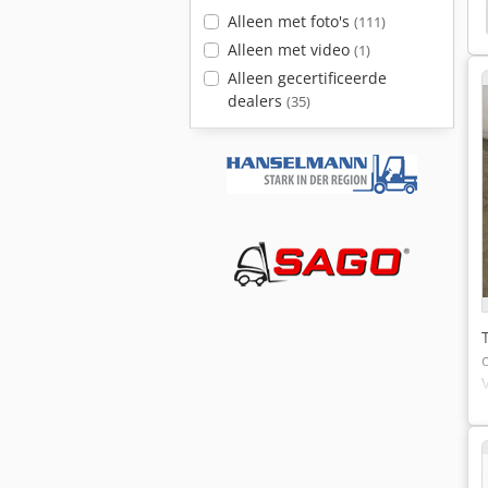
Knegt 25 Pk
Alleen met foto's
(111)
Alleen met video
(1)
Alleen gecertificeerde
dealers
(35)