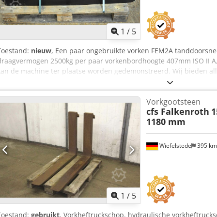
1
/
5
Toestand:
nieuw
, Een paar ongebruikte vorken FEM2A tanddoors
draagvermogen 2500kg per paar vorkenbordhoogte 407mm ISO II A
kan de machine ter plaatse worden gedemonstreerd. Wij bieden all
ons magazijn voor demonstratie, zie "andere aanbiedingen van dez
Sja
Vorkgootsteen
cfs Falkenroth
1
1180 mm
Wiefelstede
395 k
1
/
5
Toestand:
gebruikt
, Vorkheftruckschop, hydraulische vorkheftrucks