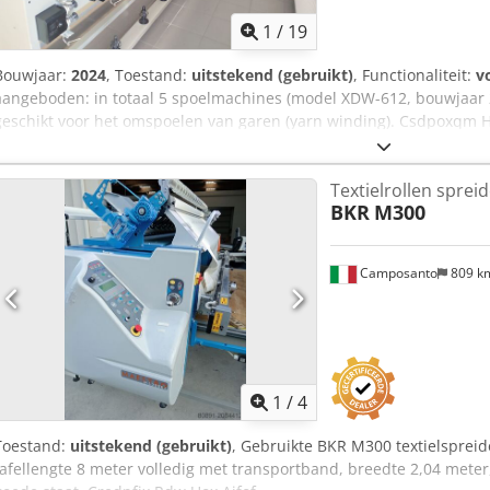
1
/
19
Bouwjaar:
2024
, Toestand:
uitstekend (gebruikt)
, Functionaliteit:
v
aangeboden: in totaal 5 spoelmachines (model XDW-612, bouwjaar 2
geschikt voor het omspoelen van garen (yarn winding). Csdpoxqm Hcj
Bouwjaar: 2024 - Elke machine: 12 spoelposities - Zeer geschikt voo
en slijtdelen aanwezig en worden meegeleverd De machines kunnen
Textielrollen spreid
gekocht. Ideaal voor kleine tot middelgrote producties of werkplaat
BKR
M300
nodig hebben. Locatie: Münster Prijs: €2.100,00 – prijs bespreekbaa
graag contact opnemen. Bezichtigen op afspraak mogelijk.
Camposanto
809 k
1
/
4
Toestand:
uitstekend (gebruikt)
, Gebruikte BKR M300 textielspreide
tafellengte 8 meter volledig met transportband, breedte 2,04 meter,