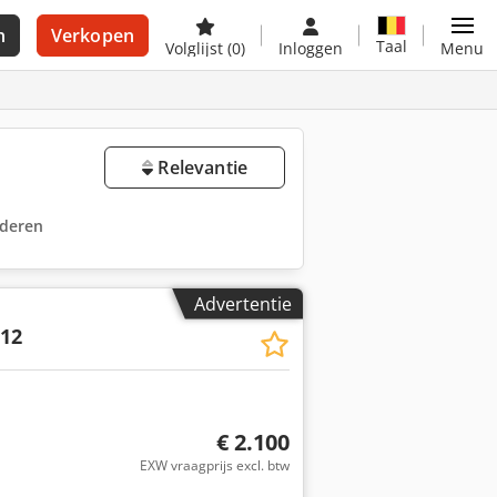
n
Verkopen
Taal
Volglijst
(0)
Inloggen
Menu
Relevantie
ijderen
Advertentie
12
€ 2.100
EXW vraagprijs excl. btw