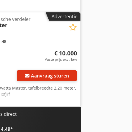
Advertentie
sche verdeler
ter
m
€ 10.000
Vaste prijs excl. btw
Aanvraag sturen
atta Master, tafelbreedte 2,20 meter,
Iofjrf
 direct
 4,49
*