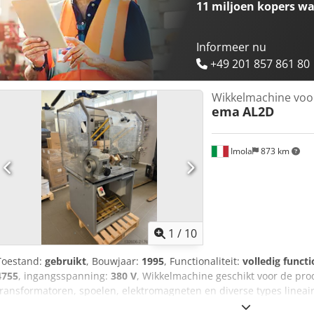
11 miljoen kopers
wa
Informeer nu
+49 201 857 861 80
Wikkelmachine voor
ema
AL2D
Imola
873 km
1
/
10
Toestand:
gebruikt
, Bouwjaar:
1995
, Functionaliteit:
volledig functi
4755
, ingangsspanning:
380 V
, Wikkelmachine geschikt voor de pro
transformatoren, spoelen, elektromagneten en diverse types lineaire