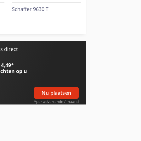
Schaffer 9630 T
Schaffer 9660 T
Trailer And Tools
 direct
 4,49
*
chten op u
Nu plaatsen
*per advertentie / maand