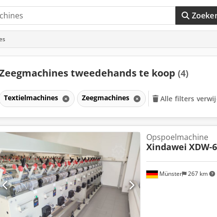
Zoeke
es
Zeegmachines tweedehands te koop
(4)
Textielmachines
Zeegmachines
Alle filters verw
Opspoelmachine
Xindawei
XDW-6
Münster
267 km