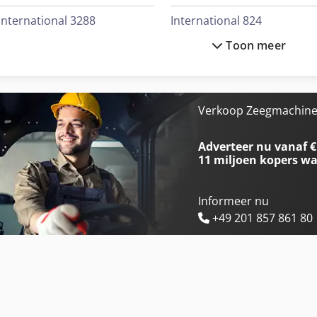
International 3288
International 824
Toon meer
International 3688
International 834
International 433
International 946
International 453
International 966
Verkoop Zeegmachines
International 533
Job-Mann 200-35
Adverteer nu vanaf €
11 miljoen kopers
wa
Informeer nu
+49 201 857 861 80