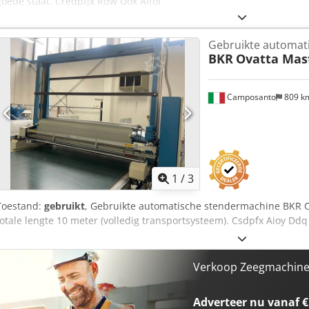
goede staat. Credpfjx Rdw Uox Aifof
Gebruikte automati
BKR
Ovatta Mas
Camposanto
809 k
1
/
3
Toestand:
gebruikt
, Gebruikte automatische stendermachine BKR Ov
totale lengte 10 meter (volledig transportsysteem). Csdpfx Aioy Ddq 
Verkoop Zeegmachines
Adverteer nu vanaf €