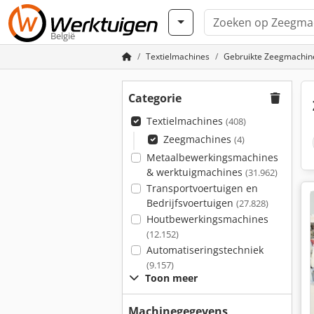
België
Textielmachines
Gebruikte Zeegmachin
Categorie
Textielmachines
(408)
Zeegmachines
(4)
Metaalbewerkingsmachines
& werktuigmachines
(31.962)
Transportvoertuigen en
Bedrijfsvoertuigen
(27.828)
Houtbewerkingsmachines
(12.152)
Automatiseringstechniek
(9.157)
Toon meer
Machinegegevens