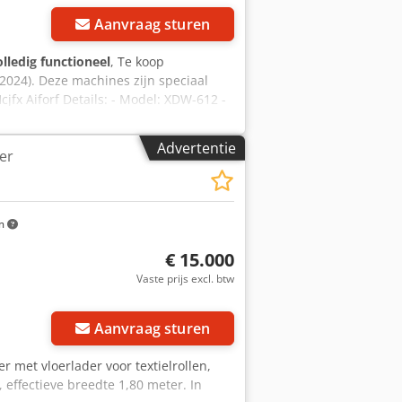
Aanvraag sturen
olledig functioneel
, Te koop
024). Deze machines zijn speciaal
fx Aiforf Details: - Model: XDW-612 -
r garen- en textielverwerking - Reserve-
 los of als compleet pakket worden
Advertentie
er
sen die garen in diverse formaten
r per machine Bij interesse of vragen
m
€ 15.000
Vaste prijs excl. btw
Aanvraag sturen
r met vloerlader voor textielrollen,
 effectieve breedte 1,80 meter. In