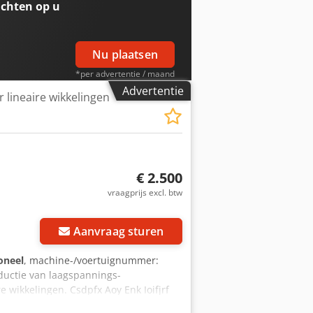
chten op u
Nu plaatsen
*per advertentie / maand
Advertentie
 lineaire wikkelingen
€ 2.500
vraagprijs excl. btw
Aanvraag sturen
oneel
, machine-/voertuignummer:
ductie van laagspannings-
 wikkelingen. Csdpfx Aoy Enk Ioifjrf