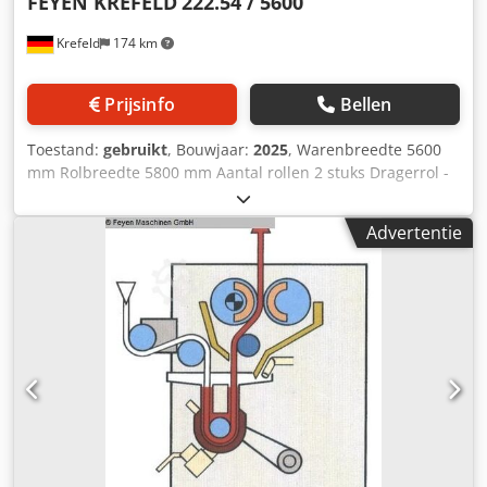
FEYEN KREFELD
222.54 / 5600
Krefeld
174 km
Prijsinfo
Bellen
Toestand:
gebruikt
, Bouwjaar:
2025
, Warenbreedte 5600
mm Rolbreedte 5800 mm Aantal rollen 2 stuks Dragerrol -
diameter 490 mm Rolbekleding - zachte rubber 75 graden
shore S-rol - diameter 340 mm Rolbekleding - zachte
Advertentie
rubber 75 graden shore Lijndruk 28 N / mm Totale druk
16,5 ton Textielgeleiding met brederhouder, 1 geleiderol
Dcjdpfx Asupmf Aeh Dek Vlootbak met hef- en
neerlatenbare geleiderol Aandrijvingszijde volgens
opdracht Bedieningszijde volgens opdracht
Pendelasregeling (compensator) pneumatische ontlasting
Aandrijftappen diameter 70 mm Vermogenbehoefte 30
m/min = 13 kW Hydraulisch bedieningspaneel voor
gezamenlijke drukinstelling van roestvrij staal Nieuwe 2-
rollen foulard met dragerrol en zwevende rol, systeem
Küsters, aanvullend nieuwe frequentieaandrijving voor