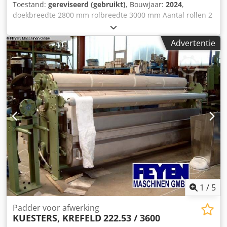
Toestand:
gereviseerd (gebruikt)
, Bouwjaar:
2024
,
doekbreedte 2800 mm rolbreedte 3000 mm Aantal rollen 2
stuks steunrol - diameter 340 mm Rolafdekking - zacht
rubber 75 graden shore S-rol - diameter 270 mm
Advertentie
Rolafdekking - hard rubber 100 graden shore Dodot H Sm
Hepfx Ah Deck lijndruk 50 N/mm totale druk 16 ton
Stofgeleider voor geweven stoffen die aan een spreidrol
zijn bevestigd Vlootbekken met geleiderol +
verdringerlichaam aandrijfzijde volgens bestelling
bedieningszijde volgens opdracht aandrijfpen dia 80 mm
rijden zonder Machine wordt volledig getest voor levering.
gereviseerd, wij leveren met garantie. (De foto toont een
soortgelijke machine na revisie, in leveringsstatus),
Levering van een passende aandrijving is mogelijk, voor
montage in een bestaand systeem,
1
/
5
Padder voor afwerking
KUESTERS, KREFELD
222.53 / 3600