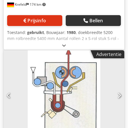
Krefeld
174 km
Prijsinfo
Bellen
Toestand:
gebruikt
, Bouwjaar:
1980
, doekbreedte 5200
mm rolbreedte 5400 mm Aantal rollen 2 x S-rol stuk S-rol -
diameter 350 mm Rolafdekking - zacht rubber 75 graden
shore lijndruk 40 N/mm totale druk 21 ton vlootinhoud ca.
Advertentie
20 liter Stofgeleider voor geweven stofgeleiderol voor de
voeg aandrijfpen zonder aandrijving gewicht 13 ton
Afmetingen 7 x 2 x 2,7 m Verfpadder met 2 horizontaal
geplaatste "zwevende rollen", Dcjdpfx Aetv Igysh Dok
Gebruik voor het verven van kruisjes, opvangbak onder de
S-rollen, De machine wordt vóór levering volledig getest.
gereviseerd, leveren wij met "garantie", Hydrauliek
beschikbaar, aandrijving en besturing moeten worden
toegevoegd,