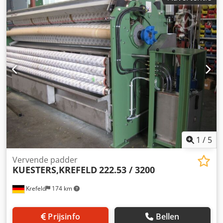
aandrijving, kan worden aangepast aan de inbouwsituatie.
Kan worden omgebouwd tot een compleet KKV station.
1
/
5
Vervende padder
KUESTERS,KREFELD
222.53 / 3200
Krefeld
174 km
Prijsinfo
Bellen