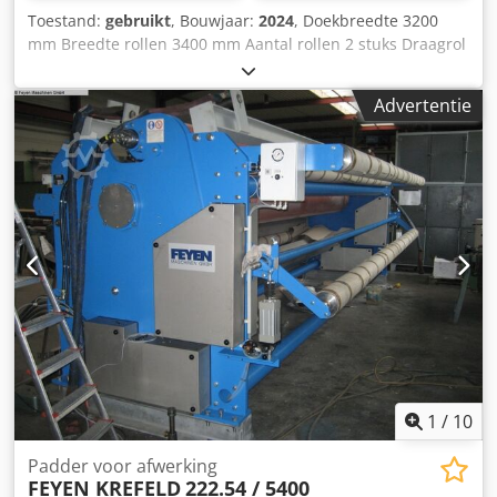
Toestand:
gebruikt
, Bouwjaar:
2024
, Doekbreedte 3200
mm Breedte rollen 3400 mm Aantal rollen 2 stuks Draagrol
- diameter 340 mm Rollenhoes - zacht rubber 75 graden
shore S-rol - diameter 290 mm Rollenhoes - zacht rubber
Advertentie
75 graden shore Lijndruk 50 N / mm Totale druk 16 ton
Stofgeleider voor geweven stof Strooier, geleiderol
Aandrijfzijde na bestelling Bedieningszijde na bestelling
Diameter aandrijftap 80 mm Benodigd vermogen bij 80
m/min = 11 kW Hydraulische console voor afzonderlijk
persen in roestvrij staal Dsdpfx Aotv If Aeh Deck compleet
nieuwe machine (foto's tonen gelijkaardige machine zoals
geleverd) leveringstoestand) Nieuwe aandrijving als
afzonderlijke machine of voor opvolgend gebruik kan extra
worden gemaakt.
1
/
10
Padder voor afwerking
FEYEN KREFELD
222.54 / 5400