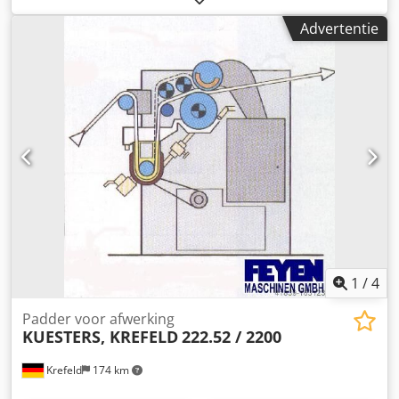
graden wal Lijndruk 50 N / mm Dcodpfetv H T Sox Ah Dsk
Advertentie
Totale druk 9 ton vloeistoftank met onder likeurpers 4
rollen Liquorinhoud ca. 48 liter Stofgeleider voor geweven
stof gebogen spreider Hydraulische console voor
afzonderlijk persen Aandrijving spigot Verfpadder met 2
"zweefrollen" (S-rollen), vloeistoftank en 4-walsen lager
voor het persen van de vloeistof, Machine is volledig
gereviseerd voor aflevering, we leveren met "garantie",
(foto toont een gereviseerde machine zoals geleverd),
Machine is zonder aandrijving, deze moet bij inbouw in
een systeem of als machine moet worden ingebouwd in
een systeem of als stand-alone machine.
1
/
4
Padder voor afwerking
KUESTERS, KREFELD
222.52 / 2200
Krefeld
174 km