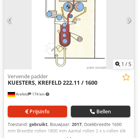
1
/
5
Vervende padder
KUESTERS, KREFELD
222.11 / 1600
Krefeld
174 km
Prijsinfo
Bellen
Toestand:
gebruikt
, Bouwjaar:
2017
, Doekbreedte 1600
mm Breedte rollen 1800 mm Aantal rollen 2 x s-rollen elk
S-rol - diameter 190 mm Bekleding rol - zacht rubber 75