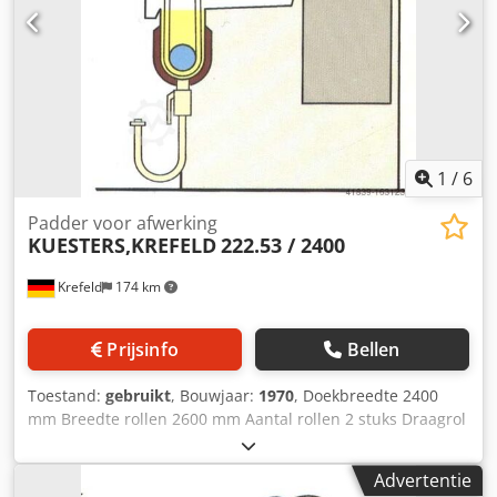
vergelijkbare machine zoals geleverd) Nieuwe aandrijving
wordt ontworpen op basis van de toepassing, Kosten ca.
15.000,--. Garantie: 12 maanden
1
/
6
Padder voor afwerking
KUESTERS,KREFELD
222.53 / 2400
Krefeld
174 km
Prijsinfo
Bellen
Toestand:
gebruikt
, Bouwjaar:
1970
, Doekbreedte 2400
mm Breedte rollen 2600 mm Aantal rollen 2 stuks Draagrol
- diameter 295 mm Dcsdpfxstv Ibqs Ah Dsk Rollenhoes -
zacht rubber 75 graden shore S-rol - diameter 220 mm
Advertentie
Bekleding rol - hard rubber 100 graden shore Lijndruk 50