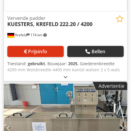
Vervende padder
KUESTERS, KREFELD
222.20 / 4200
Krefeld
174 km
Prijsinfo
Bellen
Toestand:
gebruikt
, Bouwjaar:
2025
, Goederenbreedte
4200 mm Walsbreedte 4400 mm Aantal walsen 2 x S-wals
stuks S-wals - diameter 350 mm Walsbekleding - zacht
rubber 75 graden shore Lijnendruk 50 N / mm Totale druk
Advertentie
22 ton Vloeistofinhoud ca. 130 liter Goederenvoering voor
geweven textiel met gebogen breedtehouder vóór de voeg
Dcjdpewva E Sjfx Ah Dek Aandrijfas zonder aandrijving
Verf-foulard met 2 "zwevende walsen" horizontaal
opgesteld, met vloeistofbak met geleidewals en verdringer,
Machine wordt volledig nieuw opgebouwd, wij leveren met
"garantie", (Foto toont een vergelijkbare machine in