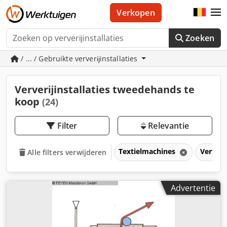
Verkopen
Zoeken
/ ... / Gebruikte ververĳinstallaties
Ververĳinstallaties tweedehands te
koop
(24)
Filter
Relevantie
Textielmachines
Ververĳ
Alle filters verwijderen
Advertentie