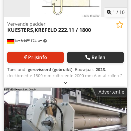
wordt volledig geproduceerd na ontvangst van de
bestelling.
1
/
10
Vervende padder
KUESTERS,KREFELD
222.11 / 1800
Krefeld
174 km
Prijsinfo
Bellen
Toestand:
gereviseerd (gebruikt)
, Bouwjaar:
2023
,
doekbreedte 1800 mm rolbreedte 2000 mm Aantal rollen 2
x S-rol stuk S-rol - diameter 220 mm Rolafdekking - zacht
rubber 75 graden shore lijndruk 50 N/mm totale druk 10
Advertentie
ton Vlootbekken met subvlootknijper 4 rollen vlootinhoud
ca. 48 liter Dedpfxst Ev U Ss Ah Dsck Stofgeleider voor
geweven stoffen, breedtehouder voor de verbinding
Aandrijving zonder aandrijving m/min Voortbeweging
zonder aandrijving,er Verfpadder met 2 "zwevende rollen"
met groot bassin en Onderloogpers voor KKV-verven, De
machine wordt vóór levering volledig getest. gereviseerd,