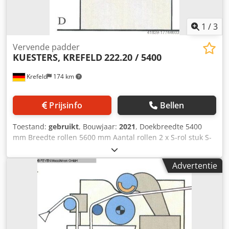
integratie van de machine in een installatie mogelijk
(meerprijs) (Foto's tonen soortgelijke machines in
afleveringstoestand) Garantie: 12 maanden
1
/
3
Vervende padder
KUESTERS, KREFELD
222.20 / 5400
Krefeld
174 km
Prijsinfo
Bellen
Toestand:
gebruikt
, Bouwjaar:
2021
, Doekbreedte 5400
mm Breedte rollen 5600 mm Aantal rollen 2 x S-rol stuk S-
rol - diameter 350 mm Walsbekleding - zacht rubber 75
graden wal Lijndruk 35 N / mm Totale druk 20 ton
Advertentie
Vloottank met geleiderol Vloeistofinhoud ca. 150 liter
Stofgeleider voor geweven stof gebogen spreider vooraan
Hydraulische console voor afzonderlijk persen Dsdpfsu Su
A Njx Ah Djck Aandrijfspie zonder aandrijving Verfpadder
met 2 horizontaal geplaatste "zweefrollen met
vloeistoftank, geleiderol en verdringer, (Foto toont een