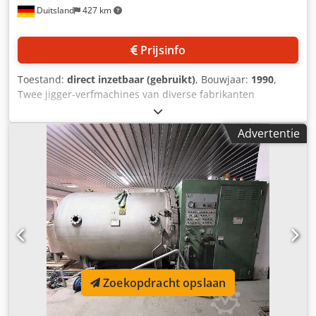
Duitsland
427 km
Prijsinfo
Toestand:
direct inzetbaar (gebruikt)
, Bouwjaar:
1990
,
Twee jigger-verfmachines van diverse fabrikanten
beschikbaar. 1) Thies type NT 2300, bouwjaar: 2015, max.
bedrijfstemperatuur: 98°C, max. goederenbreedte: 2850
Advertentie
mm, rolbreedte: 3000 mm, max. goederenlengte vanaf
dikte 0,3 mm: 3177 mm. 2) MCS Maxi Jigger 98°, bouwjaar:
2021, batch-badverhouding: 1:2, roldiameter: 320 mm,
onderroldiameter: 139,7 mm. Documentatie aanwezig.
Bezichtiging ter plaatse mogelijk. Losse verkoop is
mogelijk. Dcjdjyhqb Hepfx Ah Dek
Zoekopdracht opslaan