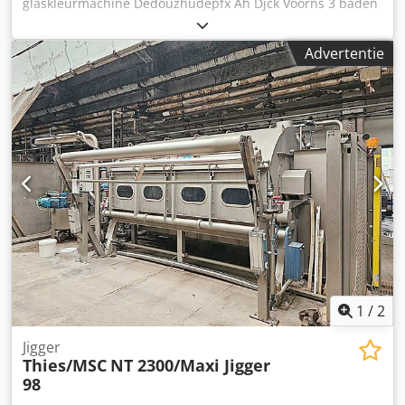
glaskleurmachine Dedouzhudepfx Ah Djck Voorns 3 baden
laboratorium kleurmachine 240 V 6500 W 10 A HxBxD= 920
x 1760 x 450 mm Financiering via onze bank is ook
Advertentie
mogelijk. komplett-konzept.leasingo.de Meer artikelen in
andere maten - nieuw en gebruikt - vind je in onze shop!
Internationale verzendkosten op aanvraag!
1
/
2
Jigger
Thies/MSC
NT 2300/Maxi Jigger
98