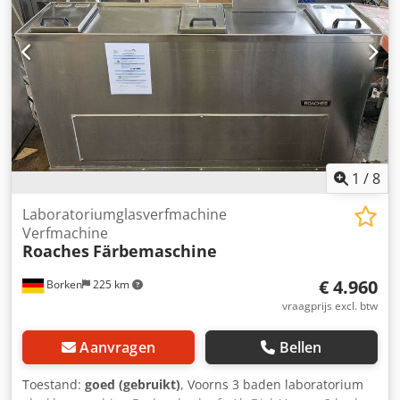
1
/
8
Laboratoriumglasverfmachine
Verfmachine
Roaches
Färbemaschine
€ 4.960
Borken
225 km
vraagprijs excl. btw
Aanvragen
Bellen
Toestand:
goed (gebruikt)
, Voorns 3 baden laboratorium