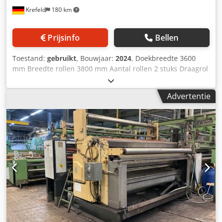
Krefeld
180 km
Prijsinfo
Bellen
Toestand:
gebruikt
, Bouwjaar:
2024
, Doekbreedte 3600
mm Breedte rollen 3800 mm Aantal rollen 2 stuks Draagrol
- diameter 340 mm Bekleding rol - zacht rubber 75 graden
shore S-rol - diameter 270 mm Bekleding rol - hard rubber
Advertentie
100 graden shore Lijndruk 40 N / mm Totale druk 16 ton
Weefselgeleiding voor geweven stof met spreiderol
vloeistoftank met geleiderol + verdringingshuis Dcedpfx
Ahotv H U Aj Djk Aandrijfzijde volgens bestelling
Bedieningszijde volgens bestelling Aandrijfpen dia. 80 mm
Hydraulische console voor afzonderlijk persen gemaakt
van roestvrij staal De machine wordt volledig gereviseerd
voor levering. We leveren met garantie. Levering zonder
aandrijving. Een nieuwe aandrijving kan op verzoek
worden geleverd en aangepast aan de plaatselijke
omstandigheden. aangepast aan de lokale
omstandigheden. (De foto's tonen een gelijkaardige