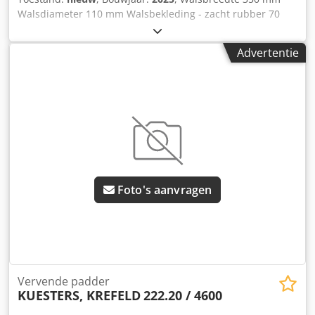
Walsdiameter 110 mm Walsbekleding - zacht rubber 70
Shore Rubberkwaliteit NBR - kwaliteit Luchtdruk max. 4 bar
Lijndruk 28 N / mm Vloeistofinhoud twikkel - 0,3 liter
Advertentie
Vloeistofinhoud bak - 1,3 liter Dcodpfsu Dn Uvsx Ah Dek
Toerental aandrijfwals 0-25 omw/min Snelheid 1 - 10
m/min Spanning 230 V / 50 Hz Aandrijfmotor 0,4 kW
Gewicht 130 kg Afmetingen 1050 x 800 x 810 mm Twee-
wals laboratorium foulard voor horizontale en verticale
walsopstelling, Omschakeling van horizontale naar
verticale walsopstelling gebeurt door eenvoudige
verplaatsing van de bovenste perswals met de
drukcilinders. Kleine flotatiebak voor verticale
Foto's aanvragen
walsopstelling, Inhoud 1,3 liter, met regelbare
aandrijfmotor, Directe aandrijving op de vaste wals. Via
meeneemwielen wordt de perswals aangedreven bij
geopende walsopening.
Vervende padder
KUESTERS, KREFELD
222.20 / 4600