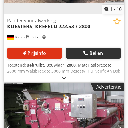
machine in de staat waarin ze geleverd wordt).
1
/
10
Padder voor afwerking
KUESTERS, KREFELD
222.53 / 2800
Krefeld
180 km
Prijsinfo
Bellen
Toestand:
gebruikt
, Bouwjaar:
2000
, Materiaalbreedte
2800 mm Walsbreedte 3000 mm Dcsdstv H U Nepfx Ah Dsk
Aantal walsen 2 stuks Draagwals - diameter 340 mm
Walsbekleding - zacht rubber 75 Shore S-wals - diameter
Advertentie
240 mm Walsbekleding - hard rubber 75 Shore
Lijnbelasting 45 N / mm Totale druk 13,5 ton
Goederenaanvoer voor geweven goederen met gebogen
spreidwals Kuisbak met geleiderol en verdringer
Bedieningszijde links Aandrijfzijde rechts Aandrijfas
diameter 80 mm Hydraulisch paneel voor gescheiden
drukregeling links-midden-rechts Totaal benodigd