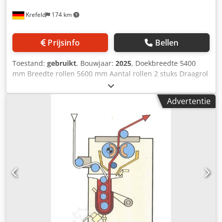
Krefeld
174 km
Prijsinfo
Bellen
Toestand:
gebruikt
, Bouwjaar:
2025
, Doekbreedte 5400
mm Breedte rollen 5600 mm Aantal rollen 2 stuks Draagrol
- diameter 490 mm Rollenhoes - zacht rubber 75 graden
shore S-rol - diameter 340 mm Rollenhoes - zacht rubber
Advertentie
75 graden shore Lijndruk 35 N / mm Totale druk 19 ton
Stofgeleiding brede houder, 1 geleiderol Vlootbekken met
geleiderol kan omhoog + omlaag Aandrijfzijde volgens
bestelling Bedieningszijde volgens bestelling
Zwenkrolbediening (compensator) pneum. Ontlasting
Diameter aandrijftap 70 mm Benodigd vermogen 30 m/min
= 10 kW Hydraulische console voor voegdruk van roestvrij
staal Dcsdpfx Ahou Rt R Ns Dsk 2-rollen padder met
draagrol en zweefrol, Küsters-systeem, extra nieuwe
frequentieaandrijving om de machine in een systeem in te
bouwen is mogelijk. Foto's tonen vergelijkbare machines in
leveringstoestand Garantie: 12 maanden Deze machine