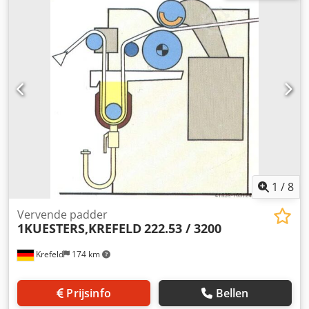
N / mm Totale druk 13 ton Stofgeleider voor geweven stof
Spreider, geleiderol Aandrijfzijde volgens bestelling
Bedieningszijde volgens bestelling Diameter aandrijfpen
80 mm Hydraulische console voor gezamenlijke druk 2-
walsen krachtige perseenheid met 1 "zwevende rol" (S-rol),
Machine is volledig gereviseerd voor levering, we leveren
met garantie. (Foto's tonen vergelijkbare machines na
revisie, in afleveringsconditie) zonder aandrijving, nieuwe
frequentieregelaar voor montage in bestaand systeem kan
geleverd worden.
1
/
8
Vervende padder
1KUESTERS,KREFELD
222.53 / 3200
Krefeld
174 km
Prijsinfo
Bellen