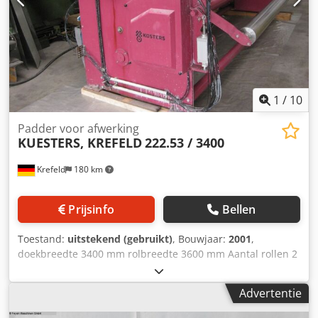
vermogen 12 kW Gewicht 4000 kg Afmetingen L-B-H 3,6 x
2,2 x 2,8 m Nieuwe besturing van Küsters – geleverd in
2008, met snelreinigingsfunctie, zonder revisie,
1
/
10
Padder voor afwerking
KUESTERS, KREFELD
222.53 / 3400
Krefeld
180 km
Prijsinfo
Bellen
Toestand:
uitstekend (gebruikt)
, Bouwjaar:
2001
,
doekbreedte 3400 mm rolbreedte 3600 mm Aantal rollen 2
stuks steunrol - diameter 340 mm Rolafdekking - zacht
rubber 75 graden shore S-rol - diameter 270 mm
Advertentie
Rolafdekking - zacht rubber 75 graden shore lijndruk 50
N/mm Dedpfxstv Imtj Ah Dock totale druk 18 ton