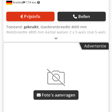
Krefeld
174 km
Prijsinfo
Bellen
Toestand:
gebruikt
, Goederenbreedte 4600 mm
Walsbreedte 4800 mm Aantal walsen 2 x S-wals stuk S-wals
- diameter 350 mm Walsbekleding - zacht rubber 75
graden Shore Lijndruk 50 N / mm Totale druk 24 ton
Advertentie
Flottage-inhoud ca. 130 liter Dodewva Hcepfx Ah Deck
Goederengeleiding voor geweven goederen, gebogen
breedtehouder vóór de voeg Aandrijfas zonder aandrijving
Verf-vatsysteem met 2 'zwevende walsen', horizontaal
opgesteld, met flottagebak met geleidewals en verdringer,
Machine wordt volledig gereviseerd voor levering, wij
leveren met 'garantie', (Foto toont een vergelijkbare
machine na revisie) Nieuwe aandrijving wordt naar
toepassingsvereiste ontworpen, Kosten ca. 10.000–12.000.
Foto's aanvragen
Garantie: 6 maanden