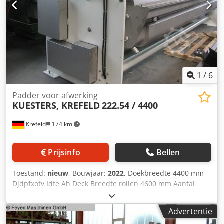
leveren wij met "garantie", zonder aandrijving, aangepaste
frequentieaandrijving beschikbaar,
1
/
6
Padder voor afwerking
KUESTERS, KREFELD
222.54 / 4400
Krefeld
174 km
Prijsinfo
Bellen
Toestand:
nieuw
, Bouwjaar:
2022
, Doekbreedte 4400 mm
Djdpfxotv Idfe Ah Deck Breedte rollen 4600 mm Aantal
rollen 2 stuks Draagrol - diameter 490 mm Rollenhoes -
zacht rubber 75 graden shore S-rol - diameter 340 mm
Advertentie
Rollenhoes - zacht rubber 75 graden shore Lijndruk 50 N /