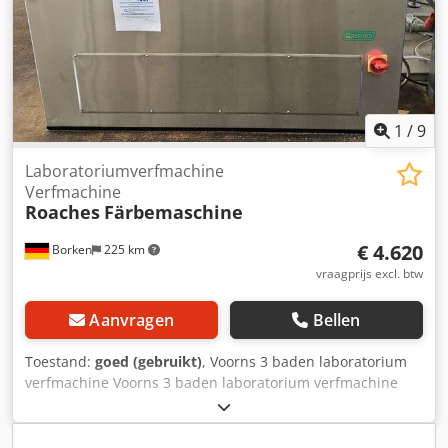
leveringsstaat) Nieuwe aandrijving wordt ontworpen
volgens het toepassingsgeval, Kosten ca. 22.000,--
Garantie: 7 maanden
1
/
9
Laboratoriumverfmachine
Verfmachine
Roaches
Färbemaschine
€ 4.620
Borken
225 km
vraagprijs excl. btw
Aanvragen
Bellen
Toestand:
goed (gebruikt)
, Voorns 3 baden laboratorium
verfmachine Voorns 3 baden laboratorium verfmachine
400 V 6600 W 10 A HxBxD= 920 x 1760 x 450 mm Dcjdpfx
Ahjuzhqro Dok Financiering via onze bank is ook mogelijk.
komplett-konzept.leasingo.de Meer artikelen in andere