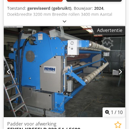
Toestand:
gereviseerd (gebruikt)
, Bouwjaar:
2024
,
Doekbreedte 3200 mm Breedte rollen 3400 mm Aantal
rollen 2 stuks Draagrol - diameter 340 mm Rollenhoes -
zacht rubber 75 graden shore S-rol - diameter 290 mm
Advertentie
Rollenhoes - zacht rubber 75 graden shore Lijndruk 50 N /
mm Totale druk 16 ton Stofgeleider voor gebogen spreider
van geweven stof, geleidingsrol Aandrijfzijde na bestelling
Bedieningszijde na bestelling Diameter aandrijfpen 80 mm
Benodigd vermogen bij 80 m/min = 11 kW Hydraulische
console voor gescheiden persen in roestvrij staal
vloeistoftank met perseenheid voor vloeistoffen 4 Rollen
compleet nieuwe machine (foto toont een vergelijkbare
machine zoals geleverd) staat van levering) Nieuwe
aandrijving als enkele machine of voor opvolgend gebruik
kan Dcedpjtv It Tjfx Ah Dok kan worden geleverd.
1
/
10
Padder voor afwerking