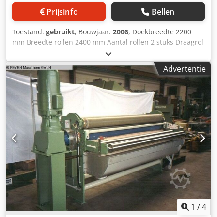
Prijsinfo
Bellen
Toestand:
gebruikt
, Bouwjaar:
2006
, Doekbreedte 2200
mm Breedte rollen 2400 mm Aantal rollen 2 stuks Draagrol
- diameter 270 mm Rollenhoes - zacht rubber 75 graden
shore S-rol - diameter 210 mm Rollenhoes - zacht rubber
Advertentie
75 graden shore Lijndruk 50 N / mm Totale druk 12 ton
Doekgeleiding 2 profielspreiders, 1LW Vloertank met
geleiderol en dubbele wandverwarming Aandrijfzijde
volgens bestelling Bedieningszijde volgens bestelling
Hydraulische console voor voegdruk van roestvrij staal
Vloottank met verdringingshuis +1 geleiderol
Pendelrolregeling (compensator) pneum. Ontlasting
Diameter aandrijftap 70 mm Machine is volledig
gereviseerd voor levering, we leveren met garantie.
Stofgeleider voor kettingbreiwerk - 2 aangedreven profiel
spreiderhouders, (foto toont een gereviseerde machine in
afleveringsconditie), Dedpfxjtv Iams Ah Dock extra nieuwe
frequentieregelaar om de machine in een systeem in te
passen is mogelijk. mogelijk.
1
/
4