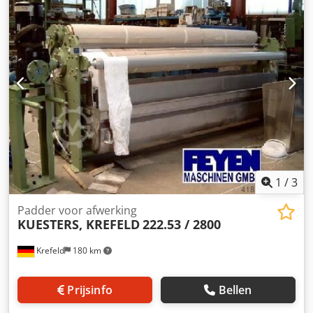
mm Totale druk 23 ton Vlootbak met geleiderol kan
omhoog + omlaag Stofgeleiding brede houder, 1 geleiderol
Aandrijfzijde volgens bestelling Bedieningszijde volgens
bestelling Zwenkrolregeling (compensator) pneum.
Ontlasting Diameter aandrijftap 70 mm Benodigd
vermogen 30 m/min = 10 kW Hydraulische console voor
druk op de verbinding Oliegedeelte van ALU Machine
wordt volledig gereviseerd. (foto toont een nieuwe
machine in leveringstoestand), extra nieuwe
frequentieregelaar om de machine in een systeem in te
passen is mogelijk.
1
/
3
Padder voor afwerking
KUESTERS, KREFELD
222.53 / 2800
Krefeld
180 km
Prijsinfo
Bellen