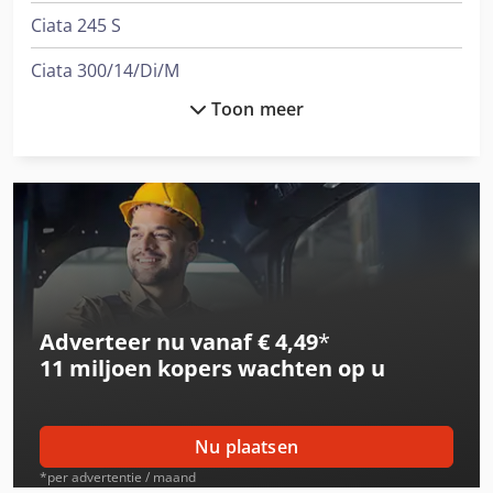
Ciata 245 S
Ciata 300/14/Di/M
Toon meer
Dra
Gesan Dv 200
Gesan Dvs 130
Gesan Dvs 140
Gesan Dvs 150
Adverteer nu vanaf € 4,49
*
Gesan Dvs 180
11 miljoen kopers
wachten op u
Gesan Dvs 200
International
Nu plaatsen
International 1246
*per advertentie / maand