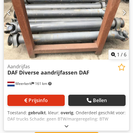
1
/
6
Aandrijfas
DAF
Diverse aandrijfassen DAF
Meerkerk
161 km
Prijsinfo
Bellen
Toestand:
gebruikt
, kleur:
overig
, Onderdeel geschikt voor:
DAF trucks Schade: geen BTW/margeregeling: BTW
aftrekbaar Dodpfjur S Hwsx Aprokr