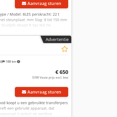
Aanvraag sturen
pe / Model: 8LES perskracht: 22 t
et steunplaat: mm Slag: 8 tot 150 mm
 Dcodpfx Abogd R Sgs Njk De
 gemaakt - zie ook de foto's. Prijs as-
Advertentie
d)
188 km
€ 650
EXW Vaste prijs excl. btw
Aanvraag sturen
nbod koopt u een gebruikte transferpers
treft een gebruikt apparaat, dat
 apparaat is getest op werking