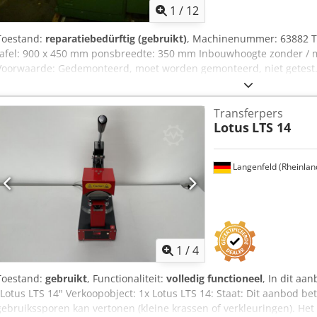
1
/
12
Toestand:
reparatiebedürftig (gebruikt)
, Machinenummer: 63882 Ty
tafel: 900 x 450 mm ponsbreedte: 350 mm Inbouwhoogte zonder / m
Voorwaarde: Gedemonteerd, moet worden gemonteerd, niet getest.
cilinderhouder van de machine was kapot. Er is een reserveonderdeel
is, prijs na montage op aanvraag.
Transferpers
Lotus
LTS 14
Langenfeld (Rheinlan
1
/
4
Toestand:
gebruikt
, Functionaliteit:
volledig functioneel
, In dit aa
"Lotus LTS 14" Verkoopobject: 1x Lotus LTS 14: Staat: Dit aanbod be
gebruikssporen kan vertonen (kleine krassen of verkleuringen). Het