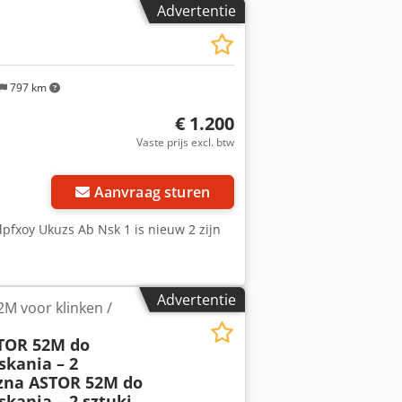
Advertentie
797 km
€ 1.200
Vaste prijs excl. btw
 foto's aan
Aanvraag sturen
pfxoy Ukuzs Ab Nsk 1 is nieuw 2 zijn
Advertentie
M voor klinken /
STOR 52M do
skania – 2
czna ASTOR 52M do
skania – 2 sztuki