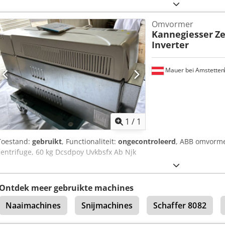
of verkleuringen) kan vertonen. Het apparaat is getest op werking 
harte welkom om het apparaat tijdens onze openingstijden te kome
Omvormer
afspraak! Zeevaste verpakking en wereldwijde verzending op aanvr
Kannegiesser
Ze
kunt u uiteraard persoonlijk contact met ons opnemen.
Inverter
Mauer bei Amstetten
Vraag meer
1
/
1
Toestand:
gebruikt
, Functionaliteit:
ongecontroleerd
, ABB omvorme
centrifuge, 60 kg Dcsdpoy Uvkbsfx Ab Njk
Ontdek meer gebruikte machines
Naaimachines
Snijmachines
Schaffer 8082