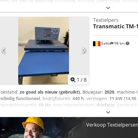
Press XRF met de volgende uitrusting: inclusief compressor Dcjdoz
betreft een gebruikt apparaat, dat mogelijk gebruikssporen vertoont
apparaat is getest en functioneert naar behoren. Verpakking en ver
Textielpers
onze openingstijden komen bekijken. Maak hiervoor een afspraak!
Transmatic
TM-
wereldwijde verzending zijn op aanvraag mogelijk! Voor verzending 
in video vastgelegd. Voor meer informatie kunt u uiteraard ook pe
Eeklo
98 km
1
/
8
Toestand:
zo goed als nieuw (gebruikt)
, Bouwjaar:
2020
, machine-
volledig functioneel
, bedrijfsturen:
440 h
, vermogen:
11 kW (14,96
ingangsfrequentie:
50 Hz
, type ingangsstroom:
driefasig
, perskrach
lengte:
1.000 mm
, stempelplaat breedte:
1.500 mm
, persplaatleng
Uitrusting:
CE-markering, documentatie / handleiding
, Profession
(150x100 cm) Een hoogwaardige, professionele Transmatic TM-150 vl
Verkoop Textielpersen
automatische elektrische transferpers die perfect geschikt is voor
bedrijfskleding, sportkleding, mode en vlaggen/banners. Dankzij 