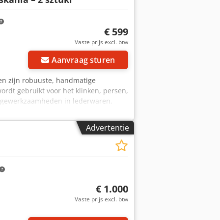
€ 599
Vaste prijs excl. btw
Aanvraag sturen
ten zijn robuuste, handmatige
dt gebruikt voor het klinken, persen,
agewerkzaamheden in lederwaren,
OR Model: 52M Aantal: 2 stuks
ructie Dcedszgtz Sopfx Ab Njk
Advertentie
e basis om op een tafel te bevestigen
hoenmakerij- en stoffeerderijen
€ 1.000
Vaste prijs excl. btw