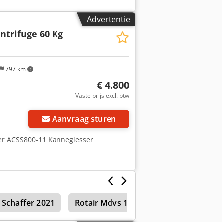
Verpakking en verzending: U bent van
n bekijken. Maak hiervoor graag een
Advertentie
aag mogelijk! Voor meer informatie
ntrifuge 60 Kg
797 km
€ 4.800
Vaste prijs excl. btw
 foto's aan
Aanvraag sturen
r ACSS800-11 Kannegiesser
Schaffer 2021
Rotair Mdvs 150 P12
Schaffer 304