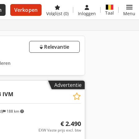
n
Verkopen
Taal
Volglijst
(0)
Inloggen
Menu
Relevantie
jderen
Advertentie
3 IVM
d)
188 km
€ 2.490
EXW Vaste prijs excl. btw