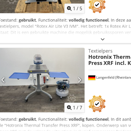
1
/
5
Toestand:
gebruikt
, Functionaliteit:
volledig functioneel
, In deze a
textielpers, model "Rotex Air Lite V3 IVM". Het betreft: 1x Rotex Ai
Staat: Dit is een gebruikte machine die mogelijk gebruikssporen ver
De machine is getest en functioneert naar behoren. Verpakking en 
onze openingstijden komen bekijken. Maak hiervoor een afspraak!
Textielpers
wereldwijde verzending zijn op aanvraag mogelijk. Voor verzending 
Hotronix Therma
test op video vastgelegd. Voor meer informatie kunt u uiteraard oo
Press
XRF incl.
Langenfeld (Rheinlan
1
/
7
Toestand:
gebruikt
, Functionaliteit:
volledig functioneel
, In dit aa
de "Hotronix Thermal Transfer Press XRF", kopen. Onderwerp van v