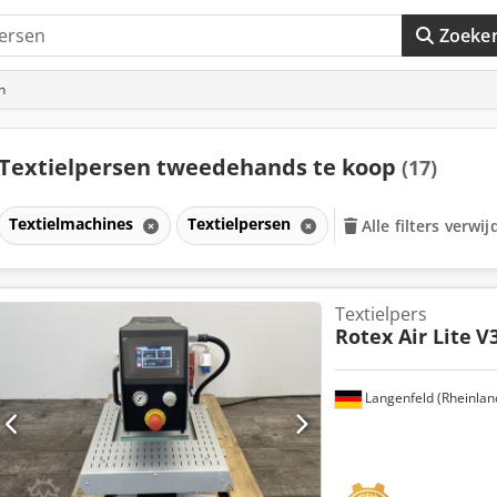
Zoeke
n
Textielpersen tweedehands te koop
(17)
Textielmachines
Textielpersen
Alle filters verwi
Textielpers
Rotex Air Lite
V
Langenfeld (Rheinlan