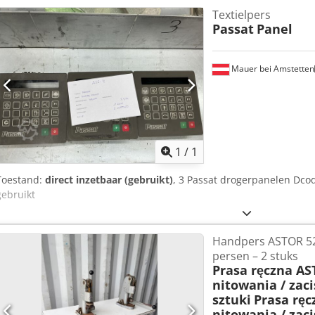
Textielpers
Passat
Panel
Mauer bei Amstetten
Vraag meer
1
/
1
Toestand:
direct inzetbaar (gebruikt)
, 3 Passat drogerpanelen Dcod
gebruikt
Handpers ASTOR 52
persen – 2 stuks
Prasa ręczna A
nitowania / zaci
sztuki
Prasa rę
nitowania / zaci