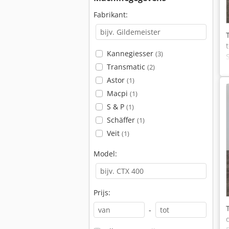
Fabrikant:
Kannegiesser
(3)
Transmatic
(2)
Astor
(1)
Macpi
(1)
S & P
(1)
Schäffer
(1)
Veit
(1)
Model:
Prijs:
-