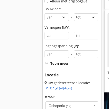
Alleen met prijsopgave
Bouwjaar:
-
Vermogen [kW]:
-
Ingangsspanning [V]:
-
Toon meer
Locatie
Uw gedetecteerde locatie:
België
(wijzigen)
straal:
Onbeperkt
(17)