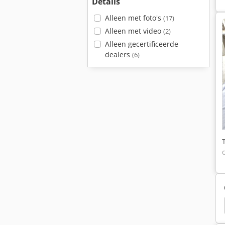
Details
Alleen met foto's
(17)
Alleen met video
(2)
Alleen gecertificeerde
dealers
(6)
Schaffer 217 S
Samsung Se350Lc-2
Zion Air