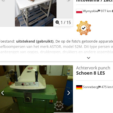
Wymysłów
977 km
1
/
15
Toestand:
uitstekend (gebruikt)
, De op de foto's getoonde appara
hefboompersen van het merk ASTOR, model 52M. Dit type persen wor
aanbrengen van oogjes, drukknopen, drukkers en andere assembl
tassen, schoenen en textielproducten. Beschrijving Fabrikant: AST
Handbediende aandrijving met hefboom Massieve gietijzeren const
Achtervork punch
Mogelijkheid om verschillende gereedschappen te monteren Stabiel
Schoen
8 LES
Eenvoudige en betrouwbare constructie Ideaal voor lederwaren-, sc
Sonneberg
475 km