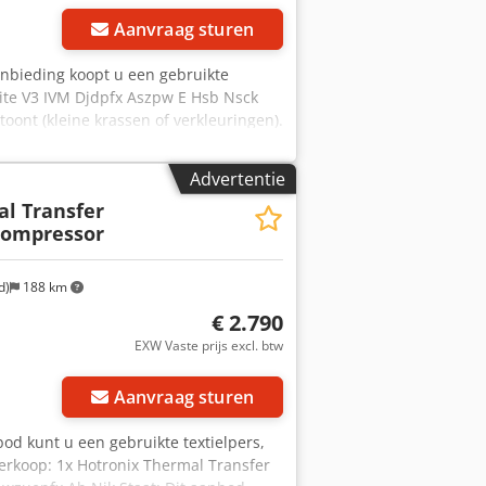
Aanvraag sturen
anbieding koopt u een gebruikte
r Lite V3 IVM Djdpfx Aszpw E Hsb Nsck
toont (kleine krassen of verkleuringen).
verzending: U kunt de machine tijdens
 Een zeewaardige verpakking en
Advertentie
of aflevering wordt een functionele
l Transfer
k persoonlijk contact met ons opnemen.
 Kompressor
d)
188 km
€ 2.790
EXW Vaste prijs excl. btw
Aanvraag sturen
nbod kunt u een gebruikte textielpers,
erkoop: 1x Hotronix Thermal Transfer