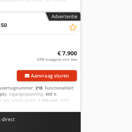
pwzuepfx Ab Njk Staat: Dit aanbod
 (kleine krassen of verkleuringen). Het
zending: U kunt het apparaat tijdens
Advertentie
 Een zeewaardige verpakking en
150
of afhalen wordt een functionele test
rsoonlijk contact met ons opnemen.
€ 7.900
EXW vraagprijs excl. btw
Aanvraag sturen
/voertuignummer:
218
, Functionaliteit:
 pk)
, ingangsspanning:
400 V
,
t:
4 t
, tafelbreedte:
1.500 mm
, tafel
te:
1.000 mm
, totaalgewicht:
670 kg
,
ele Transmatic TM-150 Transferpers
akpers. Dit is een zware,
 direct
 het bedrukken van grote volumes
het unieke 1-wagensysteem met 3 open