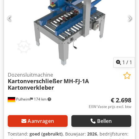
Technische gegevens: Lengte 1.800 mm Breedte 880 mm
Gewicht 300 kg Bedrijfsspanning 220 V Lucht 5 kg/cm2 CE-
markering BELANGRIJK: Er is een luchtdrukvoorziening
nodig om het apparaat te laten werken; deze is niet bij de
levering inbegrepen. Accessoires: Csdpfx Ajzr Hnpomhsha
Wij bieden rollen, voorloop- en nalooptafels en
rollenbanen voor ons VOGEL programma voor
dozensluitmachines.
1
/
1
Dozensluitmachine
Kartonverschließer
MH-FJ-1A
Kartonverkleber
€ 2.698
Pulheim
174 km
EXW Vaste prijs excl. btw
Aanvragen
Bellen
Toestand:
goed (gebruikt)
, Bouwjaar:
2026
, bedrijfsturen: