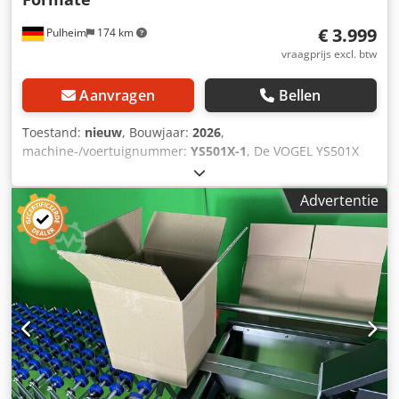
€ 3.999
Pulheim
174 km
vraagprijs excl. btw
Aanvragen
Bellen
Toestand:
nieuw
, Bouwjaar:
2026
,
machine-/voertuignummer:
YS501X-1
, De VOGEL YS501X
ECONOMIC dozensluitmachine is onze aanbeveling, vooral
voor vrij grote kartonformaten die in batches worden
Advertentie
gelijmd. Doosformaten: Lengte 150 - ∞ mm Breedte 150 -
500 mm Hoogte 140 - 560 mm Technische gegevens:
Bedrijfsspanning 220 V Cjdpfxjzr Hlhe Amhoha CE-
markering Accessoires: Voor ons VOGEL
dozensluitprogramma bieden we rollen, voor- en natafels
en rollenbanen. Onze ECONOMIC dozensluitmachine
YS501X is een gunstige oplossing als het gaat om het veilig
sluiten van dozen in vrij grote formaten. Twee
zijtransportbanden transporteren uw dozen veilig door de
dozensluitmachine. De breedte van de doos wordt
mechanisch ingesteld met een zwengel. Hoogteverstelling