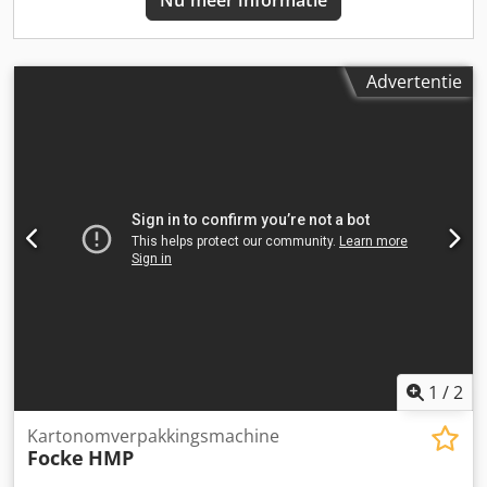
Nu meer informatie
Advertentie
1
/
2
Kartonomverpakkingsmachine
Focke
HMP