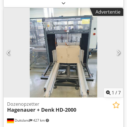
en verlijmen van kartonnen dozen, van het merk Harro,
voorzien van een Bühnen-hetlijmapparaat. Afmetingen van
Advertentie
het eindproduct (binnenkant): X/Y/Z: 168 mm/27 mm/94
mm, afmetingen van het eindproduct (buitenkant): X/Y/Z:
170 mm/28 mm/95 mm, inhoud van het product: 60 g,
afmetingen van het product in platgelegde toestand: X/Y:
252,5 mm/169 mm, bouwjaar hetlijmapparaat: 2011. De
machine is in 1987 volledig gereviseerd. De
productgegevens zijn van toepassing op de huidige
productformaten. Documentatie is aanwezig. Een
bezichtiging ter plaatse is mogelijk. Cedpfozp Rf Tsx
Amhsha
1
/
7
Dozenopzetter
Hagenauer + Denk
HD-2000
Duitsland
427 km