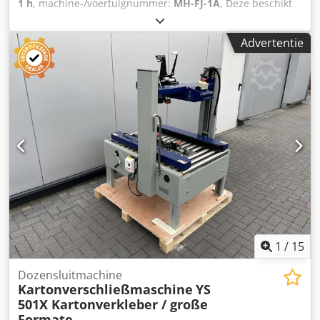
1 h
, machine-/voertuignummer:
MH-FJ-1A
, Deze beschikt
over een zijdelings aangedreven bandsysteem en een
extra aandrijfband aan de bovenzijde van de machine. Het
Advertentie
voordeel is de stabiliteit – hoge dozen kunnen hierdoor
niet zijwaarts omvallen. Doosformaten: Lengte 150 – ∞ mm
Breedte 120 – 480 mm Hoogte 120 – 480 mm Technische
gegevens: Lengte 1.090 mm Breedte 1.050 mm Gewicht
200 kg Bedrijfsspanning 220 V CE-markering Chodpfx Aezr
Hm Sjmhja Accessoires: Voor ons VOGEL-
dozensluiterprogramma bieden wij rollen, aan- en
aflooptafels en rollenbanen aan.
1
/
15
Dozensluitmachine
Kartonverschließmaschine
YS
501X Kartonverkleber / große
Formate