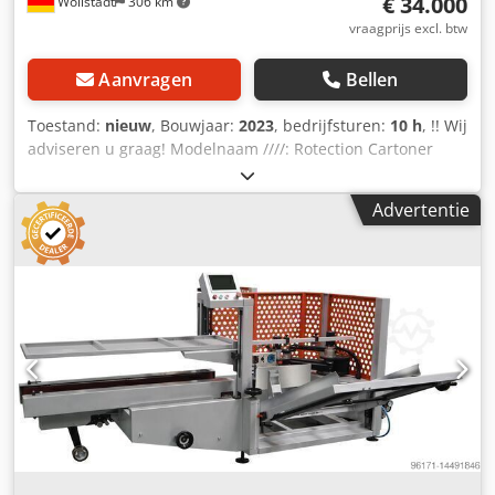
€ 34.000
Wöllstadt
306 km
vraagprijs excl. btw
Aanvragen
Bellen
Toestand:
nieuw
, Bouwjaar:
2023
, bedrijfsturen:
10 h
, !! Wij
adviseren u graag! Modelnaam ////: Rotection Cartoner
Kenmerken ////: Dubbele servo-feedregeling, met
smeltlijmstation, veiligheidsbehuizing en
Advertentie
veiligheidstechnologie Productieoriëntatie ////: Horizontaal
Csdpfx Asr E Dpasmhoha Transportsysteem ////:
Ventilatortransportband Kartonnen dozeninvoer ////: boven
met actieve transportband Bedieningsdisplay ////:
Touchscreen Aandrijvingen en besturing ////: 8
servomotoren en PLC-besturing Lengte doos ////: 150-300
mm Breedte doos ////: 120-260 mm Verpakkingshoogte ////:
50-100 mm Snelheid ////: 40-60 dozen/min. afhankelijk van
de doosgrootte en het productgewicht Aanbeveling voor
kartonnen dozen ////: voorgevouwen dozen, 250-350g/m³
Verbruik ////: ca. 9,5KW Voeding ////: 380 V / 50 Hz/ 3-fasen
Systeemgewicht ////: ca. 1000 kg Systeemafmetingen ////: