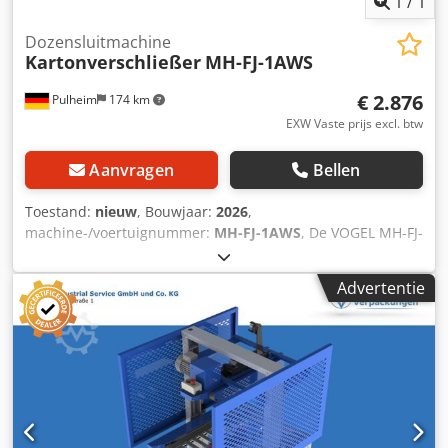
1
/
1
Dozensluitmachine
Kartonverschließer
MH-FJ-1AWS
€ 2.876
Pulheim
174 km
EXW Vaste prijs excl. btw
Aanvragen
Bellen
Toestand:
nieuw
, Bouwjaar:
2026
,
machine-/voertuignummer:
MH-FJ-1AWS
, De VOGEL MH-FJ-
1AWS dozensluitmachine is uitgerust met een zijwaarts
aangedreven riemsysteem. De machine is speciaal
Advertentie
ontworpen voor dozen in kleinere formaten.
Doosformaten: Lengte 160 - ∞ mm Breedte: 90 - 320 mm
Hoogte: 60 - 280 mm Technische gegevens: Lengte 1.090
mm Breedte 890 mm Cedpfx Ajzr Hvaomhoha Gewicht 85
kg Bedrijfsspanning 220 V CE-markering Accessoires: Voor
ons VOGEL dozensluitprogramma bieden we rollen, voor-
en nabewerkingstafels en rollenbanen.