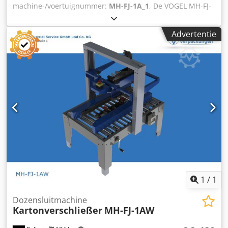
machine-/voertuignummer:
MH-FJ-1A_1
, De VOGEL MH-FJ-
1A dozensluitmachine heeft een zijwaarts
aandrijfriemsysteem en een extra aandrijfriem in het
Advertentie
bovenste gedeelte van de machine. Het voordeel ligt in de
stabiliteit - hoge dozen kunnen hierdoor niet opzij
kantelen. Chsdpezr H Hlofx Amhja Doosformaten: Lengte
150 - ∞ mm Breedte: 120 - 480 mm Hoogte: 120 - 480 mm
Technische gegevens: Lengte 1.090 mm Breedte 1.050 mm
Gewicht 200 kg Bedrijfsspanning 220 V CE-markering
Accessoires: Voor ons VOGEL dozensluitprogramma bieden
we rollen, voor- en nabewerkingstafels en rollenbanen.
1
/
1
Dozensluitmachine
Kartonverschließer
MH-FJ-1AW