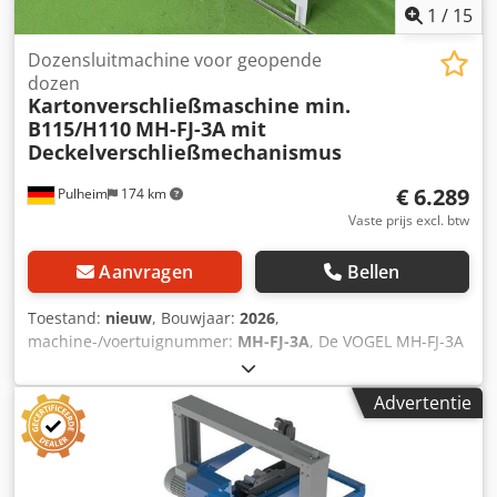
dozensluitmachines.
1
/
15
Dozensluitmachine voor geopende
dozen
Kartonverschließmaschine min.
B115/H110
MH-FJ-3A mit
Deckelverschließmechanismus
€ 6.289
Pulheim
174 km
Vaste prijs excl. btw
Aanvragen
Bellen
Toestand:
nieuw
, Bouwjaar:
2026
,
machine-/voertuignummer:
MH-FJ-3A
, De VOGEL MH-FJ-3A
dozensluitmachine is uitgerust met een
dekselsluitmechanisme, d.w.z. dat de dozen in open
Advertentie
toestand kunnen worden ingevoerd. De korte en lange
dekseldelen van het karton worden eerst gesloten en pas
daarna wordt het karton gelijmd. Doosformaten: Lengte
150 - 600 mm Breedte: 115 - 490 mm Hoogte: 110 - 510 mm