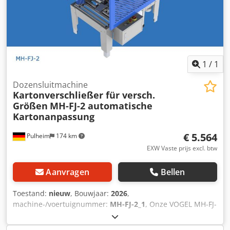
1
/
1
Dozensluitmachine
Kartonverschließer für versch.
Größen
MH-FJ-2 automatische
Kartonanpassung
€ 5.564
Pulheim
174 km
EXW Vaste prijs excl. btw
Aanvragen
Bellen
Toestand:
nieuw
, Bouwjaar:
2026
,
machine-/voertuignummer:
MH-FJ-2_1
, Onze VOGEL MH-FJ-
2 dozensluitmachine is uitgerust met een zijwaarts
aangedreven riemsysteem. De machine past zich