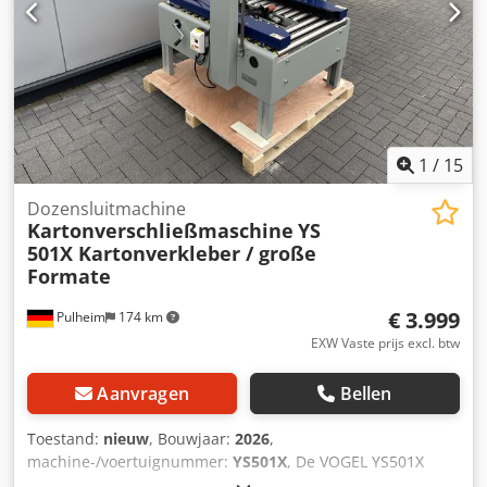
nabewerkingstafels en rollenbanen. Chjdpfx Amezr Hr
Uohoa
1
/
15
Dozensluitmachine
Kartonverschließmaschine
YS
501X Kartonverkleber / große
Formate
€ 3.999
Pulheim
174 km
EXW Vaste prijs excl. btw
Aanvragen
Bellen
Toestand:
nieuw
, Bouwjaar:
2026
,
machine-/voertuignummer:
YS501X
, De VOGEL YS501X
ECONOMIC dozensluitmachine is onze aanbeveling, vooral