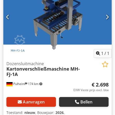
1
/
1
Dozensluitmachine
Kartonverschließmaschine
MH-
FJ-1A
€ 2.698
Pulheim
174 km
EXW Vaste prijs excl. btw
Aanvragen
Bellen
Toestand:
nieuw
, Bouwjaar:
2026
,