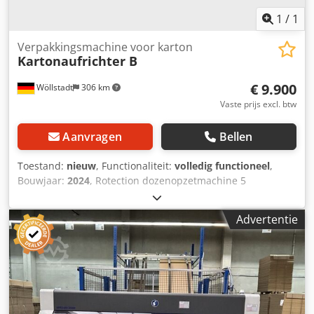
ca. 4257 x 1605 x 1823 mm Plantmateriaal ////: "304
roestvrij staal met oppervlaktebehandeling" Hotmeltstation
1
/
1
////: Vereist, optioneel Nordson of Robatech
Verpakkingsmachine voor karton
Kartonaufrichter B
€ 9.900
Wöllstadt
306 km
Vaste prijs excl. btw
Aanvragen
Bellen
Toestand:
nieuw
, Functionaliteit:
volledig functioneel
,
Bouwjaar:
2024
, Rotection dozenopzetmachine 5
servomotoren en PLC-besturing Csdpfx Amoq Ikhhjhjha 5-
20 dozen/min. afhankelijk van doosgrootte Huidige
Advertentie
levertijd minder dan 2 weken Garantie 1 jaar