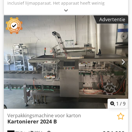
inclusief lijmapparaat. Het apparaat heeft weinig
bedrijfsuren. Het is met name geschikt voor producten die
vanaf de zijkant in de doos kunnen worden ingevoerd.
Advertentie
Chedsvb E Evepfx Amhea
1
/
9
Verpakkingsmachine voor karton
Kartonierer 2024 B