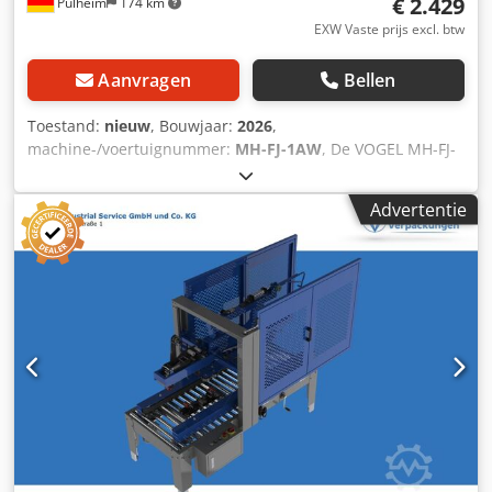
€ 2.429
Pulheim
174 km
EXW Vaste prijs excl. btw
Aanvragen
Bellen
Toestand:
nieuw
, Bouwjaar:
2026
,
machine-/voertuignummer:
MH-FJ-1AW
, De VOGEL MH-FJ-
1AW dozensluitmachine heeft een zijwaarts aangedreven
riemsysteem. Inclusief voor- en nalooptafel. Doosformaten:
Advertentie
Lengte 150 - ∞ mm Breedte: 100 - 480 mm Hoogte: 120 -
480 mm Technische gegevens: Lengte 1.090 mm Breedte
890 mm Gewicht 180 kg Bedrijfsspanning 220 V CE-
markering Chodpfxozr H Ehj Amhja Accessoires: Voor ons
VOGEL dozensluitprogramma bieden we rollen, voorloop-
en nalooptafels, rollenbanen.