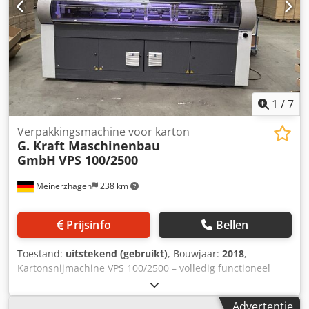
1
/
7
Verpakkingsmachine voor karton
G. Kraft Maschinenbau
GmbH
VPS 100/2500
Meinerzhagen
238 km
Prijsinfo
Bellen
Toestand:
uitstekend (gebruikt)
, Bouwjaar:
2018
,
Kartonsnijmachine VPS 100/2500 – volledig functioneel
Volautomatische productie van omverpakkingen van
doorlopend golfkarton Toepassing: verpakking van
Advertentie