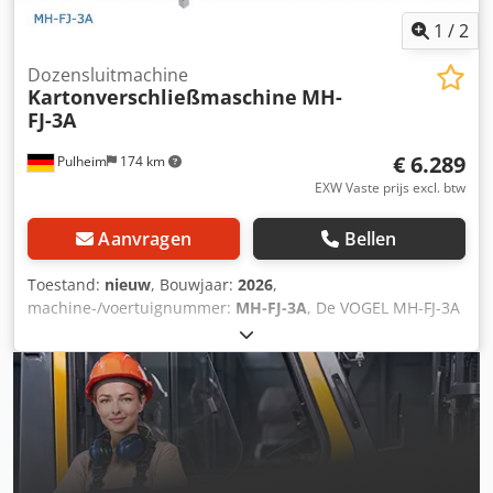
1
/
2
Dozensluitmachine
Kartonverschließmaschine
MH-
FJ-3A
€ 6.289
Pulheim
174 km
EXW Vaste prijs excl. btw
Aanvragen
Bellen
Toestand:
nieuw
, Bouwjaar:
2026
,
machine-/voertuignummer:
MH-FJ-3A
, De VOGEL MH-FJ-3A
dozensluitmachine is uitgerust met een
dekselsluitmechanisme, d.w.z. dat de dozen in open
toestand kunnen worden ingevoerd. De korte en lange
dekseldelen van het karton worden eerst gesloten en pas
daarna wordt het karton gelijmd. Doosformaten: Lengte
150 - 600 mm Breedte: 115 - 490 mm Hoogte: 110 - 510 mm
Technische gegevens: Lengte 1.800 mm Breedte 880 mm
Gewicht 300 kg Bedrijfsspanning 220 V Lucht 5 kg/cm2 CE-