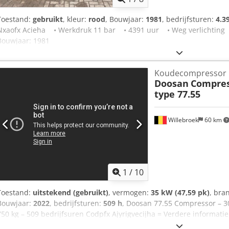
Toestand:
gebruikt
, kleur:
rood
, Bouwjaar:
1981
, bedrijfsturen:
4.3
Nxaofx Acieha • Werkdruk 11 bar • 4391 uur • Weg verlichting 
Bouwjaar: 1981
Koudecompressor
Doosan
Compres
type 77.55
Willebroek
60 km
1
/
10
Toestand:
uitstekend (gebruikt)
, vermogen:
35 kW (47,59 pk)
, bra
Bouwjaar:
2022
, bedrijfsturen:
509 h
, Doosan 77.55 Compressor – 30
750 kg – 509 bedrijfsuren Codpfx Ajyrigvecijha = Verdere informat
Neem contact op met Miguel Cubas voor meer informatie. = Bedrijfs