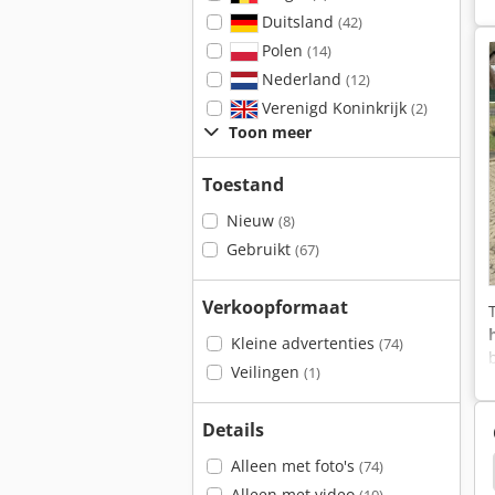
Duitsland
(42)
Polen
(14)
Nederland
(12)
Verenigd Koninkrijk
(2)
Toon meer
Toestand
Nieuw
(8)
Gebruikt
(67)
Verkoopformaat
Kleine advertenties
(74)
Veilingen
(1)
Details
Alleen met foto's
(74)
 C30 Gs
Atlas-Copco Xas 46 Ddg
Atlas-Copco
Alleen met video