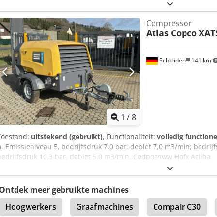
gewichten Leeggewicht: 650 kg Afmetingen (L x B x H): 336 x 139 x 
Netspanning: 12 V CE-markering: ja Staat Algemene staat: gemidde
Compressor
staat: gemiddeld Bedrijfsdruk: 7 bar
Atlas Copco
XAT
Schleiden
141 km
1
/
8
Toestand:
uitstekend (gebruikt)
, Functionaliteit:
volledig functione
h
, Emissieniveau 5, bedrijfsdruk 7,0 bar, debiet 7,0 m3/min; bedrij
bedrijfsdruk 10,3 bar, debiet 5,0 m3/min. Cedpoznww Hofx Acijha
Ontdek meer gebruikte machines
Hoogwerkers
Graafmachines
Compair C30