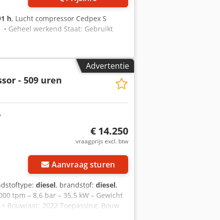
91 h
, Lucht compressor Cedpex S
• Geheel werkend Staat: Gebruikt
Advertentie
sor - 509 uren
€ 14.250
vraagprijs excl. btw
Aanvraag sturen
ndstoftype:
diesel
, brandstof:
diesel
,
00 tpm – 8,6 bar – 35,5 kW – Gewicht
ie = Bouwjaar: 2022 Toepassing: Bouw
informatie = Wij zijn gevestigd tussen