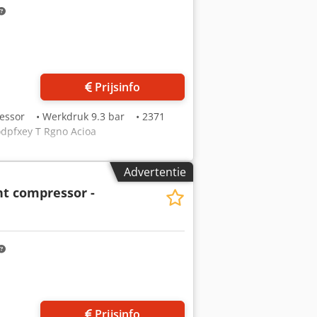
Prijsinfo
ressor • Werkdruk 9.3 bar • 2371
odpfxey T Rgno Acioa
Advertentie
t compressor -
Prijsinfo