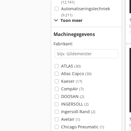
(12.141)
Automatiseringstechniek
(9.211)
Toon meer
Machinegegevens
Fabrikant:
ATLAS
(30)
Atlas Copco
(30)
Kaeser
(17)
CompAir
(7)
DOOSAN
(2)
INGERSOLL
(2)
Ingersoll-Rand
(2)
Avelair
(1)
Chicago Pneumatic
(1)