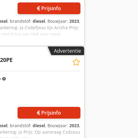
Prijsinfo
esel
, brandstof:
diesel
, Bouwjaar:
2023
,
ering: ja Codpfjxuu Iijx Acisha Prijs:
met Ernst van Hek voor meer
Advertentie
20PE
m
Prijsinfo
esel
, brandstof:
diesel
, Bouwjaar:
2023
,
rkering: ja Prijs: Op aanvraag Csdsxuu