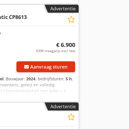
Advertentie
tic
CP8613
€ 6.900
EXW vraagprijs excl. btw
Aanvraag sturen
el
, Bouwjaar:
2024
, bedrijfsturen:
5 h
,
nventaris, getest en volledig
13 Demonstratietool met lader + 2
oerental: 10 tpm Koppelbereik Min/Max:
 Uitvoer: 3/4" vierkant Lengte: 318
Advertentie
pen voor industriële productie en