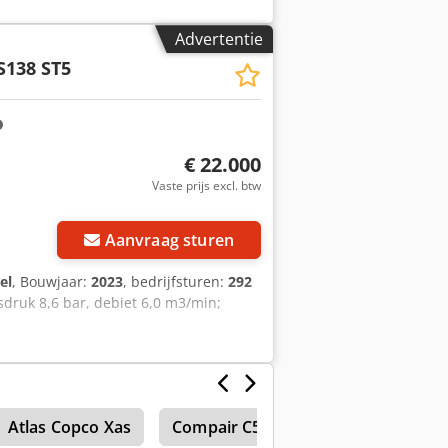
124 cm Functioneel Debiet: 186 m³/h
ld Technische staat: goed Optische
Advertentie
S138 ST5
€ 22.000
Vaste prijs excl. btw
Aanvraag sturen
el
, Bouwjaar:
2023
, bedrijfsturen:
292
fsdruk 8,6 bar, debiet 6,0 m3/min;
Atlas Copco Xas
Compair C50
Compair