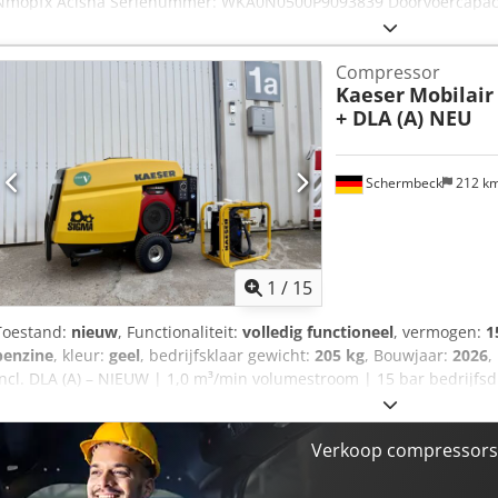
Nmopfx Acisha Serienummer: WKA0N0500P9093839 Doorvoercapacit
Compressor
Kaeser
Mobilair
+ DLA (A) NEU
Schermbeck
212 k
1
/
15
Toestand:
nieuw
, Functionaliteit:
volledig functioneel
, vermogen:
1
benzine
, kleur:
geel
, bedrijfsklaar gewicht:
205 kg
, Bouwjaar:
2026
,
incl. DLA (A) – NIEUW | 1,0 m³/min volumestroom | 15 bar bedrijf
Technische gegevens: Fabrikant: Kaeser Model: Mobilair M17 Staat:
Volumestroom: 1,0 m³/min Motor: Honda GX 630 benzinemotor Mot
liter benzine Persluchtaansluiting: 1 x G 1/2 Bedrijfsgewicht: 205
Verkoop compressors 
Uitrusting: Persluchtnakoeler DLA (A) & condensafscheider incl. aan
start Highlights & Uitrusting: - Compacte hogedrukcompressor voo