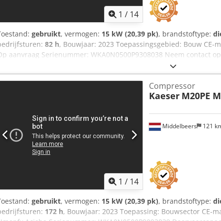
1
/
14
Toestand:
gebruikt
, vermogen:
15 kW (20,39 pk)
, brandstoftype:
di
bedrijfsturen:
82 h
, Bouwjaar: 2023 Toepassingsgebied: Bouw CE-mark
Op aanvraag Serienummer: WKA0N0500P9308038 Neem contact op 
informatie. Doorvoercapaciteit: 120 m3/uur
Compressor
Kaeser
M20PE M
Middelbeers
121 k
1
/
14
Toestand:
gebruikt
, vermogen:
15 kW (20,39 pk)
, brandstoftype:
di
bedrijfsturen:
172 h
, Bouwjaar: 2023 Toepassing: Bouwsector CE-ma