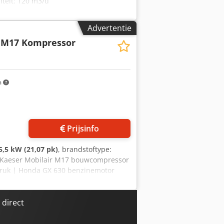
eit: 120 m3/u
Advertentie
 M17 Kompressor
m
Prijsinfo
5,5 kW (21,07 pk)
, brandstoftype:
 Kaeser Mobilair M17 bouwcompressor
sdruk | Honda GX 630 benzinemotor
 NIEUW Bedrijfsdruk: max. 15 bar
orvermogen: 15,5 kW Tankinhoud: 20
 kg Transportframe: met beugelgrepen
direct
sluitslangen Startsyteem: Elektrische
r veelzijdige bouwtoepassingen - Honda