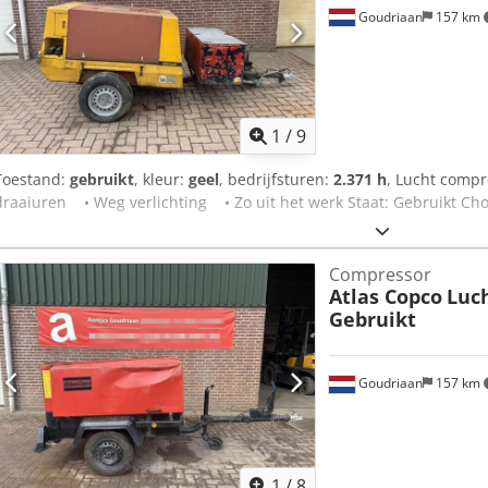
Goudriaan
157 km
1
/
9
Toestand:
gebruikt
, kleur:
geel
, bedrijfsturen:
2.371 h
, Lucht comp
draaiuren • Weg verlichting • Zo uit het werk Staat: Gebruikt Ch
Compressor
Atlas Copco
Luch
Gebruikt
Goudriaan
157 km
1
/
8