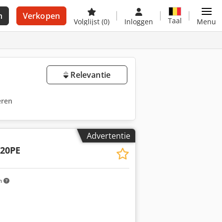
n
Verkopen
Taal
Volglijst
(0)
Inloggen
Menu
Relevantie
eren
Advertentie
20PE
m