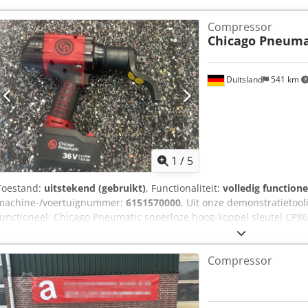
Compressor
Chicago Pneuma
Duitsland
541 km
1
/
5
Toestand:
uitstekend (gebruikt)
, Functionaliteit:
volledig functione
machine-/voertuignummer:
6151570000
, Uit onze demonstratietooli
functioneel: Chicago Pneumatic snoerloze hoog-koppel sleutel CP86
accu's (36 V 2,5 Ah) Nauwkeurigheid (6 sigma): +/- 4% Stationair t
300 tot 1300 Nm Werkkoppel: 390 tot 1040 Nm Chjdpfov Tbpzsx Acisa
Compressor
mm Gewicht met batterij en reactiearm: 5,3 kg Andere gereedschap
onderhoud op aanvraag.