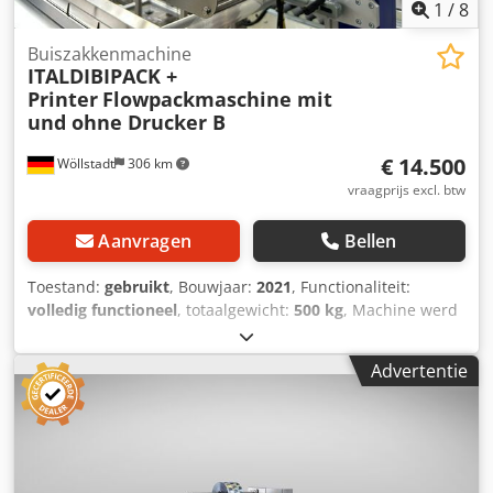
1
/
8
Buiszakkenmachine
ITALDIBIPACK +
Printer
Flowpackmaschine mit
und ohne Drucker B
€ 14.500
Wöllstadt
306 km
vraagprijs excl. btw
Aanvragen
Bellen
Toestand:
gebruikt
, Bouwjaar:
2021
, Functionaliteit:
volledig functioneel
, totaalgewicht:
500 kg
, Machine werd
overgenomen bij een bedrijfsliquidatie. Flowpackmachine
ITALDIBIPACK Dibiflow 500 – Bouwjaar 2021 – Zeer goede
Advertentie
staat Te koop aangeboden: een hoogwaardige flowpack-
verpakkingsmachine van de fabrikant ITALDIBIPACK, model
Dibiflow 500, bouwjaar 2021. De machine bevindt zich in
een zeer goede, goed onderhouden staat en is bij uitstek
geschikt voor het efficiënt verpakken van diverse