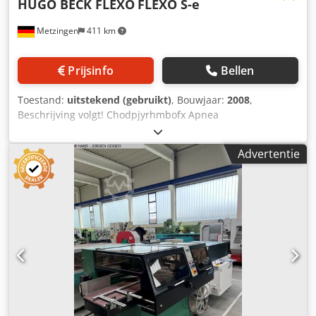
HUGO BECK FLEXO
FLEXO S-e
Metzingen
411 km
Prijsinfo
Bellen
Toestand:
uitstekend (gebruikt)
, Bouwjaar:
2008
,
Beschrijving volgt! Chodpjyrhmbofx Apnea
Advertentie