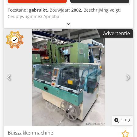
Toestand:
gebruikt
, Bouwjaar:
2002
, Beschrijving volgt!
Cedpfjwugmmex Apnoha
Advertentie
1
/
2
Buiszakkenmachine