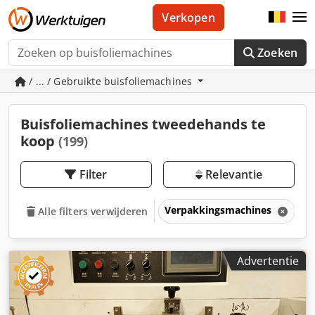
Verkopen
Zoeken
/ ... / Gebruikte buisfoliemachines
Buisfoliemachines tweedehands te
koop
(199)
Filter
Relevantie
Verpakkingsmachines
B
Alle filters verwijderen
Advertentie