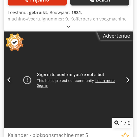
Machinedimensie (L x B x H): 2250 x 1700 x 1500 mm
Chodpfsy Ttrmsx Apnea Transportsnelheid: 35 m/minuut
Toestand:
gebruikt
, Bouwjaar:
1981
,
Maximaal aansluitvermogen: 4,5 kW Aansluitspanning: 400
machine-/voertuignummer:
9
, Kofferpers en voegmachine
V / 3 fasen Lascycli: tot 100 stuks/minuut Luchtdruk (droge
Schmedt PräForm HHS 20 Kistenpers en voegmachine
lucht): 6,0 bar Machinegewicht: ca. 450 kg
Schmedt PräForm HHS 20 Baujahr / Jaar 02/1981 - Serienr.
Advertentie
09 Buchhöhe / Boek hoogte: 100 - 520mm Buchbreite /
Blokbreedte: 120 - 400mm Blokdikte:: 8 - 100mm
Cedpfjrmul Dex Apnoha Vermogen: ca. 150 uur/uur
Persluchtaansluiting / Luchttoevoer: 6bar Elektrische
aansluiting / Stroomvoorziening: 230V / 50Hz / 2.0kW
Online video-inspectie via Skype We zijn erg blij met uw
bezoek - meer machines op voorraad Onmiddellijk
beschikbaar - Kan geïnspecteerd worden Op voorraad
Emskirchen / Neurenberg - Kan getest worden
1
/
6
Kalander - blokponsmachine met 5