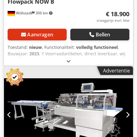
Flowpack NOW B
€ 18.900
Wöllstadt
306 km
vraagprijs excl. btw
Aanvragen
Bellen
Toestand:
nieuw
, Functionaliteit:
volledig functioneel
,
Bouwjaar:
2023
, !! Voorraadartikelen, direct leverbaar, wij
adviseren u graag!! De Rotection flowwrapper is geschikt
voor het verpakken van diverse producten. Een groot
Advertentie
bedieningsdisplay (HMI) zorgt voor gemakkelijke toegang
tot alle gegevens die u nodig heeft om de machine in te
stellen, zoals flowwrap-lengte, snelheid, enz. Wij voeren
graag vooraf een test met uw product uit om u te kunnen
voorzien met de prestatieresultaten. Modelnaam ////:
Rotection-flowwrappingmachine Bedrijfsdisplay ////: 6,8"
display Aandrijvingen ////: Servo Verpakkingslengte ////: 40-
400 mm Chjdpfx Apeinwi Hsnsa Verpakkingsbreedte ////:
35-160 mm (afhankelijk van foliebreedte)
Verpakkingshoogte ////: afhankelijk van de vormschouder