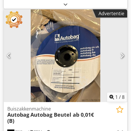
Een eenvoudige flowpack-machine, geschikt voor het
verpakken van diverse producten. Het is mogelijk de
Advertentie
machine ter plaatse te inspecteren voordat u tot aankoop
overgaat. 3 stuks beschikbaar Gebruikt.
Thermotransferprinters optioneel verkrijgbaar: €1900
Cedpou T N Umofx Apneha
1
/
8
Buiszakkenmachine
Autobag
Autobag Beutel ab 0,01€
(B)