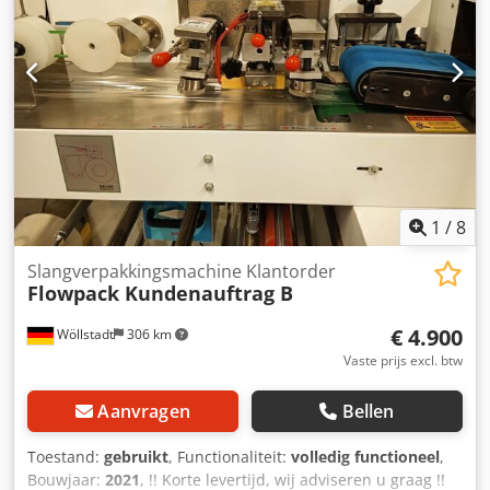
1
/
8
Slangverpakkingsmachine Klantorder
Flowpack Kundenauftrag B
€ 4.900
Wöllstadt
306 km
Vaste prijs excl. btw
Aanvragen
Bellen
Toestand:
gebruikt
, Functionaliteit:
volledig functioneel
,
Bouwjaar:
2021
, !! Korte levertijd, wij adviseren u graag !!