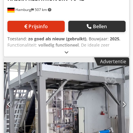
zakverpakkingsmachines voor het verpakken van
Hamburg
507 km
producten – ongeacht hun lengte – in één keer en zonder
folieoverlap. De producttoevoer geschiedt via een
transportband, waarbij het product tegelijkertijd in een
Prijsinfo
Bellen
halfronde folie wordt geplaatst via een vormschouder. De
productdetectie gebeurt via een lichtsensor. De
Toestand:
zo goed als nieuw (gebruikt)
, Bouwjaar:
2025
,
toevoerband is eenvoudig instelbaar voor verschillende
Functionaliteit:
volledig functioneel
, De ideale zeer
productbreedtes. Na het omwikkelen van het product met
flexibele verpakkingsmachine (volume tot 60 liter).
folie, vindt het dwarslassen plaats met een continu
Topconditie en kan direct starten. Cjdex I D Tkopfx Apnsha
verwarmd lussysteem. Het langslassen wordt gerealiseerd
Advertentie
Impulssealen voor PE folies, op aanvraag ook heatsealen
door een continue zijlasser. De hoogte van de
voor OPP folies. Zakbreedtes tot 420mm (optioneel 550mm)
vormschouder en de lasapparatuur is handmatig
en zaklengtes tot 800mm. Machine is in zeer goede staat.
instelbaar. Het resterende foliestrip wordt op een folierol
Bediening via touchscreen bedieningsterminal met
opgevangen. Cjdpfx Apozn Up Toneha Indien gewenst
receptenbeheer. We helpen graag met de inbedrijfstelling
bieden wij u ook de installatie en het onderhoud aan voor
indien nodig. We kunnen ook de levering van
deze machine of machines van andere fabrikanten.
reserveonderdelen op lange termijn garanderen en
Tussentijdse verkoop voorbehouden. De prijs is EXW. Voor
leveren formaatsets enz. voor alle zakvormen. (bijv.
technische gegevens geldt geen garantie.
conversie voor blokbodemzakken kan zonder problemen
worden gerealiseerd) Ook verkrijgbaar in roestvrij staal