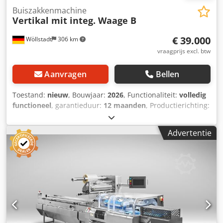
Buiszakkenmachine
Vertikal mit integ. Waage B
€ 39.000
Wöllstadt
306 km
vraagprijs excl. btw
Aanvragen
Bellen
Toestand:
nieuw
, Bouwjaar:
2026
, Functionaliteit:
volledig
functioneel
, garantieduur:
12 maanden
, Productierichting:
Verticaal Transportsysteem: Aanvoer en afvoer optioneel
en afhankelijk van het product Folie-aanvoer: Achterzijde
Advertentie
Vormschouder: Vast Bedieningsdisplay: Touchscreen met
geheugenfunctie Aandrijvingen & besturing: 3
servomotoren en PLC-besturing Verpakkingslengte: 50-190
mm Verpakkingsbreedte: 50-150 mm (afhankelijk van
folielbreedte) Verpakkingshoogte: afhankelijk van
vormschouder Snelheid: 15-30 zakken/min., afhankelijk
van materiaal, verpakkingsgrootte en product Foliebreedte:
110-320 mm Verbruik: ca. 4,6 kW Installatiemateriaal: "304
roestvast staal met oppervlaktebehandeling"