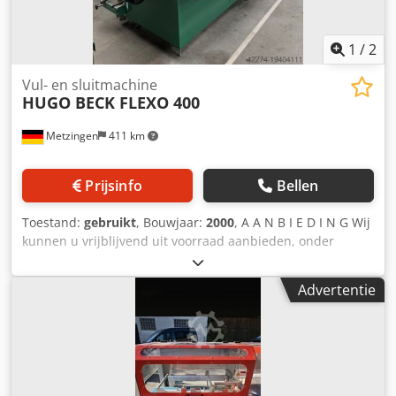
1
/
2
Vul- en sluitmachine
HUGO BECK FLEXO 400
Metzingen
411 km
Prijsinfo
Bellen
Toestand:
gebruikt
, Bouwjaar:
2000
, A A N B I E D I N G Wij
kunnen u vrijblijvend uit voorraad aanbieden, onder
voorbehoud van fouten en tussentijdse verkoop: H U G O –
B E C K Buisfolie-verpakkingsmachine Type: FLEXO 400
Advertentie
Chsdswugmtepfx Apnsa Bouwjaar: ca. 2000 Fabrieksnr.:
12131 _____ Werkhoogte: 850 mm Productafmetingen:
Breedte: 55-400 mm Hoogte: 2-150 mm Lengte: 80 –
onbeperkt mm Max. capaciteit: 20 m/min, 60 cycli/min
Lengte machine: 2000 mm Breedte machine: 1450 mm
Aansluitleistung: 3 kW Verpakkingsfolie: PP, PE, Polyolefine