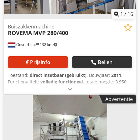
1
/
16
Buiszakkenmachine
ROVEMA
MVP 280/400
Oosterhout
132 km
Prijsinfo
Bellen
Toestand:
direct inzetbaar (gebruikt)
, Bouwjaar:
2011
,
Functionaliteit:
volledig functioneel
, totale hoogte:
3.950
mm
, totale breedte:
6.691 mm
, De complete
verpakkingslijn is direct inzetbaar. De Rovema MVP
Advertentie
280/400 (2011) is in 2022/2023 volledig gereviseerd en
opnieuw opgebouwd door DL Packaging en is sindsdien
slechts beperkt gebruikt. Beschikbaar voor soort
verpakking: Block bottom bag en Pillow bag De
verpakkingslijn bestaat uit: Csdpfjzi Ebcjx Apnsha
Producttoevoerband Meerkopsweger (10–1.000 g, tot 65