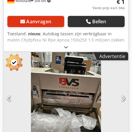
€ 1
Wöllstadt
306 km
Vaste prijs excl. btw
Aanvragen
Bellen
Toestand:
nieuw
, Autobag tassen zijn verkrijgbaar in
maten Chjdpfxsu Ni Rpe Apnoa 150x250 1,5 miljoen zakken
200x320. 2,5 miljoen zakken Prijs europallet 1 pallet € 0,02
x zak 2 pallets € 0,019 x zak 3 pallets € 0,018 x zak 4 pallets
Advertentie
€ 0,017 x zak 5 Pallets € 0,016 x Zak enzovoort 10 en meer
0,01€ Zak 1 miljoen Autobag-tassen vanaf € 0,01 per stuk