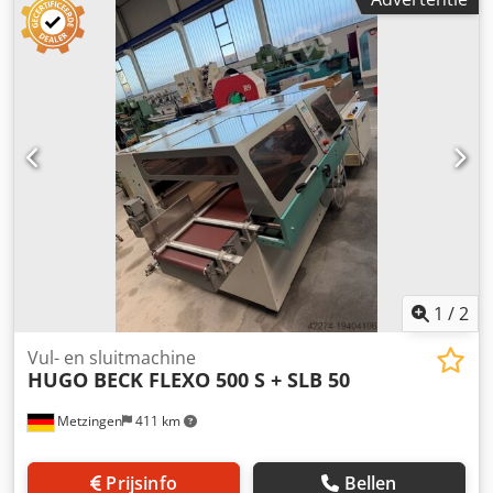
Wiegetechnik HDW 10 3,5, bouwjaar: 2004, inhoud per bak:
3,5 l, aantal weegkoppen: 10, besturing: MD 400 E. 2)
Verticale vorm-, vul- en afsluitmachine Deltapack DE 420
FU, bouwjaar: 2004, maximale foliebreedte: 740 mm,
lengte van de langsnaden: 540 mm, lengte van de
dwarsnaden: 430 mm, breedte van de lasbekken: 450 mm,
machineafmetingen X/Y/Z: ca. 2300 mm/1550 mm/1800
mm. Documentatie is aanwezig. Een bezichtiging ter
plaatse is mogelijk. Chjdsznx Hvjpfx Apnsa
1
/
2
Vul- en sluitmachine
HUGO BECK FLEXO 500 S + SLB 50
Metzingen
411 km
Prijsinfo
Bellen