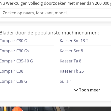
Nu Werktuigen volledig doorzoeken met meer dan 200.000 
Blader door de populairste machinenamen:
Compair C30 G
Kaeser Sm 13 T
Compair C30 Gs
Kaeser Sxc 8
Compair C35-10 G
Kaeser Ta 8
Compair C38
Kaeser Tb 26
Compair C38 G
Sullair
Toon meer
Compair C42 G
Sullair 375H
Compair C50 G
Sullair 48K