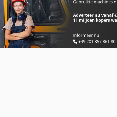
Kaeser M 82
Sullair S115
Gebruikte machines d
Kaeser Sm 13
Sullair S115 A
Adverteer nu vanaf €
11 miljoen kopers
wa
Informeer nu
+49 201 857 861 80