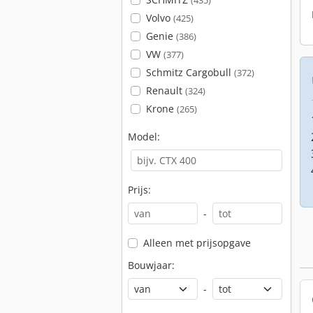
(435)
Volvo
(425)
Genie
(386)
VW
(377)
Schmitz Cargobull
(372)
Renault
(324)
Krone
(265)
Model:
Prijs:
-
Alleen met prijsopgave
Bouwjaar:
-