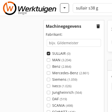
België
Machinegegevens
Fabrikant:
SULLAIR
(0)
MAN
(3.204)
Benz
(2.864)
Mercedes-Benz
(2.861)
Siemens
(1.059)
Iveco
(1.026)
Jungheinrich
(564)
DAF
(519)
SCANIA
(498)
SCHMITZ