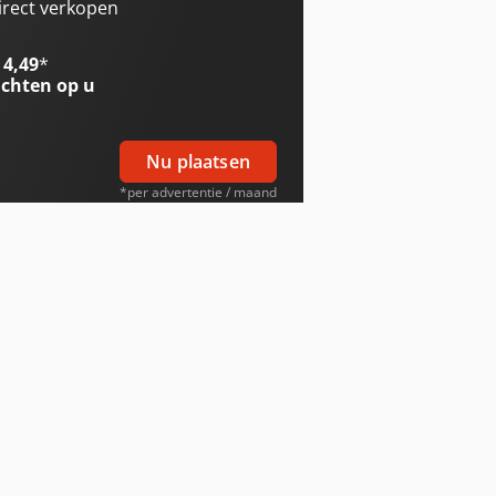
irect verkopen
 4,49
*
chten op u
Nu plaatsen
*per advertentie / maand