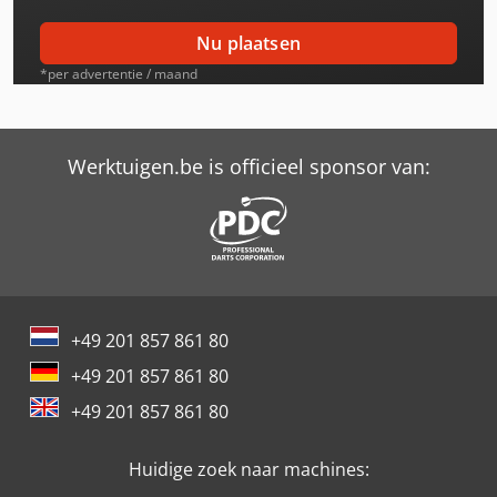
Knegt Tractor Aanbouwdelen
Nu plaatsen
Knegt Tractor Onderdelen Chassis /Aandrijflijn
*per advertentie / maand
Knegt Voorlader 400
Knegt Wb 120
Werktuigen.be is officieel sponsor van:
Knegt Wb 150
Knegt Wb 180
Knikmops Km250 H
+49 201 857 861 80
Knikmops Km250 Te
+49 201 857 861 80
Schaffer 2345 T
+49 201 857 861 80
Schaffer 2345 T Slt
Huidige zoek naar machines:
Schaffer 3550 T