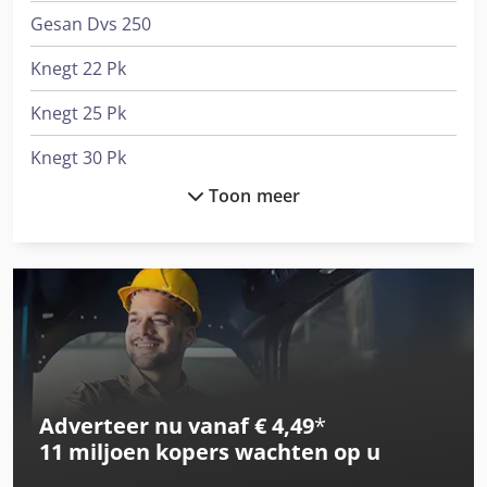
Gesan Dvs 250
Knegt 22 Pk
Knegt 25 Pk
Knegt 30 Pk
Toon meer
Knegt 40 Pk
Knegt Cabine
Knegt Kmss 145 Sideshift
Knegt Kmv 125 Verstek
Knegt Kmv 145 Verstek
Adverteer nu vanaf € 4,49
*
Knegt Kmvhd 140 Verstek
11 miljoen kopers
wachten op u
Knegt Rotorkopeg 125