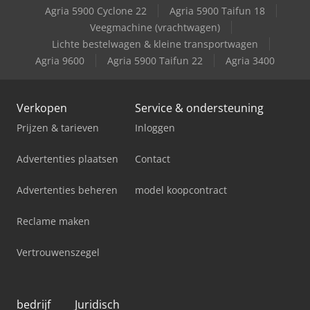
Agria 5900 Cyclone 22
Agria 5900 Taifun 18
Schaffer 3550 T Slt
Veegmachine (vrachtwagen)
Lichte bestelwagen & kleine transportwagen
Schaffer 6680 T
Agria 9600
Agria 5900 Taifun 22
Agria 3400
Verkopen
Service & ondersteuning
Prijzen & tarieven
Inloggen
Advertenties plaatsen
Contact
Advertenties beheren
model koopcontract
Reclame maken
Vertrouwenszegel
bedrijf
Juridisch