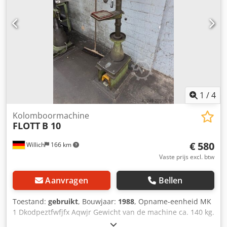
1
/
4
Kolomboormachine
FLOTT
B 10
€ 580
Willich
166 km
Vaste prijs excl. btw
Aanvragen
Bellen
Toestand:
gebruikt
, Bouwjaar:
1988
, Opname-eenheid MK
1 Dkodpeztfwfjfx Aqwjr Gewicht van de machine ca. 140 kg.