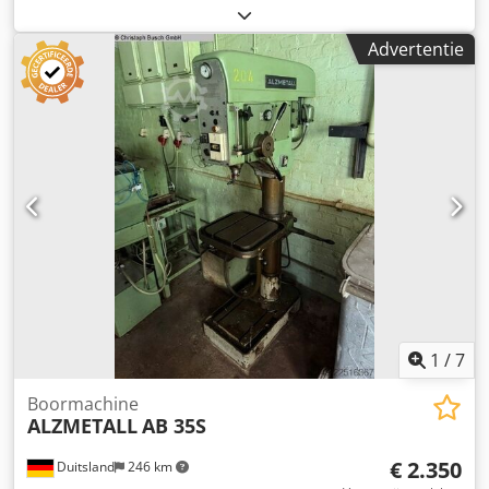
kg - Documentatie aanwezig: Ja - CE certificaat aanwezig:
Nee - Transportafmetingen: 1900mm x 1800mm x 2150mm
Advertentie
(l x b x h) - Transportgewicht [kg]: 2500kg Financiële
informatie Dkjdpfx Aqszrxfmjwor BTW: De getoonde prijs is
exclusief BTW BTW/marge: BTW verrekenbaar voor
ondernemers Levering en inruil altijd mogelijk van alles in
de industriële sectoren Lukas van Rossum
1
/
7
Boormachine
ALZMETALL
AB 35S
€ 2.350
Duitsland
246 km