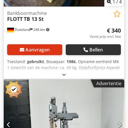
1
/
4
Bankboormachine
FLOTT
TB 13 St
€ 340
Duitsland
246 km
Vaste prijs excl. btw
Aanvragen
Bellen
Toestand:
gebruikt
, Bouwjaar:
1986
, Opname-eenheid MK
1 Gewicht van de machine: ca. 69 kg. Djdpfsztfymjx Aqwskr
Advertentie