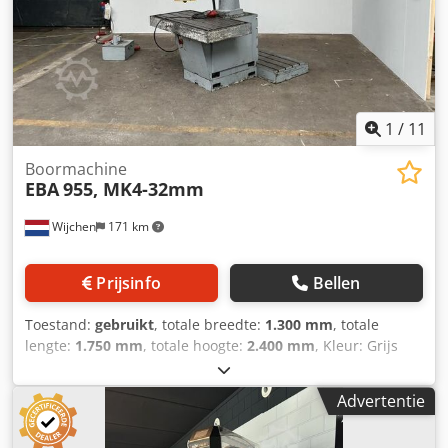
1
/
11
Boormachine
EBA
955, MK4-32mm
Wijchen
171 km
Prijsinfo
Bellen
Toestand:
gebruikt
, totale breedte:
1.300 mm
, totale
lengte:
1.750 mm
, totale hoogte:
2.400 mm
, Kleur: Grijs
Ledig gewicht: 2.000 kg Prijs: Op aanvraag - Documentatie
aanwezig: Nee - CE certificaat aanwezig: Nee -
Advertentie
Serienummer: 955 - Aansturing: Conventioneel
Dodpfxozrgc Ho Aqwokr - Armlengte [mm]: 1570 - Y-as