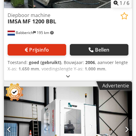
1
/
6
Diepboor machine
IMSA
MF 1200 BBL
Babberich
195 km
Prijsinfo
Bellen
Toestand:
goed (gebruikt)
, Bouwjaar:
2006
, aanvoer lengte
X-as:
1.650 mm
, voedingslengte Y-as:
1.000 mm
,
Langgatboormachine Imsa - MF 1200 BBL Dkodpfjwyup Tjx
Aqwer MACH-ID 9176 Merk: Imsa Type: MF 1200 BBL
Advertentie
Besturing: SELCA S4045 Bouwjaar: 2006 Max.
boorcapaciteit Ø staal: 5 - 40mm Verplaatsing X - as:
1650mm Verplaatsing Y - as: 1000mm Verplaatsing W - as:
500mm Tafel afmeting lengte x breedte / of ø:1200 x
1500mm Spindel pinole opname Mk: SK40Mk Toeren -
Range: 4200Rpm Lengte: 6500mm Breedte: 3800mm
Hoogte: 3400mm Gewicht: 6500kg