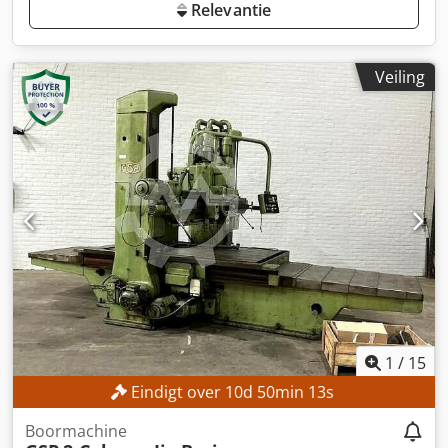
Relevantie
Veiling
1
/
15
Eindigt over
10
d
50
min
11
s
Boormachine