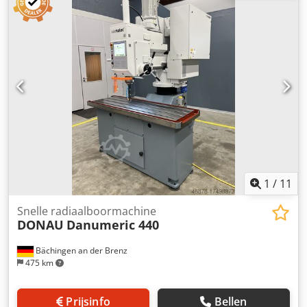
185/123/165 mm - Gewicht: 4,6 kg/stuk.
1
/
11
Snelle radiaalboormachine
DONAU
Danumeric 440
Bächingen an der Brenz
475 km
Prijsinfo
Bellen