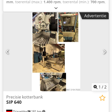
mm
, toerental (max.):
1.400 rpm
, toerental (min.):
700 rpm
,
totale breedte:
637 mm
, totale lengte:
1.096 mm
, totale
hoogte:
2.120 mm
, Uitrusting:
documentatie /
Advertentie
handleiding
, Kolomboormachine Boorcapaciteit in ST 60
Ø40 mm Boor spindel opname MK-4 Boordiepte 160 mm
Oppervlakte boortafel 590 x 450 mm Dedpfxszqugwe
Aqwokr Min. Spilsnelheid 700 1/min Max. Spilsnelheid
1.400 1/min Lengte 1096 mm Breedte 637 mm Hoogte 2120
mm Gewicht 470 kg Mocht u vragen hebben over de
machine, neem dan gerust telefonisch of per e-mail
contact met ons op. Bekijk gerust onze andere advertenties
voor een compleet overzicht van onze voorraad.
1
/
2
Precisie kotterbank
SIP
640
Düsseldorf
181 km