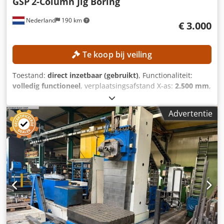
GSP
2-Column Jig Boring
Nederland
190 km
€ 3.000
Te koop bij veiling
Toestand:
direct inzetbaar (gebruikt)
, Functionaliteit:
volledig functioneel
, verplaatsingsafstand X-as:
2.500 mm
,
verplaatsing Y-as:
1.400 mm
, verplaatsingsafstand Z-as:
1.100 mm
, spindeldiameter:
100 mm
, aantal assen:
3
,
Advertentie
TECHNISCHE SPECIFICATIES Verplaatsingsbereik X-as: 2.500
mm Verplaatsingsbereik Y-as: 1.400 mm
Verplaatsingsbereik Z-as: 1.000 mm Dedpfxjzrmncs Aqwjkr
Spindeldiameter: 100 mm Taflengte: 2.200 mm
Tafelbreedte: 1.500 mm MACHINEKENMERKEN Aansturing:
Conventioneel Aantal assen: 3