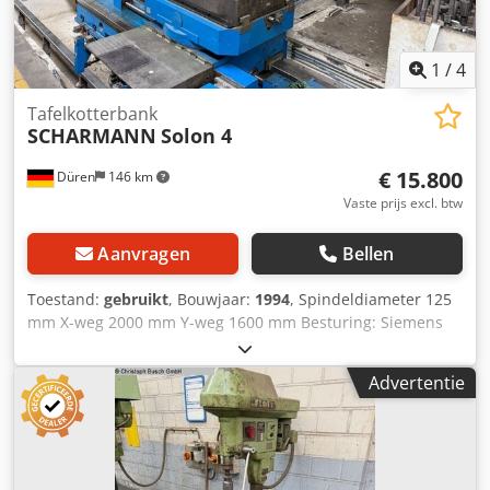
1
/
4
Tafelkotterbank
SCHARMANN
Solon 4
€ 15.800
Düren
146 km
Vaste prijs excl. btw
Aanvragen
Bellen
Toestand:
gebruikt
, Bouwjaar:
1994
, Spindeldiameter 125
mm X-weg 2000 mm Y-weg 1600 mm Besturing: Siemens
840 C Z-weg 1400 mm Dkedpfeztfwxox Aqwor W-weg 600
mm SK50-spil, ja Totale vermogensbehoefte 40 kW Gewicht
Advertentie
van de machine ca. 27 ton