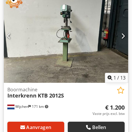
Diameter kolom: 115 mm
1
/
13
Boormachine
Interkrenn
KTB 2012S
€ 1.200
Wijchen
171 km
Vaste prijs excl. btw
Aanvragen
Bellen