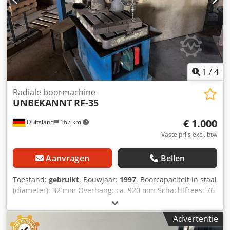
1
/
4
Radiale boormachine
UNBEKANNT
RF-35
€ 1.000
Duitsland
167 km
Vaste prijs excl. btw
Aanvragen
Bellen
Toestand:
gebruikt
, Bouwjaar:
1997
, Boorcapaciteit in staal
(diameter): 32 mm Overhang: ca. 920 mm Schachtfrees: 76
mm Platte frees: 20 mm Spindelopname: MT3 Pennenweg:
130 mm Verplaatsingsweg freeskop: 380 mm
Advertentie
Tafelafmetingen: 550 x 500 mm Dsdpfxoztf Aue Aqwokr