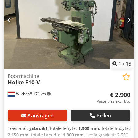
1250mm x 800mm x 1600mm (l x b x h) - Transportgewicht
[kg]: 150kg Financiële informatie BTW: De getoonde prijs is
exclusief BTW BTW/marge: BTW verrekenbaar voor
ondernemers Levering en inruil altijd mogelijk van alles in
de industriële sectoren Lukas van Rossum
1
/
15
Boormachine
Holke
F10-V
€ 2.900
Wijchen
171 km
Vaste prijs excl. btw
Aanvragen
Bellen
Toestand:
gebruikt
, totale lengte:
1.900 mm
, totale hoogte:
2.150 mm
, totale breedte:
1.800 mm
, Ledig gewicht: 2.500