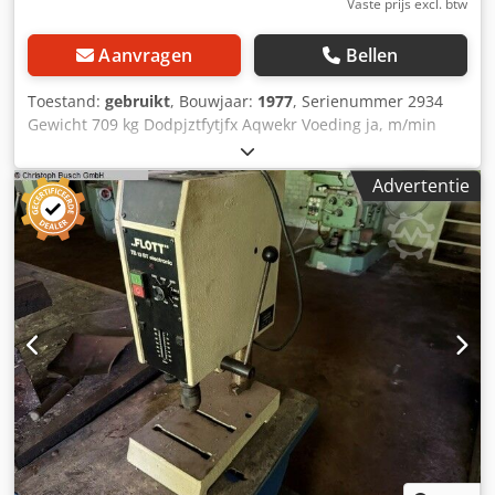
Vaste prijs excl. btw
Aanvragen
Bellen
Toestand:
gebruikt
, Bouwjaar:
1977
, Serienummer 2934
Gewicht 709 kg Dodpjztfytjfx Aqwekr Voeding ja, m/min
Opname MK 3
Advertentie