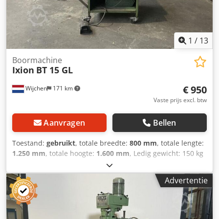
1
/
13
Boormachine
Ixion
BT 15 GL
€ 950
Wijchen
171 km
Vaste prijs excl. btw
Aanvragen
Bellen
Toestand:
gebruikt
, totale breedte:
800 mm
, totale lengte:
1.250 mm
, totale hoogte:
1.600 mm
, Ledig gewicht: 150 kg
Tapautomaat, boren en tappen - Documentatie aanwezig:
Nee - CE certificaat aanwezig: Nee - Serienummer: 132832
Advertentie
Dksdpfxozry H So Aqwjr - Aansturing: Conventioneel -
Vermogen [kW]: 0.55 - Tafellengte [mm]: 290 - Tafelbreedte
[mm]: 225 - Min. spindelsnelheid [rpm]: 320 - Max.
spindelsnelheid [rpm]: 1600 - Transportafmetingen: