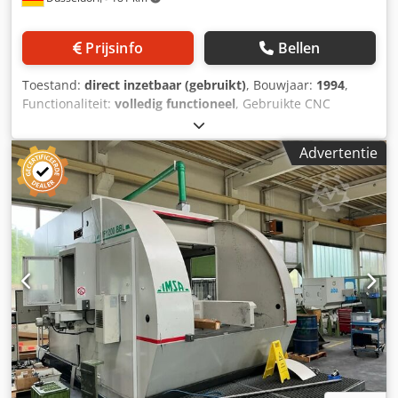
Prijsinfo
Bellen
Toestand:
direct inzetbaar (gebruikt)
, Bouwjaar:
1994
,
Functionaliteit:
volledig functioneel
, Gebruikte CNC
coördinatenboormachine SIP 640 FANUC besturing
Inclusief 80 stuks gereedschaphouder Dedoy R Nnljpfx
Advertentie
Aqwekr Demontage en verlading zijn voor rekening van de
koper.